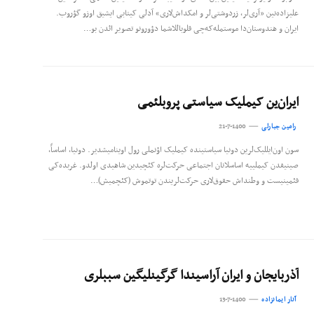
علیزاده‌نین «آری‌لر، زردوشتی‌لر و امکداش‌لاری» آدلی کیتابی ایشیق اوزو گؤروب.
ایران و هندوستان‌دا موستمله‌که‌چی قلوباللاشما دؤورونو تصویر ائد‌ن بو…
ایران‌ین کیملیک سیاستی پروبلئمی
رامین جبارلی
21-7-1400
سون اون‌ایللیک‌‌لرین دونیا سیاستینده کیملیک اؤنملی رول اوینامیشدیر. دونیا، اساساً،
صینیفدن کیملییه اساسلانان اجتماعی حرکت‌‌لره کئچیدین شاهیدی اولدو. غربده‌کی
فئمینیست و وطنداش حقوق‌‌لاری حرکت‌‌لریندن توتموش (کئچمیش)…
آذربایجان و ایران آراسیندا گرگینلیگین سببلری
آنار ایمانزاده
13-7-1400