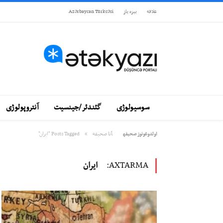
علاقه
بيزه ياز
Azərbaycan Türkcəsi
سوسیولوژی
گئندئر/جینسیت
آنتروپولوژی
»
آنا صحيفه
Posts Tagged "ایران"
اولدوغونوز صحيفه
AXTARMA:
ایران