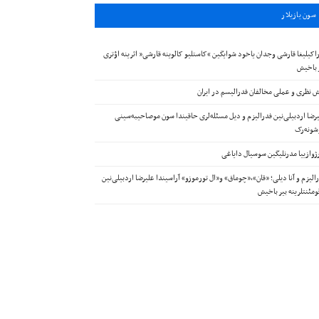
سون يازيلار
اکیلیغا قارشی وجدان یاخود شوایگین “کاستلیو کالوینه قارشی” اثرینه اؤتری
 باخیش
 نظری و عملی مخالفان فدرالیسم در ایران
رضا اردبیلی‌نین فدرالیزم و دیل مسئله‌لری حاقیندا سون موصاحیبه‌سینی
ونه‌رک
ژوازییا مدرنلیگین سوسیال دایاغی
الیزم و آنا دیلی؛ «قان»،«چوماق» و«ال تورموزو» آراسیندا علیرضا اردبیلی‌نین
ومئنتلرینه بیر باخیش