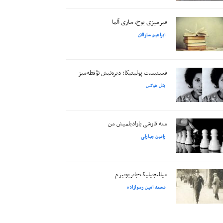
قیرمیزی یوخ، ساری آلما
ابراهیم ساوالان
فمینیست پولیتیکا: دیره‌نیش نؤقطه‌میز
بئل هوکس
منه قارشی یارادیلمیش من
رامین جبارلی
میللتچیلیک-پاتریوتیزم
محمد امین رسولزاده