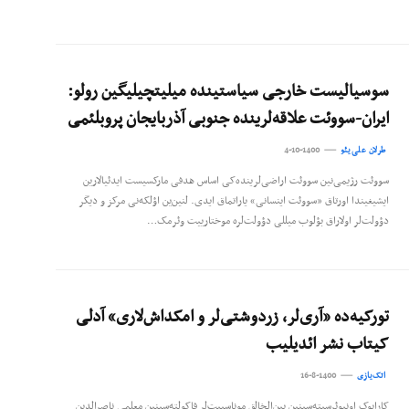
سوسیالیست خارجی سیاستینده میلیتچیلیگین رولو:
ایران-سووئت علاقه‌‌‌لرینده جنوبی آذربایجان پروبلئمی
طرلان علی‌یئو
4-10-1400
سووئت رژیمی‌نین سووئت اراضی‌لرینده‌کی اساس هدفی مارکسیست ایدئیالارین
ایشیغیندا اورتاق «سووئت اینسانی» یاراتماق ایدی. لنین‌ین اؤلکه‌نی مرکز و دیگر
دؤولت‌لر اولاراق بؤلوب میللی دؤولت‌لره موختارییت وئرمک…
تورکیه‌ده «آری‌لر، زردوشتی‌لر و امکداش‌لاری» آدلی
کیتاب نشر ائدیلیب
اتک‌یازی
16-8-1400
کارابوک اونیوئرسیته‌سینین بین‌الخالق موناسیبت‌لر فاکولته‌سینین معلمی ناصرالدین