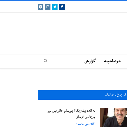
Telegram
Instagram
Twitter
Facebook
موصاحيبه
گزارش
ان چوخ باخيلانلار
نه ائده بیله‌ریک؟ پروبلئم حللی‌نین بیر
پارچاسی اولماق
آللان جی جانسون