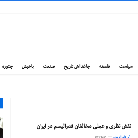
سياست
فلسفه
چاغداش تاريخ
صنعت
باخيش
چئوره
نقش نظری و عملی مخالفان فدرالیسم در ایران
آبراهام الوندی
10-5-1405