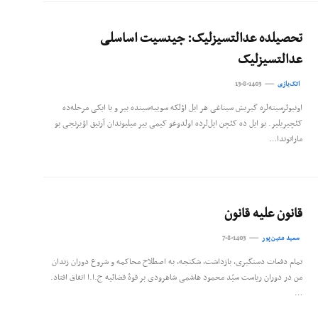
تحصیلده عدالتسیزلیک: جینسیت اساسلی
عدالتسیزلیک
اتک‌یازی
13-8-1403
اونیوئرسیته‌لره گیریش سیناغی هر ایل اؤلکه سوییه‌سینده بیر و یا ایکی مرحله‌ده
کئچیریلیر. بو ایل ده کئچن ایل‌لرده اولدوغو کیمی بیر میلیوندان آرتیق اؤیرنجی بو
ماراتوندا…
قانون علیه قانون
سعید متین‌پور
7-8-1403
تمام دفعات دستگیری، بازداشت، شکنجه، به اصطلاح محاکمه و شروع دوران زندان
من در دوران ریاست سیّد محمود هاشمی شاهرودی بر قوۀ قضائیه ج.ا.ا اتفاق افتاد.
…