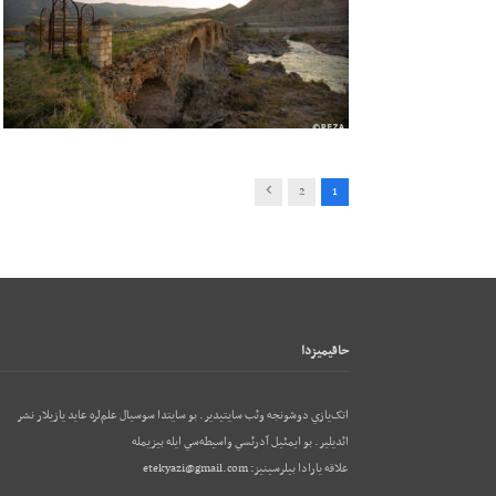
Next
2
1
حاقيميزدا
اتک‌يازي دوشونجه وئب‌ سايتيدير. بو سايتدا سوسيال علم‌لره عايد يازيلار نشر
ائديلير. بو ایمئيل آدرئسي واسيطه‌سي ايله بيزيمله
علاقه يارادا بيلرسينيز:
etekyazi@gmail.com