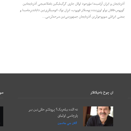
آذربایجان و ایران آراسیندا مؤوجود اولان جاری گرگینلیگین باشلانغیجی آذربایجانین
گوروس-قافان یولو اوزرینده پوستلار قوروب، ایران یوک اتومبیللری‌نین دایاندیرماسینا و
بعضی ایرانلی سوروجولرین آذربایجان جمهوریتی‌نین سرحدلرینی…
ان چوخ باخيلانلار
سون
نه ائده بیله‌ریک؟ پروبلئم حللی‌نین بیر
پارچاسی اولماق
آللان جی جانسون