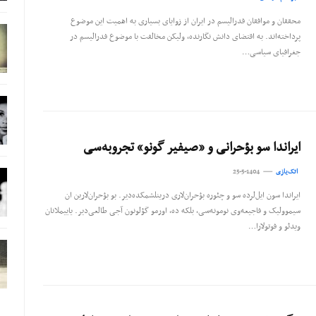
محققان و موافقان فدرالیسم در ایران از زوایای بسیاری به اهمیت این موضوع
پرداخته‌اند. به اقتضای دانش نگارنده، ولیکن مخالفت با موضوع فدرالیسم در
جغرافیای سیاسی…
ایراندا سو بؤحرانی و «صیفیر گونو» تجروبه‌سی
اتک‌یازی
25-5-1404
ایراندا سون ایل‌لرده سو و چئوره بؤحران‌لاری درینلشمکده‌دیر. بو بؤحران‌لارین ان
سیموولیک و فاجیعه‌وی نومونه‌سی، بلکه ده، اورمو گؤلونون آجی طالعی‌دیر. یاییملانان
ویدئو و فوتولارا…