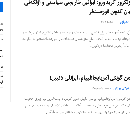
زنگزور کریدورو: ایرانین خاریجی سیاستی و اؤلکه‌نی
یان کئچن فورصت‌لر
اتک‌یازی
21-5-1404
زور
بیر
آغ ائوده آذربایجان پرئزیدئنتی ایلهام علییئو و ارمنستان باش ناظیری نیکول پاشینیان
دونالد ترامپ ایله بیرلیکده صلح سازیشینی ایمضالادیلار. بو راضیلاشمانین شرط‌لرینه
نقش
اساساً جنوبی قافقازدا «زنگزور…
علی
دوش
بور
من گونئی آذربایجانلییام، ایرانلی دئییل!
فدر
آرق
تورکان بوزکورت
18-4-1404
من گونئی آذربایجانلییام، ایرانلی دئییل! سون گونلرده اینسانلارین بیر-بیری حاقیندا
فورمالاشدیردیغی فرضیه‌لر و شخصیت آنلاییشینا یاناشمالاری اوزرینده دوشونوردوم.
منی ان چوخ دوشوندور‌ن ایسه اینسانلارین باشقالارینین کیملیگینی…