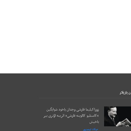
 يازيلار
زوراکیلیغا قارشی وجدان یاخود شوایگین
“کاستلیو کالوینه قارشی” اثرینه اؤتری بیر
باخیش
میلاد تیموری