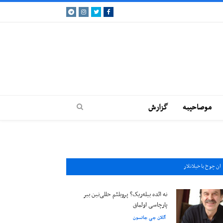
Telegram
Instagram
Twitter
Facebook
موصاحيبه
گزارش
ان چوخ باخيلانلار
نه ائده بیله‌ریک؟ پروبلئم حللی‌نین بیر
پارچاسی اولماق
آللان جی جانسون