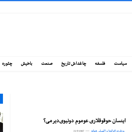
سياست
فلسفه
چاغداش تاريخ
صنعت
باخيش
چئوره
اینسان حوقوقلاری عوموم دونیوی‌دیرمی؟
روبئرت لاوئندا و ائمیلی شولتز
21-5-1397