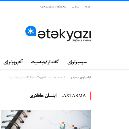
علاقه
بيزه ياز
Azərbaycan Türkcəsi
سوسیولوژی
گئندئر/جینسیت
آنتروپولوژی
»
آنا صحيفه
Posts Tagged "اینسان حاقلاری"
اولدوغونوز صحيفه
AXTARMA:
اینسان حاقلاری