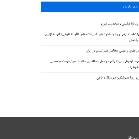
سون يازيلار
ین بایاغیلیغی و شخصیت ترورو
اکیلیغا قارشی وجدان یاخود شوایگین “کاستلیو کالوینه قارشی” اثرینه اؤتری
 باخیش
 نظری و عملی مخالفان فدرالیسم در ایران
رضا اردبیلی‌نین فدرالیزم و دیل مسئله‌لری حاقیندا سون موصاحیبه‌سینی
ونه‌رک
ژوازییا مدرنلیگین سوسیال دایاغی
 يازيلار