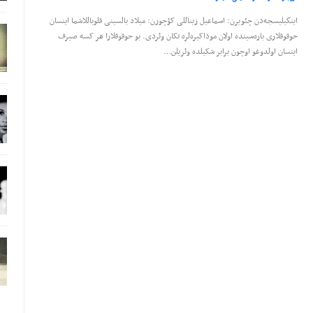
اینگیلیسجه‌دن چئویرن: اسماعیل زیناللی کؤچورن: میلاد بالسینی قلوباللاشما اینسان
حوقوقلاری باره‌سینده اولان موذاکیره‌لره تکان وئردی. بو حوقوقلارا هر کسه صیرف
اینسان اولدوغو اوچون برابر شکیلده وئریلن…