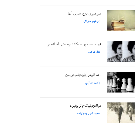
قیرمیزی یوخ، ساری آلما
ابراهیم ساوالان
فمینیست پولیتیکا: دیره‌نیش نؤقطه‌میز
بئل هوکس
منه قارشی یارادیلمیش من
رامین جبارلی
میللتچیلیک-پاتریوتیزم
محمد امین رسولزاده