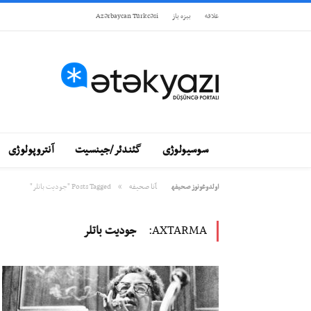
علاقه
بيزه ياز
Azərbaycan Türkcəsi
سوسیولوژی
گئندئر/جینسیت
آنتروپولوژی
»
آنا صحيفه
Posts Tagged "جودیت باتلر"
اولدوغونوز صحيفه
AXTARMA:
جودیت باتلر