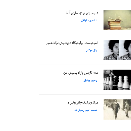
قیرمیزی یوخ، ساری آلما
ابراهیم ساوالان
فمینیست پولیتیکا: دیره‌نیش نؤقطه‌میز
بئل هوکس
منه قارشی یارادیلمیش من
رامین جبارلی
میللتچیلیک-پاتریوتیزم
محمد امین رسولزاده