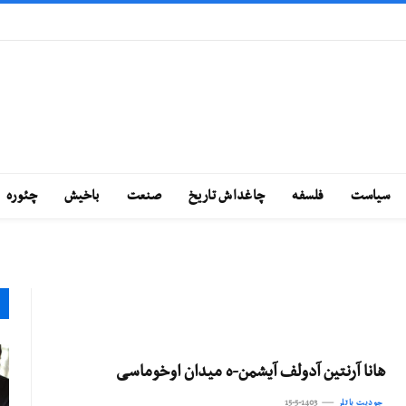
سياست
فلسفه
چاغداش تاريخ
صنعت
باخيش
چئوره
هانا آرنتین آدولف آیشمن-ه میدان اوخوماسی
جودیت باتلر
15-5-1403