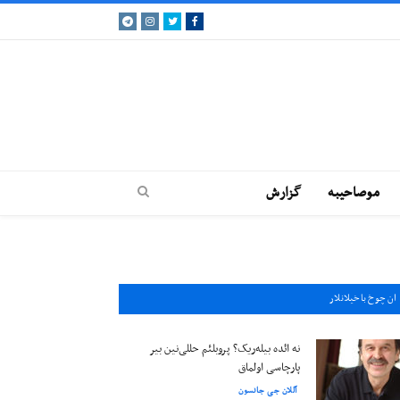
Telegram
Instagram
Twitter
Facebook
موصاحيبه
گزارش
ان چوخ باخيلانلار
نه ائده بیله‌ریک؟ پروبلئم حللی‌نین بیر
پارچاسی اولماق
آللان جی جانسون