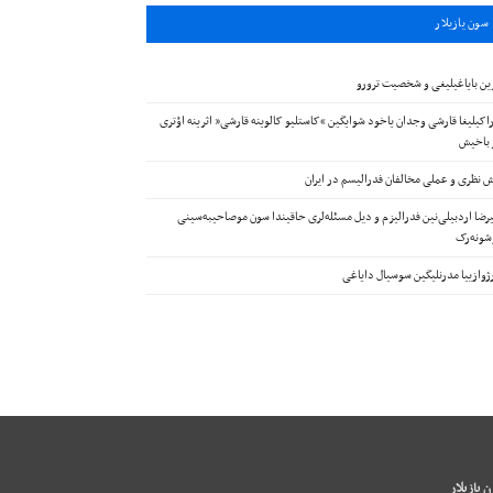
سون يازيلار
ین بایاغیلیغی و شخصیت ترورو
اکیلیغا قارشی وجدان یاخود شوایگین “کاستلیو کالوینه قارشی” اثرینه اؤتری
 باخیش
 نظری و عملی مخالفان فدرالیسم در ایران
رضا اردبیلی‌نین فدرالیزم و دیل مسئله‌لری حاقیندا سون موصاحیبه‌سینی
ونه‌رک
ژوازییا مدرنلیگین سوسیال دایاغی
 يازيلار