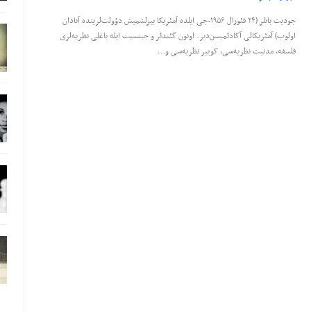
جودیت باتلر (۲۴ فئورال ۱۹۵۶-جی ایلده آمئریکا بیرلشمیش دؤولت‌لرینده آنادان
اولوب) آمئریکالی آکادئمیسن‌دیر. اونون گئندئر و جینسیت ایله باغلی نظریه‌لری
فلسفه، مدنیت نظریه‌سی، کوییر نظریه‌سی و…