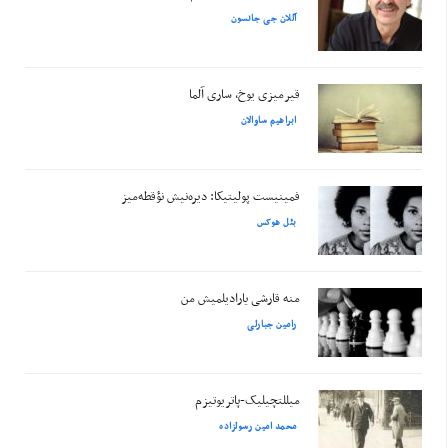
آللان جی جانسون
قیرمیزی یوخ، ساری آلما
ابراهیم ساوالان
فمینیست پولیتیکا: دیره‌نیش نؤقطه‌میز
بئل هوکس
منه قارشی یارادیلمیش من
رامین جبارلی
میللتچیلیک-پاتریوتیزم
محمد امین رسولزاده