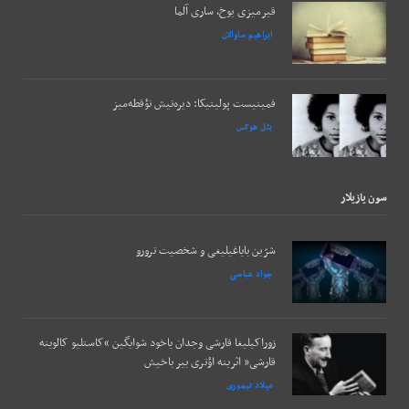
قیرمیزی یوخ، ساری آلما
ابراهیم ساوالان
فمینیست پولیتیکا: دیره‌نیش نؤقطه‌میز
بئل هوکس
سون يازيلار
شرّین بایاغیلیغی و شخصیت ترورو
جواد عباسی
زوراکیلیغا قارشی وجدان یاخود شوایگین “کاستلیو کالوینه
قارشی” اثرینه اؤتری بیر باخیش
میلاد تیموری