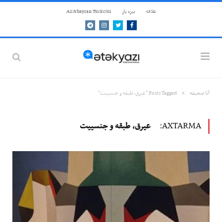
علاقه
بيزه ياز
Azərbaycan Türkcəsi
Telegram
Instagram
Twitter
Facebook
»
آنا صحيفه
Posts Tagged "عیرق، طبقه و جنسییت"
AXTARMA:
عیرق، طبقه و جنسییت