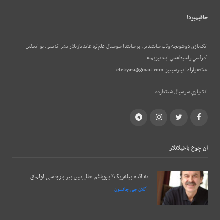
حاقيميزدا
اتک‌يازي دوشونجه وئب‌ سايتيدير. بو سايتدا سوسيال علم‌لره عايد يازيلار نشر ائديلير. بو ایمئيل
آدرئسي واسيطه‌سي ايله بيزيمله
علاقه يارادا بيلرسينيز:
etekyazi@gmail.com
اتک‌يازي سوسيال شبکه‌لرده:
Telegram
Instagram
Twitter
Facebook
ان چوخ باخيلانلار
نه ائده بیله‌ریک؟ پروبلئم حللی‌نین بیر پارچاسی اولماق
آللان جی جانسون