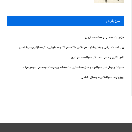
سون يازيلار
شرّین بایاغیلیغی و شخصیت ترورو
زوراکیلیغا قارشی وجدان یاخود شوایگین “کاستلیو کالوینه قارشی” اثرینه اؤتری بیر باخیش
نقش نظری و عملی مخالفان فدرالیسم در ایران
علیرضا اردبیلی‌نین فدرالیزم و دیل مسئله‌لری حاقیندا سون موصاحیبه‌سینی دوشونه‌رک
بورژوازییا مدرنلیگین سوسیال دایاغی