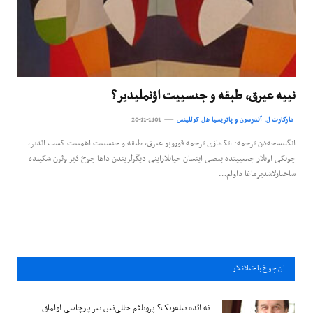
نییه عیرق، طبقه و جنسییت اؤنملیدیر؟
مارگارت ل. آندرسون و پاتریسیا هل کوللینس
20-11-1401
انگلیسجه‌دن ترجمه: اتک‌یازی ترجمه قوروپو عیرق، طبقه و جنسییت اهميیت کسب ائدیر،
چونکی اونلار جمعيیتده بعضی اینسان حیاتلاراینی دیگرلریندن داها چوخ دَير وئرن شکیلده
ساختارلاشدیرماغا داوام…
ان چوخ باخيلانلار
نه ائده بیله‌ریک؟ پروبلئم حللی‌نین بیر پارچاسی اولماق