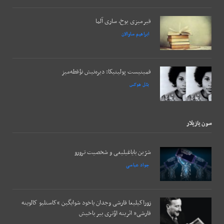
قیرمیزی یوخ، ساری آلما
ابراهیم ساوالان
فمینیست پولیتیکا: دیره‌نیش نؤقطه‌میز
بئل هوکس
سون يازيلار
شرّین بایاغیلیغی و شخصیت ترورو
جواد عباسی
زوراکیلیغا قارشی وجدان یاخود شوایگین “کاستلیو کالوینه
قارشی” اثرینه اؤتری بیر باخیش