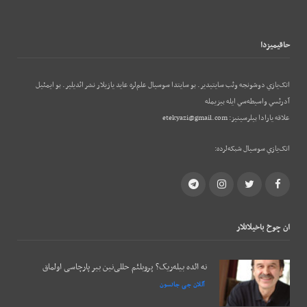
حاقيميزدا
اتک‌يازي دوشونجه وئب‌ سايتيدير. بو سايتدا سوسيال علم‌لره عايد يازيلار نشر ائديلير. بو ایمئيل
آدرئسي واسيطه‌سي ايله بيزيمله
علاقه يارادا بيلرسينيز:
etekyazi@gmail.com
اتک‌يازي سوسيال شبکه‌لرده:
Telegram
Instagram
Twitter
Facebook
ان چوخ باخيلانلار
نه ائده بیله‌ریک؟ پروبلئم حللی‌نین بیر پارچاسی اولماق
آللان جی جانسون