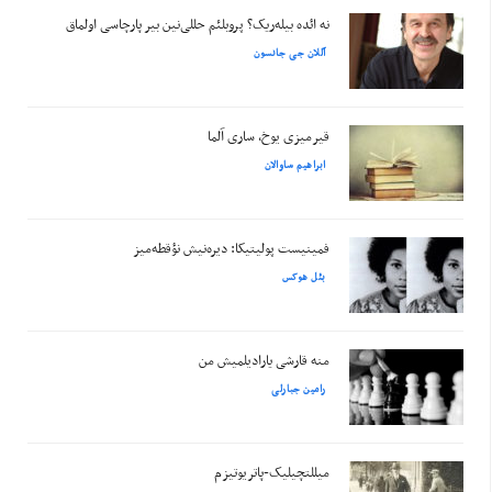
نه ائده بیله‌ریک؟ پروبلئم حللی‌نین بیر پارچاسی اولماق
آللان جی جانسون
قیرمیزی یوخ، ساری آلما
ابراهیم ساوالان
فمینیست پولیتیکا: دیره‌نیش نؤقطه‌میز
بئل هوکس
منه قارشی یارادیلمیش من
رامین جبارلی
میللتچیلیک-پاتریوتیزم