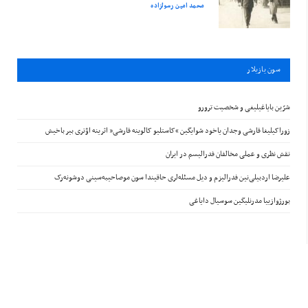
محمد امین رسولزاده
سون يازيلار
شرّین بایاغیلیغی و شخصیت ترورو
زوراکیلیغا قارشی وجدان یاخود شوایگین “کاستلیو کالوینه قارشی” اثرینه اؤتری بیر باخیش
نقش نظری و عملی مخالفان فدرالیسم در ایران
علیرضا اردبیلی‌نین فدرالیزم و دیل مسئله‌لری حاقیندا سون موصاحیبه‌سینی دوشونه‌رک
بورژوازییا مدرنلیگین سوسیال دایاغی