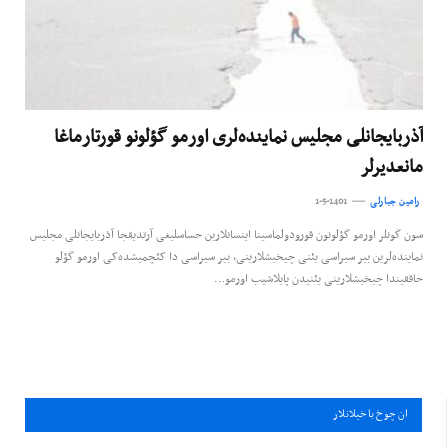
آذربایجانلی مجلیس نماینده‌لری اورمو گؤلونو قورتارماغا
مانعدیرلر
رامین جبارلی
1-5-1401
‎سون گونلر اورمو گؤلونون قورودولماسینا اینسانلارین حساسلیغی آرتدیقجا آذربایجانلی مجلیس
نماینده‌لرین بیر سیراسی یئنی چیخیشلارینی، بیر سیراسی دا کئچمیشده‌کی اورمو گؤلو
حاققیندا چیخیشلارینی یئنیدن پایلاشیب اورمو…
ان چوخ باخيلانلار