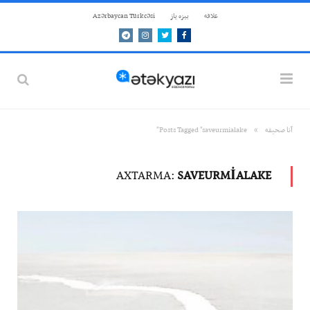
علاقه
بيزه ياز
Azərbaycan Türkcəsi
Telegram
Instagram
Twitter
Facebook
»
آنا صحيفه
Posts Tagged "saveurmialake"
AXTARMA:
SAVEURMIALAKE