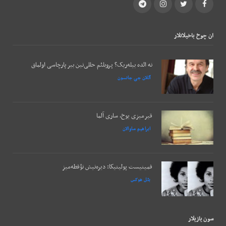
Telegram
Instagram
Twitter
Facebook
ان چوخ باخيلانلار
نه ائده بیله‌ریک؟ پروبلئم حللی‌نین بیر پارچاسی اولماق
آللان جی جانسون
قیرمیزی یوخ، ساری آلما
ابراهیم ساوالان
فمینیست پولیتیکا: دیره‌نیش نؤقطه‌میز
بئل هوکس
سون يازيلار