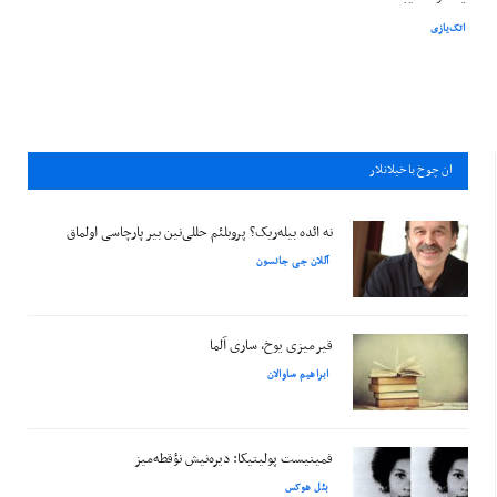
اتک‌یازی
ان چوخ باخيلانلار
نه ائده بیله‌ریک؟ پروبلئم حللی‌نین بیر پارچاسی اولماق
آللان جی جانسون
قیرمیزی یوخ، ساری آلما
ابراهیم ساوالان
فمینیست پولیتیکا: دیره‌نیش نؤقطه‌میز
بئل هوکس