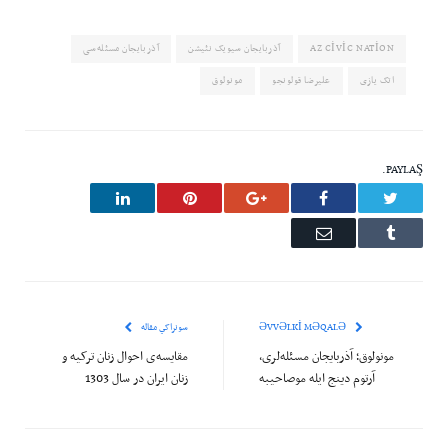
AZ CIVIC NATION
آذربایجان سیویک نئیشن
آذربایجان مسئله‌سی
اتک یازی
علیرضا قولونجو
مونولوق
PAYLAŞ.
LinkedIn
Pinterest
Google+
Facebook
Twitter
Email
Tumblr
ƏVVƏLKI MƏQALƏ
سونراکي مقاله
مونولوق؛ آذربایجان مسئله‌لری،
مقایسه‌ی احوال زنان ترکیه و
آرتوم دینج ایله موصاحیبه
زنان ایران در سال 1303