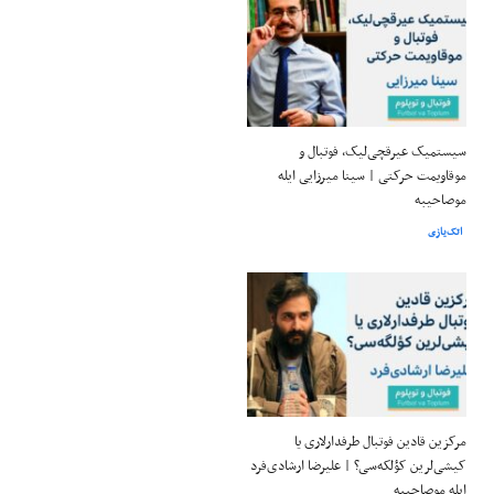
سیستمیک عیرقچی‌لیک، فوتبال و
موقاویمت حرکتی | سینا میرزایی ایله
موصاحیبه
اتک‌یازی
مرکزین قادین فوتبال طرفدارلاری یا
کیشی‌لرین کؤلکه‌سی؟ | علیرضا ارشادی‌فرد
ایله موصاحیبه