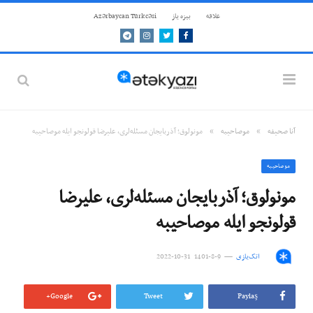
علاقه
بيزه ياز
Azərbaycan Türkcəsi
Telegram
Instagram
Twitter
Facebook
»
»
آنا صحيفه
موصاحيبه
مونولوق؛ آذربایجان مسئله‌لری، علیرضا قولونجو ایله موصاحیبه
موصاحيبه
مونولوق؛ آذربایجان مسئله‌لری، علیرضا
قولونجو ایله موصاحیبه
اتک‌یازی
9-8-1401 31-10-2022
Google+
Tweet
Paylaş