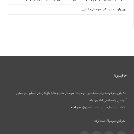
بورژوازییا مدرنلیگین سوسیال دایاغی
حاقيميزدا
اتک‌يازي دوشونجه وئب‌ سايتيدير. بو سايتدا سوسيال علم‌لره عايد يازيلار نشر ائديلير. بو ایمئيل
آدرئسي واسيطه‌سي ايله بيزيمله
علاقه يارادا بيلرسينيز:
etekyazi@gmail.com
اتک‌يازي سوسيال شبکه‌لرده: