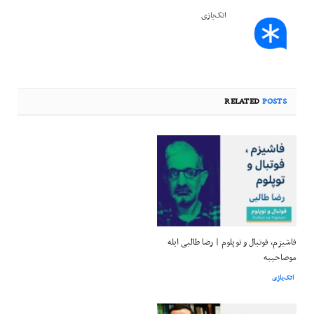
اتک‌یازی
RELATED
POSTS
فاشیزم، فوتبال و توپلوم | رضا طالبی ایله
موصاحیبه
اتک‌یازی