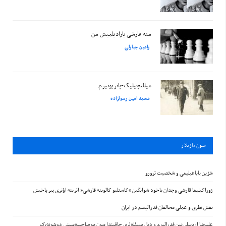
منه قارشی یارادیلمیش من
رامین جبارلی
میللتچیلیک-پاتریوتیزم
محمد امین رسولزاده
سون يازيلار
شرّین بایاغیلیغی و شخصیت ترورو
زوراکیلیغا قارشی وجدان یاخود شوایگین “کاستلیو کالوینه قارشی” اثرینه اؤتری بیر باخیش
نقش نظری و عملی مخالفان فدرالیسم در ایران
علیرضا اردبیلی‌نین فدرالیزم و دیل مسئله‌لری حاقیندا سون موصاحیبه‌سینی دوشونه‌رک