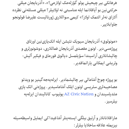
هرهانکی بیر چیحیش یولو گؤزله‌مک اولارمی؟»، «آذربایجان میللی
حرکتی‌نین بو آیاقلانما ایله مناسبتی نه اولابیلر؟ میللی مسئله‌نی نظرده
آلاراق نه‌لر ائتمک اولار؟» کیمی سواللاری ژورنالیست علیرضا قولونجو
جاوابلاییر.
«مونولوق» آذربایجان سیویک نئیشن ایله اتک‌یازی‌نین اورتاق
پروژه‌سی‌دیر. اونون مقصدی آذربایجان فعاللاری، دوشونورلری و
چالیشانلاری آراسیندا سؤیلمسل دیالوق قورماق و فیکیر آلیش-
وئریشی ایمکانی یاراتماقدیر.
بو پروژه چوخ آشامالی بیر چالیشمادیر. ایزله‌یه‌جه‌گینیز بو ویدئو
مصاحیبه‌لری سئریسی اونون ایلک آشاماسیدیر. پروژه‌نی اتک یازی
مئدیاسیندان و
AZ Civic Nation
یوتیوب کانالیندان ایزله‌یه
بیلرسیز.
ماراقلانانلار و آرتیق بیلگی ایسته‌ینلر آشاغیداکی ایمئیل واسیطه‌سیله
بیزیمله علاقه ساخلایا بیلرلر: