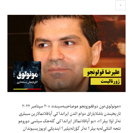
+
«مونولوق»ون دوققوزونجو موصاحیبه‌سینده، «۲۰ سپتامبر ۲۰۲۲
تاریخیندن باشلایاراق دوام ائدن ایرانداکی آیاقلانمالارین سببلری
نه‌لر اولا بیلر؟»، «بو آیاقلانمالار ایرانداکی گله‌جک سیاسی دورومو
نئجه ائتکی‌له‌یه ‌بیلر؟ نه‌لر گؤزله‌نیلیر؟ ایندیکی اوپوزیسیوندان