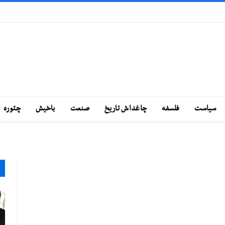
سياست
فلسفه
چاغداش تاريخ
صنعت
باخيش
چئوره