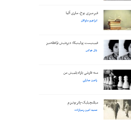
قیرمیزی یوخ، ساری آلما
ابراهیم ساوالان
فمینیست پولیتیکا: دیره‌نیش نؤقطه‌میز
بئل هوکس
منه قارشی یارادیلمیش من
رامین جبارلی
میللتچیلیک-پاتریوتیزم
محمد امین رسولزاده