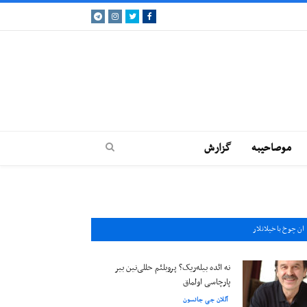
Telegram
Instagram
Twitter
Facebook
موصاحيبه
گزارش
ان چوخ باخيلانلار
نه ائده بیله‌ریک؟ پروبلئم حللی‌نین بیر
پارچاسی اولماق
آللان جی جانسون