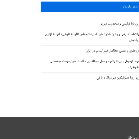
سون يازيلار
ین بایاغیلیغی و شخصیت ترورو
اکیلیغا قارشی وجدان یاخود شوایگین “کاستلیو کالوینه قارشی” اثرینه اؤتری
 باخیش
 نظری و عملی مخالفان فدرالیسم در ایران
رضا اردبیلی‌نین فدرالیزم و دیل مسئله‌لری حاقیندا سون موصاحیبه‌سینی
ونه‌رک
ژوازییا مدرنلیگین سوسیال دایاغی
 يازيلار