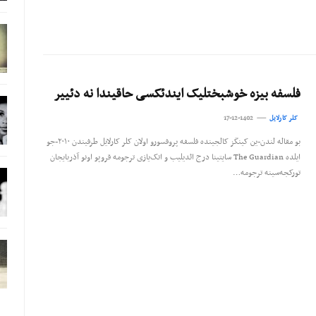
فلسفه بیزه خوشبختلیک ایندئکسی حاقیندا نه دئییر
کلر کارلایل
17-12-1402
بو مقاله لندن‌-ین کینگز کالجینده فلسفه پروفسورو اولان کلر کارلایل طرفیندن ۲۰۱۰-جو
ایلده The Guardian سایتینا درج ائدیلیب و اتک‌یازی ترجومه قروپو اونو آذربایجان
تورکجه‌سینه ترجومه…