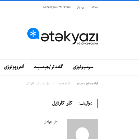
علاقه
بيزه ياز
Azərbaycan Türkcəsi
سوسیولوژی
گئندئر/جینسیت
آنتروپولوژی
»
آنا صحيفه
مؤليف: کلر کارلایل
اولدوغونوز صحيفه
مؤليف:
کلر کارلایل
کلر کارلایل