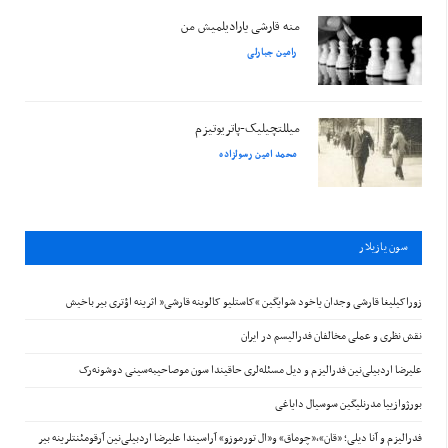
منه قارشی یارادیلمیش من
رامین جبارلی
میللتچیلیک-پاتریوتیزم
محمد امین رسولزاده
سون يازيلار
زوراکیلیغا قارشی وجدان یاخود شوایگین “کاستلیو کالوینه قارشی” اثرینه اؤتری بیر باخیش
نقش نظری و عملی مخالفان فدرالیسم در ایران
علیرضا اردبیلی‌نین فدرالیزم و دیل مسئله‌لری حاقیندا سون موصاحیبه‌سینی دوشونه‌رک
بورژوازییا مدرنلیگین سوسیال دایاغی
فدرالیزم و آنا دیلی؛ «قان»،«چوماق» و«ال تورموزو» آراسیندا علیرضا اردبیلی‌نین آرقومئنتلرینه بیر