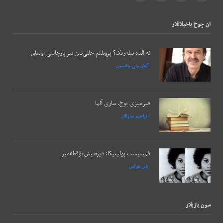
ان چوخ باخيلانلار
نه ائده بیله‌ریک؟ پروبلئم حللی‌نین بیر پارچاسی اولماق
آللان جی جانسون
قیرمیزی یوخ، ساری آلما
ابراهیم ساوالان
فمینیست پولیتیکا: دیره‌نیش نؤقطه‌میز
بئل هوکس
سون يازيلار