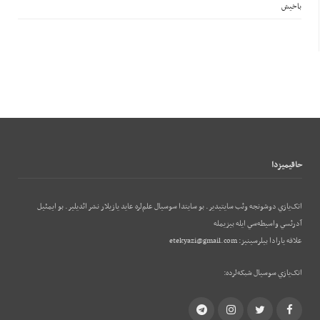
باخیش
حاقيميزدا
اتک‌يازي دوشونجه وئب‌ سايتيدير. بو سايتدا سوسيال علم‌لره عايد يازيلار نشر ائديلير. بو ایمئيل
آدرئسي واسيطه‌سي ايله بيزيمله
علاقه يارادا بيلرسينيز:
etekyazi@gmail.com
اتک‌يازي سوسيال شبکه‌لرده:
Telegram
Instagram
Twitter
Facebook