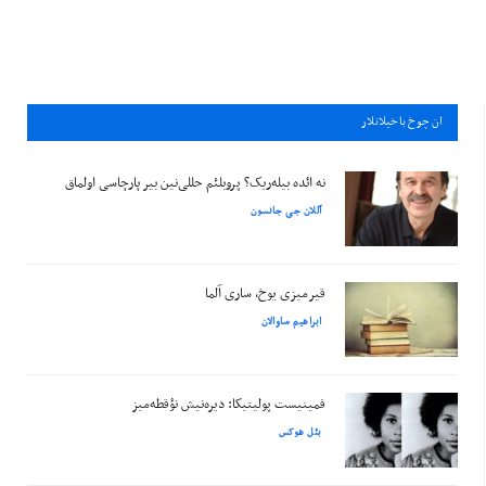
ان چوخ باخيلانلار
نه ائده بیله‌ریک؟ پروبلئم حللی‌نین بیر پارچاسی اولماق
آللان جی جانسون
قیرمیزی یوخ، ساری آلما
ابراهیم ساوالان
فمینیست پولیتیکا: دیره‌نیش نؤقطه‌میز
بئل هوکس