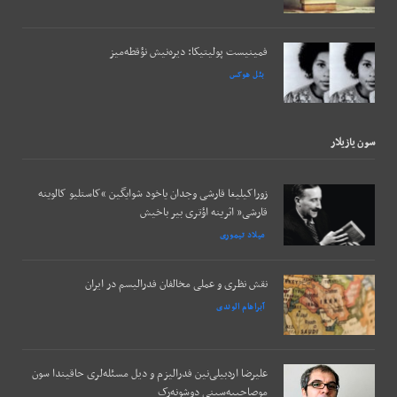
فمینیست پولیتیکا: دیره‌نیش نؤقطه‌میز
بئل هوکس
سون يازيلار
زوراکیلیغا قارشی وجدان یاخود شوایگین “کاستلیو کالوینه
قارشی” اثرینه اؤتری بیر باخیش
میلاد تیموری
نقش نظری و عملی مخالفان فدرالیسم در ایران
آبراهام الوندی
علیرضا اردبیلی‌نین فدرالیزم و دیل مسئله‌لری حاقیندا سون
موصاحیبه‌سینی دوشونه‌رک