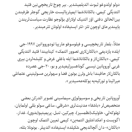
دولو اولدوغو ثبوت ائدیلمیشدیر. بیر چوخ تاریخچی‌نین قئید
ائتدیگی کیمی، بالکانلاشما ایمپئریالیست خاریجی گوجلر طرفیندن
بین‌الخالق دقتی اؤز ائتنیک اولاراق بؤلوجو نظارت سیاست‌لریندن
یاییندیرماق اوچون تئز-تئز ایستیفاده اولونان تئرمیندیر.
مثلاً، بلغار تاریخچیسی و فیلوسوفو مارییا تودورووانین ۱۹۹۷-جی
ایلده یازدیغی «بالکان‌لاری تصوور ائتمک» کیتابیندا قئید ائتدیگی
کیمی، «بالکان‌لار و بالکانلاشما ایله باغلی غرض و کلیشه‌‌لردن بیری
غربی آوروپانین نیسبی گوناهسیزلیغیدیر و بو، ۲۰-جی عصرده
بالکان‌لار حاقیندا باش وئرن بوتون قضا و سهولرین مسولیتینی عثمانلی
میراثینا و تورکیه‌یه یوکله‌مه‌سیدیر».
آوروپانین تاریخی و سوسیولوژی سیماسینی تصویر ائدرکن بعضی
متخصیص‌لر «باشقا» مدنیت‌لری «شرقلی، ساغی سولو بللی اولمایان،
تهلوکه‌لی، خاوتیک(نظمسیز)، چیرکین، تنبل، پریمیتیو(بدوی)، غدار،
اگویست و امکداشلیق ائتمه‌ین» کیمی تعیین ائتمک اوچون
«بالکان»-دان آلچالدیجی شکیلده ایستیفاده ائدیبلر. بونونلا بئله،