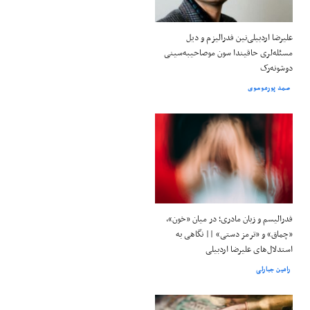
علیرضا اردبیلی‌نین فدرالیزم و دیل
مسئله‌لری حاقیندا سون موصاحیبه‌سینی
دوشونه‌رک
صمد پورموسوی
فدرالیسم و زبان مادری؛ در میان «خون»،
«چماق» و «ترمز دستی» || نگاهی به
استدلال‌های علیرضا اردبیلی
رامین جبارلی