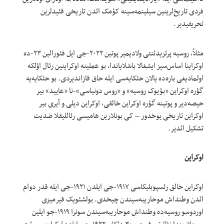
فردی تاریخ‌لرینین سیلینمه‌سینه کؤمک ائد‌ن تاریخی قئیدلرین
تحریفیدیر.
مثلاً، روسیه پرئزیدئنتی ولادیمیر پوتین ۲۰۲۲-جی ایل فئورالین ۲۳-ده
اوکراینا اساس‌سیز ایشغالا باشلایاندا، بو عملینه اوکراینین رئال اؤلکه
اولمادیغی باره‌ده یالان حئکایه‌سی ایله حاق قازاندیردی. بو حئکایه‌یه
گؤره اوکراین «بؤیوک روسیه» و «روس دونیاسی»-نا «عایید» بیر
حیصه‌دیر و پوتینه گؤره اوکراین خالقی، اوکراین دیلی و آیری بیر
اوکراین تاریخی یوخدور – کی بونلارین هامیسی رئاللیقلا ضدیت
تشکیل ائدیر.
اوکراین
اوکراین خالق رئسپوبلیکاسی ۱۹۱۷-جی ایلدن ۱۹۲۱-جی ایله قدر دوام
ائد‌ن وطنداش موحاریبه‌سیندن چیخدی. بولشئویک قیرمیزی
اوردوسو روسیه‌ده وطنداش موحاریبه‌سیندن سونرا ۱۹۱۹-جو ایلین