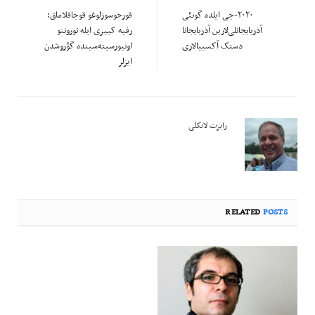
۲۰۲۰-جی ایلده گونئی
قورخوسوزلوغو قوجاقلاماق:
آذربایجانلی‌لارین آذربایجانا
رقیه کبیری‌ ایله تورونتو
دستک آکسییالاری
اونیورسیته‌سینده‌ گؤروشدن
ایزلر
رابرت لانگلی
RELATED
POSTS