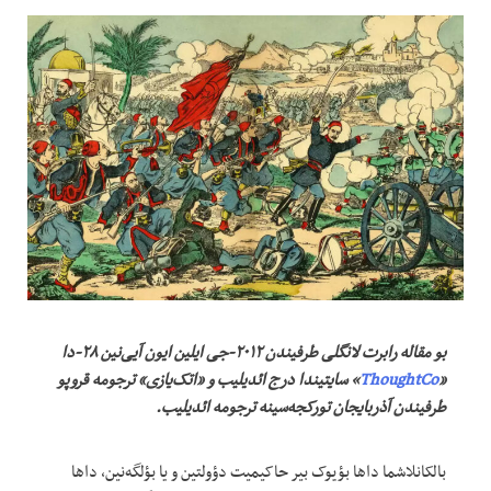
بو مقاله رابرت لانگلی طرفیندن ۲۰۱۲-جی ایلین ایون آیی‌نین ۲۸-دا
«
ThoughtCo
» سایتیندا درج ائدیلیب و «اتک‌یازی» ترجومه قروپو
طرفیندن آذربایجان تورکجه‌سینه ترجومه ائدیلیب.
بالکانلاشما داها بؤیوک بیر حاکیمیت دؤولتین و یا بؤلگه‌نین، داها