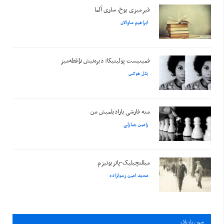
قیرمیزی یوخ، ساری آلما
ابراهیم ساوالان
فمینیست پولیتیکا: دیره‌نیش نؤقطه‌میز
بئل هوکس
منه قارشی یارادیلمیش من
رامین جبارلی
میللتچیلیک-پاتریوتیزم
محمد امین رسولزاده
سون يازيلار