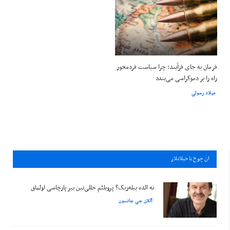
فرمان به جای فرآیند: چرا سیاست فردمحور
راه را بر دموکراسی می‌بندد
میلاد رسولی
ان چوخ باخيلانلار
نه ائده بیله‌ریک؟ پروبلئم حللی‌نین بیر پارچاسی اولماق
آللان جی جانسون