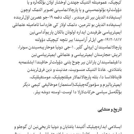
کیچیک، عمومیتله ائتنیک جهتدن اوخشار اولان بؤلگه‌لره و یا
دؤولت‌لره بؤلونمه‌سینی و یا پارچالانماسینی تصویر ائتمک اوچون
ایستیفاده ائدیلن بیر تئرمیندیر. ایلک دفعه ۱۹-جو عصرین اوّل‌لرینده
ایستیفاده ائدیلن بو تئرمین، دئمک اولار کی هارداسا تامامیله عثمانلی
ایمپئرییاسی طرفیندن ایداره اولونان بالکان یاریم‌آداسی‌نین
۱۸۱۷-۱۹۱۲-جی ایل‌لر آراسیندا بیر نئچه کیچیک دؤولته
پارچالانماسیندان ایر‌ه‌لی گلیر. ۱-جی دونیا موحاریبه‌سیندن سونرا،
اتریش-مجارستان ایمپئرییاسی و عثمانلی ایمپئرییاسی‌نین
داغیلماسیندان یارانان بیر چوخ یئنی دؤولت‌لر حاقیندا ایشلنمه‌یه
باشلادی. عادتا ائتنیک منسوبیت، مدنیت و دین فرق‌لریندن
قایناقلانسا دا، بئله پارچالانمالار میللتچیلیک، موستقیللیک،
ایمپئریالیزم و سؤمورگه‌چیلیک(استعمار) موخالیفی کیمی دیگر
بؤلگه‌سل سیاسی حرکات‌لارلا دا اوست-اوسته دوشه بیلر.
تاریخ و منشایی
ایسلامی ایداره‌چیلیک آلتیندا یاشایان و دونیا تاریخی‌نین ان گوجلو و