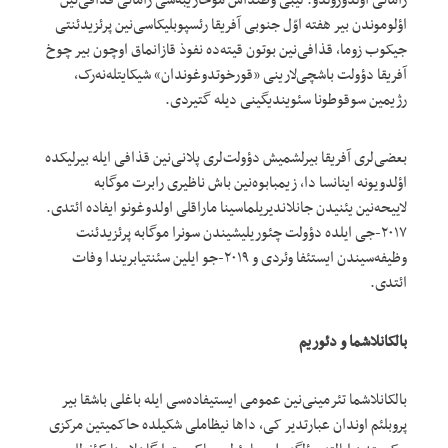
اؤلوموندن بیر هفته اوّل جنوبی آفریقا رئسپوبلیکاسی‌نین پرئزیدئنتی
جیکوب زوما، قذافی‌نین بوتون قیته‌ده نفوذ قازانماق اوچون بیر چوخ
آفریقا دؤولت باشچی‌لارینی «قورخوتدوغوندان» شیکایتله‌نه‌رک،
رژیمین سوقوطونا سئویندیگینی دیله گتیردی.
بعضی‌لری آفریقا بیرلشمیش دؤولت‌لری پلانی‌نین قذافی ایله بیرلیکده
اؤلدویونه اینانسا دا، زیمبابوه‌نین باش ناظیری رابرت موگابه
لاییحه‌نین یئنیدن جانلاندیریلماسینا ماراقلی اولدوغونو ایفاده ائتدی.
۲۰۱۷-جی ایلده دؤولت چئوریلیشیندن سونرا موگابه پرئزیدئنت
وظیفه‌سیندن ایستئفا وئردی و ۲۰۱۹-جو ایلین سئنتیابریندا وفات
ائتدی.
بالکانلاشما و دئوریم
بالکانلاشما تئرمینی‌نین عمومی ایستیفاده‌سی ایله باغلی باشقا بیر
پروبلئم اوندان عبارتدیر کی، داها نیظاملی شکیلده حاکمیتین مرکزی