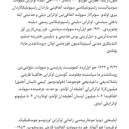
سون‌لاریندا نظارتی قوردو. ۳۰ دئکابر ۱۹۲۲-جی ایلده اوکراین سووئت
سوسیالیست رئسپوبلیکاسی سووئت اتفاقینی یارادان رئسپوبلیکالاردان
بیری اولدو. سونرالار سووئت اتفاقی‌نین اوکراین دیلی و مدنیتی ایله
باغلی سیاستی، اوکراین دیلینی رئسپوبلیکانین رسمی دیلینه
چئویردی. ۱۹۳۰-جو ایل‌لرده سووئت سیاستی، غیر روس‌لارین اؤز
مدنیت‌لرینی و دیل‌لرینی روس مدنیتی و دیلینین خئیرینه تسلیم
ائتدیکلری مدنی آسیمیلاسیون فورماسی اولان «روسلاشدیرمایا»
یؤنلدی.
۱۹۳۲ و ۱۹۳۳-جو ایل‌لرده کمونیست پارتیسی و سووئت دؤولتی‌نین
روسلاشدیرما سیاستینه مقاومت گؤسترن اوکراین خالقینا قارشی
باشلاتدیغی داغیدیجی هوجومدا (هولودومور کیمی تانینان آجلیق)
میلیون‌لارلا اوکراین‌لی آجلیقدان اؤلدو. بو مدت عرضینده سووئت
اتفاقیندا ۶-۸ میلیون اینسان آجلیقدان اؤلدو، اونلاردان ۴-۵ میلیونو
اوکراینلی ایدی.
ایکینجی دونیا موحاریبه‌سی زامانی اوکراین اوردوسو موستقیللیک
اوغروندا هم آلمانا، هم ده سووئت اتفاقینا قارشی ووروشوب. ۱۹۵۳-