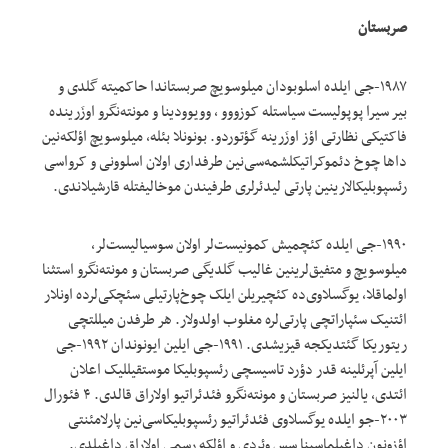
صربستان
۱۹۸۷-جی ایلده اسلوبودان میلوسویچ صربستاندا حاکمیته گلدی و
بیر سیرا پوپولیست سیاستله کوزووو ، وویوودینا و مونته‌نگرو اوزَرینده
فاکتیکی نظارتی اؤز اوزَرینه گؤتوردو. بونونلا بئله، میلوسویچ اؤلکه‌نین
داها چوخ دئموکراتیکلشمه‌سی‌نین طرفداری اولان اسلوونی و کرواسی
رئسپوبلیکالارینین پارتی لیدئرلری طرفیندن موخالیفتله قارشیلاندی.
۱۹۹۰-جی ایلده کئچمیش کمونیست‌لر اولان سوسیالیست‌لر،
میلوسویچ و متفیق‌لرینین غالیب گلدیگی صربستان و مونته‌نگرو استثنا
اولماقلا، یوگسلاوی‌ده کئچیریلن ایلک چوخ‌پارتیلی سئچکی‌لرده اونلار
ائتنیک سئپاراتچی پارتی‌لره مغلوب اولدولار. هر طرفدن میللتچی
ریتوریکا گئتدیکجه قیزیشدی. ۱۹۹۱-جی ایلین ایونوندان ۱۹۹۲-جی
ایلین آپرئلینه قدر دؤرد تاسیسچی رئسپوبلیکا موستقیللیک اعلان
ائتدی، یالنیز صربستان و مونته‌نگرو فئدئراتیو اولاراق قالدی. ۴ فئورال
۲۰۰۳-جو ایلده یوگسلاوی فئدئراتیو رئسپوبلیکاسی‌نین پارلامئنتی
اؤزونون داغیلماسینا سس وئردی و اؤلکه رسمی اولاراق داغیلدی.