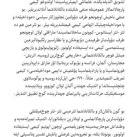
تشویق ائدیلدیکده، عثمانلی ایمپئرییاسیندا اولدوغو کیمی
پارچالانمالار عمومیتله منفی شکیلده بالکانلاشما آدلاندیریلیر. بو
منفی باخیش اوچونجو طرف دؤولتین تجاووزکار سیاسی «موداخیله» و
یا موداخیله‌چیلیک اتهامی کیمی قیمتلندیریله بیلر. بو تئرمین هم ده
تئز-تئز ایستاتوس-کوونون ساخلانماسیندا ماراقلی اولان اوچونجو
طرف دؤولت‌لر طرفیندن دؤیوشکن و یا نظارتسیز رئگیونالیزمین
پیسلنمه‌سی کیمی ده ایستیفاده اولونور. ژئوپولیتولوق و یازیچی
میشل فوچر بالکانلاشمانی «خاریجی گوج‌لرین (روسیه، اتریش-
مجارستان، آلمان، فرانسه و بؤیوک بریتانیا) اؤز ماراق دایره‌لرینین
قورونماسینا و یا یارادیلماسینا یؤنلمیش دایمی موداخیله‌سی» کیمی
تعریف ائتمیشدیر. مثلاً، ۱۹۹۰-جی ایل‌لرده روسیه و یوگوسلاوی
چئچئنیستاندا و ائتنیک جهتدن آلبان اولان کوزووو ویلایتینده
موستقیللیک حرکات‌لارینی یاتیرتماق جهدلرینده گوج تطبیق ائتدیلر.
بو گون بالکان‌لار و بالکانلاشما تئرمینی تئز-تئز چوخ‌میللتلی
دؤولت‌لرین پارچالانماسی و اونلارین دیکتاتورایا، ائتنیک تمیزله‌مه‌یه و
وطنداش موحاریبه‌سینه چئوریلمه‌سی اوچون اپونیم کیمی ایستیفاده
اولونور. بونونلا بئله، بو تجروبه‌نین غر‌ضلی یانلیش تفسیر پتانسیلی ایله