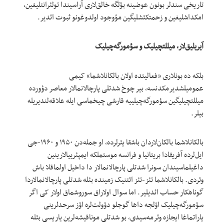
تاریخی سندلر بونون عوضینه بؤلگه خالق‌لاری آراسیندا تولئرانتلیغین،
امکداشلیغین و زحمتکئشلیگین مؤوجود اولدوغونو ثبوت ائدیر.
آیریلیق‌لار، میللتچیلیک و سؤمورگه‌چیلیک
بلکه ده بونلاری «فعالیتده اولان بالکانلاشما» کیمی
عمومیلشدیرمکدنسه، بیر چوخ شدتلی پارچالانمالار معاصر دؤورده
میللتچیلیگین سؤمورگه‌چیلییه قارشی چیخماسی ایله علاقه‌لندیریله
بیلر.
بالکانلاشما بالکان‌لاردان باشقا یئرلرده، او جمله‌دن ۱۹۵۰ و ۱۹۶۰-جی
ایل‌لرده آفریقادا بریتانیا و فرانسه موستملکه ایمپئرییالارینین
داغیلماسیندان سونرا شدتلی پارچالانمالار دا داخیل اولماقلا باش
وئردی. بالکانلاشما تئز-تئز ائتنیک زمینده بئله شدتلی پارچالانمالاردا
گوناهکار حساب ائدیلیر. اما سوال اولاراق سوروشماق اولار کی اگر
سؤمورگه‌چیلیک اوّلجه داها گوجلو دؤولت‌لره اؤز سرحدلرینی
یاراتماغا ایجازه وئرمه‌سیدی، بو شدتلی موناقیشه‌لرین یاریسی بئله