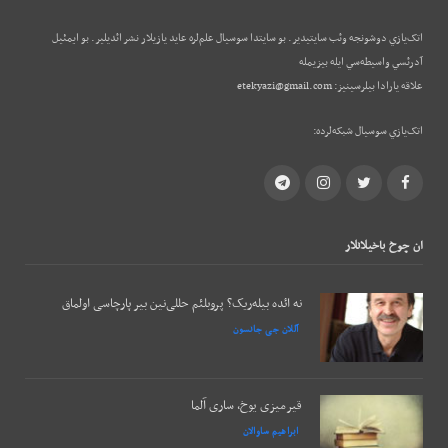
اتک‌يازي دوشونجه وئب‌ سايتيدير. بو سايتدا سوسيال علم‌لره عايد يازيلار نشر ائديلير. بو ایمئيل
آدرئسي واسيطه‌سي ايله بيزيمله
علاقه يارادا بيلرسينيز:
etekyazi@gmail.com
اتک‌يازي سوسيال شبکه‌لرده:
Telegram
Instagram
Twitter
Facebook
ان چوخ باخيلانلار
نه ائده بیله‌ریک؟ پروبلئم حللی‌نین بیر پارچاسی اولماق
آللان جی جانسون
قیرمیزی یوخ، ساری آلما
ابراهیم ساوالان