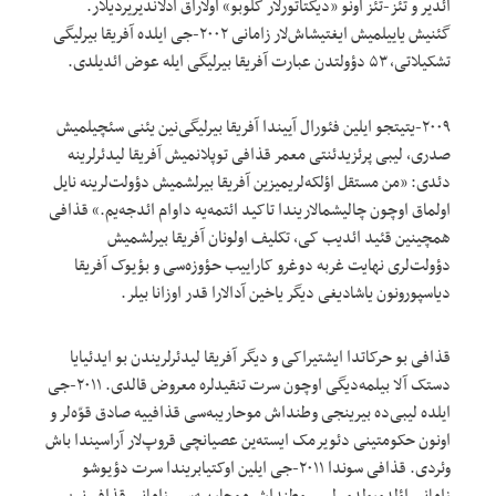
ائدیر و تئز-تئز اونو «دیکتاتورلار کلوبو» اولاراق آدلاندیریردیلار.
گئنیش یاییلمیش ایغتیشاش‌لار زامانی ۲۰۰۲-جی ایلده آفریقا بیرلیگی
تشکیلاتی، ۵۳ دؤولتدن عبارت آفریقا بیرلیگی ایله عوض ائدیلدی.
۲۰۰۹-یتیتجو ایلین فئورال آییندا آفریقا بیرلیگی‌نین یئنی سئچیلمیش
صدری، لیبی پرئزیدئنتی معمر قذافی توپلانمیش آفریقا لیدئرلرینه
دئدی: «من مستقل اؤلکه‌لریمیزین آفریقا بیرلشمیش دؤولت‌لرینه نایل
اولماق اوچون چالیشمالاریندا تاکید ائتمه‌یه داوام ائد‌جه‌یم.» قذافی
همچینین قئید ائدیب کی، تکلیف اولونان آفریقا بیرلشمیش
دؤولت‌لری نهایت غربه دوغرو کاراییب حؤوزه‌سی و بؤیوک آفریقا
دیاسپورونون یاشادیغی دیگر یاخین آدالارا قدر اوزانا بیلر.
قذافی بو حرکاتدا ایشتیراکی و دیگر آفریقا لیدئرلریندن بو ایدئیایا
دستک آلا بیلمه‌دیگی اوچون سرت تنقیدلره معروض قالدی. ۲۰۱۱-جی
ایلده لیبی‌ده بیرینجی وطنداش موحاریبه‌سی قذافییه صادق قوّه‌لر و
اونون حکومتینی دئویرمک ایسته‌ین عصیانچی قروپ‌لار آراسیندا باش
وئردی. قذافی سوندا ۲۰۱۱-جی ایلین اوکتیابریندا سرت دؤیوشو
زامانی اؤلدورولدو. لیبی وطنداش موحاریبه‌سی زامانی قذافی‌نین