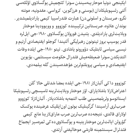
ایکینجی دونیا موحاریبه‌سیندن سونرا کئچمیش یوگسلاوی اؤلکه‌سی
آلتی رئسپوبلیکادان (بوسنی و هرزگوین، کرواسی، مقدونیه، مونته
نگرو، صربستان و اسلونی‌دن) عبارت فئدراسییا کیمی یارادیلمیشدیر.
بوندان علاوه، صربستانین ترکیبینده کوزووو و وویوودینا موختار
ویلایت‌لری یارادیلدی. یئنیدن قورولان یوگسلاوی ۱۹۸۰-جی ایل‌لره
قدر یوسیپ بروز تیتونون رهبرلیگی آلتیندا گوجلو ایقتیصادی آرتیم و
نیسبی سیاسی ثابتلیک دؤورونو یاشادی. تیتو ۱۹۸۰-جی ایلده وفات
ائتدیکدن سونرا ضعیفله‌میش فئدرال حکومت سیستئمی، بؤیوین
ایقتیصادی و سیاسی پروبلئم‌لرین عؤهده‌سیندن گله بیلمه‌دی.
کوزووو داکی آلبان‌لار ۱۹۸۱-جی ایلده بعضا شدتلی حالا گلن
اعتراض‌لارلا باشلایاراق، اؤز موختار ویلایت‌لرینه تاسیسچی رئسپوبلیکا
ایستاتوسو وئریلمه‌سینی طلب ائتمه‌یه باشلادیلار. آلبان‌لارلا کوزووو
صرب‌لری آراسیندا گرگینلیک بوتون اون‌ایللیک عرضینده یوکسک
اولاراق قالدی، نتیجه‌ده صرب‌لرین صرب ماراق‌لارینا مانع کیمی
گؤرولن ایالت‌لرین موختاریتینه و یوگسلاوی‌ده‌کی ثمره‌سیز ایجماع
فئدئرال سیستئمینه قارشی موخالیفتی آرتدی.