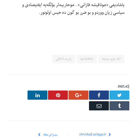
یاشادیغی «موناقیشه قازانی» . موحاریبه‌لر بؤلگه‌یه ایقتیصادی و
سیاسی زیان ووردو و بو ضرر بو گون ده حیس اولونور.
اتک یازی ترجمه
بالکانلاشما
رابرت لانگلی
PAYLAŞ.
LinkedIn
Pinterest
Google+
Facebook
Twitter
Email
Tumblr
ƏVVƏLKI MƏQALƏ
سونراکي مقاله