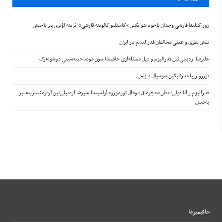
زوراکیلیغا قارشی وجدان یاخود شوایگین “کاستلیو کالوینه قارشی” اثرینه اؤتری بیر باخیش
نقش نظری و عملی مخالفان فدرالیسم در ایران
علیرضا اردبیلی‌نین فدرالیزم و دیل مسئله‌لری حاقیندا سون موصاحیبه‌سینی دوشونه‌رک
بورژوازییا مدرنلیگین سوسیال دایاغی
فدرالیزم و آنا دیلی؛ «قان»،«چوماق» و«ال تورموزو» آراسیندا علیرضا اردبیلی‌نین آرقومئنتلرینه بیر
باخیش
حاقيميزدا