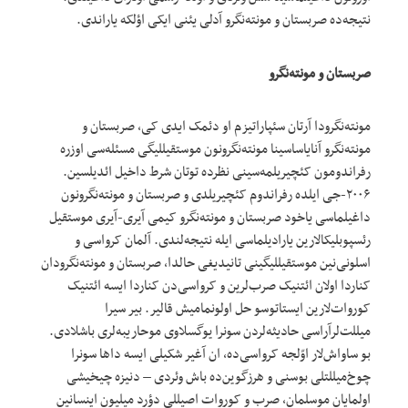
نتیجه‌ده صربستان و مونته‌نگرو آدلی یئنی ایکی اؤلکه یاراندی.
صربستان و مونته‌نگرو
مونته‌نگرودا آرتان سئپاراتیزم او دئمک ایدی کی، صربستان و
مونته‌نگرو آنایاساسینا مونته‌نگرونون موستقیللیگی مسئله‌سی اوزره
رفراندومون کئچیریلمه‌سینی نظرده توتان شرط داخیل ائدیلسین.
۲۰۰۶-جی ایلده رفراندوم کئچیریلدی و صربستان و مونته‌نگرونون
داغیلماسی یاخود صربستان و مونته‌نگرو کیمی آیری-آیری موستقیل
رئسپوبلیکالارین یارادیلماسی ایله نتیجه‌لندی. آلمان کرواسی و
اسلونی‌نین موستقیللیگینی تانیدیغی حالدا، صربستان و مونته‌نگرودان
کناردا اولان ائتنیک صرب‌لرین و کرواسی‌دن کناردا ایسه ائتنیک
کوروات‌لارین ایستاتوسو حل اولونمامیش قالیر. بیر سیرا
میللت‌لرآراسی حادیثه‌لردن سونرا یوگسلاوی موحاریبه‌لری باشلادی.
بو ساواش‌لار اوّلجه کرواسی‌ده، ان آغیر شکیلی ایسه داها سونرا
چوخ‌میللتلی بوسنی و هرزگوین‌ده باش وئردی – دنیزه چیخیشی
اولمایان موسلمان، صرب و کوروات اصیللی دؤرد میلیون اینسانین