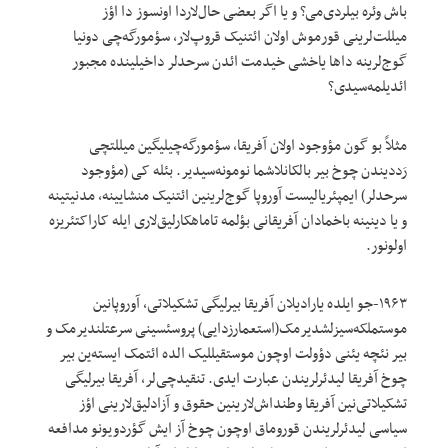
باش وئره بیلردی‌می؟ و یا اگر بعضی حال‌لاردا اونسوز دا اؤز
میللت‌لرینی قورموش اولان ائتنیک قروپ‌لار، سؤمورگه‌چی دونیا
گوج‌لرینه داها یاخشی خیدمت ائد‌ن سرحدلر داخیلینده مجبور
ائدیلمه‌سیدی؟
مثلاً بو گون مؤوجود اولان آفریقا، سؤمورگه‌چیلیگین میللتچی
رَددیندن چوخ بیر بالکانلاشما نومونه‌سیدیر. بئله کی (مؤوجود
سرحدلر) ایمپئریالیست آوروپا گوج‌لرینین ائتنیک منشایینه، مدنیتینه
و یا دینینه باخمادان آفریقانی بؤلمه تاماهکارلیق‌لاری ایله کاراکتئریزه
اولونور.
۱۹۶۳-جو ایلده یارادیلان آفریقا بیرلیگی تشکیلاتی، آوروپانین
موستملکه‌سیزلشدیرمک(استعمارزدایی) پروسئسینی سرعتلندیرمک و
بیر نئچه یئنی دؤولت اوچون موستقیللیک الده ائتمک ایسته‌ین بیر
چوخ آفریقا لیدئرلریندن عبارت ایدی. تنقیدچی‌لر، آفریقا بیرلیگی
تشکیلاتی‌نین آفریقا وطنداش‌لارینین حقوق و آزادلیق‌لارینی اؤز
سیاسی لیدئرلریندن قوروماق اوچون چوخ آز ایش گؤردویونو مدافعه