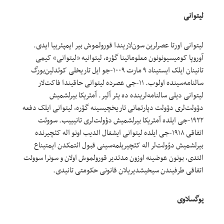
لیتوانی
لیتوانی اورتا عصرلرین سون‌لاریندا قورولموش بیر ایمپئرییا ایدی.
آوروپا کومیسیو‌نونون معلوماتینا گؤره، لیتوانیه «لیتوانی» کیمی
تانینان ایلک ایستیناد ۹ مارت ۱۰۰۹-جو ایل تاریخلی کوئدلین‌بورگ
سالنامه‌سینده اولوب. ۱۱-جی عصرده لیتوانی حاقیندا فاکت‌لار
لیتوانی دیلی سالنامه‌لرینده ده یئر آلیر. آمئریکا بیرلشمیش
دؤولت‌لری دؤولت دپارتمانی تاریخچیسینه گؤره، لیتوانی ایلک دفعه
۱۹۲۲-جی ایلده آمئریکا بیرلشمیش دؤولت‌لری تانیییب. سووئت
اتفاقی ۱۹۱۸-جی ایلده لیتوانی ایشغال ائدیب اونو اله کئچیرنده
بیرلشمیش دؤولت‌لر اله کئچیریلمه‌سینی قبول ائتمکدن ایمتیناع
ائتدی، بونون عوضینه اوزون مدتدیر قورولموش اولان و سونرا سووئت
اتفاقی طرفیندن سیخیشدیریلان قانونی حکومتی تانیدی.
یوگسلاوی