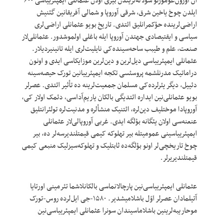
ان اوزون‌عؤمورلو سولاله‌لریندن بیری اولان عثمانلی ایمپئرییاسی ۶۰۰
ایلدن چوخ یاخین شرق، شرقی آوروپا و شمالی آفریقانین گئنیش
اراضی‌لرینده حؤکمرانلیق ائتدی. تاریخ بویو عثمانلی اراضی‌لری
سیاسی و ایقتیصادی جهتدن آوروپا ایله باغلی اولموشدور. عثمانلی‌لار
صنعت، علم و طیبب ساحه‌سینده‌کی نایلیت‌لری ایله تانینیردیلار.
عثمانلی ایمپئرییاسی دیل‌لرین و دین‌لرین موزایکاسی ایدی و اونون
دراماتیک مدرنلشمه پروسئسی تکجه ایمپئرییانین تورک حیصه‌سینه
دئییل، دیگر یئرلرده‌کی مسلمان جمعیت‌لرینه ده تأثیر ائتدی. عصرلر
بویو عثمانلی‌نین ایداره ائتدیگی بالکان یاریم‌آداسی، دئمک اولار کی،
آوروپادا موختلیف دین‌لره، ائتنیک منشأ‌لره و مدنیت‌لره تولئرانتلیق
عنعنه‌سی اولان یئگانه بؤلگه ایدی. غربی آوروپالی‌لار عثمانلی
ایمپئرییاسینی عمومیتله بیر تهلوکه کیمی قیمتلندیرسه‌لر ده، بیر
چوخ تاریخچی‌لر اونو بؤلگه‌ده ثابتلیک و تهلوکه‌سیزلیک منبعی کیمی
قیمتلندیریرلر.
عثمانلی ایمپئرییاسی‌نین پارچالانماسی بالکانلاشما تئرمینی اورتایا
آتیلمادان عصرلر اوّل باشلامیشدیر. ۱۵۸۰-جی ایل‌لرده روس-تورک
موحاریبه‌لرینین باشلاماسیندان سونرا عثمانلی ایمپئرییاسی‌نین