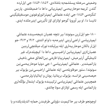
وضعیتی سرعتله پیسلشمه‌یه باشلادی. ۱۸۵۳-۱۸۵۶-جی ایل‌لرده
گئدن کریمه موحاریبه‌سی ایمپئرییانی داها دا ضعیفلتدی. پاریس
کنگره‌‌سی ۱۸۵۶-جی ایلده عثمانلی ایمپئراتورلوغونون موستقیللیگینی
تانیسا دا، او بیر آوروپا گوجو اولاراق اؤز تأثیرینی ایتیرمکده ایدی.
۱۸۰۰-جو ایل‌لرین سونوندا بیر نئچه عصیان نتیجه‌سینده عثمانلی
ایمپئرییاسی اراضی‌لرینی ایتیرمه‌یه داوام ائتدی. ۱۹۱۲ و ۱۹۱۳-جو
ایل‌لر بالکان موحاریبه‌لری ایله بیرلیکده تورک میللتچی‌لرینین
عصیان‌لاری ایمپئرییانین اراضیسینی داها دا کیچیلده‌رک غیر
ثابیتلیگی آرتیرمیش، ایمپئرییایا قارشی بین‌الخالق منفی باخیش
یاراتمیشدیر. عثمانلی ایمپئرییاسی ۱-جی دونیا موحاریبه‌سی‌نین
سونوندا، سئور موقاویله‌سی ایله عثمانلی اراضیسی‌نین بؤیوک بیر
حیصه‌سینی فرانسه، بؤیوک بریتانیا، یونان و ایتالیایا وئرمه‌سی،
همچینین عثمانلی ایمپئرییاسی ترکیبینده بؤیوک ایشغال بؤلگه‌لری
یاراتماسی ایله رسمی اولاراق سونا چاتدی.
اوچونجو طرف بیر حاکیمیت دؤولتی طرفیندن حمایه ائدیلدیکده و یا