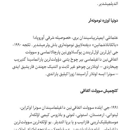
ائدیلمیشدیر.
دونیا اوزره نومونه‌لر
عثمانلی ایمپئرییاسیندان بری، خصوصیله شرقی آوروپادا
«بالکانلاشمانین» دیقته‌لاییق نومونه‌لری باش وئرمیشدیر. تکجه ۱۹۹۰-
جی ایل‌لرین اوّل‌لریندن یوگسلاوی‌نین پارچالانماسی و سووئت
اتفاقی‌نین داغیلماسی بیر چوخ یئنی دؤولت‌لرین یارانماسینا گتیریب
چیخاردی – اونلارین چوخو غیر ثابت و ائتنیک جهتدن قاریشیق ایدی
– سونرا ایسه اونلار آراسیندا زوراکیلیق یاراندی.
کئچمیش سووئت اتفاقی
۱۹۹۱-جی ایلده سووئت اتفاقی‌نین داغیلماسیندان سونرا اوکراین،
لیتوانی، ارمنستان، استونی، لتونی و بلاروس کیمی اؤلکه‌لر
موستقیللیک‌لرینی قازانیب و یا برپا ائتدیلر. بو اؤلکه‌لرین سووئت‌لرین
داغیلماسی ایله «یارادیلدیغینی» سؤیله‌مک، ساده‌جه اولاراق اونلارین