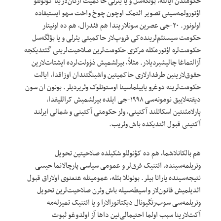
حکومتدن ایالته، بؤلگه‌سل و یا یئرلی حاکمیت ارگان‌لارینا کؤنوللو
اؤتورولمه‌سینی تصویر ائتمک اوچون چوخ واخت سهو ایستیفاده
اولونور. ۲۰-جی عصرین سونلاریندا هم فئدرال، هم ده اونیتار
حکومت سیستئم‌لرینده‌کی قروپ‌لار حاکمیتی یئرلی و یا بؤلگه‌سل
حکومت‌لره اؤتورمکله مرکزی حکومت‌لرین صلاحیت‌لرینی گئتدیکجه
آزالتماغا چالیشیردیلار. مثلاً، بیرلشمیش ذؤولت‌لرده ایشتات‌لارین
حقوق‌لارینین طرفدارلاری حاکمیتین واشینگتندان اوزاقدا، ایالت
حکومت‌لرینه دوغرو یاییلماسینا اوستونلوک وئریردیلر. بونون ان سون
دیقته‌لاییق نومونه‌سی ۱۹۹۸-جی ایلده بیرلشمیش کراللیقدا،
پارلامئنتین اسکاتلند آکتینی، ولز حکومتی آکتینی و شمالی ایرلند
آکتینی قبول ائتدیکده باش وئریب.
هم بالکانلاشما، هم ده کؤنوللو شکیلده صلاحیتین تحویل
وئریلمه‌سینده، ائتنیک فرق‌لر و عمومی سیاسی پارچالانما حیسی
نتیجه‌سینده یارانا بیلر. بونونلا بئله، عمومیتله عنعنوی اولاراق قبول
ائدیلمیش قانون‌لار واسیطه‌سیله باش وئرن صلاحیت‌لرین تحویل
وئریلمه‌سی سوب‌رئگیونال دیکتاتورالارا و یا ائتنیک تمیزله‌مه
آکت‌لارینا سبب اولما احتیمالی‌نین داها آز اولدوغو ثبوت