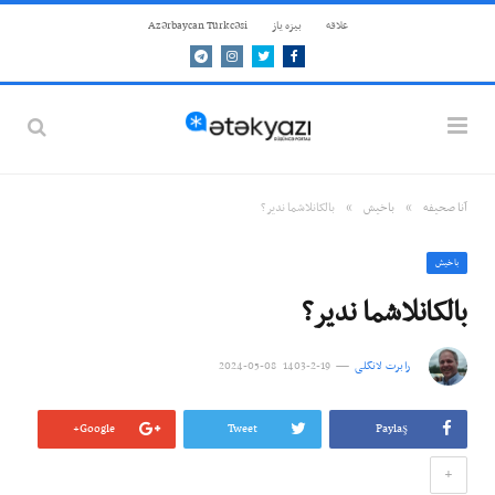
علاقه
بيزه ياز
Azərbaycan Türkcəsi
Telegram
Instagram
Twitter
Facebook
»
»
آنا صحيفه
باخيش
بالکانلاشما ندیر؟
باخيش
بالکانلاشما ندیر؟
رابرت لانگلی
19-2-1403 08-05-2024
Google+
Tweet
Paylaş
+