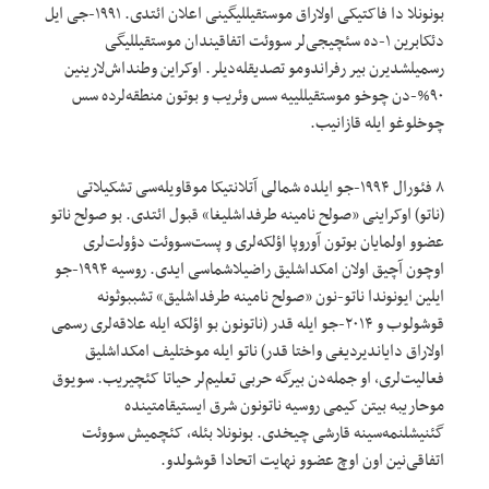
بونونلا دا فاکتیکی اولاراق موستقیللیگینی اعلان ائتدی. ۱۹۹۱-جی ایل
دئکابرین ۱-ده سئچیجی‌لر سووئت اتفاقیندان موستقیللیگی
رسمیلشدیرن بیر رفراندومو تصدیقله‌دیلر. اوکراین وطنداش‌لارینین
۹۰%-دن چوخو موستقیللییه سس وئریب و بوتون منطقه‌لرده سس
چوخلوغو ایله قازانیب.
۸ فئورال ۱۹۹۴-جو ایلده شمالی آتلانتیکا موقاویله‌سی تشکیلاتی
(ناتو) اوکراینی «صولح نامینه طرفداشلیغا» قبول ائتدی. بو صولح ناتو
عضوو اولمایان بوتون آوروپا اؤلکه‌لری و پست‌سووئت دؤولت‌لری
اوچون آچیق اولان امکداشلیق راضیلاشماسی ایدی. روسیه ۱۹۹۴-جو
ایلین ایونوندا ناتو-نون «صولح نامینه طرفداشلیق» تشببوثونه
قوشولوب و ۲۰۱۴-جو ایله قدر (ناتونون بو اؤلکه ایله علاقه‌لری رسمی
اولاراق دایاندیردیغی واختا قدر) ناتو ایله موختلیف امکداشلیق
فعالیت‌لری، او جمله‌دن بیرگه حربی تعلیم‌لر حیاتا کئچیریب. سویوق
موحاریبه بیتن کیمی روسیه ناتونون شرق ایستیقامتینده
گئنیشلنمه‌سینه قارشی چیخدی. بونونلا بئله، کئچمیش سووئت
اتفاقی‌نین اون اوچ عضوو نهایت اتحادا قوشولدو.