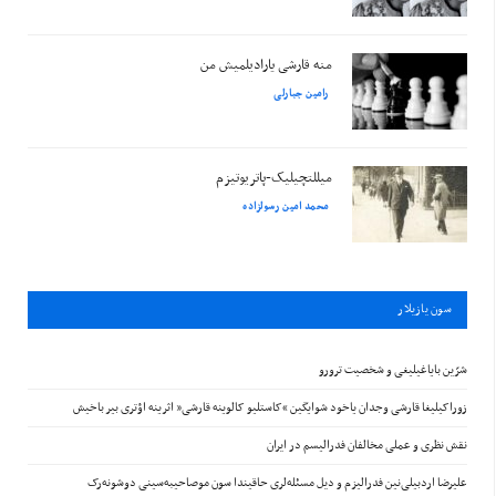
منه قارشی یارادیلمیش من
رامین جبارلی
میللتچیلیک-پاتریوتیزم
محمد امین رسولزاده
سون يازيلار
شرّین بایاغیلیغی و شخصیت ترورو
زوراکیلیغا قارشی وجدان یاخود شوایگین “کاستلیو کالوینه قارشی” اثرینه اؤتری بیر باخیش
نقش نظری و عملی مخالفان فدرالیسم در ایران
علیرضا اردبیلی‌نین فدرالیزم و دیل مسئله‌لری حاقیندا سون موصاحیبه‌سینی دوشونه‌رک