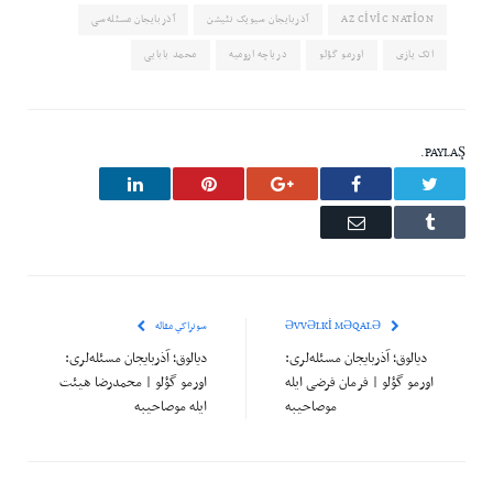
AZ CIVIC NATION
آذربایجان سیویک نئیشن
آذربایجان مسئله‌سی
اتک یازی
اورمو گؤلو
دریاچه ارومیه
محمد بابایی
PAYLAŞ.
LinkedIn
Pinterest
Google+
Facebook
Twitter
Email
Tumblr
ƏVVƏLKI MƏQALƏ
سونراکي مقاله
دیالوق؛ آذربایجان مسئله‌لری:
دیالوق؛ آذربایجان مسئله‌لری:
اورمو گؤلو | فرمان فرضی ایله
اورمو گؤلو | محمدرضا هیئت
موصاحیبه
ایله موصاحیبه