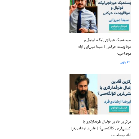
سیستمیک عیرقچی‌لیک، فوتبال و
موقاویمت حرکتی | سینا میرزایی ایله
موصاحیبه
اتک‌یازی
مرکزین قادین فوتبال طرفدارلاری یا
کیشی‌لرین کؤلکه‌سی؟ | علیرضا ارشادی‌فرد
ایله موصاحیبه