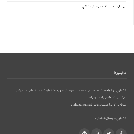
بورژوازییا مدرنلیگین سوسیال دایاغی
حاقيميزدا
اتک‌يازي دوشونجه وئب‌ سايتيدير. بو سايتدا سوسيال علم‌لره عايد يازيلار نشر ائديلير. بو ایمئيل
آدرئسي واسيطه‌سي ايله بيزيمله
علاقه يارادا بيلرسينيز:
etekyazi@gmail.com
اتک‌يازي سوسيال شبکه‌لرده:
Telegram
Instagram
Twitter
Facebook