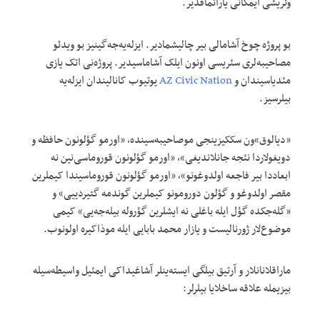
وئریشی ایمکانی یاراتماقدیر.
بو پروژه چوخ آشامالی بیر چالیشمادیر. ایزله‌یه‌جه‌گینیز بو ویدئو
مصاحیبه‌لری سئریسی اونون ایلک آشاماسیدیر. پروژه‌نی اتک یازی
مئدیاسیندان و
AZ Civic Nation
یوتیوب کانالیندان ایزله‌یه
بیلرسیز.
«دیالوق»ون سککیزینجی موصاحیبه‌سینده، «اورمو گؤلونون حافظه و
دویغولاردا نئجه جانلاندیغی»، «اورمو گؤلونون قوروماسی‌نین نه
ابعاددا بیر فاجعه اولدوغونو»، «اورمو گؤلونون قوروماسیندا کیملرین
مقصر اولدوغو و گؤلون دورومونو کیملرین گوندمه گتیردییی» و
«گله‌جکده گؤل ایله باغلی نه ایشلرین گؤروله بیله‌جه‌یی» کیمی
موضوع‌لار ژورنالیست و یازار محمد بابایی ایله موذاکیره اولونوب.
ماراقلانانلار و آرتیق بیلگی ایسته‌ینلر آشاغیداکی ایمئیل واسیطه‌سیله
بیزیمله علاقه ساخلایا بیلرلر: