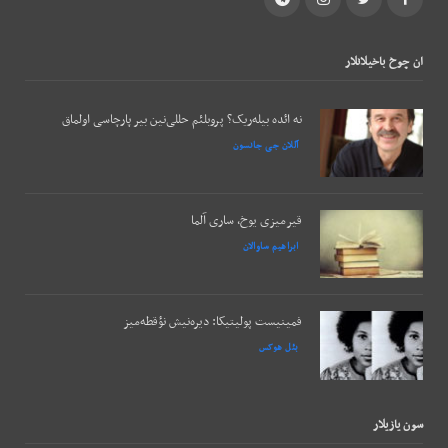
ان چوخ باخيلانلار
نه ائده بیله‌ریک؟ پروبلئم حللی‌نین بیر پارچاسی اولماق
آللان جی جانسون
قیرمیزی یوخ، ساری آلما
ابراهیم ساوالان
فمینیست پولیتیکا: دیره‌نیش نؤقطه‌میز
بئل هوکس
سون يازيلار