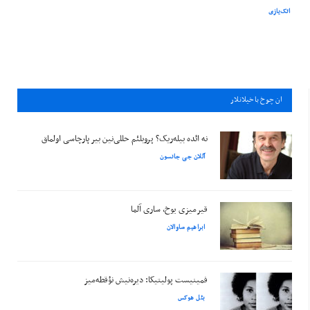
اتک‌یازی
ان چوخ باخيلانلار
نه ائده بیله‌ریک؟ پروبلئم حللی‌نین بیر پارچاسی اولماق
آللان جی جانسون
قیرمیزی یوخ، ساری آلما
ابراهیم ساوالان
فمینیست پولیتیکا: دیره‌نیش نؤقطه‌میز
بئل هوکس