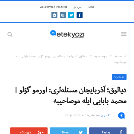
علاقه
بيزه ياز
Azərbaycan Türkcəsi
Telegram
Instagram
Twitter
Facebook
»
»
آنا صحيفه
موصاحيبه
دیالوق؛ آذربایجان مسئله‌لری: اورمو گؤلو | محمد بابایی ایله
موصاحیبه
موصاحيبه
دیالوق؛ آذربایجان مسئله‌لری: اورمو گؤلو |
محمد بابایی ایله موصاحیبه
اتک‌یازی
16-7-1402 08-10-2023
Google+
Tweet
Paylaş