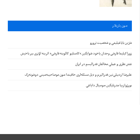
سون يازيلار
شرّین بایاغیلیغی و شخصیت ترورو
زوراکیلیغا قارشی وجدان یاخود شوایگین “کاستلیو کالوینه قارشی” اثرینه اؤتری بیر باخیش
نقش نظری و عملی مخالفان فدرالیسم در ایران
علیرضا اردبیلی‌نین فدرالیزم و دیل مسئله‌لری حاقیندا سون موصاحیبه‌سینی دوشونه‌رک
بورژوازییا مدرنلیگین سوسیال دایاغی