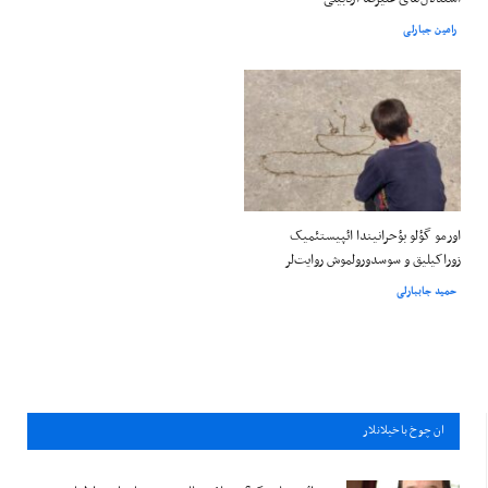
رامین جبارلی
اورمو گؤلو بؤحرانیندا ائپیستئمیک
زوراکیلیق و سوسدورولموش روایت‌لر
حمید جاببارلی
ان چوخ باخيلانلار