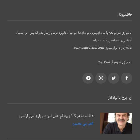
حاقيميزدا
اتک‌يازي دوشونجه وئب‌ سايتيدير. بو سايتدا سوسيال علم‌لره عايد يازيلار نشر ائديلير. بو ایمئيل
آدرئسي واسيطه‌سي ايله بيزيمله
علاقه يارادا بيلرسينيز:
etekyazi@gmail.com
اتک‌يازي سوسيال شبکه‌لرده:
Telegram
Instagram
Twitter
Facebook
ان چوخ باخيلانلار
نه ائده بیله‌ریک؟ پروبلئم حللی‌نین بیر پارچاسی اولماق
آللان جی جانسون