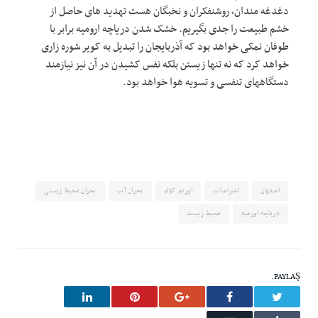
دغدغه مندان، روشنفکران و نخبگان هست تهدید های حاصل از
خشم طبیعت را جدی بگیریم. خشک شدن دریاچه ارومیه برابر با
طوفان نمکی خواهد بود که آذربایجان را تبدیل به کویر شوره زاری
خواهد کرد که نه تنها زیستن بلکه نفس کشیدن در آن نیز نیازمند
دستگاههای تنفسی و تسویه هوا خواهد بود.
اصفهان
اعتراضات
اورمو گؤلو
بحران آب
بحران محیط زیستی
دریاچه اورمیه
محیط زیست
PAYLAŞ.
LinkedIn
Pinterest
Google+
Facebook
Twitter