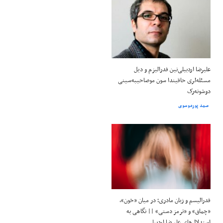
علیرضا اردبیلی‌نین فدرالیزم و دیل
مسئله‌لری حاقیندا سون موصاحیبه‌سینی
دوشونه‌رک
صمد پورموسوی
فدرالیسم و زبان مادری؛ در میان «خون»،
«چماق» و «ترمز دستی» || نگاهی به
استدلال‌های علیرضا اردبیلی