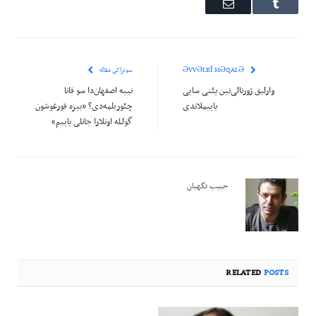
Email
Tumblr
ƏVVƏLKI MƏQALƏ
سونراکي مقاله
وارلیق ژورنالی‌نین یئنی سایی
نییه اصفهان‌دا سو قانا
یاییملاندی
چئوریلمه‌دی؟ «بیزه قورغوشون
گولـله اونلارا جانلی یاییم»
حبیب نگهبان
RELATED
POSTS