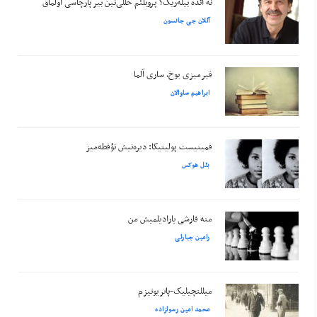
نه ائده بیله‌ریک؟ پروبلئم حللی‌نین بیر پارچاسی اولماق
آللان جی جانسون
قیرمیزی یوخ، ساری آلما
ابراهیم ساوالان
فمینیست پولیتیکا: دیره‌نیش نؤقطه‌میز
بئل هوکس
منه قارشی یارادیلمیش من
رامین جبارلی
میللتچیلیک-پاتریوتیزم
محمد امین رسولزاده