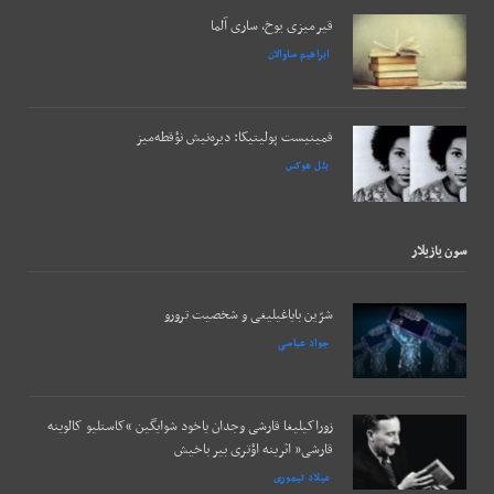
قیرمیزی یوخ، ساری آلما
ابراهیم ساوالان
فمینیست پولیتیکا: دیره‌نیش نؤقطه‌میز
بئل هوکس
سون يازيلار
شرّین بایاغیلیغی و شخصیت ترورو
جواد عباسی
زوراکیلیغا قارشی وجدان یاخود شوایگین “کاستلیو کالوینه
قارشی” اثرینه اؤتری بیر باخیش
میلاد تیموری