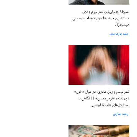
علیرضا اردبیلی‌نین فدرالیزم و دیل
مسئله‌لری حاقیندا سون موصاحیبه‌سینی
دوشونه‌رک
صمد پورموسوی
فدرالیسم و زبان مادری؛ در میان «خون»،
«چماق» و «ترمز دستی» || نگاهی به
استدلال‌های علیرضا اردبیلی
رامین جبارلی