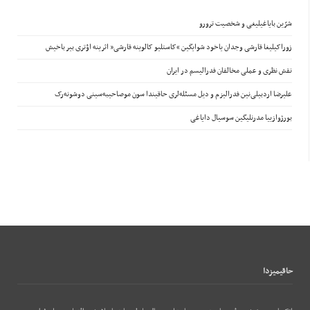
شرّین بایاغیلیغی و شخصیت ترورو
زوراکیلیغا قارشی وجدان یاخود شوایگین “کاستلیو کالوینه قارشی” اثرینه اؤتری بیر باخیش
نقش نظری و عملی مخالفان فدرالیسم در ایران
علیرضا اردبیلی‌نین فدرالیزم و دیل مسئله‌لری حاقیندا سون موصاحیبه‌سینی دوشونه‌رک
بورژوازییا مدرنلیگین سوسیال دایاغی
حاقيميزدا