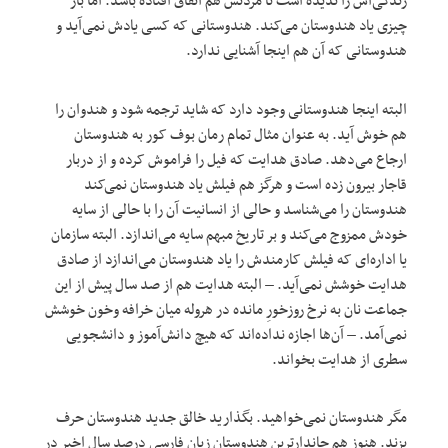
زندگی‌اش را ندیده است تا مردنش هم اتفاق افتاده باشد. اما باز
چیزی یاد هندوستان می‌کند. هندوستانی که کسی یادش نمی‌آید و
هندوستانی که آن هم اینجا آشنایی ندارد.
البته اینجا هندوستانی وجود دارد که شاید ترجمه شود و هندوان را
هم خوش آید. به عنوان مثال تمام رمان بوف کور به هندوستان
ارجاع می‌دهد. صادق هدایت که فیل را فراموش کرده و از دربار
قاجار بیرون زده است و هرگز هم فیلش یاد هندوستان نمی‌کند
هندوستان را می‌شناسد و حالی از انسانیت آن را با حالی از سایه
خودش ممزوج می‌کند و بر تاریخ مبهم سایه می‌اندازد. البته سازمان
یا اداره‌ای که فیلش کارمندش را یاد هندوستان می‌اندازد از صادق
هدایت خوشش نمی‌آید. – البته هدایت هم از صد سال پیش از این
جماعت نان به نرخ روزخورِ مانده در هروله میان خرافه وخون خوشش
نمی‌آمد. – آن‌ها اجازه نداده‌اند که هیچ دانش‌آموز و دانشجویی
سطری از هدایت بخواند.
مگر هندوستان نمی‌خواهید. بگذارید خالق جدید هندوستان حرف
بزند. هنوز هم جاندارترین هندوستان زبان فارسی درصد سال اخیر در