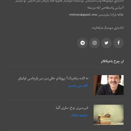
اتک‌يازي دوشونجه وئب‌ سايتيدير. بو سايتدا سوسيال علم‌لره عايد يازيلار نشر ائديلير. بو ایمئيل
آدرئسي واسيطه‌سي ايله بيزيمله
علاقه يارادا بيلرسينيز:
etekyazi@gmail.com
اتک‌يازي سوسيال شبکه‌لرده:
Telegram
Instagram
Twitter
Facebook
ان چوخ باخيلانلار
نه ائده بیله‌ریک؟ پروبلئم حللی‌نین بیر پارچاسی اولماق
آللان جی جانسون
قیرمیزی یوخ، ساری آلما
ابراهیم ساوالان