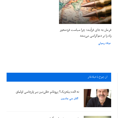
فرمان به جای فرآیند: چرا سیاست فردمحور
راه را بر دموکراسی می‌بندد
میلاد رسولی
ان چوخ باخيلانلار
نه ائده بیله‌ریک؟ پروبلئم حللی‌نین بیر پارچاسی اولماق
آللان جی جانسون