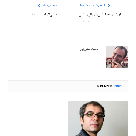
ƏVVƏLKI MƏQALƏ
سونراکي مقاله
اورتا دوغودا یئنی دوزنلر و یئنی
بایاتی‌لار ایشیغیندا
سیاستلر
سعید متین‌پور
RELATED
POSTS