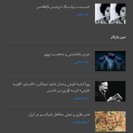
فمینیست پولیتیکا: دیره‌نیش نؤقطه‌میز
بئل هوکس
سون يازيلار
شرّین بایاغیلیغی و شخصیت ترورو
جواد عباسی
زوراکیلیغا قارشی وجدان یاخود شوایگین “کاستلیو کالوینه
قارشی” اثرینه اؤتری بیر باخیش
میلاد تیموری
نقش نظری و عملی مخالفان فدرالیسم در ایران
آبراهام الوندی