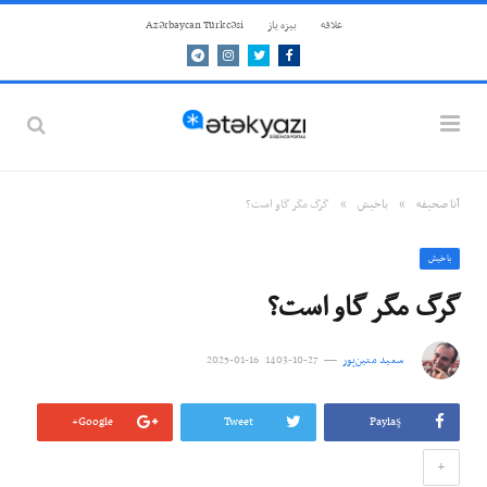
علاقه
بيزه ياز
Azərbaycan Türkcəsi
Telegram
Instagram
Twitter
Facebook
»
»
آنا صحيفه
باخيش
گرگ مگر گاو است؟
باخيش
گرگ مگر گاو است؟
سعید متین‌پور
27-10-1403 16-01-2025
Google+
Tweet
Paylaş
+