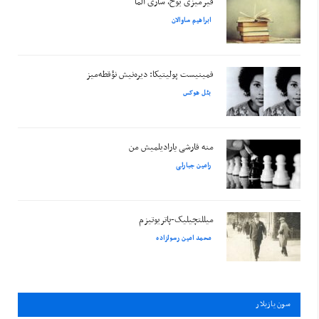
قیرمیزی یوخ، ساری آلما
ابراهیم ساوالان
فمینیست پولیتیکا: دیره‌نیش نؤقطه‌میز
بئل هوکس
منه قارشی یارادیلمیش من
رامین جبارلی
میللتچیلیک-پاتریوتیزم
محمد امین رسولزاده
سون يازيلار