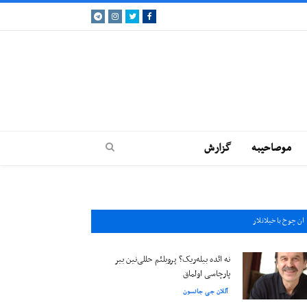
Telegram
Instagram
Twitter
Facebook
موصاحيبه
گزارش
ان چوخ باخيلانلار
نه ائده بیله‌ریک؟ پروبلئم حللی‌نین بیر
پارچاسی اولماق
آللان جی جانسون