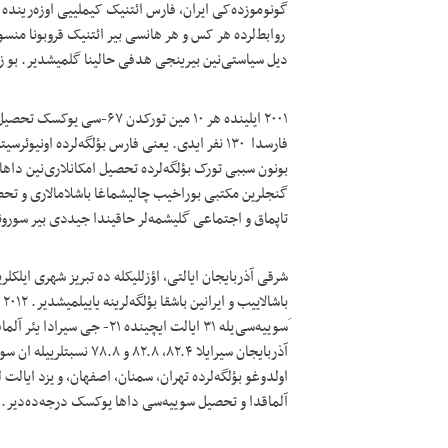
گونوموزده‌کی ایران، فارس ائتنیک کیملییی اوزه‌رینده
روابط‌لرده هر کس و هر هانسی بیر ائتنیک قروبونا منسوب
دیل سیاستی‌نین بیرینجی هدفی حالینا گلمیشدیر. بو زو
فارسدا ۱۳۰ نفر ایدی. یعنی فارس بؤلگه‌لرده اون
بونون سببی تورک بؤلگه‌لرده تحصیل امکانلاری‌نین داه
گنجلرین مکتبی بوراخیب چالیشماغا باشلامالاری و تحصیل
تاپماق و اجتماعی گلیشمه‌لر حاقیندا جیددی بیر سورونلا
شرقی آذربایجان ایالتی، اؤزللیکله ده تبریز شهری ایلکل
َسوییه‌سی‌یله ۳۱ ایالت ایچین
آذربایجان سیرایلا ۸۲.۴، 
آلماقدا و تحصیل سوییه‌سی داها یوکسک درجه‌ده‌دیر.