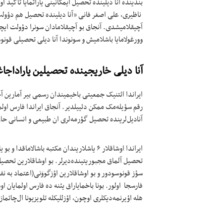
بندینده آنا دیلینده تحصیل ایمکانینی یاراتمایا تاکید
ناظیری، علی اصغر فانی «آنا دیلینده تحصیل هم دؤولت
آچیقلامیشدی. آنجاق بو آچیقلامادان سونرا دؤولت ای
وورغولامایا باشلامیش و سونوندا آنا دیلی تحصیلی قونو
آنا دیلی خاریجینده تحصیلین یاراداجاغی
ایراندا ائتنیک جمعیتی باخیمیندان رسمی بیر آمارین آ
رقم سؤیله‌مک ممکن دئییلدیر. آنجاق ایراندا فارس اولما
آنادیل‌لرینده تحصیل گؤرمه‌لری ان طبیعی و انسانی حا
ایراندا اوشاقلار ۶ یاشلاریندان مکتبه باشالا
تحصیل آلماق مجبوریتینده‌دیرلر. بو اوشاقلارین تحصیل 
سؤز قونوسودور و بو اوشاقلارین اؤزگووَنی(اعتماد به نفس
فارسجا اولور. بونا باخماياراق یئنه ده فارس اولمایان ا
هله اؤیرنمه‌دیکلری اوچون، اؤزللیکله تلویزیونا ال‌چاتم