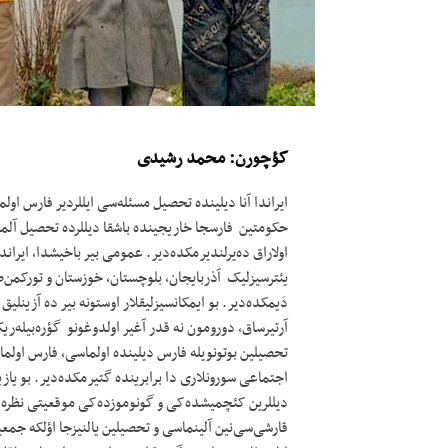
کؤچورن: محمد رشیدی
ایراندا آنا دیلینده تحصیل مسئله‌سی ایللردیر فارس اولم
حکومتین فارسجا خاریجینده باشقا دیللرده تحصیل آلمانی
اولاراق ده‌یرلندیرمکده‌دیر. عمومی بیر باخیشدا، ایران
یئترسیزلیک آذربایجان، بلوچستان، خوزستان و تورکمن‌ص
دَیمکده‌دیر. بو ایمکانسیزلیقلار اوستونه بیر ده آزین
آرتیرساق، دورومون نه قدر آغیر اولدوغونو گؤره‌بیله‌ر
تحصیلین بوتونویله فارس دیلینده اولماسی، فارس اولما
اجتماعی سورونلاری دا برابرینده گتیرمکده‌دیر. بو یاز
دیللرین کئچمیشده‌کی و گونوموزده‌کی موقعیتی نظره آلین
قارشی‌سی‌نین آلینماسی و تحصیلین یالنیزجا اؤلکه جمعیت