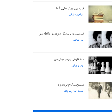
قیرمیزی یوخ، ساری آلما
ابراهیم ساوالان
فمینیست پولیتیکا: دیره‌نیش نؤقطه‌میز
بئل هوکس
منه قارشی یارادیلمیش من
رامین جبارلی
میللتچیلیک-پاتریوتیزم
محمد امین رسولزاده