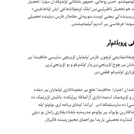
 اولونموشدو. حسن روحانی، جمهور باشقانی اولدوقدان سونرا، تحصیل
 هم تحصیل ناظیرلییی‌نین ایلک اویغولایاجاغی ایش اولاجاغینی»
چریسینده‌کی بعضی اوست سَوییه‌لی مقاملار فارس دیلینده تحصیلی
سوندا هرهانسی بیر آددیم آتیلمامیشدیر.
 پروبلئم‌لر
چیقلانمادیغی اوچون، فارس اولمایان اؤیرنچی ساییسی حاققیندا بیر
یان بیر چوخ اؤیرنجی‌نین وار اولدوغو و بو اؤیرنجی‌لرین
ق‌لاری اولدوغو قطعی‌دیر.
ماقدا و بو یاشدان اعتبارا، حاققیندا هئچ بیر معلوماتلاری اولمایان بیر دیلده
و اؤیره‌نمک استعدادلاری آزالماقلا بیرلیکده، یانلیش اؤیرتمک ده
ی) ده سارسیلماقدادیر. ایراندا اوشاق برنامه لری بوتونو ایله
وشاقلارین بؤیوک بیر بؤلومو مدرسه‌يه باشلادیقلاری زامان بو دیلی
از کندلرده تحصیلی یاریدا بوراخماق مجبوریتینده قالیرلار.