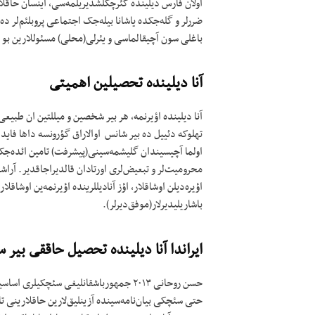
اولان فارس دیلینده گئرچکلشدیریلمه‌سی، اینسان حاقلار
ضررلر و گله‌جکده یاشانا بیله‌جک اجتماعی پروبلئم‌لر ده
باغلی سون آچیقالماسی و یئرلی(محلی) مسئوللارین بو
آنا دیلینده تحصیلین اهمیتی
آنا دیلینده اؤیرنمه، هر بیر شخصین و میللتین ان طبیعی
تهلوکه دئییل ده بیر شانس اوالاراق گؤرونسه داها فاید
اولما آچیسیندان گلیشمه‌سینی(پیشرفت) تامین ائده‌جکدی
محرومیت‌لر و تبعیض‌لری اورتادان قالدیراجاقدیر. آراشدیرم
اؤیره‌دیلن اوشاقلار، اؤز آنادیللرینده اؤیرنمه‌ین اوشاق
باشاریلیدیرلار(موفق‌دیرلر).
ایراندا آنا دیلینده تحصیل حاققی بیر 
حسن روحانی ۲۰۱۳ جمهورباشقانلیغی سئچکیل