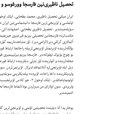
تحصیل ناظیری‌نین فارسجا وورغوسو و ی
ایران میللی تحصیل ناظیری، محمد بطحایی، ایلک اوخول
اولماسی و اؤیرنجی‌لرین فارسجا دانیشماسی‌نین ایران 
سؤیله‌میشدیر. تحصیل ناظیری بطحایی، اصفهانداکی چی
مکتب‌لرده فارسجانین تحصیلی بیزیم قیرمیزی جیزیغیمیز
آلمالاری گرکلی‌دیر(الزامی‌دیر). اؤز مشاهده‌لریمه گؤر
بؤلگه‌لرینده اؤیرتمنلر اؤیرنجی‌لرییله راحاتجا ارتباط
بو چوخ بؤیوک تهلوکه‌دیر. فارسجا بیزیم بیرلیییمیزی قو
محله‌لرینده و ائولرینده اؤز یئرلی دیللرینده ارتباط قور
دیل ایله اؤیرنجی‌لره آنلاتماقدادیرلار. اؤیرتمن‌لردن 
وئردیکلرینده‌ داها راحات اؤیره‌ده بیلدیکلرینی سویله‌ی
اولونمایاجاقدیر. ایلک اوخول ۳
وئریردی. سون اولاراق من سیزلردن بونا (تماما فارسجا 
ائتمیشدیر.
یوخاریدا آنا دیلینده تحصیلین اؤنمی و اؤیرنجی‌لرین 