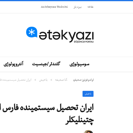
علاقه
بيزه ياز
Azərbaycan Türkcəsi
سوسیولوژی
گئندئر/جینسیت
آنتروپولوژی
»
»
آنا صحيفه
باخيش
ایران تحصیل سیستمینده فار
اولدوغونوز صحيفه
باخيش
ایران تحصیل سیستمینده فارس او
چتینلیکلر