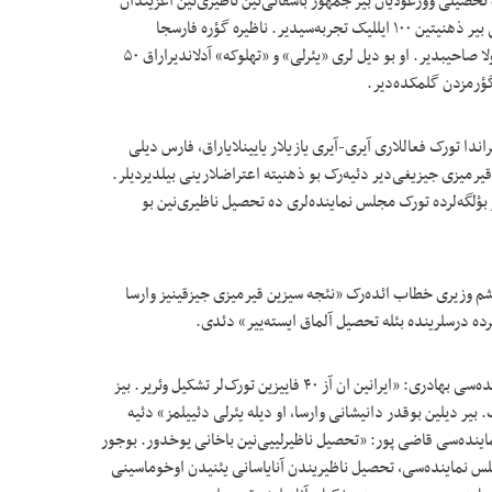
 تحصیلی وورغولایان بیر جمهور باشقانی‌نین ناظیری‌نین آغزیندان
ائشیدیلمه‌سی، فارس اولمایان میللتلره قارشی باسقیچی بیر ذهنیتین ۱۰۰ ایللیک تجربه‌سیدیر. ناظیره گؤره فارسجا
بیرلشدیریجی و دیگر دیللر اوزاقلاشدیریجی و بؤلوجو رولا صاحیبدیر. او بو دیل لری «یئرلی» و «تهلوکه» آدلاندیراراق ۵۰
گؤرمزدن گلمکده‌دیر.
ندا تورک فعاللاری آیری-آیری یازیلار یایینلایاراق، فارس دیلی
رمیزی جیزیغی‌دیر دئیه‌رک بو ذهنیته اعتراضلارینی بیلدیردیلر.
ر بؤلگه‌لرده تورک مجلس نماینده‌لری ده تحصیل ناظیری‌نین بو
م وزیری خطاب ائده‌رک «نئجه سیزین قیرمیزی جیزقینیز وارسا
رده درسلرینده بئله تحصیل آلماق ایسته‌ییر» دئدی.
غربی آذربایجانین مرکزی اورمیه شهری‌نین مجلس نماینده‌سی بهادری: «ایرانین ان آز ۴۰ فاییزین تورک‌لر تشکیل وئریر. بیز
یر دیلین بوقدر دانیشانی وارسا، او دیله یئرلی دئییلمز» دئیه
ینده‌سی قاضی پور: «تحصیل ناظیرلییی‌نین باخانی یوخدور. بوجور
جلس نماینده‌سی، تحصیل ناظیریندن آنایاسانی یئنیدن اوخوماسینی