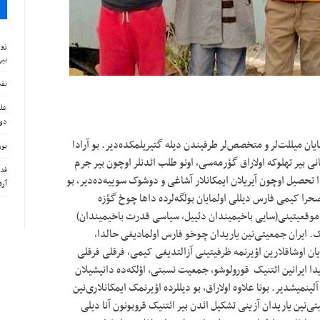
زور
بیر
نقش
علی
دوش
ایان میللت‌لر و متخصص‌لر طرفیندن دیله گتیریلمکده‌دیر. بو آرادا
بور
 بیر تهلوکه اولاراق گؤرمه‌سی، اونو طلب ائدنلر اوچون بیر جرم
فدر
دا تحصیل اوچون آیریلان ایمکانلار آشاغی و دوشوک سوییه‌ده‌دیر، بو
آرق
حرا کیمی فارس دیللی اولمایان بولگه‌لرده داها چوخ گؤزه
لیق موقعیتینی(سایی باخیمیندان دئییل، سیاسی قدرت باخیمیندان)
یک. ایران جمعیتی‌نین یاریدان چوخو فارس اولمادیغی حالدا،
یان اوشاقلارین اؤیرنمه ظرفیتینی آزالتدیغی کیمی، فرقلی فرقلی
یدا ایرانین ائتنیک قورولوشو، جمعیت نسبتی، اؤلکه‌ده دانیشیلان
میشدیر. بونا علاوه اولاراق، بو دیللرده اؤیرنمک ایمکانلاری‌نین
ی‌نین یاریدان آزینی تشکیل ائدن بیر ائتنیک قروبونون آنا دیلی