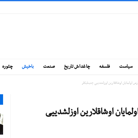
سياست
فلسفه
چاغداش تاريخ
صنعت
باخيش
چئوره
س اولمایان اوشاقلارین اوزلشدییی چتینلیکلر
لمایان اوشاقلارین اوزلشدییی