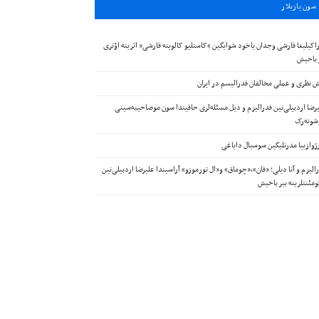
سون يازيلار
اکیلیغا قارشی وجدان یاخود شوایگین “کاستلیو کالوینه قارشی” اثرینه اؤتری
 باخیش
 نظری و عملی مخالفان فدرالیسم در ایران
رضا اردبیلی‌نین فدرالیزم و دیل مسئله‌لری حاقیندا سون موصاحیبه‌سینی
ونه‌رک
ژوازییا مدرنلیگین سوسیال دایاغی
الیزم و آنا دیلی؛ «قان»،«چوماق» و«ال تورموزو» آراسیندا علیرضا اردبیلی‌نین
ومئنتلرینه بیر باخیش