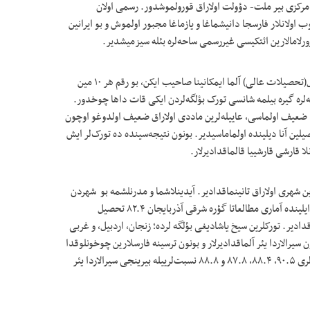
 مرکزی بیر ملت- دؤولت اولاراق قورولموشدور. رسمی اولان
 اولانلار فارسجا دانیشماغا و یازماغا مجبور اولموش و بو ایرانین
رلامالارین ائتکیسی غیررسمی ساحه‌لره بئله سیزمیشدیر.
۲۰۰۱ ایلینده هر ۱۰ مین تورکدن ۶۷-سی یوکسک تحصیل(تحصیلات عالی) آلما ایمکانینا صاحیب ایکن، بو رقم هر ۱۰ مین
یوئرسیته‌لره گیره‌ بیلمه شانسی تورک بؤلگه‌لردن ایکی قات داها چوخدور.
ا ضعیف اولماسی، عاییله‌لرین ماددی اولاراق ضعیف اولدوغو اوچون
ین آنا دیلینده اولماماسیدیر. بونون نتیجه‌سینده ده تورک‌لر ایش
 قارشی قارشییا قالماقدادیرلار.
رین شهری اولاراق تانینماقدادیر. آیدینلاشما و مدرنلشمه بو شهردن
باشالاییب و ایرانین باشقا بؤلگه‌لرینه یاییلمیشدیر. ۲۰۱۲ ایلینده آماری مطالعاتا گؤره شرقی آذربایجان ۸۲.۴ تحصیل
ده ۲۱- جی سیرادا یئر آلماقدادیر. تورکلرین سیخ یاشادیغی بؤلگه لرده؛ زنجان، اردبیل، و غربی
۸۲.۸ و ۷۸.۸ نسبتلرییله ان سون سیرالاردا یئر آلماقدادیرلار و بونون ترسینه فارسلارین چوخونلوقدا
اولدوغو بؤلگه‌لرده تهران، سمنان، اصفهان، و یزد ایالت لری ۹۰.۵، ۸۸.۴، ۸۷.۸ و ۸۸.۸ نسبت‌لریيله بیرینجی سیرالاردا یئر