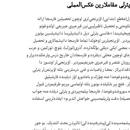
ئرلی مقاملارین عکس‌العملی
(مقطع ابتدایی) اؤیرنجی‌لری اوچون تحصیلین فارسجا ارائه
حکومتی و تحصیل ناظیرلییی‌نین قیرمیزی جیزیغی اولدوغونو
خیشیندا «هانسی یئرلی دیل دانیشیلیرسا دانیشیلسین بوتون
دیر. اؤیرنجیلرین اوخولدا تماما فارسجا دانیشمالاری و تحصیل
ه، بعضی ایکی دیللی بؤلگه‌لرده، آذری(تورک)، بلوچ، تورکمن، و عرب
 قورماق اوچون محلی دیللرده و فارسجادان خاریج درس وئرمکده‌دیرلر و
رویان عنصر و قیرمیزی جیزیغیمیزدیر. اؤیرنجی‌لر اونسوز دا
ماقدادیرلار. بعضا ریاضیات و فنی درسلرینی بئله اؤیرتمن‌لر یئرلی
سوروشدوغومدا منه چؤرک و بامادورو اؤز دیلینده قارشیلیق
یرلر. هئچ بیر شکیلده بونون بئله اولماسی بیزیم طرفیمزدن قبول
- جو کلاس اؤیرنجیسینه سوروشدوغومدا، فارسجا بیلمه‌ییردی و یئرلی دیلده منه جواب
تحصیله) دقت وئریلمه‌سینی خواهش ائدیرم» ایفاده‌لرینی استفاده
گلیشمه‌سینده‌کی(پیشرفتینده‌کی) تاثیردن بحث ائتدیک. بو جور