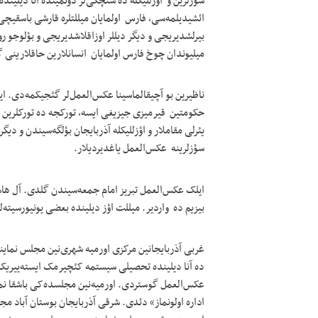
سؤزلرین و اؤزللیکله ده سئچکی‌لر دؤنمینده آنا دیلینده
میلیوندان چوخ فارس اولمایان انسانلارین حاقلارینی 
ناظیرین بو آچیقالماسینا عکس‌العمل‌لر گئجیکمه‌دی. ایرا
حکومتین قیرمیزی جیزیغی ایسه، تورکجه ده تورکلرین قی
یئرلی مقاملار و اؤزللیکله آذربایجان بؤلگه‌سیندن و دیگ
سؤزلرینه عکس‌العمل یاغدیردیلار.
ایلک عکس‌العمل تبریز امام جمعه‌سیندن گلدی. آل هاش
بیزیم ده واردیر. میللت اؤز دیلینده بعضی یونیورسیته‌ل
ده آنا دیلینده تحصیلی سیستمه کئچیرمک ایسته‌ییریک. ب
عکس‌العمل گوستردی. اورمیه‌نین مجلسده‌کی باشقا نما
اداره اولونماز» دئدی. شرقی آذربایجان بوستان آباد م