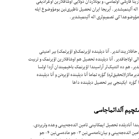
ینا قارشی اولماسی، و بونلاردان دولایی اوشاقلارین اوغرادیغی
 اله آلینمیشدیر. آیریجا ایران تحصیل ناظیری‌نین بومؤوضوع ایله
 مؤوضوعداکی تصمیم‌لری اله آلینمیشدیر.
 حاقلارینداندیر. آنا دیلینده اؤیرنمک(و اؤیرتمک) بیر امنیتی
الی اولاجاقدیر. آنا دیلینده تحصیل هم اوشاقلارین اؤیرنمک و تربیت
ر، هم ده ائتنیک‌لر آراسیندا اؤیرنمک باخیمیندان آزدا اولسا
الارا(تحقیق‌لره) گؤره تماما آنا دیلینده اؤیره‌نن و آنا دیلینده
لارا گؤره ایکینجی بیر تحصیل دیلینده داها
سئچیم آلداتماجاسی
ری اساسیندا آنادیلده تحصیل ایمکانینی تامین ائده‌جه‌یینی وعده وئریردی.
حتی سئچکی بیان‌نامه‌سینده آزینلیق‌لارین حاقلارینی تامین ائده‌جه‌یینی و بیان‌نامه‌سی‌نین ۳- جو ماده‌سی‌نین ۴- جو