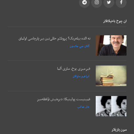
Telegram
Instagram
Twitter
Facebook
ان چوخ باخيلانلار
نه ائده بیله‌ریک؟ پروبلئم حللی‌نین بیر پارچاسی اولماق
آللان جی جانسون
قیرمیزی یوخ، ساری آلما
ابراهیم ساوالان
فمینیست پولیتیکا: دیره‌نیش نؤقطه‌میز
بئل هوکس
سون يازيلار