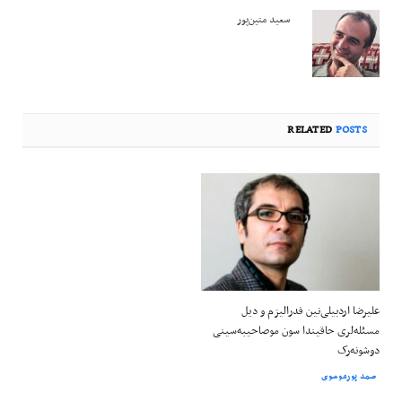
سعید متین‌پور
RELATED
POSTS
علیرضا اردبیلی‌نین فدرالیزم و دیل
مسئله‌لری حاقیندا سون موصاحیبه‌سینی
دوشونه‌رک
صمد پورموسوی