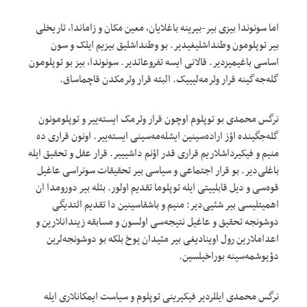
اما سونوندا بیزی بیر-بیرینه باغلایان، معین مکان و زاماندا، تاریخلی
بیر توپلومون وطنداشلیغیدیر. بو وطنداشلیق بیزیم ایلک و سون
اساسی باغیمیزدیر. قالانی ایسه تفروعاتدیر. سونوندا، بیز بو توپلومون
گله‌جه‌گینه قرار وئرمه‌لیییک. البته قرار وئرمکدن قاچماساق.
نرگس محمدی بو توپلوم اوچون قرار وئرمک ایسته‌ییر و توپلومونون
گله‌جگینده اؤز اراده‌سینین ایشله‌مه‌سینی ایسته‌ییر. اونون قراری ده
منیم و فیکیرداشلاریم قراری قدر اؤنم داشیییر. قرار عقل و تحقیق ایله
باغلی‌دیر. بو قرار اجتماعی و سیاسی بیر تحقیقات سونراسی عاغیل
قوه‌سی و دیل قابلییتی ایله توپلوما تقدیم اولور. بئله بیر دورومدا ان
اهمیتلیسی بیر شئیی‌دیر: منیم و باشقاسینین دا تقدیم ائتدیگی
دوشونجه تحقیق و عاغیل نتیجه‌سی اولسون و مسابقه زیندانلارین و
اعداملارین رول اوینادیغی بیر مئیدان یوخ بلکه بو دوشونجه‌لرین
دؤیوشمه‌سینه بوراخیلسین.
نرگس محمدی ایللردیر فیکیرینی توپلوم و سیاست ایمکانلاری ایله