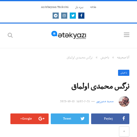
علاقه
بيزه ياز
Azərbaycan Türkcəsi
Telegram
Instagram
Twitter
Facebook
»
»
آنا صحيفه
باخيش
نرگس محمدی اولماق
باخيش
نرگس محمدی اولماق
سعید متین‌پور
21-7-1402 13-10-2023
Google+
Tweet
Paylaş
+