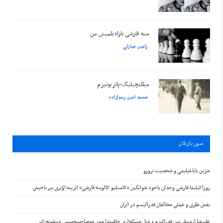
منه قارشی یارادیلمیش من
رامین جبارلی
میللتچیلیک-پاتریوتیزم
محمد امین رسولزاده
سون يازيلار
شرّین بایاغیلیغی و شخصیت ترورو
زوراکیلیغا قارشی وجدان یاخود شوایگین “کاستلیو کالوینه قارشی” اثرینه اؤتری بیر باخیش
نقش نظری و عملی مخالفان فدرالیسم در ایران
علیرضا اردبیلی‌نین فدرالیزم و دیل مسئله‌لری حاقیندا سون موصاحیبه‌سینی دوشونه‌رک