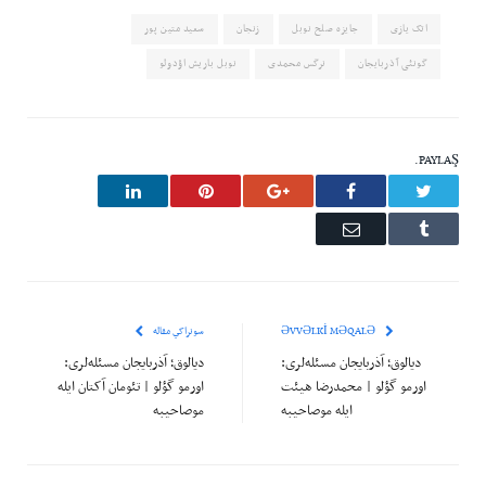
اتک یازی
جایزه صلح نوبل
زنجان
سعید متین پور
گونئی آذربایجان
نرگس محمدی
نوبل باریش اؤدولو
PAYLAŞ.
LinkedIn
Pinterest
Google+
Facebook
Twitter
Email
Tumblr
ƏVVƏLKI MƏQALƏ
سونراکي مقاله
دیالوق؛ آذربایجان مسئله‌لری:
دیالوق؛ آذربایجان مسئله‌لری:
اورمو گؤلو | محمدرضا هیئت
اورمو گؤلو | تئومان آکتان ایله
ایله موصاحیبه
موصاحیبه