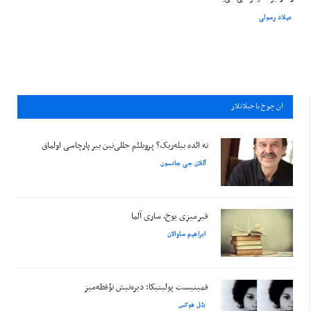
میلاد رسولی
ان چوخ باخيلانلار
نه ائده بیله‌ریک؟ پروبلئم حللی‌نین بیر پارچاسی اولماق
آللان جی جانسون
قیرمیزی یوخ، ساری آلما
ابراهیم ساوالان
فمینیست پولیتیکا: دیره‌نیش نؤقطه‌میز
بئل هوکس