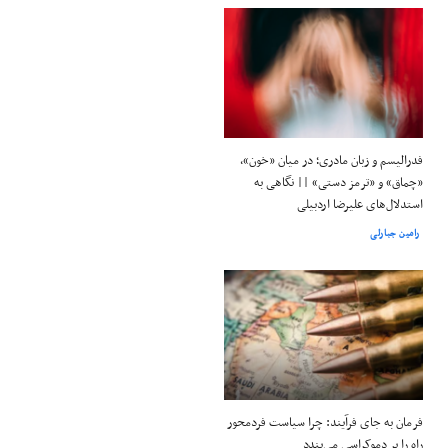
فدرالیسم و زبان مادری؛ در میان «خون»،
«چماق» و «ترمز دستی» || نگاهی به
استدلال‌های علیرضا اردبیلی
رامین جبارلی
فرمان به جای فرآیند: چرا سیاست فردمحور
راه را بر دموکراسی می‌بندد