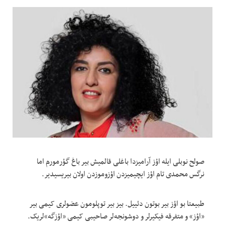
صولح نوبلی ایله اؤز آرامیزدا باغلی قالمیش بیر باغ گؤرمورم اما
نرگس محمدی تام اؤز ایچیمیزدن اؤزوموزدن اولان بیریسیدیر.
طبیعتا بو اؤز بیر بوتون دئییل. بیز بیر توپلومون عضولری کیمی بیر
«اؤز» و متفرقه فیکیرلر و دوشونجه‌لر صاحیبی کیمی «اؤزگه‌»لریک.