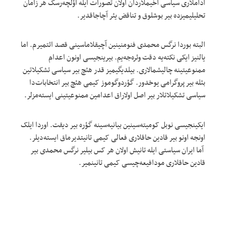
آداملاری سیاسی آخیملاردان اولان تصورات ایله اؤلچه‌رسک هر زامان
تحلیلیمیزده بیر بوشلوق و تناقض یئر آچاجاقدیر.
البته بوردا نرگس محمدی فنومنینین آچیقلاماسینی قصد ائتمیر‌م. اما
یالنیز ایکی نکته‌یه دقت وئره‌جه‌یم. بیرینجیسی اونون اعدام
ممنوعیتینه چالیشمالاری. بیلدیگیمیز قدر هئچ بیر سیاسی تشکیلاتین
بئله بیر پروگرامی یوخدور. گؤردوگوموز ‌کیمی هئچ بیر انتخابات‌دا
سیاسی تشکیلاتلار بیر اصل اولاراق اعدامین ممنوعیتینی ایسته‌مزلر.
ایکینجیسی نوبل کومیته‌سینین بیانیه‌سینه گؤره بیر دیقت. اوردا ایلک
اونجه اونو بیر قادین حاقلاری فعالی کیمی تانیتدیرماق ایسته‌دیلر.
آما ایران سیاستی ایله تانیش اولان هر کس بیلیر نرگس محمدی بیر
قادین حاقلاری مودافیعه‌چیسی کیمی تانینمیر.