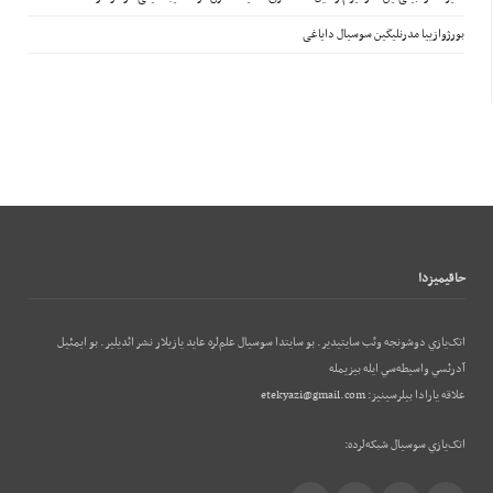
بورژوازییا مدرنلیگین سوسیال دایاغی
حاقيميزدا
اتک‌يازي دوشونجه وئب‌ سايتيدير. بو سايتدا سوسيال علم‌لره عايد يازيلار نشر ائديلير. بو ایمئيل
آدرئسي واسيطه‌سي ايله بيزيمله
علاقه يارادا بيلرسينيز:
etekyazi@gmail.com
اتک‌يازي سوسيال شبکه‌لرده: