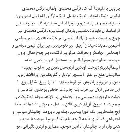
یازینین باشلیغینا گله‌ک: نرگس محمدی اولماق. نرگس محمدی
اولماق دئمک استثنا ائتمک دئییل. ایلک، نرگس ایله نوبل اؤدولونون
نسبتینه باخماق ایسته‌دیم و سونرا اساس مساله‌یه گلیب و او نسبتین
او اساسدان قایناقلانماسینی یازماق ایسته‌ییرم. نرگس محمدی بیر
چوخ بیزیم وضعیتیمیز اولانلار کیمی بیر حرکت عضوی یا بیر سیاسی
آخیمین نماینده‌سیندن آرتیق، بیر فنومن‌دیر. بیر ایران کیمی سیاسی و
اجتماعی ابهاملار و بحرانلار دولو بیر اولکه‌ده بیر چوخ فعال اوزون
سوره بیر مبارزه‌دن سونرا یالنیز بیر مستقیل فنومن کیمی دقته
آلینمالیدیرلار؛ یوخسا اونلاری اؤنجه‌دن معین بیر اسلوب ایچینه
سالارساق هئچ بیر شئی الیمیزی توتماز و گئرچکلردن اوزاقلاشاریق.
ندن بو دوروم یارانمیش. توپلوما باخاق: ۱۰۰ ایل یوخ ۵۰ ایل یوخ ۱۰
ایل قدمتی اولان بیر حزب بئله چالیشما حاققی یوخدور. قدمتلی و
دولت خاریجینده سیاسی و یا اجتماعی بیر قزئته، مجله، تشکیلات و
جمعیت بئله یوخ. آزراق دیری قالان مستقل جمعیتلر ده عملده بعضا
ایچ جلسه‌لرینی بئله قورا بیلمیرلر. بئله بیر دورومدا چالیشان سیاسی و
اجتماعی فعاللاری نئجه اؤلچه ‌بیله‌ریک؟ بیزیم الیمیزده یالنیز بیر
شئی وار، او دا چالیشان آدامین موجود عمللری و اونون تاثیراتی. بو