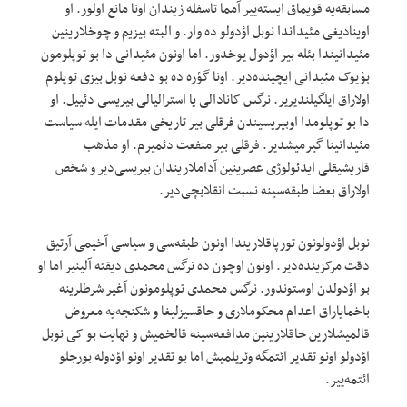
مسابقه‌یه قویماق ایسته‌ییر آمما تاسفله زیندان اونا مانع اولور. او
اوینادیغی مئیداندا نوبل اؤدولو ده وار. و البته بیزیم و چوخلارینین
مئیدانیندا بئله بیر اؤدول یوخدور. اما اونون مئیدانی دا بو توپلومون
بؤیوک مئیدانی ایچینده‌دیر. اونا گؤره ده بو دفعه نوبل بیزی توپلوم
اولاراق ایلگیلندیریر. نرگس کانادالی یا استرالیالی بیریسی دئییل. او
دا بو توپلومدا اوبیریسیندن فرقلی بیر تاریخی مقدمات ایله سیاست
مئیدانینا گیرمیشدیر. فرقلی بیر منفعت دئمیرم. او مذهب
قاریشیقلی ایدئولوژی عصرینین آداملاریندان بیریسی‌دیر و شخص
اولاراق بعضا طبقه‌سینه نسبت انقلابچی‌دیر.
نوبل اؤدولونون تورپاقلاریندا اونون طبقه‌سی و سیاسی آخیمی آرتیق
دقت مرکزینده‌‌دیر. اونون اوچون ده نرگس محمدی دیقته آلینیر اما او
بو اؤدولدن اوستوندور. نرگس محمدی توپلومونون آغیر شرطلرینه
باخمایاراق اعدام محکوملاری و حاقسیزلیغا و شکنجه‌یه معروض
قالمیشلارین حاقلارینین مدافعه‌سینه قالخمیش و نهایت بو کی نوبل
اؤدولو اونو تقدیر ائتمگه وئریلمیش اما بو تقدیر اونو اؤدوله بورجلو
ائتمه‌ییر.