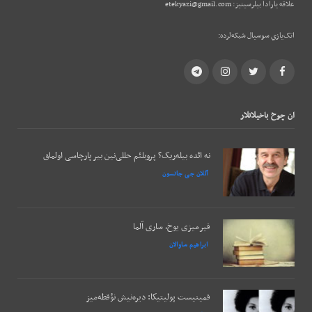
علاقه يارادا بيلرسينيز:
etekyazi@gmail.com
اتک‌يازي سوسيال شبکه‌لرده:
Telegram
Instagram
Twitter
Facebook
ان چوخ باخيلانلار
نه ائده بیله‌ریک؟ پروبلئم حللی‌نین بیر پارچاسی اولماق
آللان جی جانسون
قیرمیزی یوخ، ساری آلما
ابراهیم ساوالان
فمینیست پولیتیکا: دیره‌نیش نؤقطه‌میز