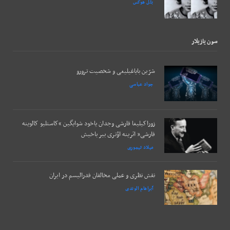
بئل هوکس
سون يازيلار
شرّین بایاغیلیغی و شخصیت ترورو
جواد عباسی
زوراکیلیغا قارشی وجدان یاخود شوایگین “کاستلیو کالوینه
قارشی” اثرینه اؤتری بیر باخیش
میلاد تیموری
نقش نظری و عملی مخالفان فدرالیسم در ایران
آبراهام الوندی