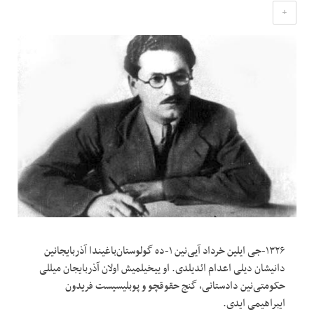
+
۱۳۲۶-جی ایلین خرداد آیی‌نین ۱-ده گولوستان‌باغیندا آذربایجانین
دانیشان دیلی اعدام ائدیلدی. او ییخیلمیش اولان آذربایجان میللی
حکومتی‌نین دادستانی، گنج حقوقچو و پوبلیسیست فریدون
ایبراهیمی ایدی.