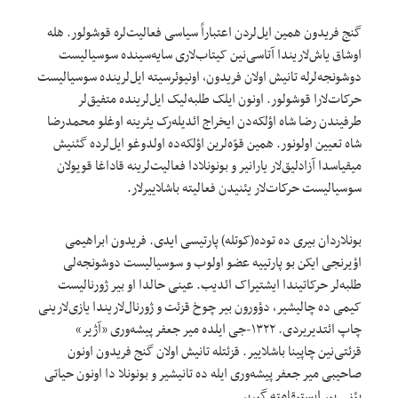
گنج فریدون همین ایل‌لردن اعتباراً سیاسی فعالیت‌لره قوشولور. هله
اوشاق یاش‌لاریندا آتاسی‌نین کیتاب‌لاری سایه‌سینده سوسیالیست
دوشونجه‌لرله تانیش اولان فریدون، اونیوئرسیته ایل‌لرینده سوسیالیست
حرکات‌لارا قوشولور. اونون ایلک طلبه‌لیک ایل‌لرینده متفیق‌لر
طرفیندن رضا شاه اؤلکه‌دن ایخراج ائدیله‌رک یئرینه اوغلو محمدرضا
شاه تعیین اولونور. همین قوّه‌لرین اؤلکه‌ده اولدوغو ایل‌لرده گئنیش
میقیاسدا آزادلیق‌لار یارانیر و بونونلادا فعالیت‌لرینه قاداغا قویولان
سوسیالیست حرکات‌لار یئنیدن فعالیته باشلاییرلار.
بونلاردان بیری ده توده(کوتله) پارتیسی ایدی. فریدون ابراهیمی
اؤیرنجی ایکن بو پارتییه عضو اولوب و سوسیالیست دوشونجه‌لی
طلبه‌لر حرکاتیندا ایشتیراک ائدیب. عینی حالدا او بیر ژورنالیست
کیمی ده چالیشیر، دؤورون بیر چوخ قزئت و ژورنال‌لاریندا یازی‌لارینی
چاپ ائتدیریردی. ۱۳۲۲-جی ایلده میر جعفر پیشه‌وری «آژیر»
قزئتی‌نین چاپینا باشلاییر. قزئتله تانیش اولان گنج فریدون اونون
صاحیبی میر جعفر پیشه‌وری ایله ده تانیشیر و بونونلا دا اونون حیاتی
یئنی بیر ایستیقامته گیریر.