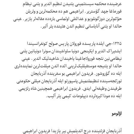
عرضینده محکمه سیستئمینی یئنیدن تنظیم ائدیر و یئنی نیظام
قورماغا جهد گؤستریر. ابراهیمی هم ده محکمه‌لرین و وئریلن
حؤکم‌لرین دوزگونلویو و عدالتلی اولماسی باره‌ده مقاله‌لر یازیر. عینی
حالدا او یئنی آنایاسانی تنظیم ائد‌ن هئیتده یئر آلیر.
۱۳۲۵-جی ایلده پاریسده قورولان پاریس صولح کونفرانسیندا
ایشتیراک ائدیر و ایکینجی دونیا ساواشیندان سونرا دونیانین یئنی
نیظامی‌نین نئجه قورولاجاغینا یاخیندان شاهیدلیک ائدیر. عینی
حالدا او یئنیجه موستقیللیک‌لرینی الده ائد‌ن میللت‌لرین نماینده‌لری
ایله ده گؤروشور. فریدون ابراهیمی بو سفرینده آذربایجان
تورکجه‌سینده تنظیملنمیش پاسپورتو ایله آذربایجان میللی حکومتی
طرفیندن وظیفه‌لی ایدی. فریدون ابراهیمی همچینین شاه رئژیمی
ایله ده موذاکیره‌لرده دیپلومات کیمی یئر آلیب.
اؤلومو
آذربایجان قزئتینده درج ائدیلمیش بیر یازیدا فریدون ابراهیمی