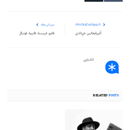
ƏVVƏLKI MƏQALƏ
سونراکي مقاله
آذربایجانین خردادی
فادو، فییستا، فاتیما، فوتبال
اتک‌یازی
RELATED
POSTS