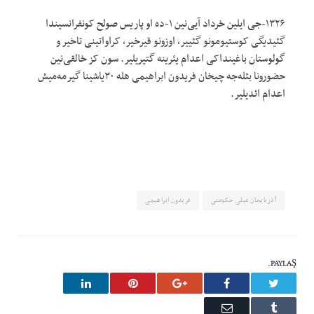
۱۳۲۶-جی ایلین خرداد آیی‌نین ۱-ده او پاریس صولح کونفرانسیندا
گئیدیگی کوستیومونو گئییر، اوزونو قیرخیر، کراواتینی تاخیر و
گولوستان باغینداکی اعدام یئرینه گتیریلیر. سون کز خالقی‌نین
حضورونا بئله‌جه چیخان فریدون ابراهیمی هله ۳۰یاشینا گیرمه‌میش
اعدام ائدیلیر.
آذربایجان میلی حکومتی
فریدون ابراهیمی
PAYLAŞ.
LinkedIn
Pinterest
Google+
Facebook
Twitter
Email
Tumblr