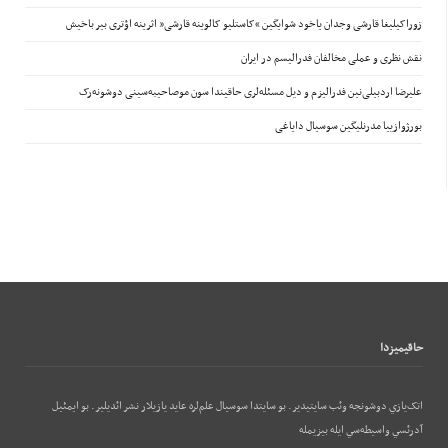
زوراکیلیغا قارشی وجدان یاخود شوایگین “کاستلیو کالوینه قارشی” اثرینه اؤتری بیر باخیش
نقش نظری و عملی مخالفان فدرالیسم در ایران
علیرضا اردبیلی‌نین فدرالیزم و دیل مسئله‌لری حاقیندا سون موصاحیبه‌سینی دوشونه‌رک
بورژوازییا مدرنلیگین سوسیال دایاغی
حاقيميزدا
اتک‌يازي دوشونجه وئب‌ سايتيدير. بو سايتدا سوسيال علم‌لره عايد يازيلار نشر ائديلير. بو ایمئيل
آدرئسي واسيطه‌سي ايله بيزيمله