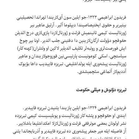
فریدون ابراهیمی ۱۳۲۳-جو ایلین سون آی‌لاریندا تهراندا تحصیلینی
بیتیریر و حقوق ایختیصاصیندا دیپلوما آلیر. آرتیق ماهیر بیر
ژورنالیست کیمی تانینمیش قزئت و ژورنال‌لاردا یازی‌لاری درج ائدیلن
حقوقچو دؤولت ارگان‌‌لارینین دا دقتینی جلب ائدیر. اونا بیر چوخ
ایش فورصت‌لری و روتبه‌لر تکلیف ائدیلیر لاکین او وئتئران(کهنه‌کار)
سیاستچی، اسکی کومونیست پارتیسی‌نین قوروجولاریندان و ماهیر
ژورنالیست پیشه‌وری ایله یولداشلیغی، تبریزه قاییدیب داها بؤیوک
آددیم‌لار آتماغی سئچمیشدی.
تبریزه دؤنوش و میللی حکومت
فریدون ابراهیمی ۱۳۲۴-جو ایلین یازیندا یئنیدن تبریزه قاییدیر.
ایندی او حقوقچو و پئشه‌کار ژورنالیست و پوبلیسیست کیمی تبریزده
نشر اولونان بعضی موترققی قزئت و ژورنال‌لارلا امکداشلیغا باشلاییر.
آز فاصیله ایله میر جعفر پیشه‌وری ده تبریزه قاییدیر و آذربایجاندا یئنی