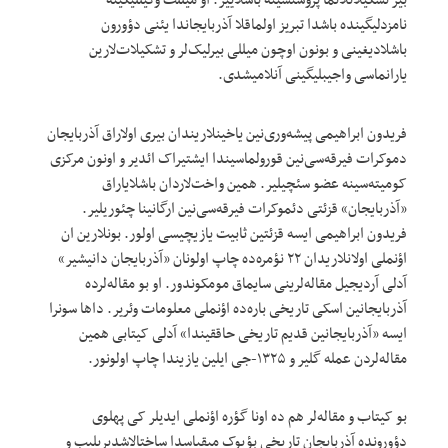
بیر تشکیلاتلانما پروسئسینه باشلاییر. او میللت وکیللیگینه
نامزدلیگینده باشدا تبریز اولماقلا آذربایجاندا یئنی دؤورون
باشلادیغینی و بونون اوچون میللی بیرلیک‌لر و تشکیلات‌لارین
یارانماسی واجیبلیگینی آنلامیشدی.
فریدون ابراهیمی پیشه‌وری‌نین یاخینلاریندان بیری اولاراق آذربایجان
دموکرات فیرقه‌سی‌نین قورولماسیندا ایشتیراک ائدیر و اونون مرکزی
کومیته‌سینه عضو سئچیلیر. همین واخت‌لاردان باشلایاراق
«آذربایجان» قزئتی دئموکرات فیرقه‌سی‌نین ارگانینا چئوریلیر.
فریدون ابراهیمی ایسه قزئتین ثابیت یازیچیسی اولور. بونلارین ان
اؤنملی اولانلاریدان ۲۲ نؤمره‌ده چاپ اولونان «آذربایجان دانیشیر»
آدلی آردیجیل مقاله‌لرینی سایماق مومکوندور. او بو مقاله‌لرده
آذربایجانین اسکی تاریخی باره‌ده اؤنملی معلومات وئریر. داها سونرا
ایسه «آذربایجانین قدیم تاریخی حاققیندا» آدلی کیتابی همین
مقاله‌لردن عمله گلیر و ۱۳۲۵-جی ایلین یازیندا چاپ اولونور.
بو کیتاب و مقاله‌لر هم ده اونا گؤره اؤنملی ایدیلر کی پهلوی
دؤورونده آذربایجان تاریخی بؤیوک میقیاسدا ساختالاشدیریلیب و