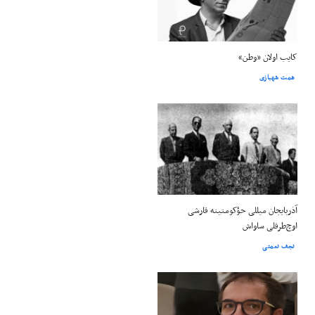
کایب اولان «وطن»
همت شهبازی
آذربایجان میللی حؤکومتینه قارشی
اوچ‌طرفلی ساواش
نجف نعمتی