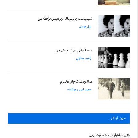
فمینیست پولیتیکا: دیره‌نیش نؤقطه‌میز
بئل هوکس
منه قارشی یارادیلمیش من
رامین جبارلی
میللتچیلیک-پاتریوتیزم
محمد امین رسولزاده
سون يازيلار
شرّین بایاغیلیغی و شخصیت ترورو