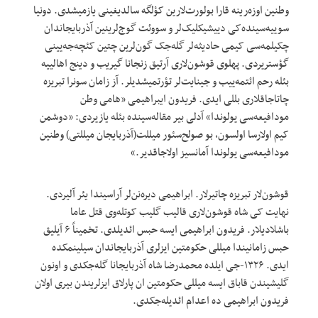
وطنین اوزه‌رینه قارا بولورت‌لارین کؤلگه سالدیغینی یازمیشدی. دونیا
سوییه‌سینده‌کی دییشیکلیک‌لر و سووئت گوج‌لرینین آذربایجاندان
چکیلمه‌سی کیمی حادیثه‌لر گله‌جک گون‌لرین چتین کئچه‌جه‌یینی
گؤستریردی. پهلوی قوشون‌لاری آرتیق زنجانا گیریب و دینج اهالییه
بئله رحم ائتمه‌ییب و جینایت‌لر تؤرتمیشدیلر. آز زامان سونرا تبریزه
چاتاجاقلاری بللی ایدی. فریدون ایبراهیمی «هامی وطن
مودافیعه‌سی یولوندا» آدلی بیر مقاله‌سینده بئله یازیردی: «دوشمن
کیم اولارسا اولسون، بو صولح‌سئور میللت(آذربایجان میللتی) وطنین
مودافیعه‌سی یولوندا آمانسیز اولاجاقدیر.»
قوشون‌لار تبریزه چاتیرلار. ابراهیمی دیره‌نن‌لر آراسیندا یئر آلیردی.
نهایت کی شاه قوشون‌لاری قالیب گلیب کوتله‌وی قتل عاما
باشلادیلار. فریدون ابراهیمی ایسه حبس ائدیلدی. تخمیناً ۶ آیلیق
حبس زامانیندا میللی حکومتین ایزلری آذربایجاندان سیلینمکده
ایدی. ۱۳۲۶-جی ایلده محمدرضا شاه آذربایجانا گله‌جکدی و اونون
گلیشیندن قاباق ایسه میللی حکومتین ان پارلاق ایزلریندن بیری اولان
فریدون ابراهیمی ده اعدام ائدیله‌جکدی.