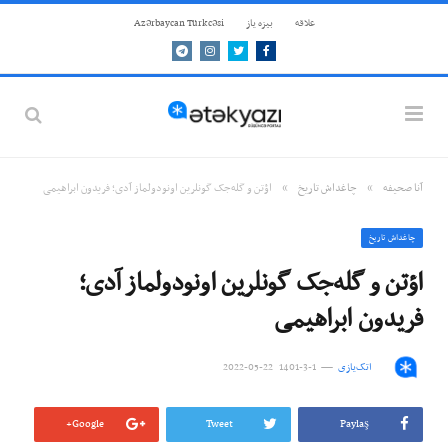
علاقه
بيزه ياز
Azərbaycan Türkcəsi
Telegram
Instagram
Twitter
Facebook
»
»
آنا صحيفه
چاغداش تاريخ
اؤتن و گله‌جک گونلرین اونودولماز آدی؛ فریدون ابراهیمی
چاغداش تاريخ
اؤتن و گله‌جک گونلرین اونودولماز آدی؛
فریدون ابراهیمی
اتک‌یازی
1-3-1401 22-05-2022
Google+
Tweet
Paylaş