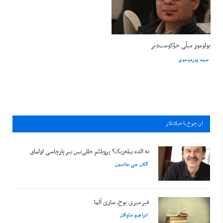
یولوموز میلّی حؤکومت‌دیر
صمد پورموسوی
ان چوخ باخيلانلار
نه ائده بیله‌ریک؟ پروبلئم حللی‌نین بیر پارچاسی اولماق
آللان جی جانسون
قیرمیزی یوخ، ساری آلما
ابراهیم ساوالان