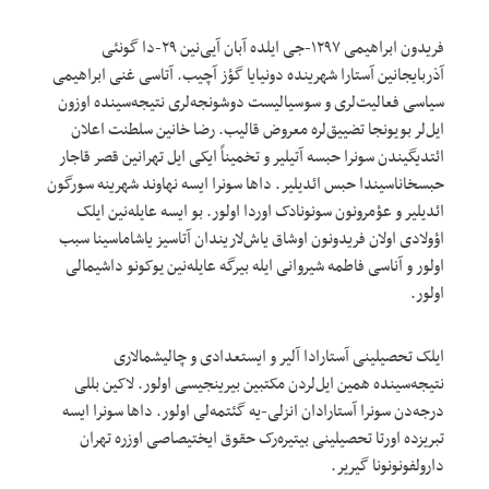
فریدون ابراهیمی ۱۲۹۷-جی ایلده آبان آیی‌نین ۲۹-دا گونئی
آذربایجانین آستارا شهرینده دونیایا گؤز آچیب. آتاسی غنی ابراهیمی
سیاسی فعالیت‌لری و سوسیالیست دوشونجه‌لری نتیجه‌سینده اوزون
ایل‌لر بویونجا تضییق‌لره معروض قالیب. رضا خانین سلطنت اعلان
ائتدیگیندن سونرا حبسه آتیلیر و تخمیناً ایکی ایل تهرانین قصر قاجار
حبسخاناسیندا حبس ائدیلیر. داها سونرا ایسه نهاوند شهرینه سورگون
ائدیلیر و عؤمرونون سونونادک اوردا اولور. بو ایسه عایله‌نین ایلک
اؤولادی اولان فریدونون اوشاق یاش‌لاریندان آتاسیز یاشاماسینا سبب
اولور و آناسی فاطمه شیروانی ایله بیرگه عایله‌نین یوکونو داشیمالی
اولور.
ایلک تحصیلینی آستارادا آلیر و ایستعدادی و چالیشمالاری
نتیجه‌سینده همین ایل‌لردن مکتبین بیرینجیسی اولور. لاکین بللی
درجه‌دن سونرا آستارادان انزلی-یه گئتمه‌لی اولور. داها سونرا ایسه
تبریزده اورتا تحصیلینی بیتیره‌رک حقوق ایختیصاصی اوزره تهران
دارولفونونونا گیریر.