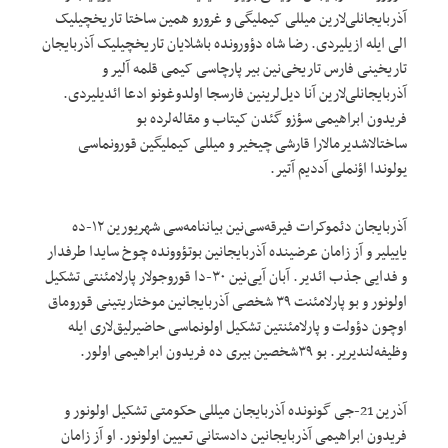
آذربایجانلی‌لارین میللی کیملیگی و غرورو همین ساختا تاریخچیلیک
الی ایله ازیلیردی. رضا شاه دؤورونده باشلایان تاریخچیلیک آذربایجان
تاریخینی فارس تاریخی‌نین بیر پارچاسی کیمی قلمه آلیر و
آذربایجانلی‌لارین آنا دیل‌لرینین فارسجا اولدوغونو ادعا ائدیلیردی.
فریدون ابراهیمی سؤزو گئدن کیتاب و مقاله‌لرده بو
ساختالاشدیرمالارا قارشی چیخیر و میللی کیملیگین قورونماسی
یولوندا اؤنملی آددیم آتیر.
آذربایجان دئموکرات فیرقه‌سی‌نین بیاننامه‌سی شهریورین ۱۲-ده
یاییلیر و آز زامان عرضینده آذربایجانین بوتؤوونده چوخ سایدا طرفدار
و فدایی جذب ائدیر. آبان آیی‌نین ۳۰-دا قوروجولار پارلامئنتی تشکیل
اولونور و بو پارلامئنت ۳۹ شخصی آذربایجانین موختاریتینی قوروماق
اوچون دؤولت و پارلامئنتین تشکیل اولونماسی حاضیرلیق‌لاری ایله
وظیفه‌لندیریر. بو ۳۹شخصین بیری ده فریدون ابراهیمی اولور.
آذرین 21-جی گونونده آذربایجان میللی حکومتی تشکیل اولونور و
فریدون ابراهیمی آذربایجانین دادستانی تعیین اولونور. او آز زامان