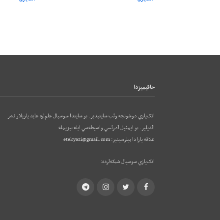
حاقيميزدا
اتک‌يازي دوشونجه وئب‌ سايتيدير. بو سايتدا سوسيال علم‌لره عايد يازيلار نشر
ائديلير. بو ایمئيل آدرئسي واسيطه‌سي ايله بيزيمله
علاقه يارادا بيلرسينيز:
etekyazi@gmail.com
اتک‌يازي سوسيال شبکه‌لرده:
Telegram
Instagram
Twitter
Facebook