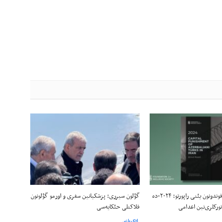
اینکلوزیو توپلوم فوندونون یئنی راپورتو: ۲۰۲۴-ده
گؤلون سیرری: پزشکیانین سفری و اورمو گؤلونون
 تورکلری‌نین اعدامی
فلاکتلی حئکایه‌سی
اتک‌یازی