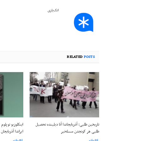
اتک‌یازی
RELATED
POSTS
تاریخین طلبی: آذربایجاندا آنا دیلینده تحصیل
طلبی هر کونجدن سسله‌نیر
ایراندا آذربایجان
اتک‌یازی
اتک‌یازی