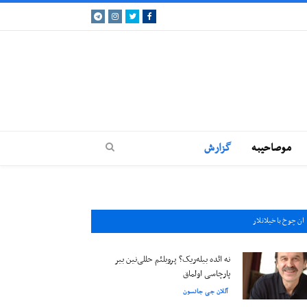
Telegram
Instagram
Twitter
Facebook
موصاحيبه
گزارش
ان چوخ باخيلانلار
نه ائده بیله‌ریک؟ پروبلئم حللی‌نین بیر
پارچاسی اولماق
آللان جی جانسون