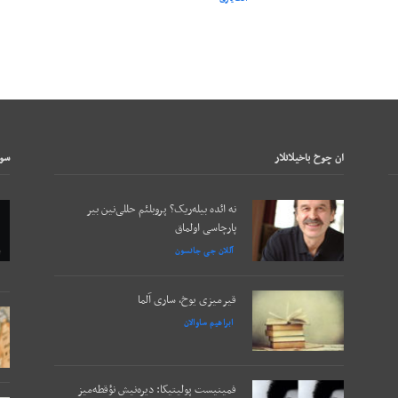
ان چوخ باخيلانلار
سون
نه ائده بیله‌ریک؟ پروبلئم حللی‌نین بیر
پارچاسی اولماق
آللان جی جانسون
قیرمیزی یوخ، ساری آلما
ابراهیم ساوالان
فمینیست پولیتیکا: دیره‌نیش نؤقطه‌میز