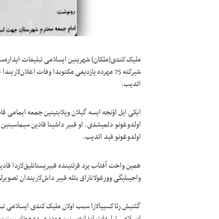
ملیک‌کندی(ملکان) شهرینین ایسلامی تبلیغات ایداره‌سی
شیرکته 25 مهرده یازدیغی مکتوبدا وفات اعلان‌لار
ائدیب.
ایکی ایل اؤنجه ایسه گیلان ویلایتینین جمعه ایمامی قا
اولدوغونو دئمیشدی. او قبیر داشینا قادین سیماسینین ح
اولدوغونو قید ائدیب.
همین واخت آفتاب یزد قزئتینده قبیریستانلیق‌لاردا قاد
واجیبلیگی وورغولاناراق بئله قبیر داش‌لاریندان تصویرل
گئنیش رئاکسییالارا سبب اولان ملیک‌کندی ایسلامی تبلی
ایسلامی تبلیغات ایداره‌سینین مودیری ده موناسیبت بیل