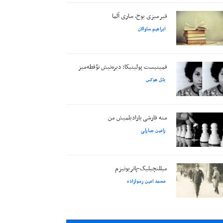
قیرمیزی یوخ، ساری آلما
ابراهیم ساوالان
فمینیست پولیتیکا: دیره‌نیش نؤقطه‌میز
بئل هوکس
منه قارشی یارادیلمیش من
رامین جبارلی
میللتچیلیک-پاتریوتیزم
محمد امین رسولزاده