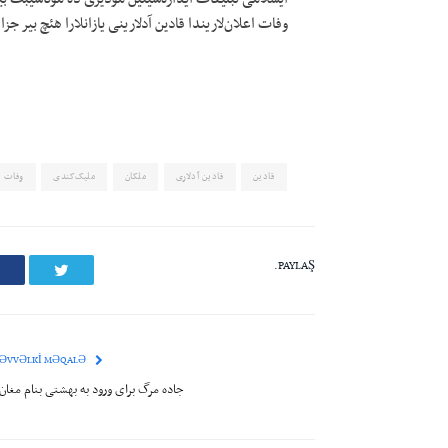
وفات اعلان‌لاریندا قادین آدلارینی یازانلارا هئچ بیر جزا 
قادین
قادین آدلاری
ملکان
ملیک‌کندی
وفات
PAYLAŞ.
Twitter
ƏVVƏLKI MƏQALƏ
جاده مرگ برای ورود به بهشتی بنام مغان