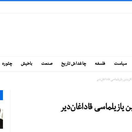
سياست
فلسفه
چاغداش تاريخ
صنعت
باخيش
چئوره
لارینین یازیلماسی قاداغان‌دیر
ین یازیلماسی قاداغان‌دیر