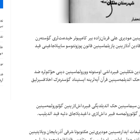
زور
بیر
نقش
نین مودیری علی قربان‌زاده بیر کامپیوتر خیدمت‌لری گؤسته‌رن
یندا قادین آدلارینین یازیلماسینین قانون پوزونتوسو ساییلاجاغینی قید
علی
دوش
بور
دین شکلینین قبیرداشی اوستونه وورولماسینین دینی حؤکم‌لره ضد
فدر
ک ائدیلمه‌سینین قرآن آیه‌لرینه ایستیناد گؤستره‌رک اخلاقسیزلیق
آرق
ین سیماسینین حک ائدیلدیگی قبیرداش‌لارینین گؤتورولمه‌سینین
ر گؤتورولمه‌سه قبیر داش‌لاری داغیدیلاجاق دئیه قید ائدیلیب.
غات ایداره‌سینین مودیری‌نین مکتوبونا شرقی آذربایجان ویلایتینین
دیرمه‌لی اولوب. او دئییب کی بئله بیر قاداغا مؤوجود دئییل و