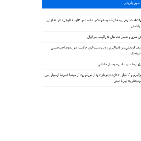
سون يازيلار
اکیلیغا قارشی وجدان یاخود شوایگین “کاستلیو کالوینه قارشی” اثرینه اؤتری
 باخیش
 نظری و عملی مخالفان فدرالیسم در ایران
رضا اردبیلی‌نین فدرالیزم و دیل مسئله‌لری حاقیندا سون موصاحیبه‌سینی
ونه‌رک
ژوازییا مدرنلیگین سوسیال دایاغی
الیزم و آنا دیلی؛ «قان»،«چوماق» و«ال تورموزو» آراسیندا علیرضا اردبیلی‌نین
ومئنتلرینه بیر باخیش