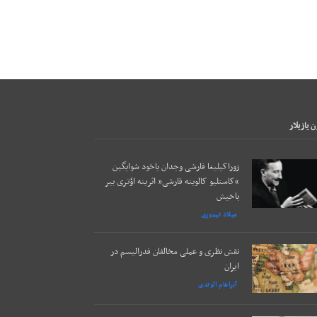
 يازيلار
زوراکیلیغا قارشی وجدان یاخود شوایگین
“کاستلیو کالوینه قارشی” اثرینه اؤتری بیر
باخیش
میلاد تیموری
نقش نظری و عملی مخالفان فدرالیسم در
ایران
آبراهام الوندی