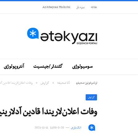
علاقه
بيزه ياز
Azərbaycan Türkcəsi
سوسیولوژی
گئندئر/جینسیت
آنتروپولوژی
»
»
آنا صحيفه
گزارش
وفات اعلان‌لاریندا قادین آد
اولدوغونوز صحيفه
گزارش
وفات اعلان‌لاریندا قادین آدلارین
اتک‌یازی
20-8-1400 11-11-2021