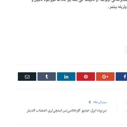
وئریله بیلمز.
Email
Tumblr
LinkedIn
Pinterest
Google+
Facebook
سونراکي مقاله
تبریزده ایران خودرو کارخاناسی‌نین ایشچی‌لری اعتصاب ائدیبلر