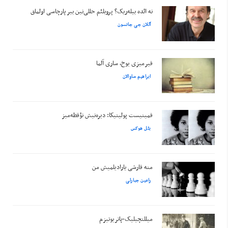
نه ائده بیله‌ریک؟ پروبلئم حللی‌نین بیر پارچاسی اولماق
آللان جی جانسون
قیرمیزی یوخ، ساری آلما
ابراهیم ساوالان
فمینیست پولیتیکا: دیره‌نیش نؤقطه‌میز
بئل هوکس
منه قارشی یارادیلمیش من
رامین جبارلی
میللتچیلیک-پاتریوتیزم