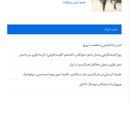
محمد امین رسولزاده
سون يازيلار
شرّین بایاغیلیغی و شخصیت ترورو
زوراکیلیغا قارشی وجدان یاخود شوایگین “کاستلیو کالوینه قارشی” اثرینه اؤتری بیر باخیش
نقش نظری و عملی مخالفان فدرالیسم در ایران
علیرضا اردبیلی‌نین فدرالیزم و دیل مسئله‌لری حاقیندا سون موصاحیبه‌سینی دوشونه‌رک
بورژوازییا مدرنلیگین سوسیال دایاغی