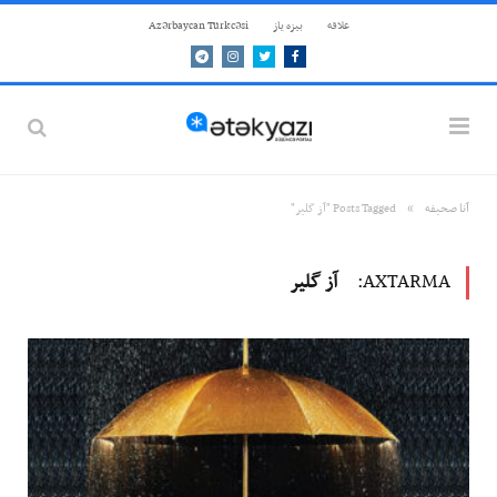
علاقه
بيزه ياز
Azərbaycan Türkcəsi
Telegram
Instagram
Twitter
Facebook
»
آنا صحيفه
Posts Tagged "آز گلیر"
AXTARMA:
آز گلیر