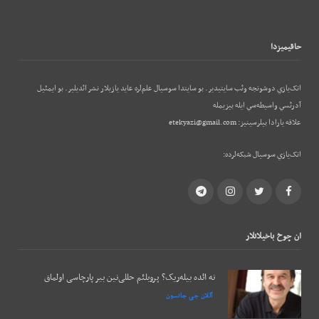
حاقيميزدا
اتک‌يازي دوشونجه وئب‌ سايتيدير. بو سايتدا سوسيال علم‌لره عايد يازيلار نشر ائديلير. بو ایمئيل
آدرئسي واسيطه‌سي ايله بيزيمله
علاقه يارادا بيلرسينيز:
etekyazi@gmail.com
اتک‌يازي سوسيال شبکه‌لرده:
Telegram
Instagram
Twitter
Facebook
ان چوخ باخيلانلار
نه ائده بیله‌ریک؟ پروبلئم حللی‌نین بیر پارچاسی اولماق
آللان جی جانسون