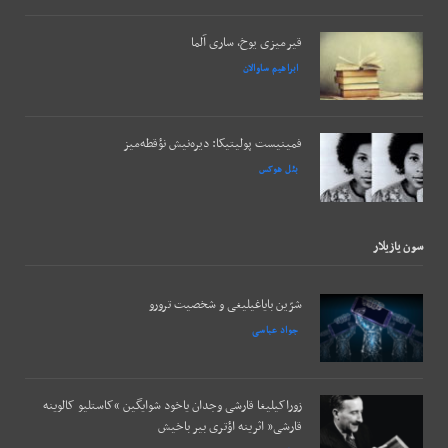
قیرمیزی یوخ، ساری آلما
ابراهیم ساوالان
فمینیست پولیتیکا: دیره‌نیش نؤقطه‌میز
بئل هوکس
سون يازيلار
شرّین بایاغیلیغی و شخصیت ترورو
جواد عباسی
زوراکیلیغا قارشی وجدان یاخود شوایگین “کاستلیو کالوینه
قارشی” اثرینه اؤتری بیر باخیش