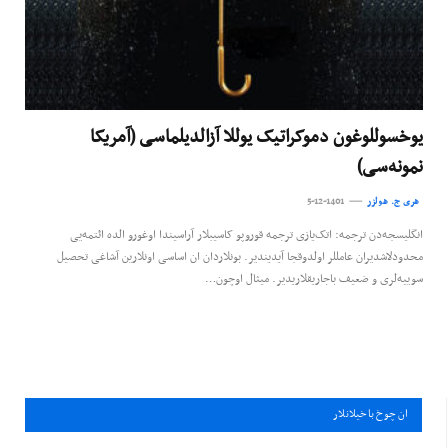
یوخسوللوغون دموکراتیک یوللا آزالدیلماسی (آمریکا
نمونه‌سی)
هری ج. هولزر
5-12-1401
انگلیسجه‌دن ترجمه: اتک‌یازی ترجمه قوروپو کاسیبلار آراسیندا اوغورو الده ائتمه‌یی
محدودلاشدیران عامللر اولدوقجا آیدیندیر. بونلاردان ان اساسی اونلارین آشاغی تحصیل
سويیه‌‌لری و ضعیف باجاریقلاریدیر. میثال اوچون…
ان چوخ باخيلانلار