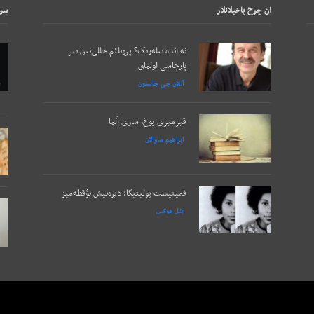
ان چوخ باخيلانلار
سون
نه ائده بیله‌ریک؟ پروبلئم حللی‌نین بیر
پارچاسی اولماق
آللان جی جانسون
قیرمیزی یوخ، ساری آلما
ابراهیم ساوالان
فمینیست پولیتیکا: دیره‌نیش نؤقطه‌میز
بئل هوکس