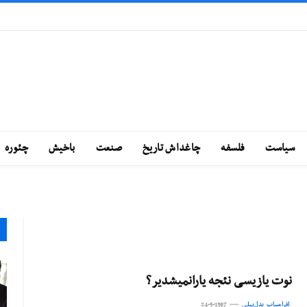
سياست
فلسفه
چاغداش تاريخ
صنعت
باخيش
چئوره
نوت يازيسی نئجه يارانميشدير؟
افراسیاب بدل‌بیلی
24-5-1397