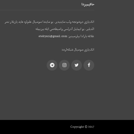
حاقيميزدا
اتک‌يازي دوشونجه وئب‌ سايتيدير. بو سايتدا سوسيال علم‌لره عايد يازيلار نشر
ائديلير. بو ایمئيل آدرئسي واسيطه‌سي ايله بيزيمله
علاقه يارادا بيلرسينيز:
etekyazi@gmail.com
اتک‌يازي سوسيال شبکه‌لرده:
Telegram
Instagram
Twitter
Facebook
Copyright © 2017