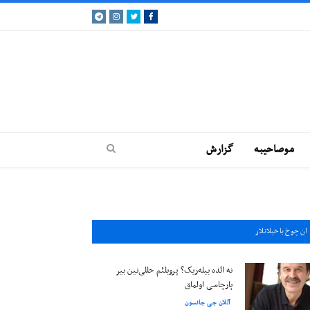
Telegram
Instagram
Twitter
Facebook
موصاحيبه
گزارش
ان چوخ باخيلانلار
نه ائده بیله‌ریک؟ پروبلئم حللی‌نین بیر
پارچاسی اولماق
آللان جی جانسون