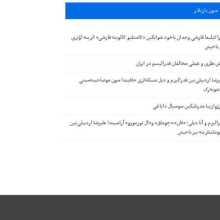
سون يازيلار
اکیلیغا قارشی وجدان یاخود شوایگین “کاستلیو کالوینه قارشی” اثرینه اؤتری
 باخیش
 نظری و عملی مخالفان فدرالیسم در ایران
رضا اردبیلی‌نین فدرالیزم و دیل مسئله‌لری حاقیندا سون موصاحیبه‌سینی
ونه‌رک
ژوازییا مدرنلیگین سوسیال دایاغی
الیزم و آنا دیلی؛ «قان»،«چوماق» و«ال تورموزو» آراسیندا علیرضا اردبیلی‌نین
ومئنتلرینه بیر باخیش