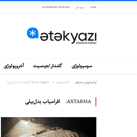
علاقه
بيزه ياز
Azərbaycan Türkcəsi
سوسیولوژی
گئندئر/جینسیت
آنتروپولوژی
»
آنا صحيفه
Posts Tagged "افراسیاب بدل‌بیلی"
اولدوغونوز صحيفه
AXTARMA:
افراسیاب بدل‌بیلی