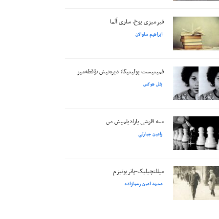
قیرمیزی یوخ، ساری آلما
ابراهیم ساوالان
فمینیست پولیتیکا: دیره‌نیش نؤقطه‌میز
بئل هوکس
منه قارشی یارادیلمیش من
رامین جبارلی
میللتچیلیک-پاتریوتیزم
محمد امین رسولزاده