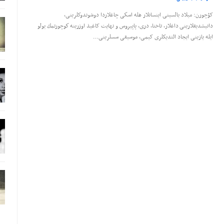
کؤچورن: میلاد بالسینی اینسانلار هله اسكی چاغلاردا دوشوندوکلرینی،
دانیشدیقلارینی داغلار، تاختا، دری، پاپیروس و نهایت کاغیذ اوزرینه كوچورتمك یولو
ایله یازینی ایجاد ائتدیکلری کیمی، موسیقی سسلرینی…