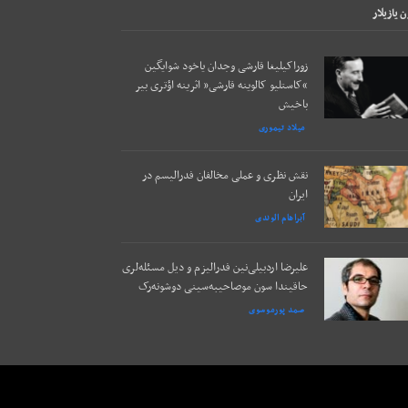
 يازيلار
زوراکیلیغا قارشی وجدان یاخود شوایگین
“کاستلیو کالوینه قارشی” اثرینه اؤتری بیر
باخیش
میلاد تیموری
نقش نظری و عملی مخالفان فدرالیسم در
ایران
آبراهام الوندی
علیرضا اردبیلی‌نین فدرالیزم و دیل مسئله‌لری
حاقیندا سون موصاحیبه‌سینی دوشونه‌رک
صمد پورموسوی