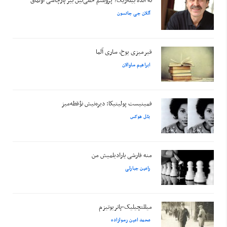
نه ائده بیله‌ریک؟ پروبلئم حللی‌نین بیر پارچاسی اولماق
آللان جی جانسون
قیرمیزی یوخ، ساری آلما
ابراهیم ساوالان
فمینیست پولیتیکا: دیره‌نیش نؤقطه‌میز
بئل هوکس
منه قارشی یارادیلمیش من
رامین جبارلی
میللتچیلیک-پاتریوتیزم
محمد امین رسولزاده