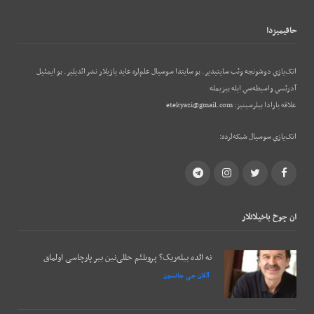
حاقيميزدا
اتک‌يازي دوشونجه وئب‌ سايتيدير. بو سايتدا سوسيال علم‌لره عايد يازيلار نشر ائديلير. بو ایمئيل
آدرئسي واسيطه‌سي ايله بيزيمله
علاقه يارادا بيلرسينيز:
etekyazi@gmail.com
اتک‌يازي سوسيال شبکه‌لرده:
Telegram
Instagram
Twitter
Facebook
ان چوخ باخيلانلار
نه ائده بیله‌ریک؟ پروبلئم حللی‌نین بیر پارچاسی اولماق
آللان جی جانسون