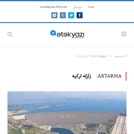
علاقه
بيزه ياز
Azərbaycan Türkcəsi
Telegram
Instagram
Twitter
Facebook
»
آنا صحيفه
Posts Tagged "زلزله ترکیه"
AXTARMA:
زلزله ترکیه