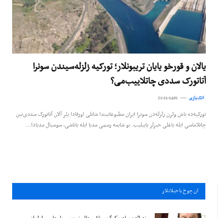
یالان و قورخو یایان تریبونلار؛ تورکیه زلزله‌‌‌سیندن سونرا
آتاتورک سددی چاتلاییب‌می؟
اتک‌یازی
21-11-1401
تورکیه‌ده باش وئرن زلزله‌‌‌دن سونرا ایران مطبوعاتیندا شانلی‌ اورفادا یئر آلان آتاتورک سددی‌نین
چاتلاماسی ایله باغلی خبرلر یاییلیب. بو شایعه‌ رسمی مدیا ایله یاناشی، سوسیال مدیادا…
ان چوخ باخيلانلار