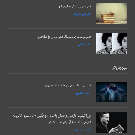
قیرمیزی یوخ، ساری آلما
ابراهیم ساوالان
فمینیست پولیتیکا: دیره‌نیش نؤقطه‌میز
بئل هوکس
سون يازيلار
شرّین بایاغیلیغی و شخصیت ترورو
جواد عباسی
زوراکیلیغا قارشی وجدان یاخود شوایگین “کاستلیو کالوینه
قارشی” اثرینه اؤتری بیر باخیش
میلاد تیموری