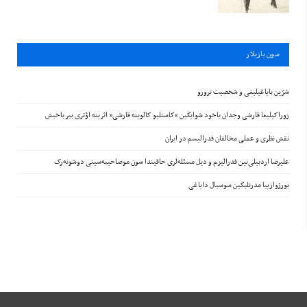
سون يازيلار
شرّین بایاغیلیغی و شخصیت ترورو
زوراکیلیغا قارشی وجدان یاخود شوایگین “کاستلیو کالوینه قارشی” اثرینه اؤتری بیر باخیش
نقش نظری و عملی مخالفان فدرالیسم در ایران
علیرضا اردبیلی‌نین فدرالیزم و دیل مسئله‌لری حاقیندا سون موصاحیبه‌سینی دوشونه‌رک
بورژوازییا مدرنلیگین سوسیال دایاغی