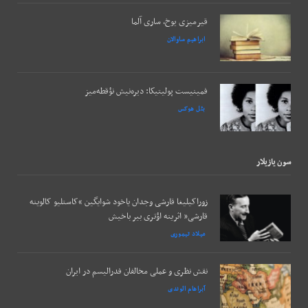
قیرمیزی یوخ، ساری آلما
ابراهیم ساوالان
فمینیست پولیتیکا: دیره‌نیش نؤقطه‌میز
بئل هوکس
سون يازيلار
زوراکیلیغا قارشی وجدان یاخود شوایگین “کاستلیو کالوینه
قارشی” اثرینه اؤتری بیر باخیش
میلاد تیموری
نقش نظری و عملی مخالفان فدرالیسم در ایران
آبراهام الوندی