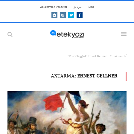
علاقه
بيزه ياز
Azərbaycan Türkcəsi
Telegram
Instagram
Twitter
Facebook
»
آنا صحيفه
Posts Tagged "Ernest Gellner"
AXTARMA:
ERNEST GELLNER