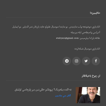
حاقيميزدا
اتک‌يازي دوشونجه وئب‌ سايتيدير. بو سايتدا سوسيال علم‌لره عايد يازيلار نشر ائديلير. بو ایمئيل
آدرئسي واسيطه‌سي ايله بيزيمله
علاقه يارادا بيلرسينيز:
etekyazi@gmail.com
اتک‌يازي سوسيال شبکه‌لرده:
Telegram
Instagram
Twitter
Facebook
ان چوخ باخيلانلار
نه ائده بیله‌ریک؟ پروبلئم حللی‌نین بیر پارچاسی اولماق
آللان جی جانسون