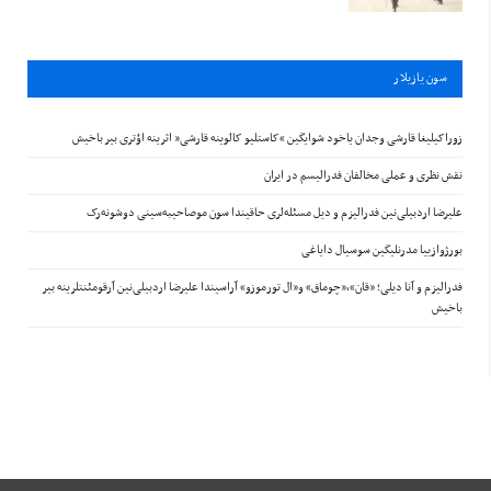
سون يازيلار
زوراکیلیغا قارشی وجدان یاخود شوایگین “کاستلیو کالوینه قارشی” اثرینه اؤتری بیر باخیش
نقش نظری و عملی مخالفان فدرالیسم در ایران
علیرضا اردبیلی‌نین فدرالیزم و دیل مسئله‌لری حاقیندا سون موصاحیبه‌سینی دوشونه‌رک
بورژوازییا مدرنلیگین سوسیال دایاغی
فدرالیزم و آنا دیلی؛ «قان»،«چوماق» و«ال تورموزو» آراسیندا علیرضا اردبیلی‌نین آرقومئنتلرینه بیر
باخیش