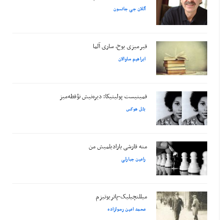
آللان جی جانسون
قیرمیزی یوخ، ساری آلما
ابراهیم ساوالان
فمینیست پولیتیکا: دیره‌نیش نؤقطه‌میز
بئل هوکس
منه قارشی یارادیلمیش من
رامین جبارلی
میللتچیلیک-پاتریوتیزم
محمد امین رسولزاده