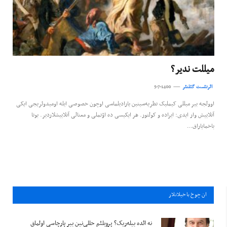
میللت ندیر؟
ائرنئست گئلنئر
5-7-1400
اوولجه بیر میللی کیملیک نظریه‌سینین یارادیلماسی اوچون خصوصی ایله اومیدوئریجی ایکی
آنلاییش وار ایدی: ایراده و کولتور. هر ایکیسی ده اؤنملی و معنالی آنلاییشلاردیر. بونا
باخمایاراق…
ان چوخ باخيلانلار
نه ائده بیله‌ریک؟ پروبلئم حللی‌نین بیر پارچاسی اولماق