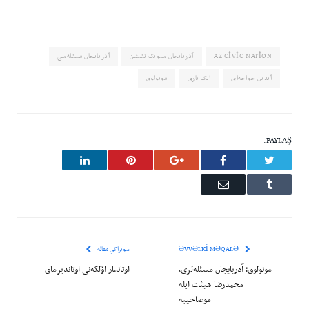
AZ CIVIC NATION
آذربایجان سیویک نئیشن
آذربایجان مسئله‌سی
آیدین خواجه‌ای
اتک یازی
مونولوق
PAYLAŞ.
LinkedIn
Pinterest
Google+
Facebook
Twitter
Email
Tumblr
ƏVVƏLKI MƏQALƏ
سونراکي مقاله
مونولوق؛ آذربایجان مسئله‌لری،
اوتانماز اؤلکه‌نی اوتاندیرماق
محمدرضا هیئت ایله
موصاحیبه