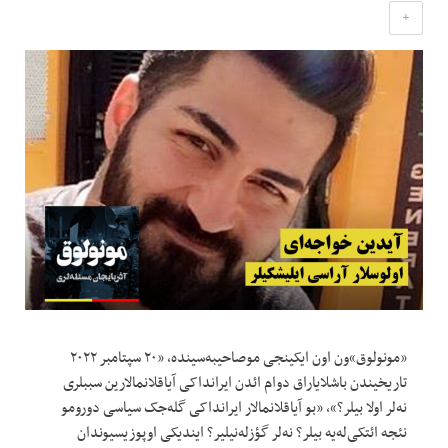
+
«مونولوق»ون اون ایکینجی موصاحیبه‌سینده، «۲۰ سپتامبر ۲۰۲۲
تاریخیندن باشلایاراق دوام ائدن ایرانداکی آیاقلانمالارین سببلری
نه‌لر اولا بیلر؟»، «بو آیاقلانمالار ایرانداکی گله‌جک سیاسی دورومو
نئجه ائتکی‌له‌یه ‌بیلر؟ نه‌لر گؤزله‌نیلیر؟ ایندیکی اوپوزیسیوندان