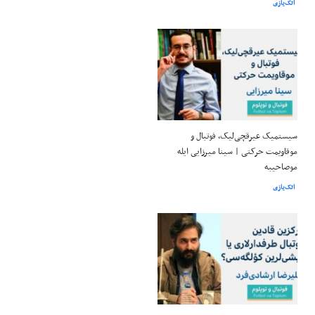
اتک‌یازی
سیستمیک عیرقچی‌لیک، فوتبال و
موقاویمت حرکتی | سینا میرزایی ایله
موصاحیبه
اتک‌یازی