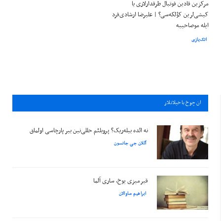
مرکزین قادین فوتبال طرفدارلاری یا
کیشی‌لرین کؤلکه‌سی؟ | علیرضا ارشادی‌فرد
ایله موصاحیبه
اتک‌یازی
ان چوخ باخيلانلار
نه ائده بیله‌ریک؟ پروبلئم حللی‌نین بیر پارچاسی اولماق
آللان جی جانسون
قیرمیزی یوخ، ساری آلما
ابراهیم ساوالان