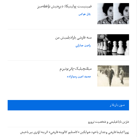
فمینیست پولیتیکا: دیره‌نیش نؤقطه‌میز
بئل هوکس
منه قارشی یارادیلمیش من
رامین جبارلی
میللتچیلیک-پاتریوتیزم
محمد امین رسولزاده
سون يازيلار
شرّین بایاغیلیغی و شخصیت ترورو
زوراکیلیغا قارشی وجدان یاخود شوایگین “کاستلیو کالوینه قارشی” اثرینه اؤتری بیر باخیش