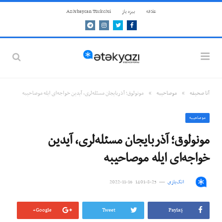
علاقه
بيزه ياز
Azərbaycan Türkcəsi
Telegram
Instagram
Twitter
Facebook
»
»
آنا صحيفه
موصاحيبه
مونولوق؛ آذربایجان مسئله‌لری، آیدین خواجه‌ای ایله موصاحیبه
موصاحيبه
مونولوق؛ آذربایجان مسئله‌لری، آیدین
خواجه‌ای ایله موصاحیبه
اتک‌یازی
25-8-1401 16-11-2022
Google+
Tweet
Paylaş