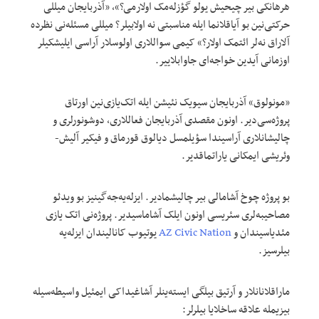
هرهانکی بیر چیحیش یولو گؤزله‌مک اولارمی؟»، «آذربایجان میللی
حرکتی‌نین بو آیاقلانما ایله مناسبتی نه اولابیلر؟ میللی مسئله‌نی نظرده
آلاراق نه‌لر ائتمک اولار؟» کیمی سواللاری اولوسلار آراسی ایلیشکیلر
اوزمانی آیدین خواجه‌ای جاوابلاییر.
«مونولوق» آذربایجان سیویک نئیشن ایله اتک‌یازی‌نین اورتاق
پروژه‌سی‌دیر. اونون مقصدی آذربایجان فعاللاری، دوشونورلری و
چالیشانلاری آراسیندا سؤیلمسل دیالوق قورماق و فیکیر آلیش-
وئریشی ایمکانی یاراتماقدیر.
بو پروژه چوخ آشامالی بیر چالیشمادیر. ایزله‌یه‌جه‌گینیز بو ویدئو
مصاحیبه‌لری سئریسی اونون ایلک آشاماسیدیر. پروژه‌نی اتک یازی
مئدیاسیندان و
AZ Civic Nation
یوتیوب کانالیندان ایزله‌یه
بیلرسیز.
ماراقلانانلار و آرتیق بیلگی ایسته‌ینلر آشاغیداکی ایمئیل واسیطه‌سیله
بیزیمله علاقه ساخلایا بیلرلر: