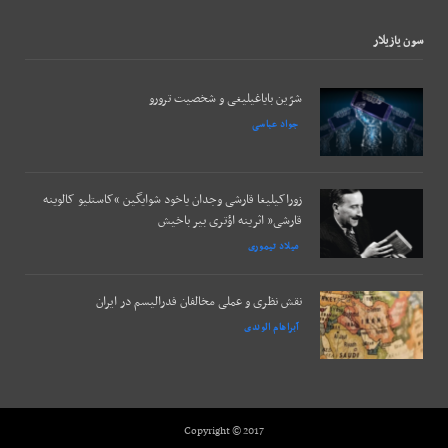
سون يازيلار
شرّین بایاغیلیغی و شخصیت ترورو
جواد عباسی
زوراکیلیغا قارشی وجدان یاخود شوایگین “کاستلیو کالوینه
قارشی” اثرینه اؤتری بیر باخیش
میلاد تیموری
نقش نظری و عملی مخالفان فدرالیسم در ایران
آبراهام الوندی
Copyright © 2017