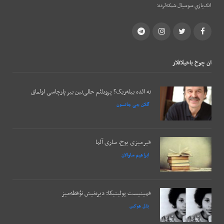
اتک‌يازي سوسيال شبکه‌لرده:
Telegram
Instagram
Twitter
Facebook
ان چوخ باخيلانلار
نه ائده بیله‌ریک؟ پروبلئم حللی‌نین بیر پارچاسی اولماق
آللان جی جانسون
قیرمیزی یوخ، ساری آلما
ابراهیم ساوالان
فمینیست پولیتیکا: دیره‌نیش نؤقطه‌میز
بئل هوکس