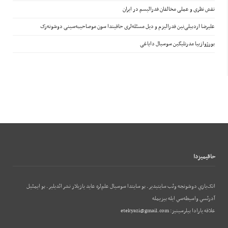
نقش نظری و عملی مخالفان فدرالیسم در ایران
علیرضا اردبیلی‌نین فدرالیزم و دیل مسئله‌لری حاقیندا سون موصاحیبه‌سینی دوشونه‌رک
بورژوازییا مدرنلیگین سوسیال دایاغی
حاقيميزدا
اتک‌يازي دوشونجه وئب‌ سايتيدير. بو سايتدا سوسيال علم‌لره عايد يازيلار نشر ائديلير. بو ایمئيل
آدرئسي واسيطه‌سي ايله بيزيمله
علاقه يارادا بيلرسينيز:
etekyazi@gmail.com