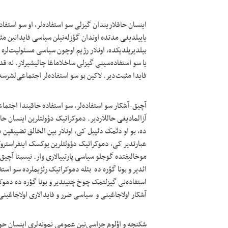
اینسان حاقلاریندان گیزلی سو استفاده‌لر، او سو استفا
یاییلدیغی مدتده اوندان گؤزله‌نیلن سیاسی فایدانین م
بیلدیریلدیکده، اونلار رژیم اوچون سیاسی مسئولیت‌لره چئ
یا سو استفاده‌سینی گیزلی ساخلاماغا چالیشیرلار. نه قد
فایدا مثبت‌دیر. لاکین بو سو استفاده‌لر اجتماعی‌لشرسه
آچیق-آشکار سو استفاده‌لر، سو استفاده حاقیندا اجتماعی
آزالمادیغی حاللاردیر. دموکراتیک دؤولتلرین اینسان حا
ده، بو او دئمک دئییل کی، اونلار بین الخالق تضییقین 
عبارتدیر کی، دموکراتیک دؤولتلرین یوکسک اینفراستروک
موخالیفتده گوجلو سیاسی پارتییالاری وار. نیسبتا آچیق 
ائدیر و بونا گؤره ده بئله دموکراتیک رئژیملرده سو استف
استفاده‌نی گیزلتمک چوخ چتیندیر و بونا گؤره ده دموکرا
آشکار اولاجاغینی و سیاسی ضرر و فایدالاری اولاجاغینی ح
شکنجه و اؤلوم جزاسی‌نین عمومی نمونه‌لری اینسان حوق