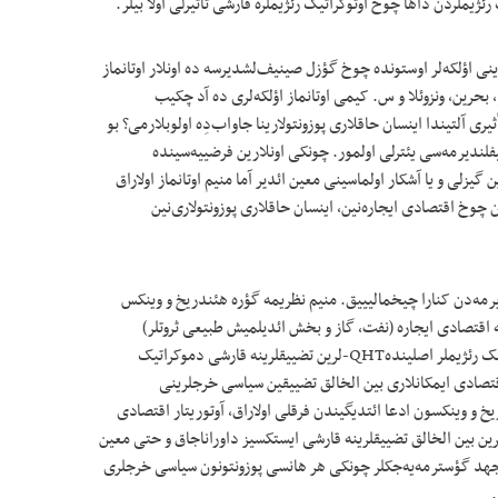
ئژیملردن داها چوخ آوتوکراتیک رئژیملره قارشی تأثیرلی اولا بیلر.
ینی اؤلکه‌لر اوستونده چوخ گؤزل صینیف‌لشدیرسه ده اونلار اوتانماز
 بحرین، ونزوئلا و س. کیمی اوتانماز اؤلکه‌لری ده آد چکیب
أثیری آلتیندا اینسان حاقلاری پوزونتولارینا جاواب‌دِه اولوبلارمی؟ بو
لندیرمه‌سی یئترلی اولمور. چونکی اونلارین فرضییه‌سینده
گیزلی و یا آشکار اولماسینی معین ائدیر آما منیم اوتانماز اولاراق
 چوخ اقتصادی ایجاره‌نین، اینسان حاقلاری پوزونتولاری‌نین
یرمه‌دن کنارا چیخمالیییق. منیم نظریمه گؤره هئندریخ و وینکس
ه اقتصادی ایجاره (نفت، گاز و بخش ائدیلمیش طبیعی ثروتلر)
حسابینا یارانان یوکسک اقتصادی دؤولت قابیلیتینه مالیک رئژیملر اصلیندهQHT-لرین تضییقلرینه قارشی دموکراتیک
 اقتصادی ایمکانلاری بین الخالق تضییقین سیاسی خرجلرینی
یخ و وینکسون ادعا ائتدیگیندن فرقلی اولاراق، آوتوریتار اقتصادی
ره‌چی دؤولتلری دموکراتیک دؤولت کیمی QHT-لرین بین الخالق تضییقلرینه قارشی ایستکسیز داوراناجاق و حتی معین
ئله جهد گؤسترمه‌یه‌جکلر چونکی هر هانسی پوزونتونون سیاسی خرجلری
.