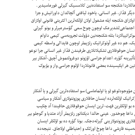
ر حاللاردا شکنجه سو استفاده‌نین کلاسسیک گیزلی فورماسیدیر.
و دیگر قدّار، غیر انسانی، یاخود لیاقتی آلچالدان داورانیش و جزا
لاراق شکنجه ایله مشغول اولان اؤلکه‌لرین اکثريتی قانونی اولاراق
یتلرینی اجتماعی‌لشدیرمک اوچون چوخ سعی گؤسترمیرلر و بونو گیزلی
ئموکراتییالاردا بئله شکنجه‌نین دؤولت تجروبه‌سی کیمی داوام
ک، هم ده غیر آوتوکراتیک رئژیملر اوچون فایدالی واسطه‌‌‌ کیمی
انسان حوقوقلاری تشکیلاتلاری طرفیندن قدّار غیر انسانی جزا نوعو
أثیرینه گؤره، اعدام جزاسی اؤزونو دوغرولتموش آچیق-آشکار بیر
انین هر ایکیسینده بعضی قانونلاردا اؤلوم جزاسی وار و بؤیوک
 مؤوجودلوغو (و یا اولماماسی) سو استفاده‌لرین گیزلی و یا آشکار
وکراتیک اؤلکه‌لرده اینسان حاقلاری پوزونتولاری آشکار و سیاسی
ه بو اؤلکلرین قهت-لرین اینسان حوقوقلاری حاقیندا آد چکیب
 داها چوخدور. عینی حالدا دیکتاتور رئژیملر آزاد مئدیا و گوجلو بیر
ی پوزونتولارینی گیزله‌دجک. بونا گؤره ده بو اؤلکلر اینسان
‌سینه قارشی داها چوخ اورکک و اِحتیاطلی اولاجاق. نتیجه‌ده