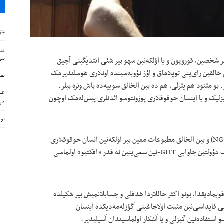
شرّ
زور
بیر
ک و اوتاندیرماق (naming and shaming)، بیر شخصین، قوروپون و یا اؤلکه‌نین سهو بیر شئی ائتدیگینی آچیق
خالقین رای‌ینی توپلاماق و اؤز نؤوبه‌‌سینده اونلاری هوسلندیرمک
نقش
بو مئتود هم یئرلی، هم ده بین الخالق سويیه‌‌ده باش وئره بیلر.
علی
لیک و یا اینسان حوقوقلاری پوزونتوسو ائدنلری پیس‌له‌مک اوچون
دوش
بور
آیدیندیر کی، بین الخالق غیرحؤکومت تشکیلاتلاری (NGO) و بین الخالق مطبوعات معین بیر اؤلکه‌نین انسان حوقوقلاری
کئچمیشینه دایر جاواب‌دِه اولماسینی ایسته‌ینده، هدف دؤولتین جاوابی GHT-نین سعی‌ینین نه قدر «افکتیو» اولماسی
ویمادیقدا، بونو اکثر حاللاردا هدفلی و حِسابلانمیش بیر شکیلده
سی فایداسی‌نین مثبت اولاجاغینی گؤزله‌مه‌دیکده اینسان
 استفاده‌نین گیزلی و یا آشکار اولماسیندان آسیلیدیر.