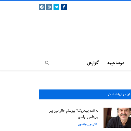
Telegram
Instagram
Twitter
Facebook
موصاحيبه
گزارش
ان چوخ باخيلانلار
نه ائده بیله‌ریک؟ پروبلئم حللی‌نین بیر
پارچاسی اولماق
آللان جی جانسون