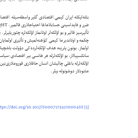
بئله‌لیکله ایران کیمی اقتصادی گلیر واسطه‌‌‌سیله اقتصا
تأثیرسیز قالیر و بو اؤلکه‌لر اوتانماز اؤلکه‌لره چئوریلیر
چکمه و اوتاندیرما کیمی کؤهنه‌لمیش و تأثیری اولمایان 
اولماز. بونون یئرینه هدف اؤلکه‌لرده‌کی دؤولت باشچیلاری 
سانکسییالار، بو اؤلکه‌لرله هر هانسی بیر اقتصادی-سیاس
اؤلکه‌لرله باغلی چالیشان انسان حاقلاری قوروملاری‌نی
مئتودلار دوشونوله بیلر.
tps://doi.org/10.1017/S0007123412000488
[1]