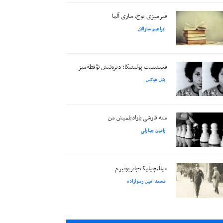
قیرمیزی یوخ، ساری آلما
ابراهیم ساوالان
فمینیست پولیتیکا: دیره‌نیش نؤقطه‌میز
بئل هوکس
منه قارشی یارادیلمیش من
رامین جبارلی
میللتچیلیک-پاتریوتیزم
محمد امین رسولزاده