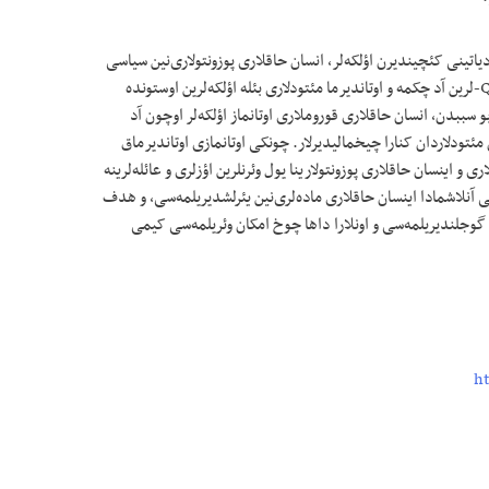
دياتینی کئچیندیرن اؤلکه‌لر، انسان حاقلاری پوزونتولاری‌نین سیاسی
ضرر و فایداسینی حِسابلاماغا احتیاجلاری قالمیر. QHT-لرین آد چکمه و اوتاندیرما مئتودلاری بئله اؤلکه‌لرین اوستونده
لر. بو سببدن، انسان حاقلاری قوروملاری اوتانماز اؤلکه‌لر اوچون آد
مئتودلاردان کنارا چیخمالیدیرلار. چونکی اوتانمازی اوتاندیرماق
و اینسان حاقلاری پوزونتولارینا یول وئرنلرین اؤزلری و عائله‌‌‌لرینه
ی آنلاشمادا اینسان حاقلاری ماده‌‌لری‌نین یئر‌لشدیریلمه‌سی، و هدف
ن گوجلندیریلمه‌سی و اونلارا داها چوخ امکان وئریلمه‌سی کیمی
ht