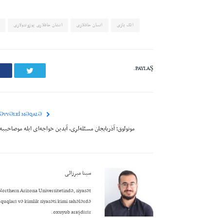
اتک یازی
انسان حاقلاری
انشان حاقلاری پوزونتولاری
PAYLAŞ.
Twitter
ƏVVƏLKI MƏQALƏ
مونولوق؛ آذربایجان مسئله‌لری، آیدین خواجه‌ای ایله موصاحیبه
سینا میرزائی
orthern Arizona Universitetində, siyasət
üquqları və kimlik siyasəti kimi sahələrdə
oxuyub araşdırır.