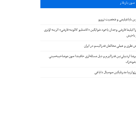
سون يازيلار
ین بایاغیلیغی و شخصیت ترورو
اکیلیغا قارشی وجدان یاخود شوایگین “کاستلیو کالوینه قارشی” اثرینه اؤتری
 باخیش
 نظری و عملی مخالفان فدرالیسم در ایران
رضا اردبیلی‌نین فدرالیزم و دیل مسئله‌لری حاقیندا سون موصاحیبه‌سینی
ونه‌رک
ژوازییا مدرنلیگین سوسیال دایاغی