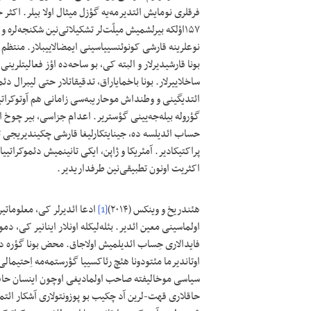
فرقلری نومایش ائتدیرمه‌یه گؤزل میثال اولا بیلر. اکث
۱۵۷اؤلکه بیرلشمیش میلّت‌لر تشکیلاتی‌نین شکنجه‌لره 
نوعلرینه قارشی کونوئنسییاسینی ایمضالاییبلار. منتظم او
بونا قارشیدیرلار و البته‌‌‌ کی، بو ساحه‌‌‌ده اؤز فعال
ساخلاییرلار. بونا باخمایاراق، تدقیقاتلار حتی لیبرال د
ائتدیگینی و وطنداش موحاریبه‌‌‌سی زامانی هم آوتوکراتی
گؤروله بیله‌جه‌یینی گؤستریر. اعدام جزاسی، بیر چوخ 
حساب ائدیلسه ده، جینایتکارلیغا قارشی چکیندیریجی ت
پراکتیکادیر. آمئریکا و ژاپن، ایکی تانینمیش دئموکراتیی
اکثريت اونون تطبیقی‌نین طرفداریدیر.
هئندریخ و وینکس (۲۰۱۴)
[1]
ادعا ائدیرلر کی، معلوماتین
اولماسینی معین ائدیر. بئله‌لیکله اونلار اینانیر کی، دم
فایدالاری حِساب ائدیلمیش اولاجاق. محض بونا گؤره د
اوتاندیرما مئتودونا هئچ رئاکسییا گؤرستمه‌مه اِحتیمالی
سیاسی موخالیفته صاحب اولمادیغی اوچون اینسان حاقلار
حاقلاری قهت-لرین آد چکیب بو پوزونتولاری آشکار ائتمه