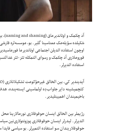
آد چکم
شکیلده سؤیله‌مک معناسینا گلیر. بو، موسسه‌‌لره قارشی 
اوچون استفاده ائدیلن اجتماعی اوتاندیرما فورماسیدیر. 
قوروملاری آد چکمک و رسوای ائتمکله تئز-تئز عدالتسیز
استفاده ائدیرلر.
باخیمیندان اهميیتلیدیر.
رژیملر بین الخالق اینسان حوقوقلاری نورمالارینا محل ق
ائدیرلر. لیدرلر اینسان حوقوقلاری پوزونتولاری‌نین سیا
حوقوقلاریندان سو استفاده ائتمیرلر. بو سیاسی فایدا سو