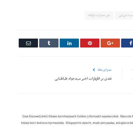
سینا میرزایی
غیر دموکرات اؤلکه
Email
Tumblr
LinkedIn
Pinterest
Google+
Facebook
سونراکي مقاله
نقدی بر اظهارات اخیر سیدجواد طباطبایی
Sina Mirzaei(1996) Güney Azərbaycanıb Sulduz şəhərində anadan olub. Hazırda N
bilimi üzrə doktora öyrəncisidir. Müqayisəvi siyasət, etnik çatışmalar, azlıqların h