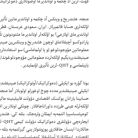
قهت-لرین آد چکمه و اوتاندیرما اوصوللاری دِموکراتیک ر
منجه، هئندریخ و وینکس آد چکمه و اوتاندیرمانین تأثیر
اؤلکه‌لری حسابا قاتمیرلار. ایران، سعودی عربستان، قطر،
اوتاندیرماق اولارمی؟ بو اؤلکه‌لر اوتاندیرما مئتودونون ت
پارادوکسو آچیقلاماق اوچون هئندریخ و وینکس‌ین صینیف
معلوماتین مؤوجودلوغو (و یا اولماماسی) سو استفاده‌لرین 
صینیفلندیردیگیم اؤلکه‌لرده معلوماتین مؤوجودلوغوندان
یاییلماسی و QHT-لرین تأثیری اؤنملیدیر.
بونا گؤره بو ایکیلی (دموکراتیک/آوتوکراتیک) صینیفلند
ایکیلی صینیفلندیرمه‌ده چوخ اوغورلو اولوبلار آما منج
اؤلکه‌لرله عینی طرزده داوراناجاقلار. چونکی اونلارین
کومپئنساسییا ائتمه‌یه ایمکان وئره‌جک. بئله کی، هئندر
ایجا
حاللاردا اینسان حاقلاری پوزونتولارینی گیزلتمه‌یه ب
اقتصادی ایمکانلارلا آسانلیقلا کومپئنساسییا ائدیله بیلر