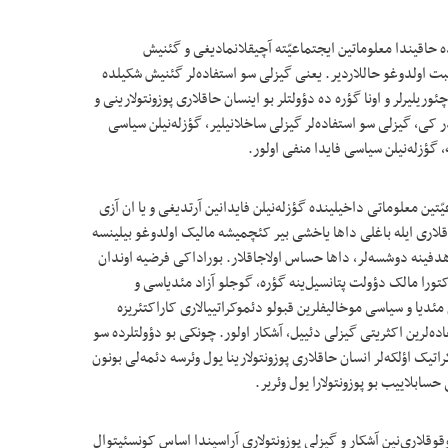
ده حاقیندا معلوماتین ایجتماعیّته آچیقلانمادیغی و گئنیش
ثبت اولدوغو حاللاردیر. یعنی گیزلی سو استفاده‌لر گئنیش شکیلده
وریلیرلر و اونا گؤره ده دؤولتلر بو اینسان حاقلاری پوزونتولارینی و
ر کی، گیزلی سو استفاده‌لر گیزلی ساخلانیلیر، گؤزله‌نیلن سیاسی
، گؤزله‌نیلن سیاسی فایدا منفی اولور.
ّتین معلوماتی داخیلینده گؤزله‌نیلن فایدانین آرتدیغی و یا ان آزی
قلاری ایله باغلی داها یاخشی بیر کئچمیشه مالیک اولدوغو بیلینسه
هدفینه دوشسه‌لر، داها حساس اولاجاقلار. بوراداکی فرضيه‌‌ اوندان
تورا مالک دؤولت پتانسیل‌ینه گؤره، گوجلو آزاد مئدیاسی و
مئدیا و سیاسی موخالیفلرین قبولو دئموکراتییالاری کاراکتئریزه
اده‌لرین اکثریتی گیزلی دئییل، آشکار اولور. چونکی بو دؤولتلرده سو
تیک اؤلکه‌لر انسان حاقلاری پوزونتولارینا یول وئرسه دئمه‌لی بونون
سابلاییب بو پوزونتولارا یول وئریر.
وقلاری‌نین آشکار و گیزلی پوزونتولاری آراسیندا اساس کونسئپتوال