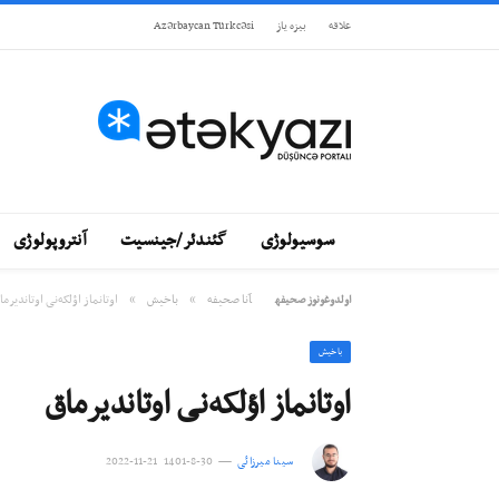
علاقه
بيزه ياز
Azərbaycan Türkcəsi
سوسیولوژی
گئندئر/جینسیت
آنتروپولوژی
»
»
آنا صحيفه
باخيش
اوتانماز اؤلکه‌نی اوتاندیرما
اولدوغونوز صحيفه
باخيش
اوتانماز اؤلکه‌نی اوتاندیرماق
سینا میرزائی
30-8-1401 21-11-2022