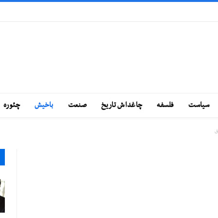
سياست
فلسفه
چاغداش تاريخ
صنعت
باخيش
چئوره
ق