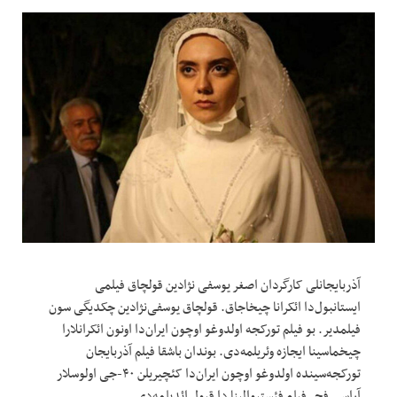
آذربایجانلی کارگردان اصغر یوسفی نژادین قولچاق فیلمی
ایستانبول‌دا ائکرانا چیخاجاق. قولچاق یوسفی‌نژادین چکدیگی سون
فیلمدیر. بو فیلم تورکجه اولدوغو اوچون ایران‌دا اونون ائکرانلارا
چیخماسینا ایجازه وئریلمه‌دی. بوندان باشقا فیلم آذربایجان
تورکجه‌سینده اولدوغو اوچون ایران‌دا کئچیریلن ۴۰-جی اولوسلار
آراسی فجر فیلم فئستیوالینا دا قبول ائدیلمه‌دی.