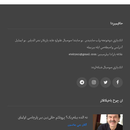
حاقيميزدا
اتک‌يازي دوشونجه وئب‌ سايتيدير. بو سايتدا سوسيال علم‌لره عايد يازيلار نشر ائديلير. بو ایمئيل
آدرئسي واسيطه‌سي ايله بيزيمله
علاقه يارادا بيلرسينيز:
etekyazi@gmail.com
اتک‌يازي سوسيال شبکه‌لرده:
Telegram
Instagram
Twitter
Facebook
ان چوخ باخيلانلار
نه ائده بیله‌ریک؟ پروبلئم حللی‌نین بیر پارچاسی اولماق
آللان جی جانسون