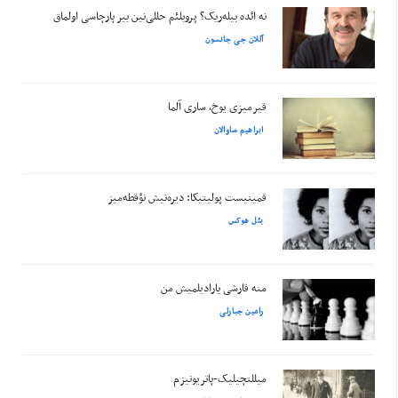
نه ائده بیله‌ریک؟ پروبلئم حللی‌نین بیر پارچاسی اولماق
آللان جی جانسون
قیرمیزی یوخ، ساری آلما
ابراهیم ساوالان
فمینیست پولیتیکا: دیره‌نیش نؤقطه‌میز
بئل هوکس
منه قارشی یارادیلمیش من
رامین جبارلی
میللتچیلیک-پاتریوتیزم