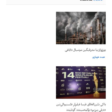
بورژوازییا مدرنلیگین سوسیال دایاغی
همت شهبازی
باکی بئین‌الخالق قیسا فیلم‌لر فئستیوالی‌نین
«دیلی بیزیم» بؤلمه‌سینده گونئیده