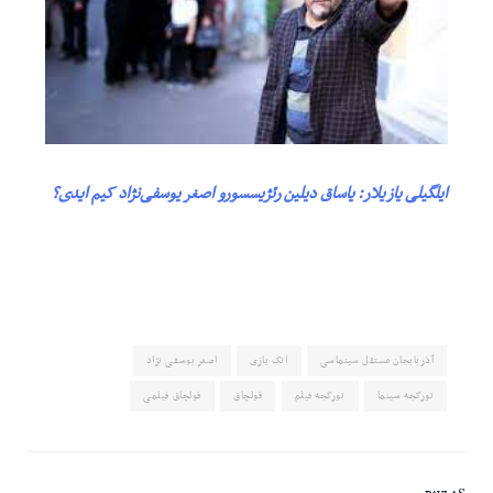
ایلگیلی یازیلار: یاساق دیلین رئژیسسورو اصغر یوسفی‌نژاد کیم ایدی؟
آذربایجان مستقل سینماسی
اتک یازی
اصغر یوسفی نژاد
تورکجه سینما
تورکجه فیلم
قولچاق
قولچاق فیلمی