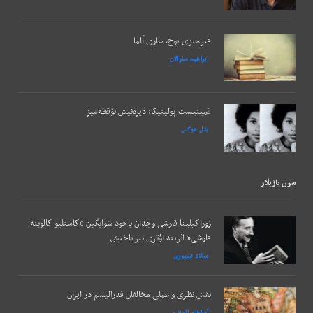
قیرمیزی یوخ، ساری آلما
ابراهیم ساوالان
فمینیست پولیتیکا: دیره‌نیش نؤقطه‌میز
بئل هوکس
سون يازيلار
زوراکیلیغا قارشی وجدان یاخود شوایگین “کاستلیو کالوینه
قارشی” اثرینه اؤتری بیر باخیش
میلاد تیموری
نقش نظری و عملی مخالفان فدرالیسم در ایران
آبراهام الوندی