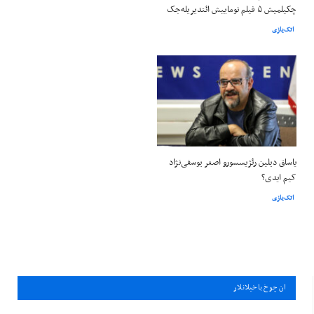
چکیلمیش ۵ فیلم نوماییش ائتدیریله‌جک
اتک‌یازی
یاساق دیلین رئژیسسورو اصغر یوسفی‌نژاد
کیم ایدی؟
اتک‌یازی
ان چوخ باخيلانلار