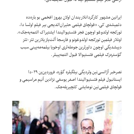
ایرانین مشهور کارگردانلاریندان اولان بهروز افخمی بو باره‌ده
دئمیشدی کی، «قولچاق فیلمی حئیران‌ائدیجی بیر فیلم اولسا دا،
تورکجه اولدوغو اوچون فجر فئستیوالیندا ایشتیراک ائتمه‌یه‌جک».
اونلار فیلمین تورکجه اولدوغونو و فارسجا آلت‌یازیلارین تئز-تئز
ديیشدیگی اوچون داورلرین جومله‌‌‌لری اوخویا بیلمه‌مه‌یینی سبب
گؤستره‌رک فیلمی فئستیوالا قبول ائتمه‌ییبلر.
نصرخبر آژانسی‌نین وئردیگی بیلگیلره گؤره، فروردین‌ین ۲۹-دا
ایستانبول فیلم فئستیوالیندا اصغر یوسفی نژادین آنیم مراسیمی و
قولچاق فیلمی‌نین نومایشی کئچیریله‌جک.