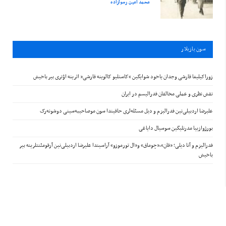
محمد امین رسولزاده
سون يازيلار
زوراکیلیغا قارشی وجدان یاخود شوایگین “کاستلیو کالوینه قارشی” اثرینه اؤتری بیر باخیش
نقش نظری و عملی مخالفان فدرالیسم در ایران
علیرضا اردبیلی‌نین فدرالیزم و دیل مسئله‌لری حاقیندا سون موصاحیبه‌سینی دوشونه‌رک
بورژوازییا مدرنلیگین سوسیال دایاغی
فدرالیزم و آنا دیلی؛ «قان»،«چوماق» و«ال تورموزو» آراسیندا علیرضا اردبیلی‌نین آرقومئنتلرینه بیر
باخیش