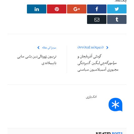
PAYLAŞ.
LinkedIn
Pinterest
Google+
Facebook
Twitter
Email
Tumblr
ƏVVƏLKI MƏQALƏ
سونراکي مقاله
گونئی آذربایجان و
تریبون ژورنالی‌نین یئنی سایی
سؤمورگه‌چی‌لیگین گتیردیگی
یاییملاندی
مجبوری آسمیلاسیون سیاستی
اتک‌یازی
RELATED
POSTS