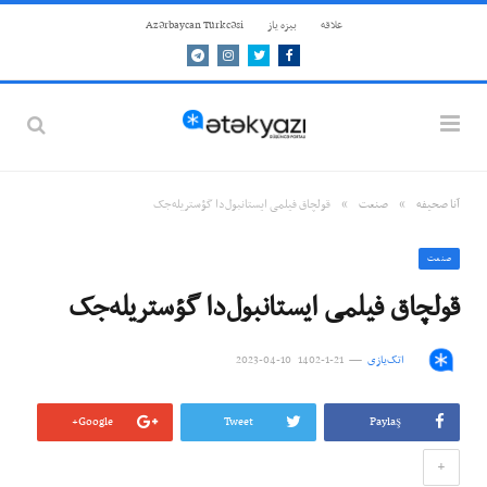
علاقه
بيزه ياز
Azərbaycan Türkcəsi
Telegram
Instagram
Twitter
Facebook
»
»
آنا صحيفه
صنعت
قولچاق فیلمی ایستانبول‌دا گؤستریله‌جک
صنعت
قولچاق فیلمی ایستانبول‌دا گؤستریله‌جک
اتک‌یازی
21-1-1402 10-04-2023
Google+
Tweet
Paylaş
+