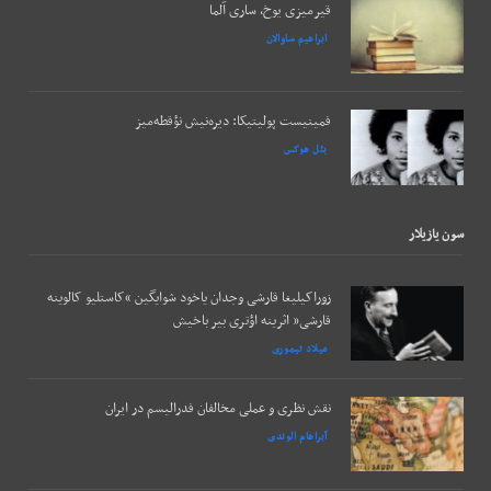
قیرمیزی یوخ، ساری آلما
ابراهیم ساوالان
فمینیست پولیتیکا: دیره‌نیش نؤقطه‌میز
بئل هوکس
سون يازيلار
زوراکیلیغا قارشی وجدان یاخود شوایگین “کاستلیو کالوینه
قارشی” اثرینه اؤتری بیر باخیش
میلاد تیموری
نقش نظری و عملی مخالفان فدرالیسم در ایران
آبراهام الوندی