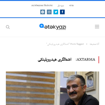
علاقه
بيزه ياز
Azərbaycan Türkcəsi
Telegram
Instagram
Twitter
Facebook
»
آنا صحيفه
Posts Tagged "اشغالگری هیدروپلیتکی"
AXTARMA:
اشغالگری هیدروپلیتکی