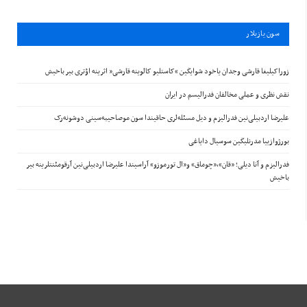
سون يازيلار
زوراکیلیغا قارشی وجدان یاخود شوایگین “کاستلیو کالوینه قارشی” اثرینه اؤتری بیر باخیش
نقش نظری و عملی مخالفان فدرالیسم در ایران
علیرضا اردبیلی‌نین فدرالیزم و دیل مسئله‌لری حاقیندا سون موصاحیبه‌سینی دوشونه‌رک
بورژوازییا مدرنلیگین سوسیال دایاغی
فدرالیزم و آنا دیلی؛ «قان»،«چوماق» و«ال تورموزو» آراسیندا علیرضا اردبیلی‌نین آرقومئنتلرینه بیر
باخیش