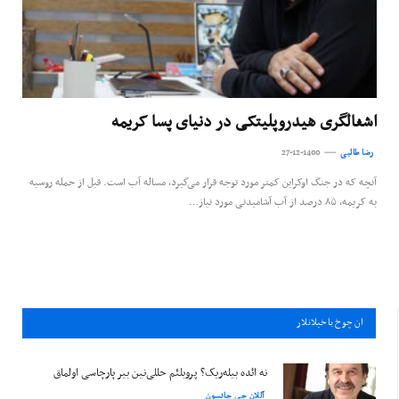
اشغالگری هیدروپلیتکی در دنیای پسا کریمه
رضا طالبی
27-12-1400
آنچه که در جنگ اوکراین کمتر مورد توجه قرار می‌گیرد، مساله آب است. قبل از حمله روسیه
به کریمه، ۸۵ درصد از آب آشامیدنی مورد نیاز…
ان چوخ باخيلانلار
نه ائده بیله‌ریک؟ پروبلئم حللی‌نین بیر پارچاسی اولماق
آللان جی جانسون