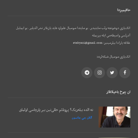
حاقيميزدا
اتک‌يازي دوشونجه وئب‌ سايتيدير. بو سايتدا سوسيال علم‌لره عايد يازيلار نشر ائديلير. بو ایمئيل
آدرئسي واسيطه‌سي ايله بيزيمله
علاقه يارادا بيلرسينيز:
etekyazi@gmail.com
اتک‌يازي سوسيال شبکه‌لرده:
Telegram
Instagram
Twitter
Facebook
ان چوخ باخيلانلار
نه ائده بیله‌ریک؟ پروبلئم حللی‌نین بیر پارچاسی اولماق
آللان جی جانسون