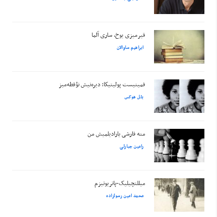
قیرمیزی یوخ، ساری آلما
ابراهیم ساوالان
فمینیست پولیتیکا: دیره‌نیش نؤقطه‌میز
بئل هوکس
منه قارشی یارادیلمیش من
رامین جبارلی
میللتچیلیک-پاتریوتیزم
محمد امین رسولزاده