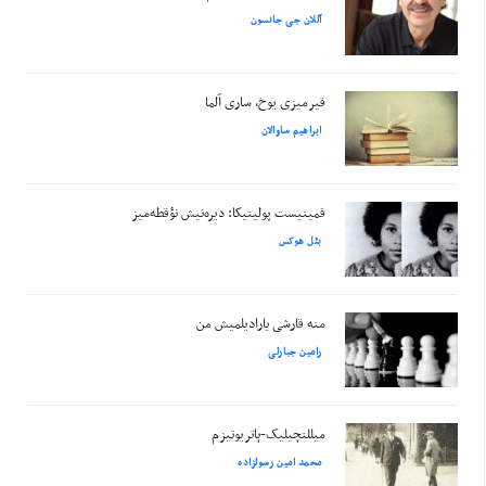
آللان جی جانسون
قیرمیزی یوخ، ساری آلما
ابراهیم ساوالان
فمینیست پولیتیکا: دیره‌نیش نؤقطه‌میز
بئل هوکس
منه قارشی یارادیلمیش من
رامین جبارلی
میللتچیلیک-پاتریوتیزم
محمد امین رسولزاده