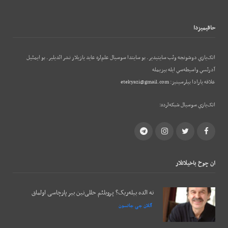
حاقيميزدا
اتک‌يازي دوشونجه وئب‌ سايتيدير. بو سايتدا سوسيال علم‌لره عايد يازيلار نشر ائديلير. بو ایمئيل
آدرئسي واسيطه‌سي ايله بيزيمله
علاقه يارادا بيلرسينيز:
etekyazi@gmail.com
اتک‌يازي سوسيال شبکه‌لرده:
Telegram
Instagram
Twitter
Facebook
ان چوخ باخيلانلار
نه ائده بیله‌ریک؟ پروبلئم حللی‌نین بیر پارچاسی اولماق
آللان جی جانسون