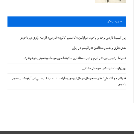
سون يازيلار
زوراکیلیغا قارشی وجدان یاخود شوایگین “کاستلیو کالوینه قارشی” اثرینه اؤتری بیر باخیش
نقش نظری و عملی مخالفان فدرالیسم در ایران
علیرضا اردبیلی‌نین فدرالیزم و دیل مسئله‌لری حاقیندا سون موصاحیبه‌سینی دوشونه‌رک
بورژوازییا مدرنلیگین سوسیال دایاغی
فدرالیزم و آنا دیلی؛ «قان»،«چوماق» و«ال تورموزو» آراسیندا علیرضا اردبیلی‌نین آرقومئنتلرینه بیر
باخیش