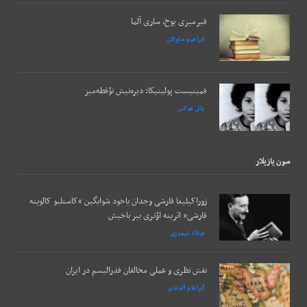
قیرمیزی یوخ، ساری آلما
ابراهیم ساوالان
فمینیست پولیتیکا: دیره‌نیش نؤقطه‌میز
بئل هوکس
سون يازيلار
زوراکیلیغا قارشی وجدان یاخود شوایگین “کاستلیو کالوینه
قارشی” اثرینه اؤتری بیر باخیش
میلاد تیموری
نقش نظری و عملی مخالفان فدرالیسم در ایران
آبراهام الوندی