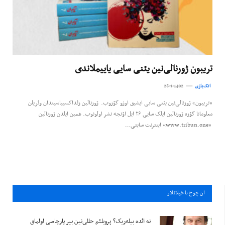
تریبون ژورنالی‌نین یئنی سایی یاییملاندی
اتک‌یازی
28-1-1402
«تریبون» ژورنالی‌نین یئنی سایی ایشیق اوزو گؤروب. ژورنالین رئداکسییاسیندان وئریلن
معلوماتا گؤره ژورنالین ایلک سایی ۲۶ ایل اؤنجه نشر اولونوب. همین ایلدن ژورنالین
«www.tribun.one» اینترنت سایتی…
ان چوخ باخيلانلار
نه ائده بیله‌ریک؟ پروبلئم حللی‌نین بیر پارچاسی اولماق