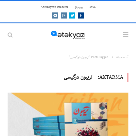
علاقه
بيزه ياز
Azərbaycan Türkcəsi
Telegram
Instagram
Twitter
Facebook
»
آنا صحيفه
Posts Tagged "تریبون درگیسی"
AXTARMA:
تریبون درگیسی