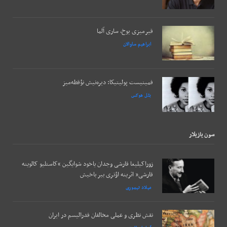
قیرمیزی یوخ، ساری آلما
ابراهیم ساوالان
فمینیست پولیتیکا: دیره‌نیش نؤقطه‌میز
بئل هوکس
سون يازيلار
زوراکیلیغا قارشی وجدان یاخود شوایگین “کاستلیو کالوینه
قارشی” اثرینه اؤتری بیر باخیش
میلاد تیموری
نقش نظری و عملی مخالفان فدرالیسم در ایران