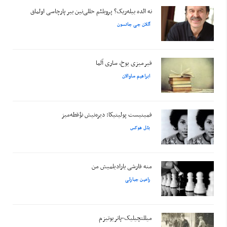
نه ائده بیله‌ریک؟ پروبلئم حللی‌نین بیر پارچاسی اولماق
آللان جی جانسون
قیرمیزی یوخ، ساری آلما
ابراهیم ساوالان
فمینیست پولیتیکا: دیره‌نیش نؤقطه‌میز
بئل هوکس
منه قارشی یارادیلمیش من
رامین جبارلی
میللتچیلیک-پاتریوتیزم