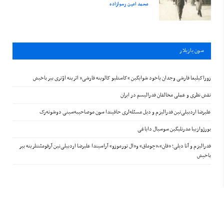
محمد امین رسولزاده
سون يازيلار
زوراکیلیغا قارشی وجدان یاخود شوایگین “کاستلیو کالوینه قارشی” اثرینه اؤتری بیر باخیش
نقش نظری و عملی مخالفان فدرالیسم در ایران
علیرضا اردبیلی‌نین فدرالیزم و دیل مسئله‌لری حاقیندا سون موصاحیبه‌سینی دوشونه‌رک
بورژوازییا مدرنلیگین سوسیال دایاغی
فدرالیزم و آنا دیلی؛ «قان»،«چوماق» و«ال تورموزو» آراسیندا علیرضا اردبیلی‌نین آرقومئنتلرینه بیر
باخیش