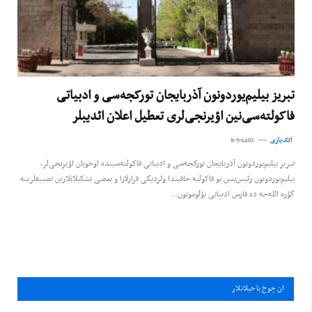
تبریز بیلیم‌یوردونون آذربایجان تورکجه‌سی و ادبياتی
فاکولته‌سی‌نین اؤیرنجی‌لری تعطیل اعلان ائدیبلر
اتک‌یازی
9-3-1402
تبریز بیلیم‌یوردونون آذربایجان تورکجه‌سی و ادبياتی فاکولته‌سینده اوخویان اؤیرنجی‌لر،
بیلیم‌یوردونون رئیس‌ینین بو فاکولته حاقیندا وئردیگی قرارلارا و بعضی تشکیلاتلارین تضییقلرینه
گؤره ائله‌جه ده فارس ادبياتی بؤلومونون…
ان چوخ باخيلانلار