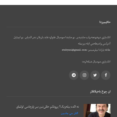
حاقيميزدا
اتک‌يازي دوشونجه وئب‌ سايتيدير. بو سايتدا سوسيال علم‌لره عايد يازيلار نشر ائديلير. بو ایمئيل
آدرئسي واسيطه‌سي ايله بيزيمله
علاقه يارادا بيلرسينيز:
etekyazi@gmail.com
اتک‌يازي سوسيال شبکه‌لرده:
Telegram
Instagram
Twitter
Facebook
ان چوخ باخيلانلار
نه ائده بیله‌ریک؟ پروبلئم حللی‌نین بیر پارچاسی اولماق
آللان جی جانسون