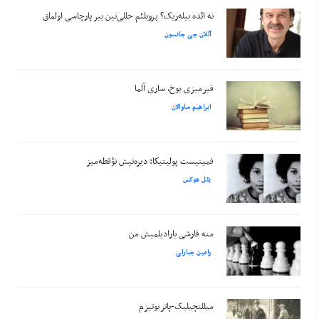
نه ائده بیله‌ریک؟ پروبلئم حللی‌نین بیر پارچاسی اولماق
آللان جی جانسون
قیرمیزی یوخ، ساری آلما
ابراهیم ساوالان
فمینیست پولیتیکا: دیره‌نیش نؤقطه‌میز
بئل هوکس
منه قارشی یارادیلمیش من
رامین جبارلی
میللتچیلیک-پاتریوتیزم