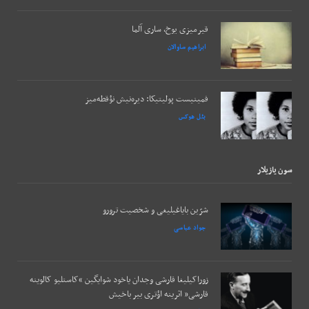
قیرمیزی یوخ، ساری آلما
ابراهیم ساوالان
فمینیست پولیتیکا: دیره‌نیش نؤقطه‌میز
بئل هوکس
سون يازيلار
شرّین بایاغیلیغی و شخصیت ترورو
جواد عباسی
زوراکیلیغا قارشی وجدان یاخود شوایگین “کاستلیو کالوینه
قارشی” اثرینه اؤتری بیر باخیش