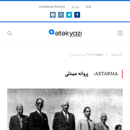
علاقه
بيزه ياز
Azərbaycan Türkcəsi
Telegram
Instagram
Twitter
Facebook
»
آنا صحيفه
Posts Tagged "پروانه ممدلی"
AXTARMA:
پروانه ممدلی