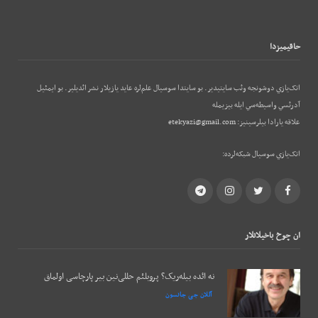
حاقيميزدا
اتک‌يازي دوشونجه وئب‌ سايتيدير. بو سايتدا سوسيال علم‌لره عايد يازيلار نشر ائديلير. بو ایمئيل
آدرئسي واسيطه‌سي ايله بيزيمله
علاقه يارادا بيلرسينيز:
etekyazi@gmail.com
اتک‌يازي سوسيال شبکه‌لرده:
Telegram
Instagram
Twitter
Facebook
ان چوخ باخيلانلار
نه ائده بیله‌ریک؟ پروبلئم حللی‌نین بیر پارچاسی اولماق
آللان جی جانسون