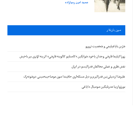
محمد امین رسولزاده
سون يازيلار
شرّین بایاغیلیغی و شخصیت ترورو
زوراکیلیغا قارشی وجدان یاخود شوایگین “کاستلیو کالوینه قارشی” اثرینه اؤتری بیر باخیش
نقش نظری و عملی مخالفان فدرالیسم در ایران
علیرضا اردبیلی‌نین فدرالیزم و دیل مسئله‌لری حاقیندا سون موصاحیبه‌سینی دوشونه‌رک
بورژوازییا مدرنلیگین سوسیال دایاغی