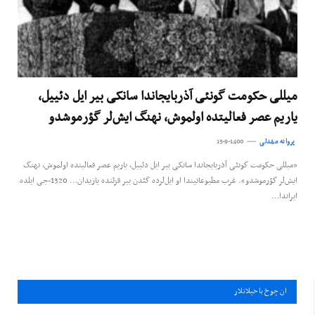
میللی حکومت گونئی آذربایجاندا سانکی بیر ایل دئییل،
یاریم عصر فعالیتده اولموش، نهنگ ایش‌لر گؤرموشدو
پروانه ممّدلی
13-9-1400
«میللی حکومت گونئی آذربایجاندا سانکی بیر ایل دئییل، یاریم عصر فعالیتده اولموش، نهنگ
ایش‌لر گؤرموشدو». غرب مطبوعاتیندا او ایل‌لرده گئدن بیر قزئتده یازیدان… 1320-جی ایلده
ایراندا…
ان چوخ باخيلانلار