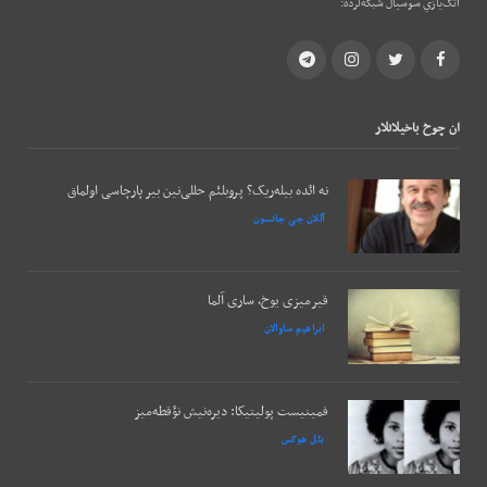
اتک‌يازي سوسيال شبکه‌لرده:
Telegram
Instagram
Twitter
Facebook
ان چوخ باخيلانلار
نه ائده بیله‌ریک؟ پروبلئم حللی‌نین بیر پارچاسی اولماق
آللان جی جانسون
قیرمیزی یوخ، ساری آلما
ابراهیم ساوالان
فمینیست پولیتیکا: دیره‌نیش نؤقطه‌میز
بئل هوکس