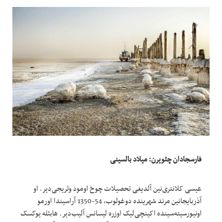
فارسجادان چئویرن: میلاد بالسینی
عیسی کلانتری‌نین آلدیغی تحصیلات چوخ اومود وئریجی‌دیر. او
آذربایجانین مرند شهرینده دوغولوب، 54-1350 آراسیندا اورمو
اونیورسیته‌سینده اکینچی‌لیک اوزره لیسانس آلیب‌دیر. هابئله یوکسک