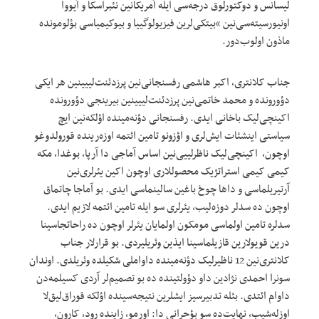
لیسانس و دوکتورلوق درجه‌سی ایله آمریکانین نئبراسکا و آیووا
اونیورسیته‌سی‌نین “بیتکی‌لرین فیزیولوگییا و بیوکیمیاسی بؤلومونده
ماذون اولوب‌دور.
جناب کلانتری، اکبر هاشمی رفسنجانی‌نین پرزدئنت‌لییینین هر ایکی
دؤورونده و محمد خاتمی‌نین پرزدئنت‌لییینین بیرینجی دؤورونده
اکینچی‌لیک باخانی ایدی. رفسنجانی دؤنه‌مینده اؤلکه‌نین ایچ
سیاستی اینشئات ایش‌لری و اؤزونو تامین ائتمه اوزه‌رینده قورولدوغو
اوچون، اکینچی‌لیک ناظرلییی‌نین اساس آماجی دا آرپا، بوغدا، مکه
کیمی کیمی استراتژیک محصوللاری اوچون اکین یئرلری‌نین
آرتیریلماسی و داها چوخ باغین سالینماسی ایدی. بو آماجا چاتماق
اوچون ده سدلر دوزه‌لیب، یئرلری سو ایله تامین ائتمه لازیم ایدی.
سدلره تامین اولماسی مومکون اولمایان یئرلر اوچون ده راحاتجاسینا
درین قویولارین قازیلماسینا ایذین وئریلیردی. بو قرار‌لار جناب
کلانتری‌نین 12 ناظیرلیک دؤنه‌مینده داواملی شکیلده وئریلدی. اوندان
سونرا احمدی نژادین داو دؤولتینده ده بو تصمیم‌لر آردی کسیلمه‌دن
داوام ائتدی. بئله تدبیرسیز ایشلرین نتیجه‌سینده اؤلکه قوراق‌لیق‌لا
اوزله‌شیب، نهایت‌ده سو بؤحرانی دا: اورمو، زاینده رود، کارون،