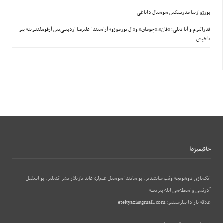
بورژوازییا مدرنلیگین سوسیال دایاغی
فدرالیزم و آنا دیلی؛ «قان»،«چوماق» و«ال تورموزو» آراسیندا علیرضا اردبیلی‌نین آرقومئنتلرینه بیر
باخیش
حاقيميزدا
اتک‌يازي دوشونجه وئب‌ سايتيدير. بو سايتدا سوسيال علم‌لره عايد يازيلار نشر ائديلير. بو ایمئيل
آدرئسي واسيطه‌سي ايله بيزيمله
علاقه يارادا بيلرسينيز:
etekyazi@gmail.com