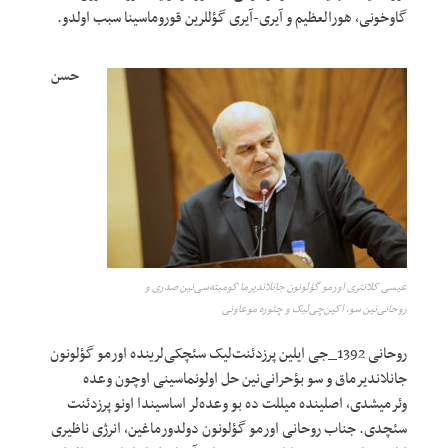
گاوخونی، هورالعظیم و آیری-آیری گؤللرین قوروماسینا سبب اولدو.
حسن
عیسی کلانتری اورمو گؤلونون جانلاندیرما کومیته‌سی‌نین صدری و
روحانی‌نین سو، اکین‌چی‌لیک و چئوره موعاونی
روحانی 1392_جی ایلین پرزدئنت‌لیک سئچکی‌لرینده اورمو گؤلونون
جانلاندیرماق و سو بؤحرانی‌نین حل اولونماسینی اوچون وعده
وئرمیشدی، اصلینده میللت ده بو وعده‌لر اساسیندا اونو پرزدئنت
سئچدی. جناب روحانی اورمو گؤلونون دولدورماغین، انرژی ناظیری