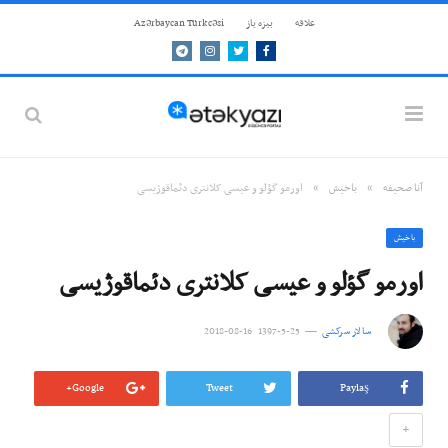
علاقه
بيزه ياز
Azərbaycan Türkcəsi
Telegram
Instagram
Twitter
Facebook
»
»
آنا صحيفه
باخيش
اورمو گؤلو و عیسی کلانتری‌ دئماقوژیسی
باخيش
اورمو گؤلو و عیسی کلانتری‌ دئماقوژیسی
سالار سرکشی
25-5-1397 16-08-2018
Google+
Tweet
Paylaş
+