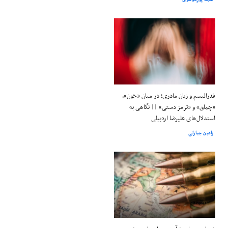
فدرالیسم و زبان مادری؛ در میان «خون»،
«چماق» و «ترمز دستی» || نگاهی به
استدلال‌های علیرضا اردبیلی
رامین جبارلی