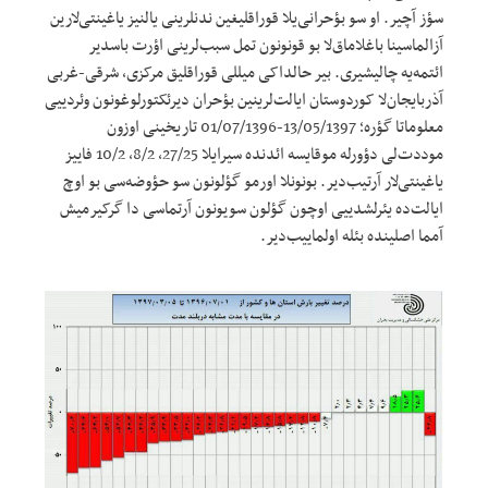
سؤز آچیر. او سو بؤحرانی‌یلا قوراقلیغین ندنلرینی یالنیز یاغینتی‌لارین
آزالماسینا باغلاماق‌لا بو قونونون تمل سبب‌لرینی اؤرت باسدیر
ائتمه‌یه چالیشیری. بیر حالداکی میللی قوراقلیق مرکزی، شرقی-غربی
آذربایجان‌لا کوردوستان ایالت‌لرینین بؤحران دیرئکتورلوغونون وئردییی
معلوماتا گؤره؛ 13/05/1397-01/07/1396 تاریخینی اوزون
موددت‌لی دؤورله موقایسه ائدنده سیرایلا 27/25، 8/2، 10/2 فاییز
یاغینتی‌لار آرتیب‌دیر. بونونلا اورمو گؤلونون سو حؤوضه‌سی بو اوچ
ایالت‌ده یئرلشدییی اوچون گؤلون سویونون آرتماسی دا گرکیرمیش
آمما اصلینده بئله اولماییب‌دیر.