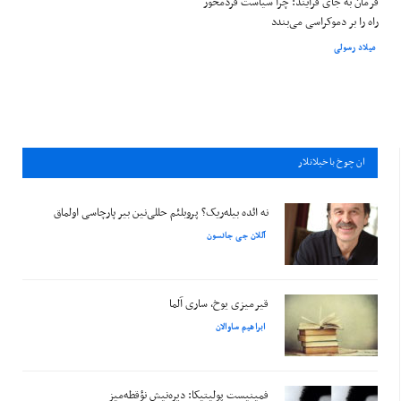
فرمان به جای فرآیند: چرا سیاست فردمحور
راه را بر دموکراسی می‌بندد
میلاد رسولی
ان چوخ باخيلانلار
نه ائده بیله‌ریک؟ پروبلئم حللی‌نین بیر پارچاسی اولماق
آللان جی جانسون
قیرمیزی یوخ، ساری آلما
ابراهیم ساوالان
فمینیست پولیتیکا: دیره‌نیش نؤقطه‌میز