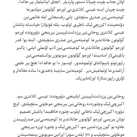
اولان جناب چیت چییانا دستور وئردیلر. آنجاق اینانیلماز بیر حالدا،
چیت چییان ایسه عیسی کلانتری‌نی اورمو گؤلونون دولدورما
کومیته‌سی‌نین صدری سئچدی. یانی رفسنجانی ایله خاتمی‌نین
دؤنه‌مینده اکین‌چی‌لیک ناطیری اولوب، بئله قونولارا خیانت‌له یاناشان
عیسی کلانتری روحانی‌نین پرزدئنت‌لییینین بیرینجی دؤورونده اورمو
گؤلونون جانلاندیرما کومیته‌سی‌نین صدری سئچیلدی. البته بوا قدر
اورمو گؤلونون جانلاندیرما کومیته‌سی‌نین لاپ اؤنملی ایشی: یالنیز
یاغینتی‌لار اساسیندا اورمو گؤلونون سویونون یوکسلمه‌سی‌نین
راپورتونو یاییم‌لاماق اولموشدور. اونسوز دا بو حاقدادا هئچ بیر علمی
آراشدیرما اولمامیش‌دیر. کومیته‌نین سایتینا باخدیق‌دا ساده مقاله‌لر و
اؤتری راپورت‌لارلا اوزله‌شیریک.
روحانی‌نین پرزدئنت‌لییینین ایکینجی دؤورونده؛ عیسی کلانتری سو،
اکین‌چی‌لیک وچئوره‌ده روحانی‌نین بیرینجی موعاونی سئچیلدی. اوچ
دؤوره اکین‌چی‌لیک باخانی اولوب چئوره حاققیندا یانلیش تصمیم
توتان بیریسی اورمو گؤلونون جانلاندیرما کومیته‌سی‌نین صدرلیییندن
علاوه بو گون پرزدئنتین سو، اکین‌چی‌لیک و چئوره اوزره بیرینجی
موعاونی سئچیلیب و 50 ایلدن سونرا ایرانین سویونون بیتمه‌سیندن