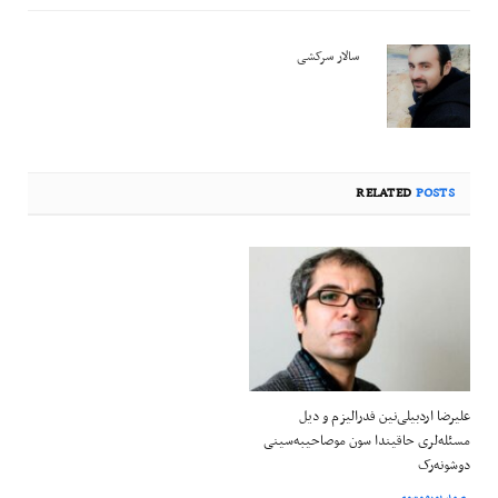
سالار سرکشی
RELATED
POSTS
علیرضا اردبیلی‌نین فدرالیزم و دیل
مسئله‌لری حاقیندا سون موصاحیبه‌سینی
دوشونه‌رک
صمد پورموسوی