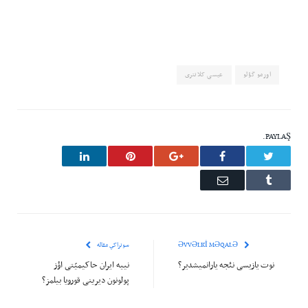
اورمو گؤلو
عیسی کلانتری‌
PAYLAŞ.
LinkedIn
Pinterest
Google+
Facebook
Twitter
Email
Tumblr
ƏVVƏLKI MƏQALƏ
سونراکي مقاله
نوت يازيسی نئجه يارانميشدير؟
نییه ایران حاکیمیّتی اؤز
پولونون دیرینی قورویا بیلمز؟