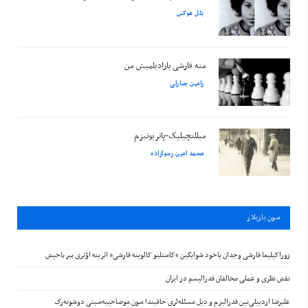
بئل هوکس
منه قارشی یارادیلمیش من
رامین جبارلی
میللتچیلیک-پاتریوتیزم
محمد امین رسولزاده
سون يازيلار
زوراکیلیغا قارشی وجدان یاخود شوایگین “کاستلیو کالوینه قارشی” اثرینه اؤتری بیر باخیش
نقش نظری و عملی مخالفان فدرالیسم در ایران
علیرضا اردبیلی‌نین فدرالیزم و دیل مسئله‌لری حاقیندا سون موصاحیبه‌سینی دوشونه‌رک