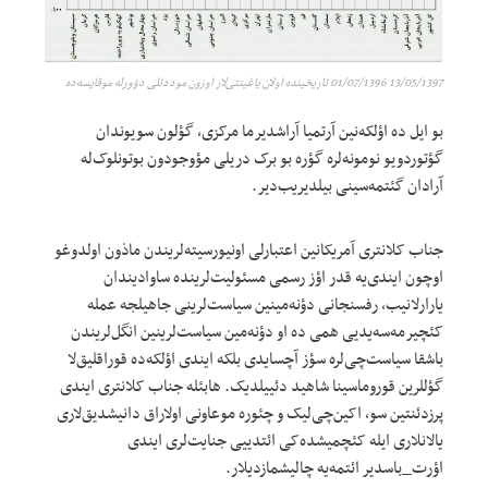
13/05/1397 01/07/1396 تاریخینده اولان یاغینتی‌لار اوزون موددتلی دؤورله موقایسه‌ده
بو ایل ده اؤلکه‌نین آرتمیا آراشدیرما مرکزی، گؤلون سویوندان
گؤتوردویو نومونه‌لره گؤره بو برک دریلی مؤوجودون بوتونلوک‌له
آرادان گئتمه‌سینی بیلدیریب‌دیر.
جناب کلانتری آمریکانین اعتبارلی اونیورسیته‌لریندن ماذون اولدوغو
اوچون ایندی‌یه‌ قدر اؤز رسمی مسئولیت‌لرینده ساوادیندان
یارارلانیب، رفسنجانی دؤنه‌مینین سیاست‌لرینی جاهیلجه عمله
کئچیرمه‌سه‌یدیی همی ده او دؤنه‌مین سیاست‌لرینین انگل‌لریندن
باشقا سیاست‌چی‌لره سؤز آچسایدی بلکه ایندی اؤلکه‌ده قوراقلیق‌لا
گؤللرین قوروماسینا شاهید دئییلدیک. هابئله جناب کلانتری ایندی
پرزدئنتین سو، اکین‌چی‌لیک و چئوره موعاونی اولاراق دانیشدیق‌لاری
یالانلاری ایله کئچمیشده‌کی ائتدییی جنایت‌لری ایندی
اؤرت_باسدیر ائتمه‌یه چالیشمازدیلار.