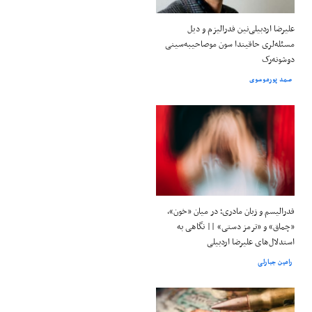
علیرضا اردبیلی‌نین فدرالیزم و دیل
مسئله‌لری حاقیندا سون موصاحیبه‌سینی
دوشونه‌رک
صمد پورموسوی
فدرالیسم و زبان مادری؛ در میان «خون»،
«چماق» و «ترمز دستی» || نگاهی به
استدلال‌های علیرضا اردبیلی
رامین جبارلی