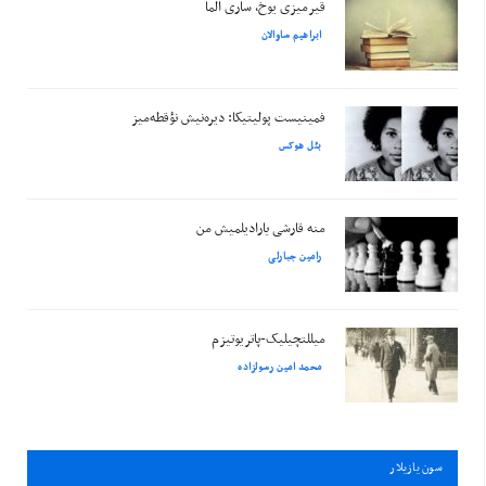
قیرمیزی یوخ، ساری آلما
ابراهیم ساوالان
فمینیست پولیتیکا: دیره‌نیش نؤقطه‌میز
بئل هوکس
منه قارشی یارادیلمیش من
رامین جبارلی
میللتچیلیک-پاتریوتیزم
محمد امین رسولزاده
سون يازيلار