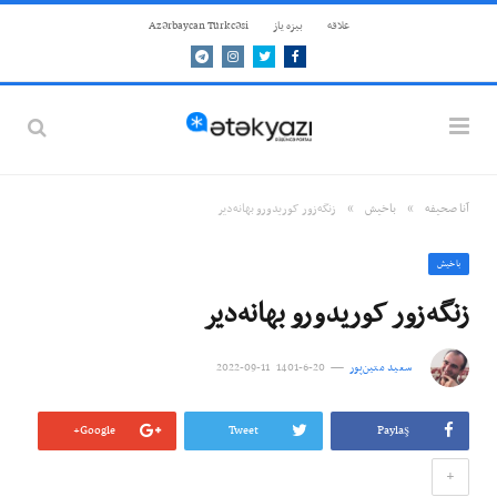
علاقه
بيزه ياز
Azərbaycan Türkcəsi
Telegram
Instagram
Twitter
Facebook
»
»
آنا صحيفه
باخيش
زنگه‌زور کوریدورو بهانه‌دیر
باخيش
زنگه‌زور کوریدورو بهانه‌دیر
سعید متین‌پور
20-6-1401 11-09-2022
Google+
Tweet
Paylaş
+