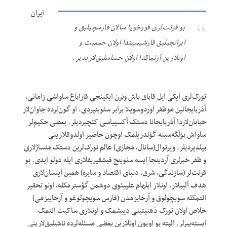
ایران
بو قزئت‌لری قورخویا سالان فارسچیلیق و
ایرانچیلیق قارشیسیندا اولان جمعیت و
اونلارین آرتماقدا اولان حساسلیق‌لاریدیر.
تورک‌لری ایکی ایل قاباق باش وئرن ایکینجی قاراباغ ساواشی زامانی،
آذربایجانین موظفر اوردوسویلا برابر سئوینیردی. او گون‌لرده جاوان‌لار
خیابان‌لاردا آذربایجانا دستک آکسییاسی کئچیردیلر. بعضی حکیم‌لر
ساواش بؤلگه‌سینه گؤندریلمک اوچون حاضیر اولدوقلارینی
بیلدیردیلر. ویرتوال(سانال، مجازی) عالم تورک‌لرین دستک مئساژلاری
و ظفر خبرلری آردینجا ایسه سئوینج قیشقیریقلاری ایله دولو ایدی. بو
قزئت‌لر (سازندگی، شرق، دنیای اقتصاد و سایره) همین اینسان‌لاری
هدف آلیبلار. اونلار ایلهام علییئوی دوشمن گؤسترمکله، اونو تحقیر
ائتمکله سویچولوق و آرخایزمدن (فارس سویچولوغو و آرخاییزمی)
خلاص اولان تورک ذهنیتینی دییشمک و اونلاری ساکیت ائتمک
ایسته‌ییرلر. البته بو اویون اونلارین بعضی مسئله‌لرده ناشیلیق‌لارینی