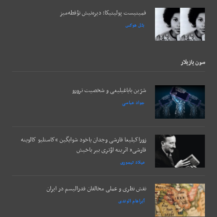
فمینیست پولیتیکا: دیره‌نیش نؤقطه‌میز
بئل هوکس
سون يازيلار
شرّین بایاغیلیغی و شخصیت ترورو
جواد عباسی
زوراکیلیغا قارشی وجدان یاخود شوایگین “کاستلیو کالوینه
قارشی” اثرینه اؤتری بیر باخیش
میلاد تیموری
نقش نظری و عملی مخالفان فدرالیسم در ایران
آبراهام الوندی