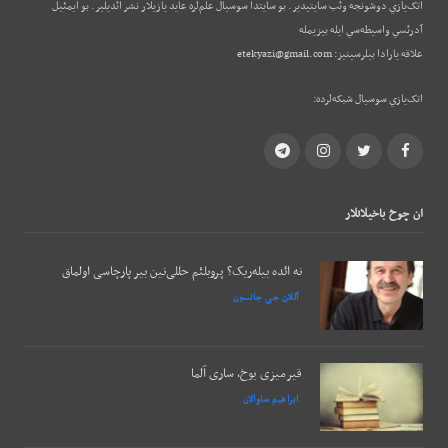
اتک‌يازي دوشونجه وئب‌ سايتيدير. بو سايتدا سوسيال علم‌لره عايد يازيلار نشر ائديلير. بو ایمئيل
آدرئسي واسيطه‌سي ايله بيزيمله
علاقه يارادا بيلرسينيز:
etekyazi@gmail.com
اتک‌يازي سوسيال شبکه‌لرده:
Telegram
Instagram
Twitter
Facebook
ان چوخ باخيلانلار
نه ائده بیله‌ریک؟ پروبلئم حللی‌نین بیر پارچاسی اولماق
آللان جی جانسون
قیرمیزی یوخ، ساری آلما
ابراهیم ساوالان