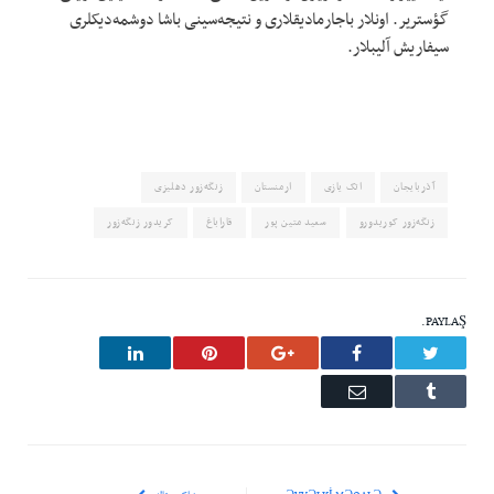
گؤستریر. اونلار باجارمادیقلاری و نتیجه‌سینی باشا دوشمه‌دیکلری
سیفاریش آلیبلار.
آذربایجان
اتک یازی
ارمنستان
زنگه‌زور دهلیزی
زنگه‌زور کوریدورو
سعید متین پور
قاراباغ
کریدور زنگه‌زور
PAYLAŞ.
LinkedIn
Pinterest
Google+
Facebook
Twitter
Email
Tumblr