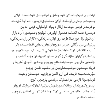
قزئت‌لری قورخویا سالان فارسچیلیق و ایرانچیلیق قارشیسیندا اولان
جمعیت و اونلارین آرتماقدا اولان حساسلیق‌لاریدیر. ائله اونا گؤره ده،
بو قزئت‌لر فرضی دوشمنه (رئال دونیادا اولمایان، فرض ائدیلن
دوشمن) حمله ائتمکله مشغول اولورلار. گولونج وضعیتدیر: آزاد بازار
(ان نئولیبرال فورمدا) طرفداری اولان سازندگی («کارگزاران سازندگی»
پارتییاسی‌نین ارگانی) فارس سویچولوغونون نهایی نقطه‌سینده یئر
آلیب و اؤلکه‌نین تورک قونشولارینا قارشی کین و نیفرت پوسکورور. بو
پارتییا (کارگزاران سازندگی) گوج ایستورکتوروندان چؤله آتیلیب و
اؤلکه‌نین خاریجی سیاستینده هئچ بیر رولو یوخدور. آنجاق آمئریکا و
غربله دوستلوق موناسیبت‌لرینین یارانماسینا تلسن، برجام
سؤزلشمه‌سینه قاییتماغی آرزو ائد‌ن بو پارتییا، موسلمان و شیعه
قونشوسونا قارشی دوشمنلیک سیاستی یئریدیر. گوج
ایستوروکتوروندان اوزاقلاشدیریلمیش پارتییا، تهلوکه‌سیزلیک اویونو
آردینجادیر. خاریجی سیاستی تورک وطنداش‌لارینی تحقیری اوچون
ایستیفاده ائدیر.