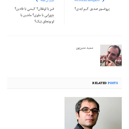
ƏVVƏLKI MƏQALƏ
سونراکي مقاله
پروفسور صدیق کیم ایدی؟
قیز یا اوغلان؟ کیشی یا قادین؟
چهرایی یا ماوی؟ ماشین یا
اویونجاق بَبَک؟
سعید متین‌پور
RELATED
POSTS