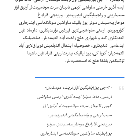
ایسه آذری-ارمنی ساواشی کیمی تانینان سرت موناسیبت‌لر آرتیق اؤز
سبب‌لرینی و واجیبلیگینی ایتیریبدیر. بیرینجی قاراباغ
موحاریبه‌سیندن سونرا یوزایللیک ساواشین سونلانماسی ایشاره‌لری
گؤرونوردو. ارمنی ساواشچی‌لاری قیرغین تؤرتدیکلری، دارماداغین
ائتدیکلری کند و شهرلری هئچ واخت آباد ائتمه‌دیلر. صاحیبلیک
ایدعاسی ائتدیکلری، خصوصیله ایشغال ائدیلمیش توپراق‌لاری آباد
ائتمه‌دیلر؛ گویا کی، یوز ایللیک نیفرت‌لرینی قاراباغین باشینا
تؤکمکدن باشقا هئچ نه ایسته‌میردیلر.
۲۰-جی یوزایللیگین اوّل‌لرینده موسلمان-
ارمنی، داها سونرا ایسه آذری-ارمنی ساواشی
کیمی تانینان سرت موناسیبت‌لر آرتیق اؤز
سبب‌لرینی و واجیبلیگینی ایتیریبدیر.
بیرینجی قاراباغ موحاریبه‌سیندن سونرا
یوزایللیک ساواشین سونلانماسی ایشاره‌لری