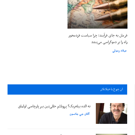
فرمان به جای فرآیند: چرا سیاست فردمحور
راه را بر دموکراسی می‌بندد
میلاد رسولی
ان چوخ باخيلانلار
نه ائده بیله‌ریک؟ پروبلئم حللی‌نین بیر پارچاسی اولماق
آللان جی جانسون