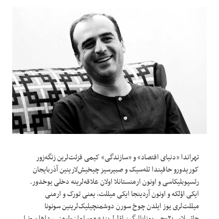
تهراندا «دنیای اقتصاد» و «سازندگی» کیمی قزئت‌لرین زنگه‌زور
کوریدورو حاقیندا تله‌سیک و صبیرسیز چیخیش‌لارینین آذربایجان
رئسپوبلیکاسی و اونون ارمنستانلا اولان علاقه‌لرینه دخلی یوخدور.
ایکی اؤلکه و اونون آردینجا ایکی میللت، یعنی تورک و ارمنی
میللت‌لری یوز ایلدن چوخ سورن دوشمنچیلیک‌لرینین سونونا
چاتیبلار. ۲۰-جی یوزایللیگین اوّل‌لرینده موسلمان-ارمنی، داها سونرا