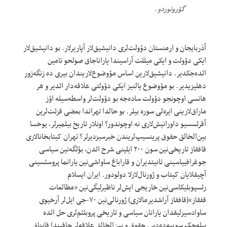
گؤرونوردو.
آذربایجان و ارمنستان دؤولت‌لری دانیشیق‌لار آپاریرلار. بو دانیشیق‌لار
ایکی دؤولت و ایکی میللت آراسیندا یاراناجاق صولحو تامین
ائد‌ه‌جکدیر. دانیشیق‌لارین اساس مؤوضوع‌لاریندان بیری ده زنگه‌زور
دهلیزیدیر. بو مؤوضوع یالنیز ایکی دؤولتی علاقه‌دار ائدیر و هر
هانسی اوچونجو دؤولت ساده‌جه بو دؤولت‌لر واسطه‌سیله اؤز
ماراق‌لارینی ایر‌ه‌لی سوره بیلر. بو حالدا تهراندا بعضی قزئت‌لرین
آقرئسسیو داورانیش‌لاری نه اوچوندور؟ اونلار تاریخ بیلمیرلر، یوخسا
بین‌الخالق حقوق پرینسیپ‌لریندن خبرسیزدیرلر؟ تهران کیتابخانالاری
قافقاز تاریخی‌نین سون ۲۰۰ ایلینی شرح ائد‌ن، بؤلگه‌نین سیاسی
جوغرافییاسینی تانیتدیران و قاراباغ ساواشی‌نین یارانما پروسئسینی
آچیقلایان کیتاب و ژورنال‌لارلا دولودور. ایران ایسلام
رئسپوبلیکاسی‌نین خاریجی ایش‌لر ناظیرلیگی‌نین «مطالعات
قفقاز»(قافقاز آراشدیرمالاری) ژورنالی‌نین ۷۰-جی ایل‌لر آرخیوی
ساوادسیزلیقدان یارانان سیاسی و تاریخی پروبلئم‌لری حل ائده
بیله‌جک سوییه‌ده‌دیر. حقوق و بین‌الخالق علاقه‌لر حاقیندا قایناق