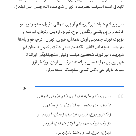
تاپماق ایسه اینترنت عصرینده، تهران شهرینده ائله چتین ایش اولماز.
بس پروبلئم هارادادیر؟ پروبلئم آرازین شمالی دئییل، جنوبودور. بو
قزئت‌لرین پروبلئمی زنگه‌زور یوخ، تبریز، اردبیل، زنجان، اورمیه و
بؤیوک تورک جمعیتی اولان همدان، قزوین، تهران، کرج، قم و باشقا
یئرلردیر. نئچه ایل قاباق اؤلکه‌نین دینی مرکزی کیمی تانینان قم
شهرینده بیر تورک شخصین میللت وکیلی سئچیلدیگی ایراندا؛
شهرلری‌نین نماینده‌سی پارلامئنت رئیسی اولان تورک‌لر اؤز
سویداش‌لارینی وکیل کیمی سئچمک ایسته‌ییرلر.
بو
بس پروبلئم هارادادیر؟ پروبلئم آرازین شمالی
دئییل، جنوبودور. بو قزئت‌لرین پروبلئمی
زنگه‌زور یوخ، تبریز، اردبیل، زنجان، اورمیه و
بؤیوک تورک جمعیتی اولان همدان، قزوین،
تهران، کرج، قم و باشقا یئرلردیر.