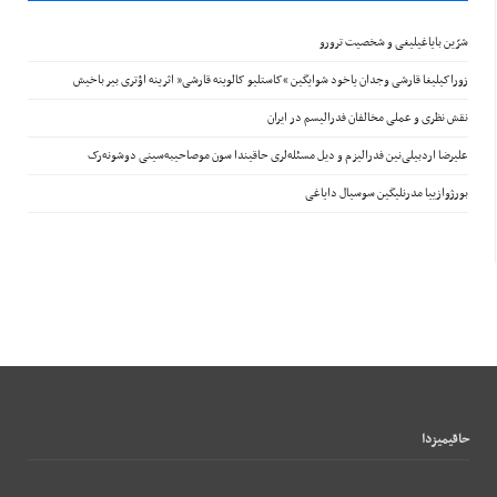
شرّین بایاغیلیغی و شخصیت ترورو
زوراکیلیغا قارشی وجدان یاخود شوایگین “کاستلیو کالوینه قارشی” اثرینه اؤتری بیر باخیش
نقش نظری و عملی مخالفان فدرالیسم در ایران
علیرضا اردبیلی‌نین فدرالیزم و دیل مسئله‌لری حاقیندا سون موصاحیبه‌سینی دوشونه‌رک
بورژوازییا مدرنلیگین سوسیال دایاغی
حاقيميزدا