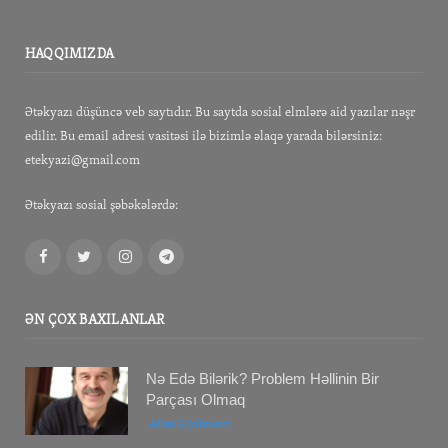
HAQQIMIZDA
Ətəkyazı düşüncə veb saytıdır. Bu saytda sosial elmlərə aid yazılar nəşr
edilir. Bu email adresi vasitəsi ilə bizimlə əlaqə yarada bilərsiniz:
etekyazi@gmail.com
Ətəkyazı sosial şəbəkələrdə:
Facebook
Twitter
Instagram
Telegram
ƏN ÇOX BAXILANLAR
Nə Edə Bilərik? Problem Həllinin Bir
Parçası Olmaq
Allan G Johnson