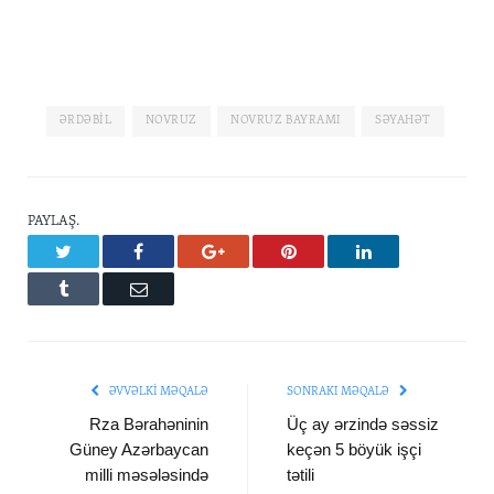
ƏRDƏBIL
NOVRUZ
NOVRUZ BAYRAMI
SƏYAHƏT
PAYLAŞ.
Twitter
Facebook
Google+
Pinterest
LinkedIn
Tumblr
Email
ƏVVƏLKI MƏQALƏ
SONRAKI MƏQALƏ
Rza Bərahəninin
Üç ay ərzində səssiz
Güney Azərbaycan
keçən 5 böyük işçi
milli məsələsində
tətili