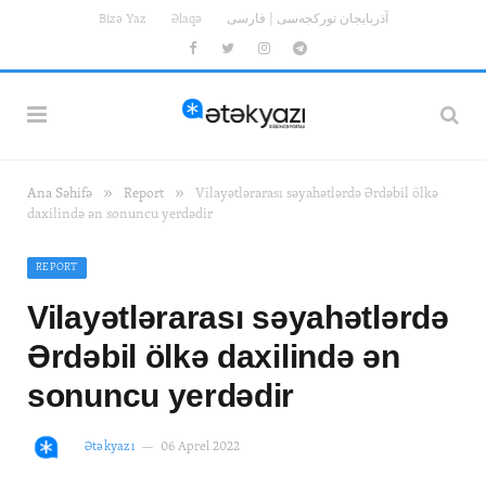
Bizə Yaz
Əlaqə
آذربایجان تورکجه‌سی | فارسی
Facebook
Twitter
Instagram
Telegram
»
»
Ana Səhifə
Report
Vilayətlərarası səyahətlərdə Ərdəbil ölkə
daxilində ən sonuncu yerdədir
REPORT
Vilayətlərarası səyahətlərdə
Ərdəbil ölkə daxilində ən
sonuncu yerdədir
Ətəkyazı
06 Aprel 2022