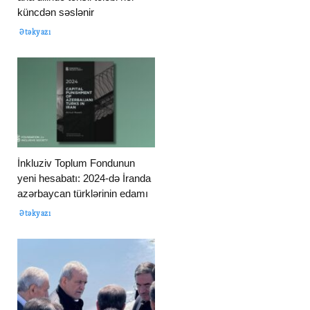
küncdən səslənir
Ətəkyazı
İnkluziv Toplum Fondunun
yeni hesabatı: 2024-də İranda
azərbaycan türklərinin edamı
Ətəkyazı