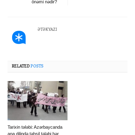
önəmi nədir?
ƏTƏKYAZI
RELATED
POSTS
Tarixin tələbi: Azərbaycanda
ana dilində təhsil tələbi hər