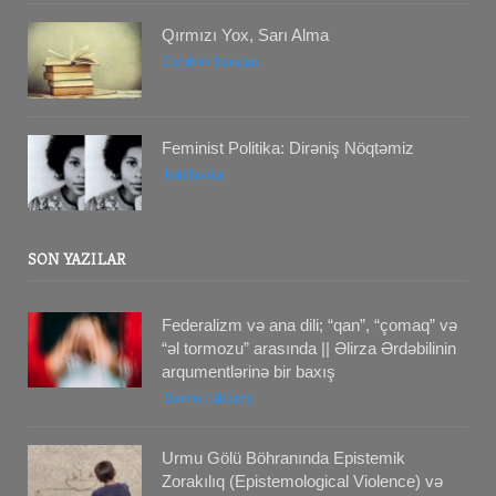
Qırmızı Yox, Sarı Alma
İbrahım Savalan
Feminist Politika: Dirəniş Nöqtəmiz
bell hooks
SON YAZILAR
Federalizm və ana dili; “qan”, “çomaq” və
“əl tormozu” arasında || Əlirza Ərdəbilinin
arqumentlərinə bir baxış
Ramin Cabbarlı
Urmu Gölü Böhranında Epistemik
Zorakılıq (Epistemological Violence) və