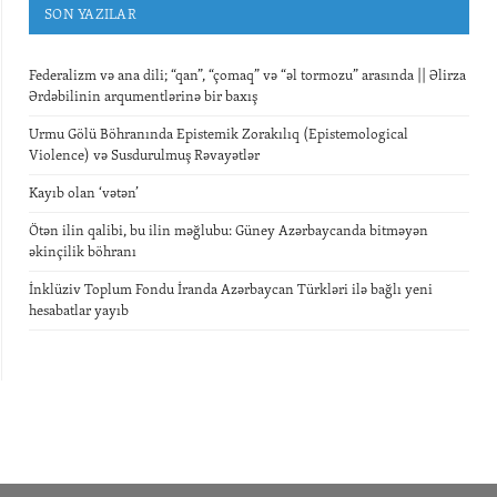
SON YAZILAR
Federalizm və ana dili; “qan”, “çomaq” və “əl tormozu” arasında || Əlirza
Ərdəbilinin arqumentlərinə bir baxış
Urmu Gölü Böhranında Epistemik Zorakılıq (Epistemological
Violence) və Susdurulmuş Rəvayətlər
Kayıb olan ‘vətən’
Ötən ilin qalibi, bu ilin məğlubu: Güney Azərbaycanda bitməyən
əkinçilik böhranı
İnklüziv Toplum Fondu İranda Azərbaycan Türkləri ilə bağlı yeni
hesabatlar yayıb