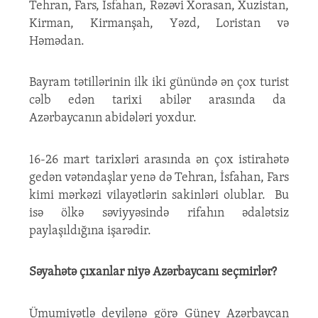
Tehran, Fars, İsfahan, Rəzəvi Xorasan, Xuzistan,
Kirman, Kirmanşah, Yəzd, Loristan və
Həmədan.
Bayram tətillərinin ilk iki günündə ən çox turist
cəlb edən tarixi abilər arasında da
Azərbaycanın abidələri yoxdur.
16-26 mart tarixləri arasında ən çox istirahətə
gedən vətəndaşlar yenə də Tehran, İsfahan, Fars
kimi mərkəzi vilayətlərin sakinləri olublar. Bu
isə ölkə səviyyəsində rifahın ədalətsiz
paylaşıldığına işarədir.
Səyahətə çıxanlar niyə Azərbaycanı seçmirlər?
Ümumiyətlə deyilənə görə Güney Azərbaycan