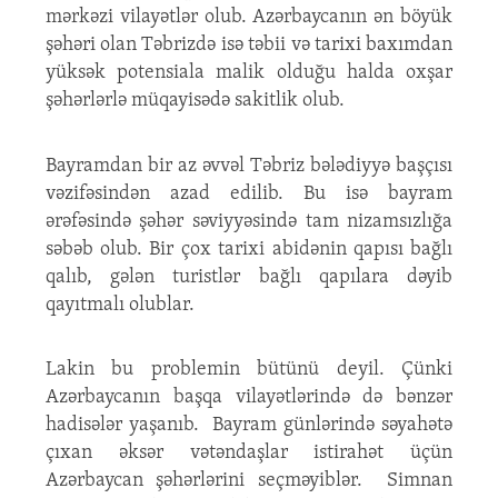
mərkəzi vilayətlər olub. Azərbaycanın ən böyük
şəhəri olan Təbrizdə isə təbii və tarixi baxımdan
yüksək potensiala malik olduğu halda oxşar
şəhərlərlə müqayisədə sakitlik olub.
Bayramdan bir az əvvəl Təbriz bələdiyyə başçısı
vəzifəsindən azad edilib. Bu isə bayram
ərəfəsində şəhər səviyyəsində tam nizamsızlığa
səbəb olub. Bir çox tarixi abidənin qapısı bağlı
qalıb, gələn turistlər bağlı qapılara dəyib
qayıtmalı olublar.
Lakin bu problemin bütünü deyil. Çünki
Azərbaycanın başqa vilayətlərində də bənzər
hadisələr yaşanıb. Bayram günlərində səyahətə
çıxan əksər vətəndaşlar istirahət üçün
Azərbaycan şəhərlərini seçməyiblər. Simnan