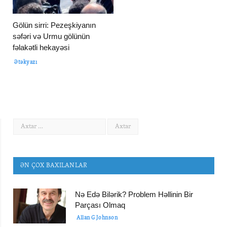
Gölün sirri: Pezeşkiyanın
səfəri və Urmu gölünün
fəlakətli hekayəsi
Ətəkyazı
ƏN ÇOX BAXILANLAR
Nə Edə Bilərik? Problem Həllinin Bir
Parçası Olmaq
Allan G Johnson