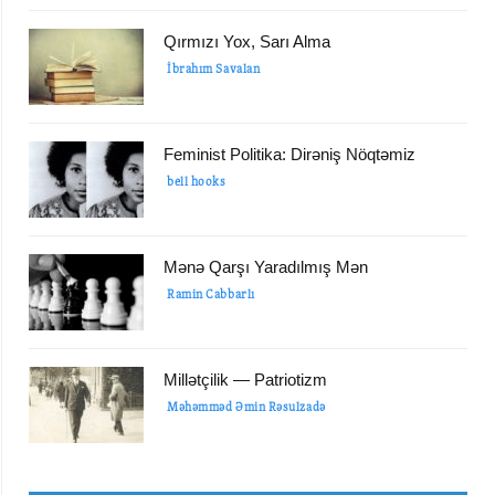
Qırmızı Yox, Sarı Alma
İbrahım Savalan
Feminist Politika: Dirəniş Nöqtəmiz
bell hooks
Mənə Qarşı Yaradılmış Mən
Ramin Cabbarlı
Millətçilik — Patriotizm
Məhəmməd Əmin Rəsulzadə