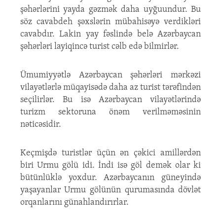
şəhərlərini yayda gəzmək daha uyğuundur. Bu
söz cavabdeh şəxslərin mübahisəyə verdikləri
cavabdır. Lakin yay fəslində belə Azərbaycan
şəhərləri layiqincə turist cəlb edə bilmirlər.
Ümumiyyətlə Azərbaycan şəhərləri mərkəzi
vilayətlərlə müqayisədə daha az turist tərəfindən
seçilirlər. Bu isə Azərbaycan vilayətlərində
turizm sektoruna önəm verilməməsinin
nəticəsidir.
Keçmişdə turistlər üçün ən çəkici amillərdən
biri Urmu gölü idi. İndi isə göl demək olar ki
bütünlüklə yoxdur. Azərbaycanın güneyində
yaşayanlar Urmu gölünün qurumasında dövlət
orqanlarını günahlandırırlar.