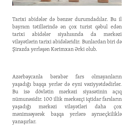
Tarixi abidələr də bənzər durumdadılar. Bu il
bayram tətillərində ən çox turist qəbul edən
tarixi abidələr siyahısında da mərkəzi
vilayətlərin tarixi abidələridir. Bunlardan biri də
Şirazda yerləşən Kərimxan Ərki olub.
Azərbaycanla bərabər fars olmayanların
yaşadığı başqa yerlər də eyni vəziyyətdədirlər.
Bu isə dövlətin mərkəzi siyasətinin açıq
nümunəsidir. 100 illik mərkəzçi iqtidar farsların
yaşadığı mərkəzi vilayətləri daha çox
mənimsəyərək başqa yerlərə ayrıseçkiliklə
yanaşırlar.