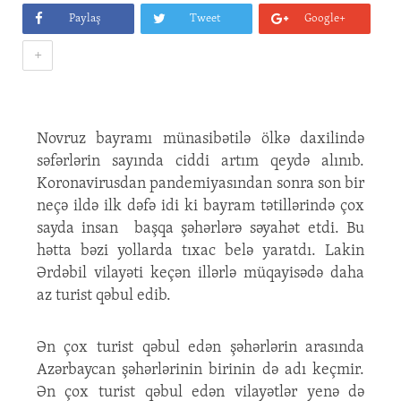
Paylaş
Tweet
Google+
+
Novruz bayramı münasibətilə ölkə daxilində
səfərlərin sayında ciddi artım qeydə alınıb.
Koronavirusdan pandemiyasından sonra son bir
neçə ildə ilk dəfə idi ki bayram tətillərində çox
sayda insan başqa şəhərlərə səyahət etdi. Bu
hətta bəzi yollarda tıxac belə yaratdı. Lakin
Ərdəbil vilayəti keçən illərlə müqayisədə daha
az turist qəbul edib.
Ən çox turist qəbul edən şəhərlərin arasında
Azərbaycan şəhərlərinin birinin də adı keçmir.
Ən çox turist qəbul edən vilayətlər yenə də