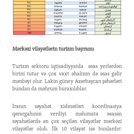
Mərkəzi vilayətlərin turizm bayramı
Turizm sektoru iqtisadiyyatda əsas yerlərdən
birini tutur və çox vaxt əhalinin də əsas gəlir
mənbəyi olur. Lakin güney Azərbaycan şəhərləri
bundan da məhrum buraxılıblar.
İranın səyahət xidmətləri koordinasiya
qərargahının verdiyi məlumata əsasən
səyahətlərdə ən çox seçilən vilayətlər mərkəzi
vilayətlər olub. İlk 10 vilayət isə bunlardır: