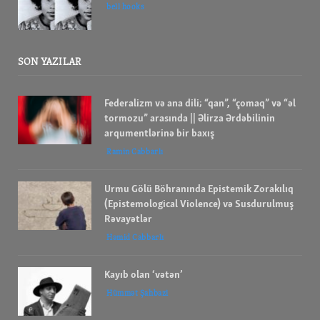
bell hooks
SON YAZILAR
Federalizm və ana dili; “qan”, “çomaq” və “əl
tormozu” arasında || Əlirza Ərdəbilinin
arqumentlərinə bir baxış
Ramin Cabbarlı
Urmu Gölü Böhranında Epistemik Zorakılıq
(Epistemological Violence) və Susdurulmuş
Rəvayətlər
Həmid Cabbarlı
Kayıb olan ‘vətən’
Hümmət Şahbazi