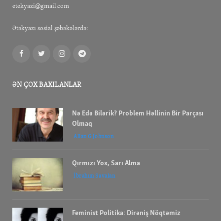
etekyazi@gmail.com
Ətəkyazı sosial şəbəkələrdə:
Facebook
Twitter
Instagram
Telegram
ƏN ÇOX BAXILANLAR
Nə Edə Bilərik? Problem Həllinin Bir Parçası
Olmaq
Allan G Johnson
Qırmızı Yox, Sarı Alma
İbrahım Savalan
Feminist Politika: Dirəniş Nöqtəmiz