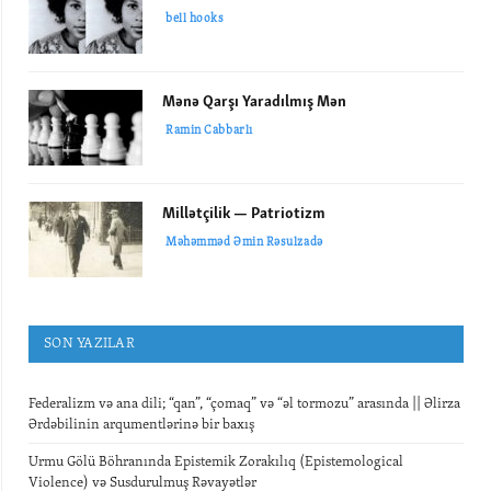
bell hooks
Mənə Qarşı Yaradılmış Mən
Ramin Cabbarlı
Millətçilik — Patriotizm
Məhəmməd Əmin Rəsulzadə
SON YAZILAR
Federalizm və ana dili; “qan”, “çomaq” və “əl tormozu” arasında || Əlirza
Ərdəbilinin arqumentlərinə bir baxış
Urmu Gölü Böhranında Epistemik Zorakılıq (Epistemological
Violence) və Susdurulmuş Rəvayətlər