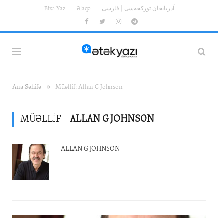
Bizə Yaz
Əlaqə
آذربایجان تورکجه‌سی | فارسی
Facebook
Twitter
Instagram
Telegram
»
Ana Səhifə
Müəllif: Allan G Johnson
MÜƏLLIF
ALLAN G JOHNSON
ALLAN G JOHNSON