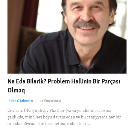
Nə Edə Bilərik? Problem Həllinin Bir Parçası
Olmaq
Allan G Johnson
24 Yanvar 2018
Çevirən: Ülvi Şiralıyev Yüz illər (və ya gender məsələsinə
gəldikdə, min illər) boyu davam edən və bu cəmiyyətdə hər bir
sahədə mövcud olan təcridetmə, rədd etmə,…