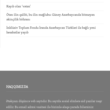
Kayıb olan ‘vətən’
Ötən ilin qalibi, bu ilin məğlubu: Güney Azərbaycanda bitməyən
əkinçilik böhranı
İnklüziv Toplum Fondu İranda Azərbaycan Türkləri ilə bağlı yeni
hesabatlar yayıb
HAQQIMIZDA
Ətəkyazı düşüncə veb saytıdır. Bu saytda sosial elmlərə aid yazılar nəşr
edilir. Bu email adresi vasitəsi ilə bizimlə əlaqə yarada bilərsiniz: