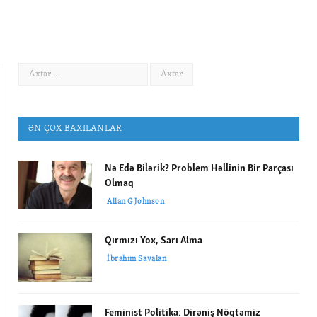
ƏN ÇOX BAXILANLAR
Nə Edə Bilərik? Problem Həllinin Bir Parçası
Olmaq
Allan G Johnson
Qırmızı Yox, Sarı Alma
İbrahım Savalan
Feminist Politika: Dirəniş Nöqtəmiz