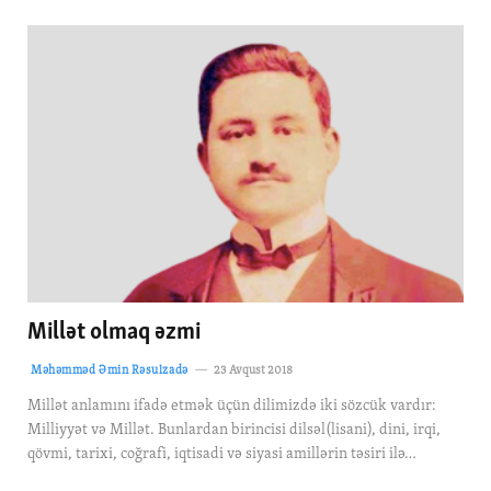
Millət olmaq əzmi
Məhəmməd Əmin Rəsulzadə
23 Avqust 2018
Millət anlamını ifadə etmək üçün dilimizdə iki sözcük vardır:
Milliyyət və Millət. Bunlardan birincisi dilsəl(lisani), dini, irqi,
qövmi, tarixi, coğrafi, iqtisadi və siyasi amillərin təsiri ilə…