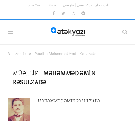
Bizə Yaz
Əlaqə
آذربایجان تورکجه‌سی | فارسی
Facebook
Twitter
Instagram
Telegram
»
Ana Səhifə
Müəllif: Məhəmməd Əmin Rəsulzadə
MÜƏLLIF
MƏHƏMMƏD ƏMIN
RƏSULZADƏ
MƏHƏMMƏD ƏMIN RƏSULZADƏ