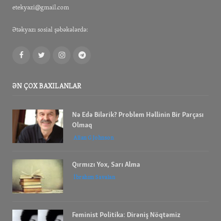
etekyazi@gmail.com
Ətəkyazı sosial şəbəkələrdə:
Facebook
Twitter
Instagram
Telegram
ƏN ÇOX BAXILANLAR
Nə Edə Bilərik? Problem Həllinin Bir Parçası
Olmaq
Allan G Johnson
Qırmızı Yox, Sarı Alma
İbrahım Savalan
Feminist Politika: Dirəniş Nöqtəmiz