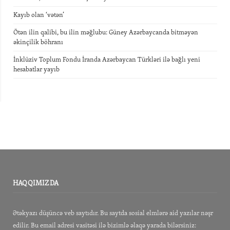
Kayıb olan ‘vətən’
Ötən ilin qalibi, bu ilin məğlubu: Güney Azərbaycanda bitməyən
əkinçilik böhranı
İnklüziv Toplum Fondu İranda Azərbaycan Türkləri ilə bağlı yeni
hesabatlar yayıb
HAQQIMIZDA
Ətəkyazı düşüncə veb saytıdır. Bu saytda sosial elmlərə aid yazılar nəşr
edilir. Bu email adresi vasitəsi ilə bizimlə əlaqə yarada bilərsiniz: