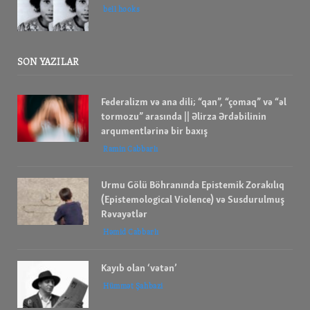
bell hooks
SON YAZILAR
Federalizm və ana dili; “qan”, “çomaq” və “əl
tormozu” arasında || Əlirza Ərdəbilinin
arqumentlərinə bir baxış
Ramin Cabbarlı
Urmu Gölü Böhranında Epistemik Zorakılıq
(Epistemological Violence) və Susdurulmuş
Rəvayətlər
Həmid Cabbarlı
Kayıb olan ‘vətən’
Hümmət Şahbazi