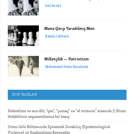
bell hooks
Mənə Qarşı Yaradılmış Mən
Ramin Cabbarlı
Millətçilik — Patriotizm
Məhəmməd Əmin Rəsulzadə
SON YAZILAR
Federalizm və ana dili; “qan”, “çomaq” və “əl tormozu” arasında || Əlirza
Ərdəbilinin arqumentlərinə bir baxış
Urmu Gölü Böhranında Epistemik Zorakılıq (Epistemological
Violence) və Susdurulmuş Rəvayətlər