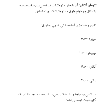
تئومان آکتان:
آذربایجان دئموکرات فیرقه‌سی‌نین سؤیله‌مینده
رادیکال چوخولچولوق و دئموکراتیک یوردداشلیق.
تدبیر واخت‌لاری آشاغیداکی کیمی اولاجاق:
تبریز: ۱۹:۳۰
تورونتو: ۱۱:۰۰
آنکارا: ۱۹:۰۰
باکی: ۲۰:۰۰
هر کسی بو مؤوضوعدا فیکیرلرینی بیلدیرمه‌یه دعوت ائدیریک.
گؤروشمک اومیدی ایله!