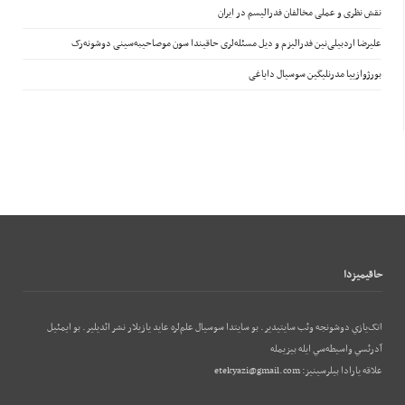
نقش نظری و عملی مخالفان فدرالیسم در ایران
علیرضا اردبیلی‌نین فدرالیزم و دیل مسئله‌لری حاقیندا سون موصاحیبه‌سینی دوشونه‌رک
بورژوازییا مدرنلیگین سوسیال دایاغی
حاقيميزدا
اتک‌يازي دوشونجه وئب‌ سايتيدير. بو سايتدا سوسيال علم‌لره عايد يازيلار نشر ائديلير. بو ایمئيل
آدرئسي واسيطه‌سي ايله بيزيمله
علاقه يارادا بيلرسينيز:
etekyazi@gmail.com