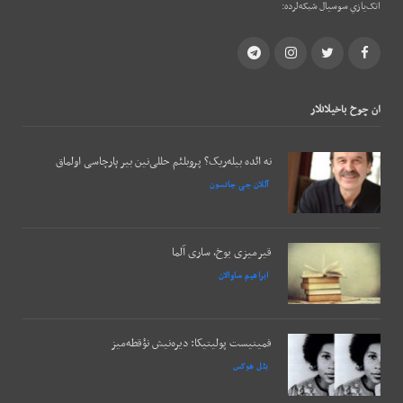
اتک‌يازي سوسيال شبکه‌لرده:
Telegram
Instagram
Twitter
Facebook
ان چوخ باخيلانلار
نه ائده بیله‌ریک؟ پروبلئم حللی‌نین بیر پارچاسی اولماق
آللان جی جانسون
قیرمیزی یوخ، ساری آلما
ابراهیم ساوالان
فمینیست پولیتیکا: دیره‌نیش نؤقطه‌میز
بئل هوکس