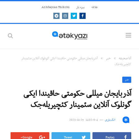
علاقه
بيزه ياز
Azərbaycan Türkcəsi
Telegram
Instagram
Twitter
Facebook
»
»
آنا صحيفه
خبر
آذربایجان میللی حکومتی حاقیندا ایکی گونلوک آنلاین سئمینار
کئچیریله‌جک
خبر
آذربایجان میللی حکومتی حاقیندا ایکی
گونلوک آنلاین سئمینار کئچیریله‌جک
اتک‌یازی
4-9-1402 25-11-2023
Google+
Tweet
Paylaş