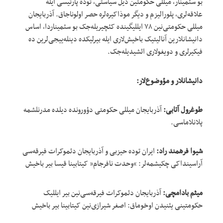
بو سئمینار، میللی حکومتین دیل سیاستی، توده پارتیسی ایله
علاقه‌لری، پلورالیزم و دیگر موذاکیره‌لره حصر اولوناجاق. آذربایجان
میللی حکومتی‌نین ۷۸ ایللیگینده کئچیریله‌جک بو سئمیناردا، اساس
دانیشانلارین آنالیتیک باخیش‌لاری ایله بیرلیکده دینله‌ییجی‌لرین ده
فیکیرلری و دویغولاری ائشیدیله‌جک.
دانیشانلار و مؤوضوع‌لار
:
طوغرول آتابی:
آذربایجان میللی حکومتی دؤورونده دیلده مدرنلشمه
پلانلاماسی.
شیوا فرهمند راد:
ایران توده حیزبی و آذربایجان دئموکرات فیرقه‌سی
آراسینداکی چکیشمه‌لر: “وحدت نافرجام” کیتابینا قیسا بیر باخیش
میثم بادامچی:
آذربایجان دئموکرات فیرقه‌سی‌نین بیر ایللیک
حکومتینی یئنیدن اوخوماق: اصغر شیرازی‌نین کیتابینا بیر باخیش