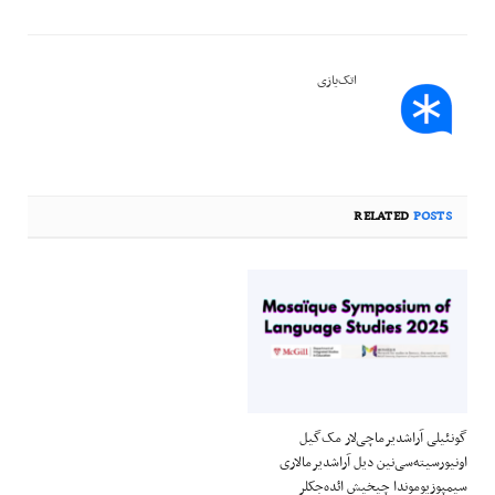
اتک‌یازی
RELATED
POSTS
گونئیلی آراشدیرماچی‌لار مک‌گیل
اونیورسیته‌سی‌نین دیل آراشدیرمالاری
سیمپوزیوموندا چیخیش ائده‌جکلر