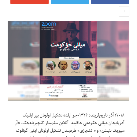
+
۱۷-۱۸ آذر تاریخ‌لرینده ۱۳۲۴-جو ایلده تشکیل اولونان بیر ایللیک
آذربایجان میللی حکومتی حاقیندا آنلاین سئمینار کئچیریله‌جک. «آز
سیویک نئیشن» و «اتک‌یازی» طرفیندن تشکیل اولونان ایکی گونلوک