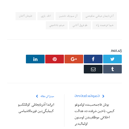
آذربایجان میللی حکومتی
آز سیویک نئشین
اتک یازی
تئومان آکتان
شیوا فرهمند راد
طوغرول آتابی
میثم بادامچی
PAYLAŞ.
LinkedIn
Pinterest
Google+
Facebook
Twitter
Email
Tumblr
ƏVVƏLKI MƏQALƏ
سونراکي مقاله
یونان فاجعه‌سینده اولدوغو
ایراندا آذربایجانلی کوللئکتیو
کیمی، یاخین شرقده ده عدالت
کیملیگی‌نین فورمالاشماسی
اخلاقی موطلقیتدن اوستون
اولمالیدیر