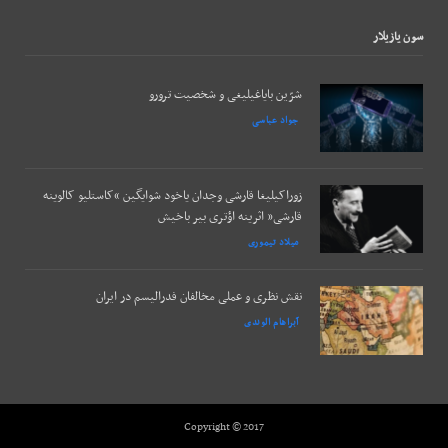
سون يازيلار
شرّین بایاغیلیغی و شخصیت ترورو
جواد عباسی
زوراکیلیغا قارشی وجدان یاخود شوایگین “کاستلیو کالوینه
قارشی” اثرینه اؤتری بیر باخیش
میلاد تیموری
نقش نظری و عملی مخالفان فدرالیسم در ایران
آبراهام الوندی
Copyright © 2017