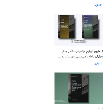
اتک‌یازی
اينكلوزيو توپلوم فوندو ايراندا آذربايجان
تورك‌لری ایله باغلی يئنی راپورت‌لار ياييب
اتک‌یازی