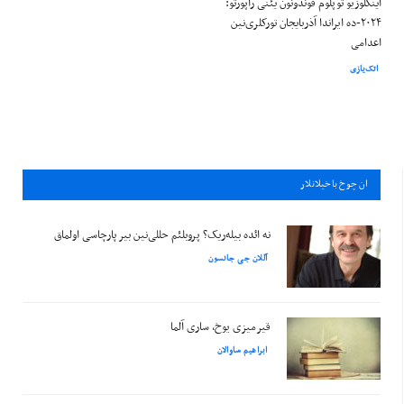
اینکلوزیو توپلوم فوندونون یئنی راپورتو:
۲۰۲۴-ده ایراندا آذربایجان تورکلری‌نین
اعدامی
اتک‌یازی
ان چوخ باخيلانلار
نه ائده بیله‌ریک؟ پروبلئم حللی‌نین بیر پارچاسی اولماق
آللان جی جانسون
قیرمیزی یوخ، ساری آلما
ابراهیم ساوالان