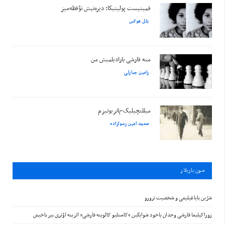
فمینیست پولیتیکا: دیره‌نیش نؤقطه‌میز
بئل هوکس
منه قارشی یارادیلمیش من
رامین جبارلی
میللتچیلیک-پاتریوتیزم
محمد امین رسولزاده
سون يازيلار
شرّین بایاغیلیغی و شخصیت ترورو
زوراکیلیغا قارشی وجدان یاخود شوایگین “کاستلیو کالوینه قارشی” اثرینه اؤتری بیر باخیش