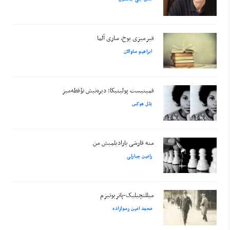
قیرمیزی یوخ، ساری آلما
ابراهیم ساوالان
فمینیست پولیتیکا: دیره‌نیش نؤقطه‌میز
بئل هوکس
منه قارشی یارادیلمیش من
رامین جبارلی
میللتچیلیک-پاتریوتیزم
محمد امین رسولزاده