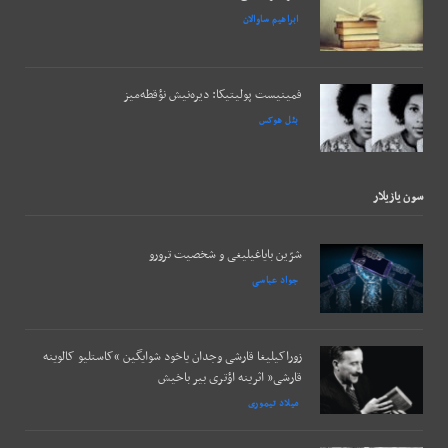
ابراهیم ساوالان
فمینیست پولیتیکا: دیره‌نیش نؤقطه‌میز
بئل هوکس
سون يازيلار
شرّین بایاغیلیغی و شخصیت ترورو
جواد عباسی
زوراکیلیغا قارشی وجدان یاخود شوایگین “کاستلیو کالوینه
قارشی” اثرینه اؤتری بیر باخیش
میلاد تیموری