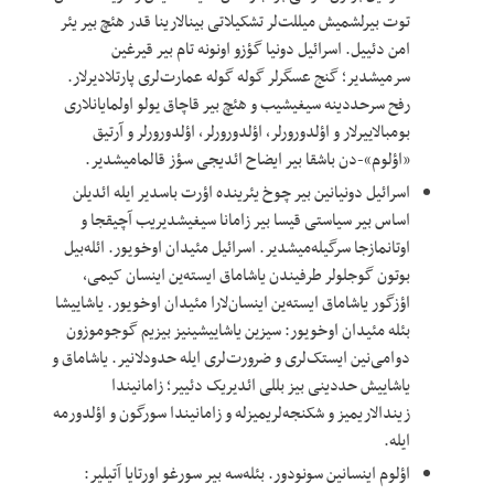
توت بیرلشمیش میللت‌لر تشکیلاتی بینالارینا قدر هئچ بیر یئر
امن دئییل. اسرائیل دونیا گؤزو اونونه تام بیر قیرغین
سرمیشدیر؛ گنج عسگرلر گوله گوله عمارت‌لری پارتلادیرلار.
رفح سرحددینه سیغیشیب و هئچ بیر قاچاق یولو اولمایانلاری
بومبالاییرلار و اؤلدورورلر، اؤلدورورلر، اؤلدورورلر و آرتیق
«اؤلوم»-دن باشقا بیر ایضاح ائدیجی سؤز قالمامیشدیر.
اسرائیل دونیانین بیر چوخ یئرینده اؤرت باسدیر ایله ائدیلن
اساس بیر سیاستی قیسا بیر زامانا سیغیشدیریب آچیقجا و
اوتانمازجا سرگیله‌میشدیر. اسرائیل مئیدان اوخویور. ائله‌بیل
بوتون گوجلولر طرفیندن یاشاماق ایسته‌ین اینسان کیمی،
اؤزگور یاشاماق ایسته‌ین اینسان‌لارا مئیدان اوخویور. یاشاییشا
بئله مئیدان اوخویور: سیزین یاشاییشینیز بیزیم گوجوموزون
دوامی‌نین ایستک‌لری و ضرورت‌لری ایله حدودلانیر. یاشاماق و
یاشاییش حددینی بیز بللی ائدیریک دئییر؛ زامانیندا
زیندالاریمیز و شکنجه‌لریمیزله و زامانیندا سورگون و اؤلدورمه
ایله.
اؤلوم اینسانین سونودور. بئله‌سه بیر سورغو اورتایا آتیلیر: