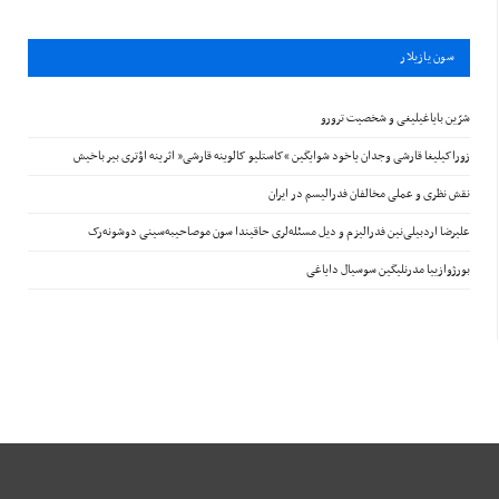
سون يازيلار
شرّین بایاغیلیغی و شخصیت ترورو
زوراکیلیغا قارشی وجدان یاخود شوایگین “کاستلیو کالوینه قارشی” اثرینه اؤتری بیر باخیش
نقش نظری و عملی مخالفان فدرالیسم در ایران
علیرضا اردبیلی‌نین فدرالیزم و دیل مسئله‌لری حاقیندا سون موصاحیبه‌سینی دوشونه‌رک
بورژوازییا مدرنلیگین سوسیال دایاغی