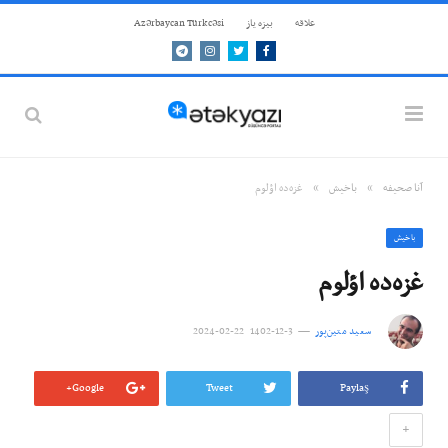
علاقه
بيزه ياز
Azərbaycan Türkcəsi
Telegram
Instagram
Twitter
Facebook
»
»
آنا صحيفه
باخيش
غزه‌ده اؤلوم
باخيش
غزه‌ده اؤلوم
سعید متین‌پور
3-12-1402 22-02-2024
Google+
Tweet
Paylaş
+