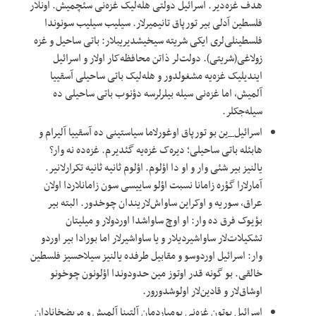
هدف غزه‌دیر. اسرائیل دولتی هله‌لیک غزه‌نی سئچمیش. اونلار
فلسطین آدلی بیر تورپاق تانیمیرلار. سیلیب سیلیب سونوندا
فلسطینلی‌لری ایکی شریته سیخیشدیریبلار: باتی ساحیل و غزه
زولاغی(شریتی). دولت‌لر ذاتن محافظه‌کار اولار و اسرائیل
ایندیلیک غزه‌یه مشغولدور و هله‌لیک باتی ساحیلی آسقییا
آلمیش، اما غزه‌نی سیله ‌بیلرلرسه دؤنوب باتی ساحیلی ده
سیله‌جکلر.
اسرائیل‌_ین بو تورپاق اوغورلاما سیاستینی ده آسقییا آلیرام و
هابئله باتی ساحیلی؛ دیره‌ک غزه‌یه گئدیرم. غزه‌ده نه وار؟
یالنیز بیر شئی وار و او دا اؤلوم. اؤلوم ثانیه ثانیه تکرارلانیر.
آمارلارا گؤره زامانا نسبت اؤلو ساییسی سون زامانلاردا اولان
عراق، سوریه و اوکراین ساواش‌لاریندان چوخدور. البته بیر
بؤیوک فرق ده وار: او اوچ ساواشدا اوردولار و میلیتان
تشکیلات‌لار ساواشیردیلار و یا ساواشیرلار اما بورادا بیر اوردو
وار: اسرائیل اوردوسو و مقابیل طرفده یالنیز سیلاحسیز فلسطین
خالقی. بو گونه قدر اوتوز مین حدودوندا اؤلونون چوخونو
اوشاق‌لار و قادین‌لار اولوشدورور.
اسرائیل بوتون غزه‌نی بومباردمان آلتینا آلمیش و مریضخانادان