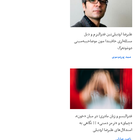
علیرضا اردبیلی‌نین فدرالیزم و دیل
مسئله‌لری حاقیندا سون موصاحیبه‌سینی
دوشونه‌رک
صمد پورموسوی
فدرالیسم و زبان مادری؛ در میان «خون»،
«چماق» و «ترمز دستی» || نگاهی به
استدلال‌های علیرضا اردبیلی
رامین جبارلی