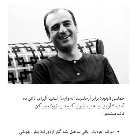
حماسی (اونونلا برابر آرخاسیندا نه وارسا) آسقییا آلیرام. ذاتن ده
آسقیدا؛ آرتیق اونا شهر پارتیزان آلانیندان بؤیوک بیر آلان
قالمامیشدیر.
اورتادا غزه وار. باتی ساحیل بئله گؤز آردی اولا بیلر. چونکی