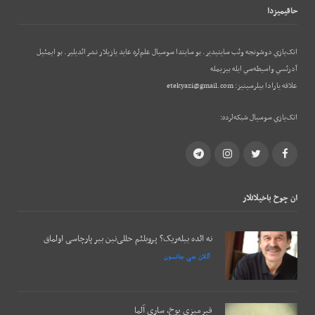
حاقيميزدا
اتک‌يازي دوشونجه وئب‌ سايتيدير. بو سايتدا سوسيال علم‌لره عايد يازيلار نشر ائديلير. بو ایمئيل
آدرئسي واسيطه‌سي ايله بيزيمله
علاقه يارادا بيلرسينيز:
etekyazi@gmail.com
اتک‌يازي سوسيال شبکه‌لرده:
Telegram
Instagram
Twitter
Facebook
ان چوخ باخيلانلار
نه ائده بیله‌ریک؟ پروبلئم حللی‌نین بیر پارچاسی اولماق
آللان جی جانسون
قیرمیزی یوخ، ساری آلما