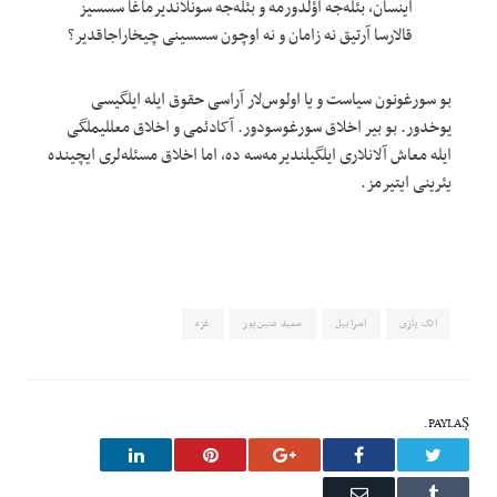
اینسان، بئله‌جه اؤلدورمه و بئله‌جه سونلاندیرماغا سسسیز
قالارسا آرتیق نه زامان و نه اوچون سسسینی چیخاراجاقدیر؟
بو سورغونون سیاست و یا اولوس‌لار آراسی حقوق ایله ایلگیسی
یوخدور. بو بیر اخلاق سورغوسودور. آکادئمی و اخلاق معللیملگی
ایله معاش آلانلاری ایلگیلندیرمه‌سه ده، اما اخلاق مسئله‌لری ایچینده
یئرینی ایتیرمز.
اتک یازی
اسراییل
سعید متین‌پور
غزه
PAYLAŞ.
LinkedIn
Pinterest
Google+
Facebook
Twitter
Email
Tumblr