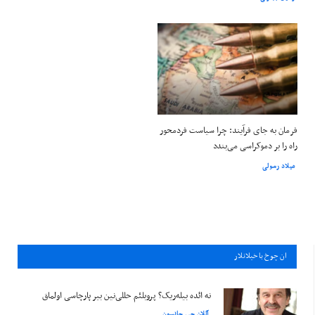
فرمان به جای فرآیند: چرا سیاست فردمحور
راه را بر دموکراسی می‌بندد
میلاد رسولی
ان چوخ باخيلانلار
نه ائده بیله‌ریک؟ پروبلئم حللی‌نین بیر پارچاسی اولماق
آللان جی جانسون