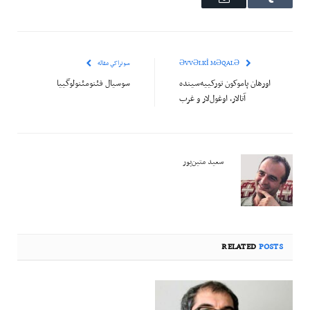
ƏVVƏLKI MƏQALƏ
سونراکي مقاله
اورهان پاموکون تورکییه‌سینده
سوسیال فئنومئنولوگییا
آتالار، اوغول‌لار و غرب
سعید متین‌پور
RELATED
POSTS