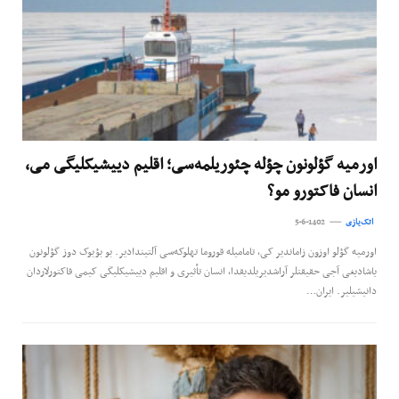
اورمیه گؤلونون چؤله چئوریلمه‌سی؛ اقلیم ديیشیکلیگی می،
انسان فاکتورو مو؟
اتک‌یازی
5-6-1402
اورمیه گؤلو اوزون زاماندیر کی، تامامیله قوروما تهلوکه‌‌‌سی آلتیندادیر. بو بؤیوک دوز گؤلونون
یاشادیغی آجی حقیقتلر آراشدیریلدیقدا، انسان تأثیری و اقلیم ديیشیکلیگی کیمی فاکتورلاردان
دانیشیلیر. ایران…