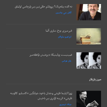
نه ائده بیله‌ریک؟ پروبلئم حللی‌نین بیر پارچاسی اولماق
آللان جی جانسون
قیرمیزی یوخ، ساری آلما
ابراهیم ساوالان
فمینیست پولیتیکا: دیره‌نیش نؤقطه‌میز
بئل هوکس
سون يازيلار
زوراکیلیغا قارشی وجدان یاخود شوایگین “کاستلیو کالوینه
قارشی” اثرینه اؤتری بیر باخیش
میلاد تیموری