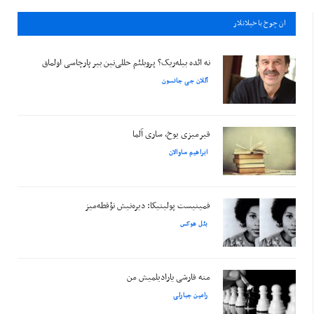
ان چوخ باخيلانلار
نه ائده بیله‌ریک؟ پروبلئم حللی‌نین بیر پارچاسی اولماق
آللان جی جانسون
قیرمیزی یوخ، ساری آلما
ابراهیم ساوالان
فمینیست پولیتیکا: دیره‌نیش نؤقطه‌میز
بئل هوکس
منه قارشی یارادیلمیش من
رامین جبارلی