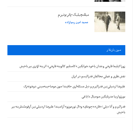
میللتچیلیک-پاتریوتیزم
محمد امین رسولزاده
سون يازيلار
زوراکیلیغا قارشی وجدان یاخود شوایگین “کاستلیو کالوینه قارشی” اثرینه اؤتری بیر باخیش
نقش نظری و عملی مخالفان فدرالیسم در ایران
علیرضا اردبیلی‌نین فدرالیزم و دیل مسئله‌لری حاقیندا سون موصاحیبه‌سینی دوشونه‌رک
بورژوازییا مدرنلیگین سوسیال دایاغی
فدرالیزم و آنا دیلی؛ «قان»،«چوماق» و«ال تورموزو» آراسیندا علیرضا اردبیلی‌نین آرقومئنتلرینه بیر
باخیش