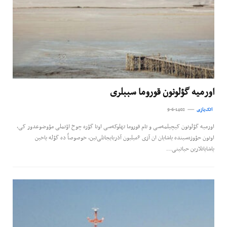
اورمیه گؤلونون قوروما سببلری
اتک‌یازی
9-6-1402
اورمیه گؤلونون کیچیلمه‌سی و تام قوروما تهلوکه‌‌‌سی اونا گؤره چوخ اؤنملی مؤوضوعدور کی،
اونون حؤوزه‌‌‌‌سینده یاشایان ان آزی ۶میلیون آذربایجانلی‌نین، خوصوصاً ده گؤله یاخین
یاشایانلارین حیاتینی…