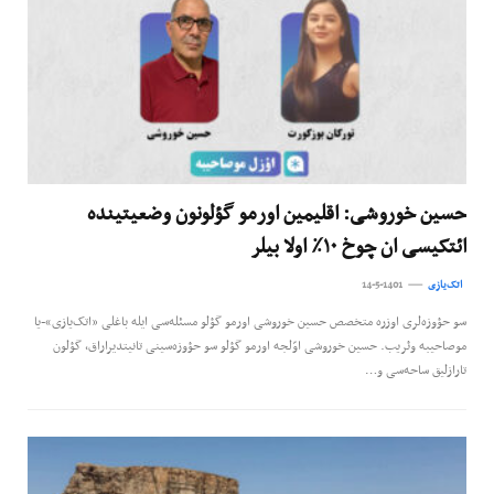
حسین خوروشی: اقلیمین اورمو گؤلونون وضعیتینده
ائتکیسی ان چوخ ۱۰٪ اولا بیلر
اتک‌یازی
14-5-1401
سو حؤوزه‌لری اوزره متخصص حسین خوروشی اورمو گؤلو مسئله‌سی ایله باغلی «اتک‌یازی»-یا
موصاحیبه وئریب. حسین خوروشی اوّلجه اورمو گؤلو سو حؤوزه‌سینی تانیتدیراراق، گؤلون
تارازلیق ساحه‌سی و…