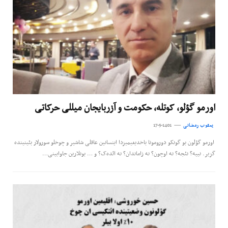
اورمو گؤلو، کوتله، حکومت و آزربایجان میللی حرکاتی
یعقوب رمضانی
17-5-1401
اورمو گؤلون بو گونکو دورومونا باخدیغیمیزدا اینسانین عاقلی شاشیر و چوخلو سورولار بئینینده
گزیر. نییه؟ نئجه؟ نه اوچون؟ نه زاماندان؟ نه ائده‌ک؟ و … بونلارین جاوابینی…