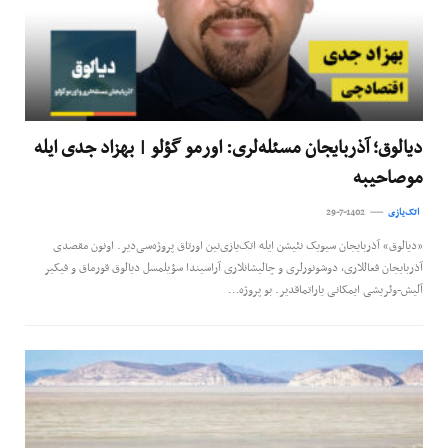
دیالوق؛ آذربایجان مسئله‌لری: اورمو گؤلو | بهزاد جدی ایله
موصاحیبه
اتک‌یازی
29-7-1402
«دیالوق» آذربایجان سیویک نئیشن ایله اتک‌یازی‌نین اورتاق پروژه‌سی‌دیر. اونون مقصدی
آذربایجان فعاللاری، دوشونورلری و چالیشانلاری آراسیندا سؤیلمسل دیالوق قورماق و فیکیر
آلیش-وئریشی ایمکانی یاراتماقدیر. بو پروژه…