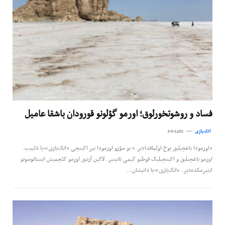
فساد و روشوتخورلوق؛ اورمو گؤلونو قورودان باشقا عامیل
اتک‌یازی
3-5-1401
«اورمودا باغچیلیق یوخ اولماقدادیر.» بو سؤزو اورمودا بیر اکینچی «اتک‌یازی»-یا دئییب.
اورمو باغچیلیق و اکینچیلیک قوطبو کیمی تانینیر. لاکین آرتیق اورمو کئچمیش ایستاتوسونو
ایتیرمکده‌دیر. «اتک‌یازی»-یا دانیشان…