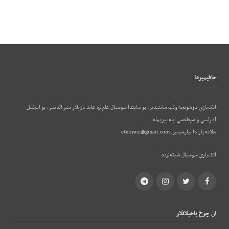
حاقيميزدا
اتک‌يازي دوشونجه وئب‌ سايتيدير. بو سايتدا سوسيال علم‌لره عايد يازيلار نشر ائديلير. بو ایمئيل
آدرئسي واسيطه‌سي ايله بيزيمله
علاقه يارادا بيلرسينيز:
etekyazi@gmail.com
اتک‌يازي سوسيال شبکه‌لرده:
Telegram
Instagram
Twitter
Facebook
ان چوخ باخيلانلار