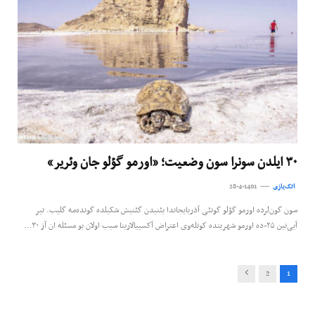
۳۰ ایلدن سونرا سون وضعیت؛ «اورمو گؤلو جان وئریر»
اتک‌یازی
28-4-1401
سون گون‌لرده اورمو گؤلو گونئی آذربایجاندا یئنیدن گئنیش شکیلده گونده‌مه گلیب. تیر
آیی‌نین ۲۵-ده اورمو شهرینده کوتله‌وی اعتراض آکسییالارینا سبب اولان بو مسئله ان آز ۳۰…
Next
2
1