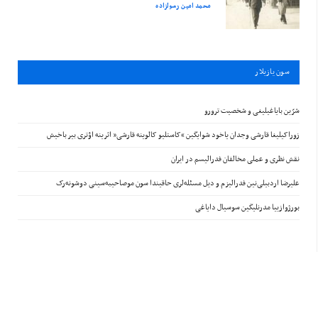
محمد امین رسولزاده
سون يازيلار
شرّین بایاغیلیغی و شخصیت ترورو
زوراکیلیغا قارشی وجدان یاخود شوایگین “کاستلیو کالوینه قارشی” اثرینه اؤتری بیر باخیش
نقش نظری و عملی مخالفان فدرالیسم در ایران
علیرضا اردبیلی‌نین فدرالیزم و دیل مسئله‌لری حاقیندا سون موصاحیبه‌سینی دوشونه‌رک
بورژوازییا مدرنلیگین سوسیال دایاغی