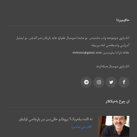
حاقيميزدا
اتک‌يازي دوشونجه وئب‌ سايتيدير. بو سايتدا سوسيال علم‌لره عايد يازيلار نشر ائديلير. بو ایمئيل
آدرئسي واسيطه‌سي ايله بيزيمله
علاقه يارادا بيلرسينيز:
etekyazi@gmail.com
اتک‌يازي سوسيال شبکه‌لرده:
Telegram
Instagram
Twitter
Facebook
ان چوخ باخيلانلار
نه ائده بیله‌ریک؟ پروبلئم حللی‌نین بیر پارچاسی اولماق
آللان جی جانسون