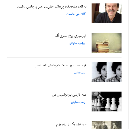
نه ائده بیله‌ریک؟ پروبلئم حللی‌نین بیر پارچاسی اولماق
آللان جی جانسون
قیرمیزی یوخ، ساری آلما
ابراهیم ساوالان
فمینیست پولیتیکا: دیره‌نیش نؤقطه‌میز
بئل هوکس
منه قارشی یارادیلمیش من
رامین جبارلی
میللتچیلیک-پاتریوتیزم