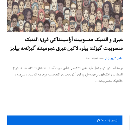
عیرق و ائتنیک منسوبیت آراسینداکی فرق؛ ائتنیک
منسوبیت گیزلنه بیلر، لاکین عیرق عمومیتله گیزله‌نه بیلمز
نادرا کریم نیتل
21-12-1402
بو مقاله نادرا کریم نیتل طرفیندن ۲۰۲۱-جی ایلین مارت آییندا ThoughtCoسایتیندا درج
ائدیلیب و اتک‌یازی ترجومه قروپو اونو آذربایجان تورکجه‌سینه ترجومه ائدیب. «عیرق» و
«ائتنیک منسوبیت»…
ان چوخ باخيلانلار