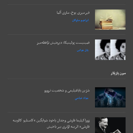
قیرمیزی یوخ، ساری آلما
ابراهیم ساوالان
فمینیست پولیتیکا: دیره‌نیش نؤقطه‌میز
بئل هوکس
سون يازيلار
شرّین بایاغیلیغی و شخصیت ترورو
جواد عباسی
زوراکیلیغا قارشی وجدان یاخود شوایگین “کاستلیو کالوینه
قارشی” اثرینه اؤتری بیر باخیش