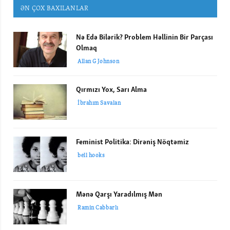
ƏN ÇOX BAXILANLAR
Nə Edə Bilərik? Problem Həllinin Bir Parçası
Olmaq
Allan G Johnson
Qırmızı Yox, Sarı Alma
İbrahım Savalan
Feminist Politika: Dirəniş Nöqtəmiz
bell hooks
Mənə Qarşı Yaradılmış Mən
Ramin Cabbarlı