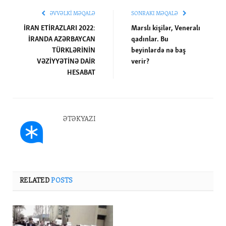
ƏVVƏLKI MƏQALƏ
SONRAKI MƏQALƏ
İRAN ETİRAZLARI 2022:
Marslı kişilər, Veneralı
İRANDA AZƏRBAYCAN
qadınlar. Bu
TÜRKLƏRİNİN
beyinlərdə nə baş
VƏZİYYƏTİNƏ DAİR
verir?
HESABAT
ƏTƏKYAZI
RELATED
POSTS