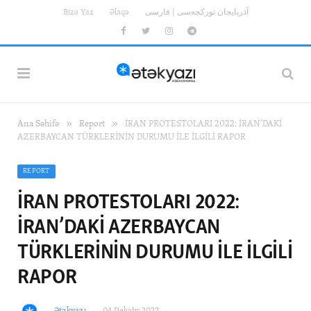
Bizə Yaz
Əlaqə
آذربایجان تورکجه‌سی | فارسی
Facebook
Twitter
Instagram
Telegram
»
»
Ana Səhifə
Report
İRAN PROTESTOLARI 2022: İRAN’DAKİ
AZERBAYCAN TÜRKLERİNİN DURUMU İLE İLGİLİ RAPOR
REPORT
İRAN PROTESTOLARI 2022:
İRAN’DAKİ AZERBAYCAN
TÜRKLERİNİN DURUMU İLE İLGİLİ
RAPOR