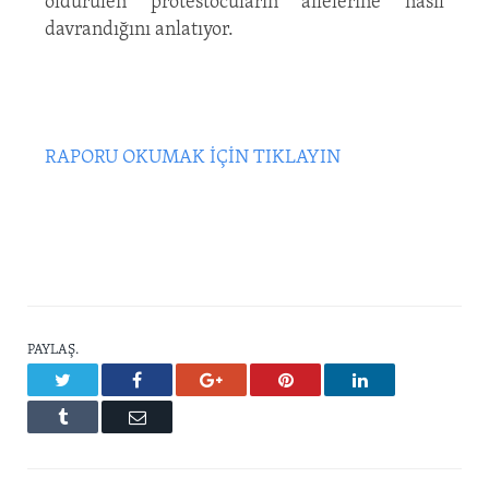
öldürülen protestocuların ailelerine nasıl
davrandığını anlatıyor.
RAPORU OKUMAK İÇİN TIKLAYIN
PAYLAŞ.
Twitter
Facebook
Google+
Pinterest
LinkedIn
Tumblr
Email