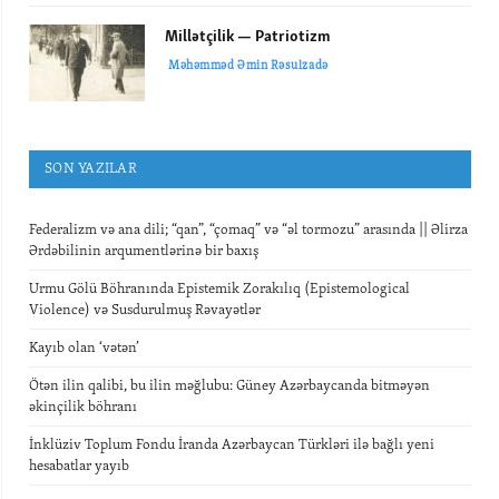
Millətçilik — Patriotizm
Məhəmməd Əmin Rəsulzadə
SON YAZILAR
Federalizm və ana dili; “qan”, “çomaq” və “əl tormozu” arasında || Əlirza
Ərdəbilinin arqumentlərinə bir baxış
Urmu Gölü Böhranında Epistemik Zorakılıq (Epistemological
Violence) və Susdurulmuş Rəvayətlər
Kayıb olan ‘vətən’
Ötən ilin qalibi, bu ilin məğlubu: Güney Azərbaycanda bitməyən
əkinçilik böhranı
İnklüziv Toplum Fondu İranda Azərbaycan Türkləri ilə bağlı yeni
hesabatlar yayıb