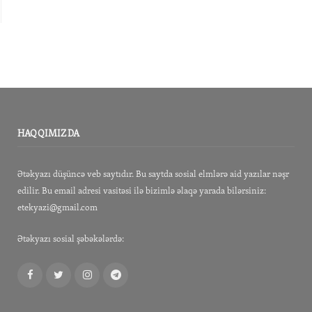
HAQQIMIZDA
Ətəkyazı düşüncə veb saytıdır. Bu saytda sosial elmlərə aid yazılar nəşr
edilir. Bu email adresi vasitəsi ilə bizimlə əlaqə yarada bilərsiniz:
etekyazi@gmail.com
Ətəkyazı sosial şəbəkələrdə:
Facebook
Twitter
Instagram
Telegram