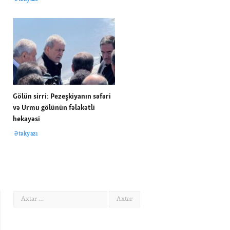
Gölün sirri: Pezeşkiyanın səfəri
və Urmu gölünün fəlakətli
hekayəsi
Ətəkyazı