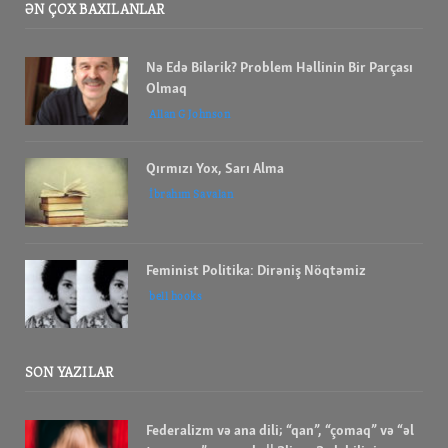
ƏN ÇOX BAXILANLAR
Nə Edə Bilərik? Problem Həllinin Bir Parçası
Olmaq
Allan G Johnson
Qırmızı Yox, Sarı Alma
İbrahım Savalan
Feminist Politika: Dirəniş Nöqtəmiz
bell hooks
SON YAZILAR
Federalizm və ana dili; “qan”, “çomaq” və “əl