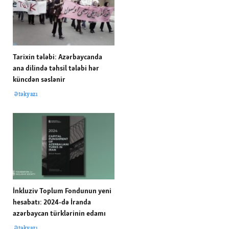
Tarixin tələbi: Azərbaycanda
ana dilində təhsil tələbi hər
küncdən səslənir
Ətəkyazı
İnkluziv Toplum Fondunun yeni
hesabatı: 2024-də İranda
azərbaycan türklərinin edamı
Ətəkyazı