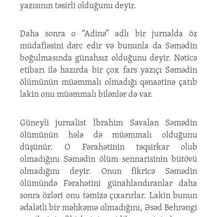
yazısının təsirli olduğunu deyir.
Daha sonra o “Adinə” adlı bir jurnalda öz
müdafiəsini dərc edir və bununla da Səmədin
boğulmasında günahsız olduğunu deyir. Nəticə
etibarı ilə hazırda bir çox fars yazıçı Səmədin
ölümünün müəmmalı olmadığı qənaətinə çatıb
lakin onu müəmmalı bilənlər də var.
Güneyli jurnalist İbrahim Savalan Səmədin
ölümünün hələ də müəmmalı olduğunu
düşünür. O Fərahətinin təqsirkar olub
olmadığını Səmədin ölüm sennarisinin bütövü
olmadığını deyir. Onun fikricə Səmədin
ölümündə Fərahətini günahlandıranlar daha
sonra özləri onu təmizə çıxarırlar. Lakin bunun
ədalətli bir məhkəmə olmadığını, Əsəd Behrəngi