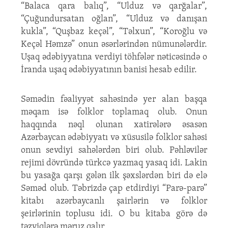
“Balaca qara balıq”, “Ulduz və qarğalar”,
“Çuğundursatan oğlan”, “Ulduz və danışan
kukla”, “Quşbaz keçəl”, “Təlxun”, “Koroğlu və
Keçəl Həmzə” onun əsərlərindən nümunələrdir.
Uşaq ədəbiyyatına verdiyi töhfələr nəticəsində o
İranda uşaq ədəbiyyatının banisi hesab edilir.
Səmədin fəaliyyət sahəsində yer alan başqa
məqam isə folklor toplamaq olub. Onun
haqqında nəql olunan xatirələrə əsasən
Azərbaycan ədəbiyyatı və xüsusilə folklor sahəsi
onun sevdiyi sahələrdən biri olub. Pəhləvilər
rejimi dövründə türkcə yazmaq yasaq idi. Lakin
bu yasağa qarşı gələn ilk şəxslərdən biri də elə
Səməd olub. Təbrizdə çap etdirdiyi “Parə-parə”
kitabı azərbaycanlı şairlərin və folklor
şeirlərinin toplusu idi. O bu kitaba görə də
təzyiqlərə məruz qalır.