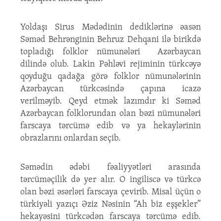
Yoldaşı Sirus Mədədinin dediklərinə əasən
Səməd Behrənginin Behruz Dehqani ilə birikdə
topladığı folklor nümunələri Azərbaycan
dilində olub. Lakin Pəhləvi rejiminin türkcəyə
qoyduğu qadağa görə folklor nümunələrinin
Azərbaycan türkcəsində çapına icazə
verilməyib. Qeyd etmək lazımdır ki Səməd
Azərbaycan folklorundan olan bəzi nümunələri
farscaya tərcümə edib və ya hekaylərinin
obrazlarını onlardan seçib.
Səmədin ədəbi fəaliyyətləri arasında
tərcüməçilik də yer alır. O ingiliscə və türkcə
olan bəzi əsərləri farscaya çevirib. Misal üçün o
türkiyəli yazıçı Əziz Nəsinin “Ah biz eşşekler”
hekayəsini türkcədən farscaya tərcümə edib.