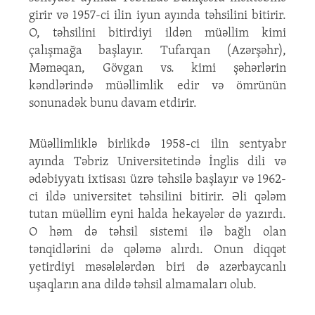
girir və 1957-ci ilin iyun ayında təhsilini bitirir.
O, təhsilini bitirdiyi ildən müəllim kimi
çalışmağa başlayır. Tufarqan (Azərşəhr),
Məməqan, Gövgan vs. kimi şəhərlərin
kəndlərində müəllimlik edir və ömrünün
sonunadək bunu davam etdirir.
Müəllimliklə birlikdə 1958-ci ilin sentyabr
ayında Təbriz Universitetində İnglis dili və
ədəbiyyatı ixtisası üzrə təhsilə başlayır və 1962-
ci ildə universitet təhsilini bitirir. Əli qələm
tutan müəllim eyni halda hekayələr də yazırdı.
O həm də təhsil sistemi ilə bağlı olan
tənqidlərini də qələmə alırdı. Onun diqqət
yetirdiyi məsələlərdən biri də azərbaycanlı
uşaqların ana dildə təhsil almamaları olub.