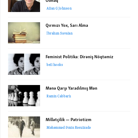
Olmaq
Allan G Johnson
Qırmızı Yox, Sarı Alma
İbrahım Savalan
Feminist Politika: Dirəniş Nöqtəmiz
bell hooks
Mənə Qarşı Yaradılmış Mən
Ramin Cabbarlı
Millətçilik — Patriotizm
Məhəmməd Əmin Rəsulzadə