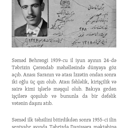
Səməd Behrəngi 1939-cu il iyun ayının 24-də
Təbrizin Çərəndab məhəlləsində dünyaya göz
açıb. Anası Saranın və atası İzzətin ondan sonra
iki oğlu üç qızı olub. Atası fəhləlik, kirişçilik və
sairə kimi işlərlə məşqul olub. Bakıya gedən
işçilərə qoşulub və bununla da bir dəfəlik
vətənin daşını atıb.
Səməd ilk təhsilini bitirdikdən sonra 1955-ci ilin
sentyabr ayında Təbrizdə Danişsəra məktəbinə