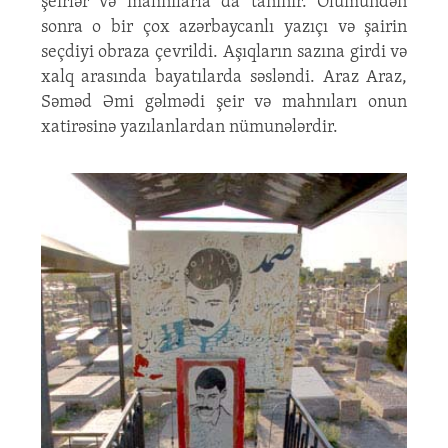
şeirlər və mahnılarla da tanınır. Ölümündən
sonra o bir çox azərbaycanlı yazıçı və şairin
seçdiyi obraza çevrildi. Aşıqların sazına girdi və
xalq arasında bayatılarda səsləndi. Araz Araz,
Səməd Əmi gəlmədi şeir və mahnıları onun
xatirəsinə yazılanlardan nümunələrdir.