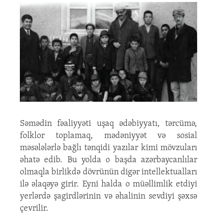
Səmədin fəaliyyəti uşaq ədəbiyyatı, tərcümə,
folklor toplamaq, mədəniyyət və sosial
məsələlərlə bağlı tənqidi yazılar kimi mövzuları
əhatə edib. Bu yolda o başda azərbaycanlılar
olmaqla birlikdə dövrünün digər intellektualları
ilə əlaqəyə girir. Eyni halda o müəllimlik etdiyi
yerlərdə şagirdlərinin və əhalinin sevdiyi şəxsə
çevrilir.