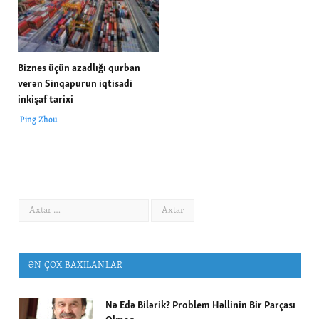
Biznes üçün azadlığı qurban
verən Sinqapurun iqtisadi
inkişaf tarixi
Ping Zhou
ƏN ÇOX BAXILANLAR
Nə Edə Bilərik? Problem Həllinin Bir Parçası