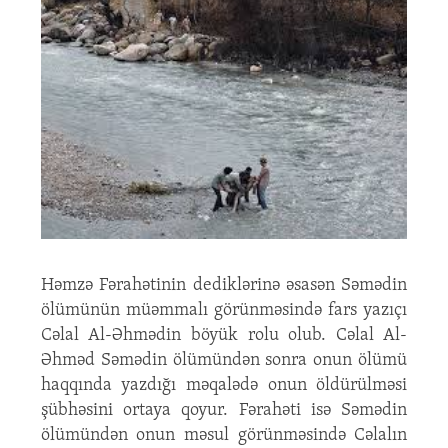
Həmzə Fərahətinin dediklərinə əsasən Səmədin
ölümünün müəmmalı görünməsində fars yazıçı
Cəlal Al-Əhmədin böyük rolu olub. Cəlal Al-
Əhməd Səmədin ölümündən sonra onun ölümü
haqqında yazdığı məqalədə onun öldürülməsi
şübhəsini ortaya qoyur. Fərahəti isə Səmədin
ölümündən onun məsul görünməsində Cəlalın