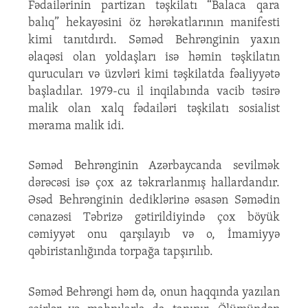
Fədailərinin partizan təşkilatı “Balaca qara
balıq” hekayəsini öz hərəkatlarının manifesti
kimi tanıtdırdı. Səməd Behrənginin yaxın
əlaqəsi olan yoldaşları isə həmin təşkilatın
qurucuları və üzvləri kimi təşkilatda fəaliyyətə
başladılar. 1979-cu il inqilabında vacib təsirə
malik olan xalq fədailəri təşkilatı sosialist
mərama malik idi.
Səməd Behrənginin Azərbaycanda sevilmək
dərəcəsi isə çox az təkrarlanmış hallardandır.
Əsəd Behrənginin dediklərinə əsasən Səmədin
cənazəsi Təbrizə gətirildiyində çox böyük
cəmiyyət onu qarşılayıb və o, İmamiyyə
qəbiristanlığında torpağa tapşırılıb.
Səməd Behrəngi həm də, onun haqqında yazılan