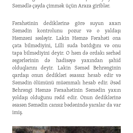
Səmədlə çayda çimmək üçün Araza giriblər.
Fərahətinin dediklərinə görə suyun axarı
Səmədin kontrolunu pozur və o yaldaşı
Həmzəni səsləyir. Lakin Həmzə Fərahəti ona
çata bilmədiyini, Lilli suda batdığını və onu
tapa bilmədiyini deyir. O həm də ordakı sərhəd
əsgərlərinin də hadisəyə yaxından şahid
olduqlarını deyir. Lakin Səməd Behrənginin
qardaşı onun dedikləri əsassız hesab edir və
Səmədin ölümünü müəmmalı hesab edir. Əsəd
Behrəngi Həmzə Fəraahətinin Səmədin yaxın
yoldaşı olduğunu rədd edir. Onun dediklərinə
əsasən Səmədin cansız bədənində yaralar da var
imiş.