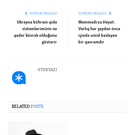
ƏVVƏLKI MƏQALƏ
SONRAKI MƏQALƏ
Ukrayna böhranı qida
Məmmədrza Heyət:
sistemlərimizin nə
Varlıq hər şeydən öncə
qədər kövrək olduğunu
içində umid bəsləyən
göstərir
bir qavramdır
ƏTƏKYAZI
RELATED
POSTS