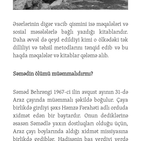
Əsərlərinin digər vacib qismini isə məqalələri və
sosial məsələlərlə bağlı yazdığı kitablarıdır.
Daha əvvəl də qeyd edildiyi kimi o ölkədəki tək
dilliliyi və təhsil metodlarını tənqid edib və bu
haqda məqalələr və kitablar qələmə alıb.
Səmədin ölümü müəmmalıdırmı?
Səməd Behrəngi 1967-ci ilin avqust ayının 31-də
Araz çayında müəmmalı şəkildə boğulur. Çaya
birlikdə girdiyi şəxs Həmzə Fərahəti adlı orduda
xidmət edən bir baytardır. Onun dediklərinə
əsasən Səmədlə yaxın dostluqları olduğu üçün,
Araz çayı boylarında aldığı xidmət missiyasına
birlikdə gediblər. Hadisənin baş verdiyi yerdə