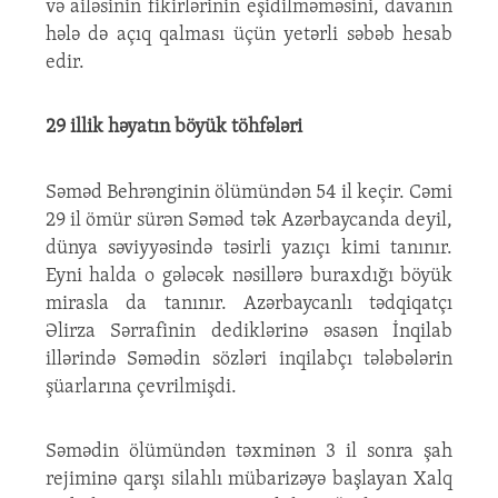
və ailəsinin fikirlərinin eşidilməməsini, davanın
hələ də açıq qalması üçün yetərli səbəb hesab
edir.
29 illik h
əyatın böyük töh
f
ələri
Səməd Behrənginin ölümündən 54 il keçir. Cəmi
29 il ömür sürən Səməd tək Azərbaycanda deyil,
dünya səviyyəsində təsirli yazıçı kimi tanınır.
Eyni halda o gələcək nəsillərə buraxdığı böyük
mirasla da tanınır. Azərbaycanlı tədqiqatçı
Əlirza Sərrafinin dediklərinə əsasən İnqilab
illərində Səmədin sözləri inqilabçı tələbələrin
şüarlarına çevrilmişdi.
Səmədin ölümündən təxminən 3 il sonra şah
rejiminə qarşı silahlı mübarizəyə başlayan Xalq