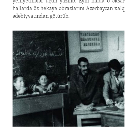
yeniyetmələr üçün yazılıb. Eyni halda o əksər
hallarda öz hekayə obrazlarını Azərbaycan xalq
ədəbiyyatından götürüb.