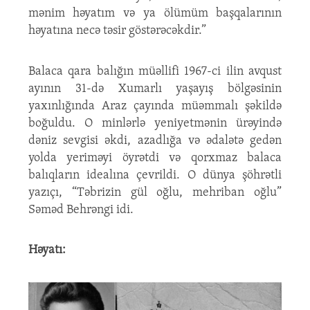
mənim həyatım və ya ölümüm başqalarının
həyatına necə təsir göstərəcəkdir.”
Balaca qara balığın müəllifi 1967-ci ilin avqust
ayının 31-də Xumarlı yaşayış bölgəsinin
yaxınlığında Araz çayında müəmmalı şəkildə
boğuldu. O minlərlə yeniyetmənin ürəyində
dəniz sevgisi əkdi, azadlığa və ədalətə gedən
yolda yeriməyi öyrətdi və qorxmaz balaca
balıqların idealına çevrildi. O dünya şöhrətli
yazıçı, “Təbrizin gül oğlu, mehriban oğlu”
Səməd Behrəngi idi.
Həyatı: