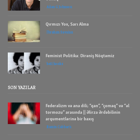
Allan G Johnson
Qırmızı Yox, Sarı Alma
İbrahım Savalan
Feminist Politika: Dirəniş Nöqtəmiz
bell hooks
SON YAZILAR
Federalizm və ana dili; “qan”, “çomaq” və “əl
tormozu” arasında || Əlirza Ərdəbilinin
arqumentlərinə bir baxış
Ramin Cabbarlı