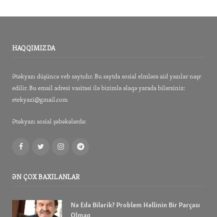
HAQQIMIZDA
Ətəkyazı düşüncə veb saytıdır. Bu saytda sosial elmlərə aid yazılar nəşr
edilir. Bu email adresi vasitəsi ilə bizimlə əlaqə yarada bilərsiniz:
etekyazi@gmail.com
Ətəkyazı sosial şəbəkələrdə:
Facebook
Twitter
Instagram
Telegram
ƏN ÇOX BAXILANLAR
Nə Edə Bilərik? Problem Həllinin Bir Parçası
Olmaq