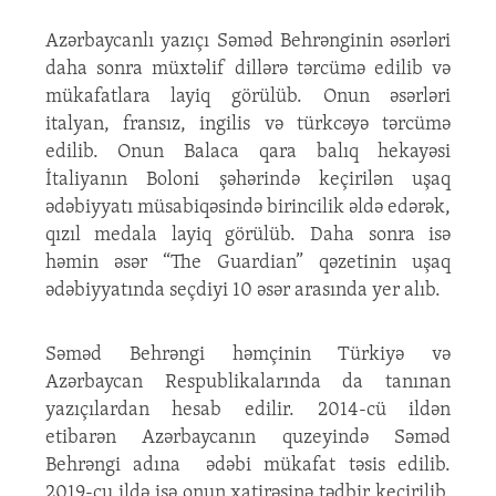
Azərbaycanlı yazıçı Səməd Behrənginin əsərləri
daha sonra müxtəlif dillərə tərcümə edilib və
mükafatlara layiq görülüb. Onun əsərləri
italyan, fransız, ingilis və türkcəyə tərcümə
edilib. Onun Balaca qara balıq hekayəsi
İtaliyanın Boloni şəhərində keçirilən uşaq
ədəbiyyatı müsabiqəsində birincilik əldə edərək,
qızıl medala layiq görülüb. Daha sonra isə
həmin əsər “The Guardian” qəzetinin uşaq
ədəbiyyatında seçdiyi 10 əsər arasında yer alıb.
Səməd Behrəngi həmçinin Türkiyə və
Azərbaycan Respublikalarında da tanınan
yazıçılardan hesab edilir. 2014-cü ildən
etibarən Azərbaycanın quzeyində Səməd
Behrəngi adına ədəbi mükafat təsis edilib.
2019-cu ildə isə onun xatirəsinə tədbir keçirilib.