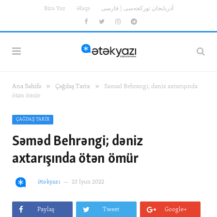
Bizə Yaz
Əlaqə
آذربایجان تورکجه‌سی | فارسی
Facebook
Twitter
Instagram
Telegram
»
»
Ana Səhifə
Çağdaş Tarix
Səməd Behrəngi; dəniz axtarışında
ötən ömür
ÇAĞDAŞ TARIX
Səməd Behrəngi; dəniz
axtarışında ötən ömür
Ətəkyazı
23 İyun 2022
Paylaş
Tweet
Google+