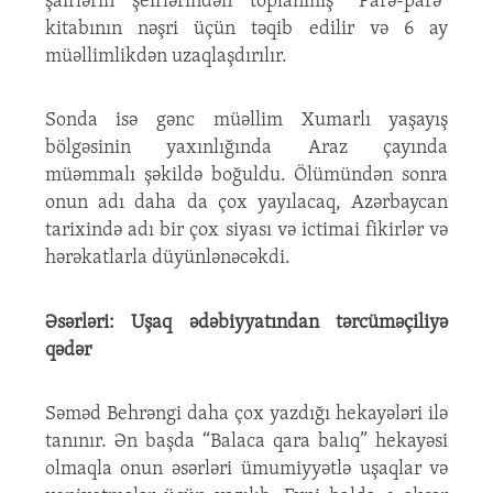
şairlərin şeirlərindən toplanmış “Parə-parə”
kitabının nəşri üçün təqib edilir və 6 ay
müəllimlikdən uzaqlaşdırılır.
Sonda isə gənc müəllim Xumarlı yaşayış
bölgəsinin yaxınlığında Araz çayında
müəmmalı şəkildə boğuldu. Ölümündən sonra
onun adı daha da çox yayılacaq, Azərbaycan
tarixində adı bir çox siyası və ictimai fikirlər və
hərəkatlarla düyünlənəcəkdi.
Əsərləri: U
şaq ədəbiyyatından tərcüməçiliyə
qədər
Səməd Behrəngi daha çox yazdığı hekayələri ilə
tanınır. Ən başda “Balaca qara balıq” hekayəsi
olmaqla onun əsərləri ümumiyyətlə uşaqlar və