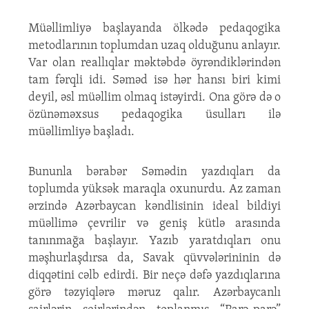
Müəllimliyə başlayanda ölkədə pedaqogika
metodlarının toplumdan uzaq olduğunu anlayır.
Var olan reallıqlar məktəbdə öyrəndiklərindən
tam fərqli idi. Səməd isə hər hansı biri kimi
deyil, əsl müəllim olmaq istəyirdi. Ona görə də o
özünəməxsus pedaqogika üsulları ilə
müəllimliyə başladı.
Bununla bərabər Səmədin yazdıqları da
toplumda yüksək maraqla oxunurdu. Az zaman
ərzində Azərbaycan kəndlisinin ideal bildiyi
müəllimə çevrilir və geniş kütlə arasında
tanınmağa başlayır. Yazıb yaratdıqları onu
məşhurlaşdırsa da, Savak qüvvələrininin də
diqqətini cəlb edirdi. Bir neçə dəfə yazdıqlarına
görə təzyiqlərə məruz qalır. Azərbaycanlı