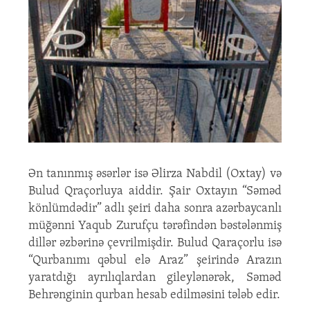
Ən tanınmış əsərlər isə Əlirza Nabdil (Oxtay) və
Bulud Qraçorluya aiddir. Şair Oxtayın “Səməd
könlümdədir” adlı şeiri daha sonra azərbaycanlı
müğənni Yaqub Zurufçu tərəfindən bəstələnmiş
dillər əzbərinə çevrilmişdir. Bulud Qaraçorlu isə
“Qurbanımı qəbul elə Araz” şeirində Arazın
yaratdığı ayrılıqlardan gileylənərək, Səməd
Behrənginin qurban hesab edilməsini tələb edir.