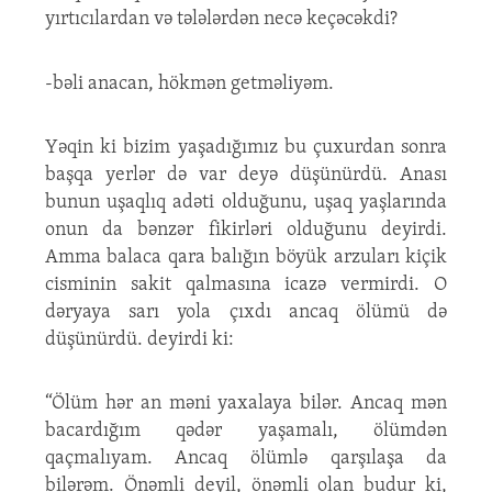
yırtıcılardan və tələlərdən necə keçəcəkdi?
-bəli anacan, hökmən getməliyəm.
Yəqin ki bizim yaşadığımız bu çuxurdan sonra
başqa yerlər də var deyə düşünürdü. Anası
bunun uşaqlıq adəti olduğunu, uşaq yaşlarında
onun da bənzər fikirləri olduğunu deyirdi.
Amma balaca qara balığın böyük arzuları kiçik
cisminin sakit qalmasına icazə vermirdi. O
dəryaya sarı yola çıxdı ancaq ölümü də
düşünürdü. deyirdi ki:
“Ölüm hər an məni yaxalaya bilər. Ancaq mən
bacardığım qədər yaşamalı, ölümdən
qaçmalıyam. Ancaq ölümlə qarşılaşa da
bilərəm. Önəmli deyil, önəmli olan budur ki,