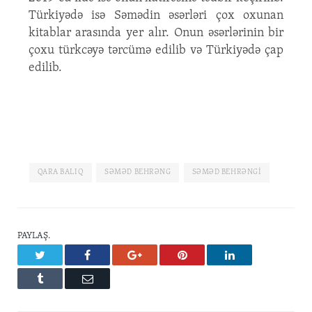
Türkiyədə isə Səmədin əsərləri çox oxunan
kitablar arasında yer alır. Onun əsərlərinin bir
çoxu türkcəyə tərcümə edilib və Türkiyədə çap
edilib.
QARA BALIQ
SƏMƏD BEHRƏNG
SƏMƏD BEHRƏNGI
PAYLAŞ.
Twitter
Facebook
Google+
Pinterest
LinkedIn
Tumblr
Email