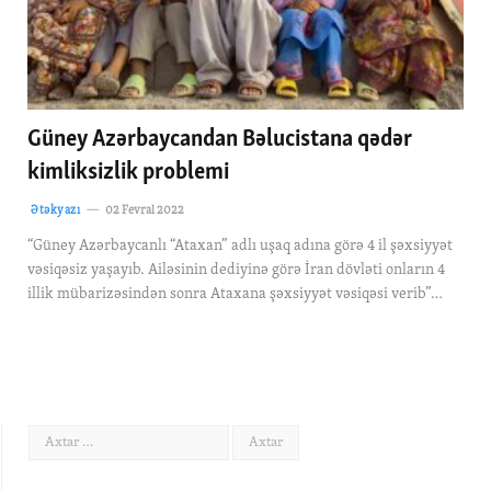
Güney Azərbaycandan Bəlucistana qədər
kimliksizlik problemi
Ətəkyazı
02 Fevral 2022
“Güney Azərbaycanlı “Ataxan” adlı uşaq adına görə 4 il şəxsiyyət
vəsiqəsiz yaşayıb. Ailəsinin dediyinə görə İran dövləti onların 4
illik mübarizəsindən sonra Ataxana şəxsiyyət vəsiqəsi verib”…