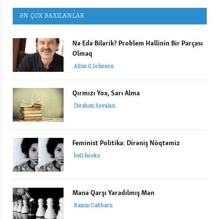
ƏN ÇOX BAXILANLAR
Nə Edə Bilərik? Problem Həllinin Bir Parçası
Olmaq
Allan G Johnson
Qırmızı Yox, Sarı Alma
İbrahım Savalan
Feminist Politika: Dirəniş Nöqtəmiz
bell hooks
Mənə Qarşı Yaradılmış Mən
Ramin Cabbarlı