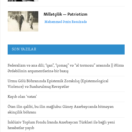
Millətçilik — Patriotizm
Məhəmməd Əmin Rəsulzadə
SON YAZILAR
Federalizm və ana dili; “qan”, “çomaq” və “əl tormozu” arasında || Əlirza
Ərdəbilinin arqumentlərinə bir baxış
Urmu Gölü Böhranında Epistemik Zorakılıq (Epistemological
Violence) və Susdurulmuş Rəvayətlər
Kayıb olan ‘vətən’
Ötən ilin qalibi, bu ilin məğlubu: Güney Azərbaycanda bitməyən
əkinçilik böhranı
İnklüziv Toplum Fondu İranda Azərbaycan Türkləri ilə bağlı yeni
hesabatlar yayıb