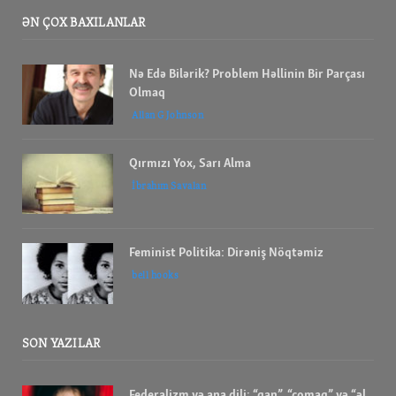
ƏN ÇOX BAXILANLAR
Nə Edə Bilərik? Problem Həllinin Bir Parçası
Olmaq
Allan G Johnson
Qırmızı Yox, Sarı Alma
İbrahım Savalan
Feminist Politika: Dirəniş Nöqtəmiz
bell hooks
SON YAZILAR
Federalizm və ana dili; “qan”, “çomaq” və “əl