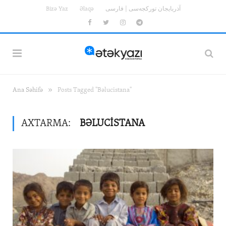
Bizə Yaz
Əlaqə
آذربایجان تورکجه‌سی | فارسی
Facebook
Twitter
Instagram
Telegram
»
Ana Səhifə
Posts Tagged "Bəlucistana"
AXTARMA:
BƏLUCISTANA