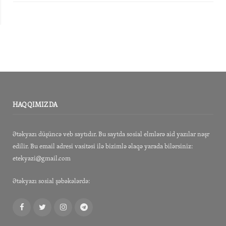
HAQQIMIZDA
Ətəkyazı düşüncə veb saytıdır. Bu saytda sosial elmlərə aid yazılar nəşr
edilir. Bu email adresi vasitəsi ilə bizimlə əlaqə yarada bilərsiniz:
etekyazi@gmail.com
Ətəkyazı sosial şəbəkələrdə:
Facebook
Twitter
Instagram
Telegram