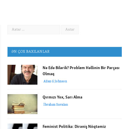
ƏN ÇOX BAXILANLAR
Nə Edə Bilərik? Problem Həllinin Bir Parçası
Olmaq
Allan G Johnson
Qırmızı Yox, Sarı Alma
İbrahım Savalan
Feminist Politika: Dirəniş Nöqtəmiz