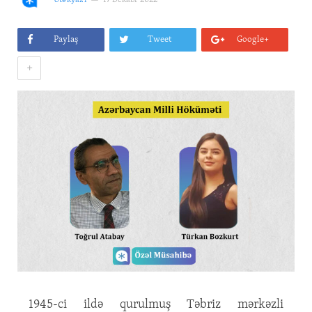
Ətəkyazı
17 Dekabr 2022
Paylaş
Tweet
Google+
+
1945-ci ildə qurulmuş Təbriz mərkəzli