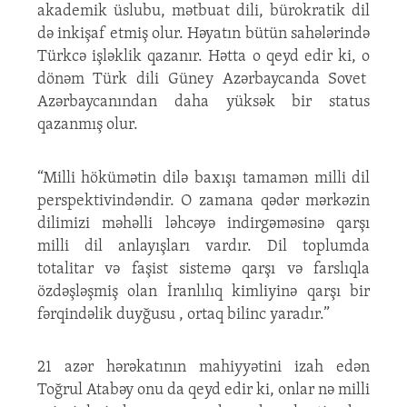
akademik üslubu, mətbuat dili, bürokratik dil
də inkişaf etmiş olur. Həyatın bütün sahələrində
Türkcə işləklik qazanır. Hətta o qeyd edir ki, o
dönəm Türk dili Güney Azərbaycanda Sovet
Azərbaycanından daha yüksək bir status
qazanmış olur.
“Milli hökümətin dilə baxışı tamamən milli dil
perspektivindəndir. O zamana qədər mərkəzin
dilimizi məhəlli ləhcəyə indirgəməsinə qarşı
milli dil anlayışları vardır. Dil toplumda
totalitar və faşist sistemə qarşı və farslıqla
özdəşləşmiş olan İranlılıq kimliyinə qarşı bir
fərqindəlik duyğusu , ortaq bilinc yaradır.”
21 azər hərəkatının mahiyyətini izah edən
Toğrul Atabəy onu da qeyd edir ki, onlar nə milli