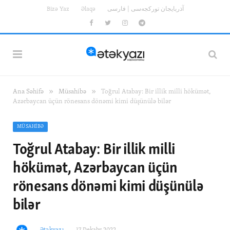
Bizə Yaz
Əlaqə
آذربایجان تورکجه‌سی | فارسی
Facebook
Twitter
Instagram
Telegram
»
»
Ana Səhifə
Müsahibə
Toğrul Atabay: Bir illik milli hökümət,
Azərbaycan üçün rönesans dönəmi kimi düşünülə bilər
MÜSAHIBƏ
Toğrul Atabay: Bir illik milli
hökümət, Azərbaycan üçün
rönesans dönəmi kimi düşünülə
bilər