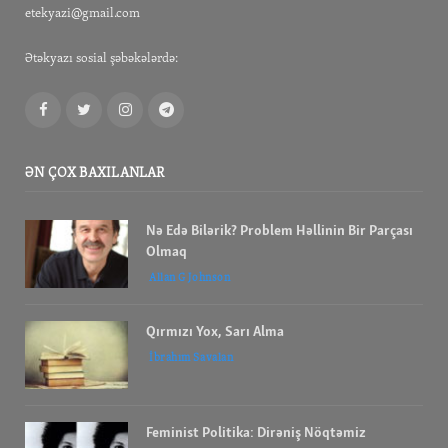
etekyazi@gmail.com
Ətəkyazı sosial şəbəkələrdə:
Facebook
Twitter
Instagram
Telegram
ƏN ÇOX BAXILANLAR
Nə Edə Bilərik? Problem Həllinin Bir Parçası
Olmaq
Allan G Johnson
Qırmızı Yox, Sarı Alma
İbrahım Savalan
Feminist Politika: Dirəniş Nöqtəmiz