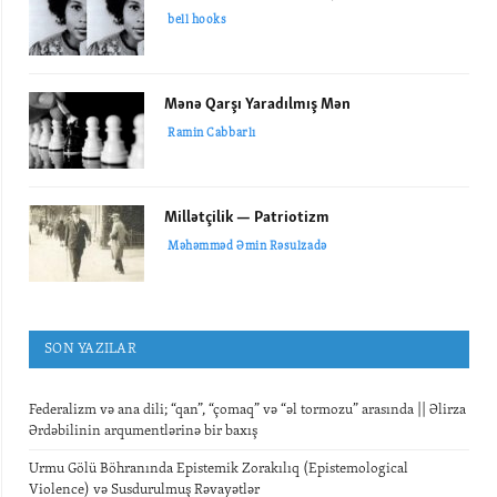
bell hooks
Mənə Qarşı Yaradılmış Mən
Ramin Cabbarlı
Millətçilik — Patriotizm
Məhəmməd Əmin Rəsulzadə
SON YAZILAR
Federalizm və ana dili; “qan”, “çomaq” və “əl tormozu” arasında || Əlirza
Ərdəbilinin arqumentlərinə bir baxış
Urmu Gölü Böhranında Epistemik Zorakılıq (Epistemological
Violence) və Susdurulmuş Rəvayətlər