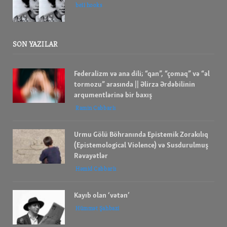
bell hooks
SON YAZILAR
Federalizm və ana dili; “qan”, “çomaq” və “əl
tormozu” arasında || Əlirza Ərdəbilinin
arqumentlərinə bir baxış
Ramin Cabbarlı
Urmu Gölü Böhranında Epistemik Zorakılıq
(Epistemological Violence) və Susdurulmuş
Rəvayətlər
Həmid Cabbarlı
Kayıb olan ‘vətən’
Hümmət Şahbazi