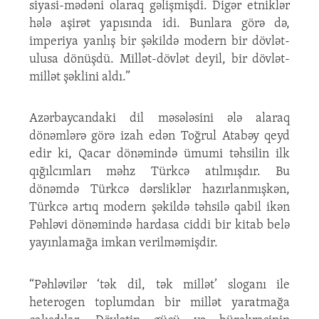
siyasi-mədəni olaraq gəlişmişdi. Digər etniklər
hələ aşirət yapısında idi. Bunlara görə də,
imperiya yanlış bir şəkildə modern bir dövlət-
ulusa dönüşdü. Millət-dövlət deyil, bir dövlət-
millət şəklini aldı.”
Azərbaycandaki dil məsələsini ələ alaraq
dönəmlərə görə izah edən Toğrul Atabəy qeyd
edir ki, Qacar dönəmində ümumi təhsilin ilk
qığılcımları məhz Türkcə atılmışdır. Bu
dönəmdə Türkcə dərsliklər hazırlanmışkən,
Türkcə artıq modern şəkildə təhsilə qabil ikən
Pəhləvi dönəmində hardasa ciddi bir kitab belə
yayınlamağa imkan verilməmişdir.
“Pəhləvilər ‘tək dil, tək millət’ sloganı ile
heterogen toplumdan bir millət yaratmağa