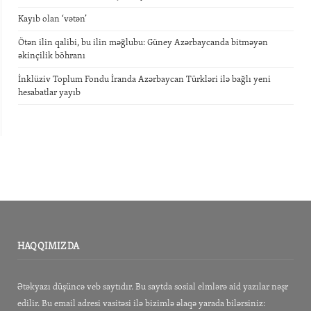
Kayıb olan ‘vətən’
Ötən ilin qalibi, bu ilin məğlubu: Güney Azərbaycanda bitməyən
əkinçilik böhranı
İnklüziv Toplum Fondu İranda Azərbaycan Türkləri ilə bağlı yeni
hesabatlar yayıb
HAQQIMIZDA
Ətəkyazı düşüncə veb saytıdır. Bu saytda sosial elmlərə aid yazılar nəşr
edilir. Bu email adresi vasitəsi ilə bizimlə əlaqə yarada bilərsiniz: