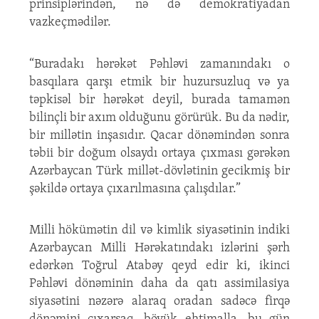
prinsiplərindən, nə də demokratiyadan
vazkeçmədilər.
“Buradakı hərəkət Pəhləvi zamanındakı o
basqılara qarşı etmik bir huzursuzluq və ya
təpkisəl bir hərəkət deyil, burada tamamən
bilinçli bir axım olduğunu görürük. Bu da nədir,
bir millətin inşasıdır. Qacar dönəmindən sonra
təbii bir doğum olsaydı ortaya çıxması gərəkən
Azərbaycan Türk millət-dövlətinin gecikmiş bir
şəkildə ortaya çıxarılmasına çalışdılar.”
Milli hökümətin dil və kimlik siyasətinin indiki
Azərbaycan Milli Hərəkatındakı izlərini şərh
edərkən Toğrul Atabəy qeyd edir ki, ikinci
Pəhləvi dönəminin daha da qatı assimilasiya
siyasətini nəzərə alaraq oradan sadəcə firqə