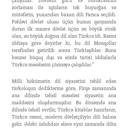
çalışdılar. Dövlətin gücü və bürokrasinin
zorlaması ilə iqtidarın tək buyurğan və
mütəfərin, yuxarıdan baxan dili Farsca seçildi.
Pəhləvi dövlət ulusu üçün bunun qarşısında
duran ilk maneə dövlət üçün ən böyük etnik
olan, ən böyük doğma dil olan Türkcə idi. Rəsmi
iddiaya görə deyirlər ki, bu dil Monqollar
tərəfindən gətirilib sonra Türkləşiblər. Buna
bənzər hüquq dışı və sözdə tarixi iddialarla
Türkcə məsələsini çözməyə çalışdılar.”
Milli hökümətin dil siyasətini təhlil edən
türkoloqun dediklərinə görə, Firqə zamanında
ana dilində təhsil məsələsi siyasətin ana
maddəsini oluşdurmuşdur. Bu dönəmdə ana
dilində təhsil verilir, Türkcə kitablar hazırlanır,
Türkcə rəsmi, modern dövlətçiliyin dili halına
gəlir. Ədəbi üslubdan əlavə eyni zamanda dilin