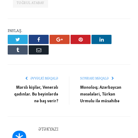
TOĞRUL ATABAY
PAYLAŞ.
Twitter
Facebook
Google+
Pinterest
LinkedIn
Tumblr
Email
ƏVVƏLKI MƏQALƏ
SONRAKI MƏQALƏ
Marslı kişilər, Veneralı
Monoloq; Azərbaycan
qadınlar. Bu beyinlərdə
məsələləri, Türkan
nə baş verir?
Urmulu ilə müsahibə
ƏTƏKYAZI