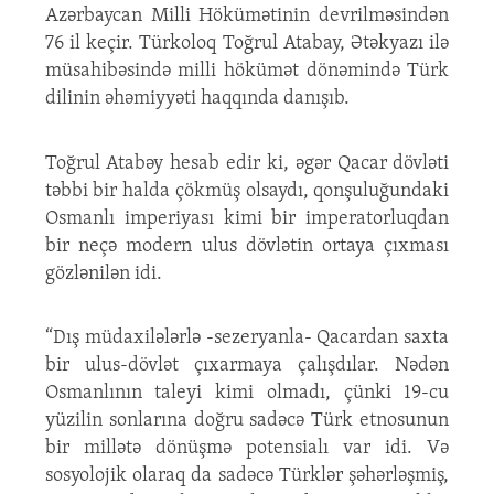
Azərbaycan Milli Hökümətinin devrilməsindən
76 il keçir. Türkoloq Toğrul Atabay, Ətəkyazı ilə
müsahibəsində milli hökümət dönəmində Türk
dilinin əhəmiyyəti haqqında danışıb.
Toğrul Atabəy hesab edir ki, əgər Qacar dövləti
təbbi bir halda çökmüş olsaydı, qonşuluğundaki
Osmanlı imperiyası kimi bir imperatorluqdan
bir neçə modern ulus dövlətin ortaya çıxması
gözlənilən idi.
“Dış müdaxilələrlə -sezeryanla- Qacardan saxta
bir ulus-dövlət çıxarmaya çalışdılar. Nədən
Osmanlının taleyi kimi olmadı, çünki 19-cu
yüzilin sonlarına doğru sadəcə Türk etnosunun
bir millətə dönüşmə potensialı var idi. Və
sosyolojik olaraq da sadəcə Türklər şəhərləşmiş,