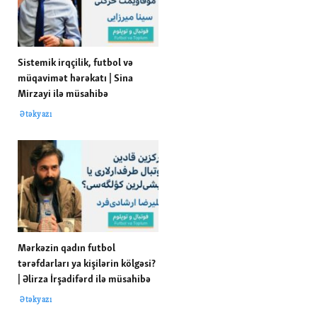
Sistemik irqçilik, futbol və
müqavimət hərəkatı | Sina
Mirzayi ilə müsahibə
Ətəkyazı
Mərkəzin qadın futbol
tərəfdarları ya kişilərin kölgəsi?
| Əlirza İrşadifərd ilə müsahibə
Ətəkyazı