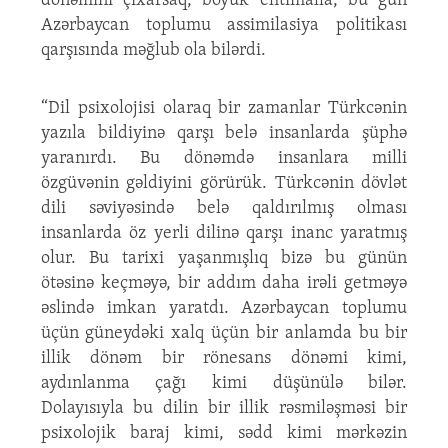
dönəmini çıxarsaq, böyük ehtimalla, bu gün
Azərbaycan toplumu assimilasiya politikası
qarşısında məğlub ola bilərdi.
“Dil psixolojisi olaraq bir zamanlar Türkcənin
yazıla bildiyinə qarşı belə insanlarda şüphə
yaranırdı. Bu dönəmdə insanlara milli
özgüvənin gəldiyini görürük. Türkcənin dövlət
dili səviyəsində belə qaldırılmış olması
insanlarda öz yerli dilinə qarşı inanc yaratmış
olur. Bu tarixi yaşanmışlıq bizə bu günün
ötəsinə keçməyə, bir addım daha irəli getməyə
əslində imkan yaratdı. Azərbaycan toplumu
üçün güneydəki xalq üçün bir anlamda bu bir
illik dönəm bir rönesans dönəmi kimi,
aydınlanma çağı kimi düşünülə bilər.
Dolayısıyla bu dilin bir illik rəsmiləşməsi bir
psixolojik baraj kimi, sədd kimi mərkəzin