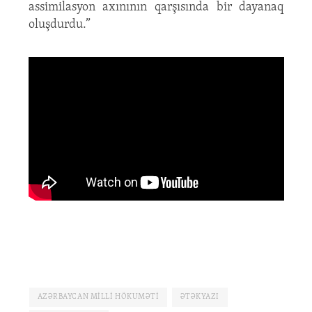
assimilasyon axınının qarşısında bir dayanaq
oluşdurdu.”
AZƏRBAYCAN MILLI HÖKUMƏTI
ƏTƏKYAZI