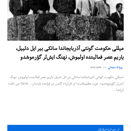
میللی حکومت گونئی آذربایجاندا سانکی بیر ایل دئییل،
یاریم عصر فعالیتده اولموش، نهنگ ایش‌لر گؤرموشدو
پروانه ممّدلی
13-9-1400
«میللی حکومت گونئی آذربایجاندا سانکی بیر ایل دئییل، یاریم عصر فعالیتده اولموش، نهنگ
ایش‌لر گؤرموشدو». غرب مطبوعاتیندا او ایل‌لرده گئدن بیر قزئتده یازیدان… 1320-جی ایلده
ایراندا…
ان چوخ باخيلانلار