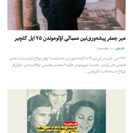
میر جعفر پیشه‌وری‌‌نین معمالی اؤلوموندن ۷۵ ایل کئچیر
اتک‌یازی
21-4-1401
۱۳۲۶-جی ایلین تیر آیی‌نین ۱۹-دا گنجه شهرینین یاخینلیغیندا اولان یئولاخ اراضیسینده ماشین
قضاسی باش وئردی. ماشیندا سوروجودن علاوه ۳ شخصین هامیسی یارالانمیشدی. یارالی‌لار
یئولاخ خسته‌خاناسینا آپاریلدی.…