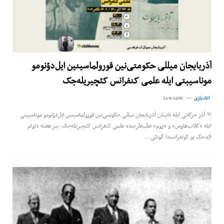
آذربایجان میللی حکومتی‌نین قورولماسینین ایل‌دؤنومو
موناسیبتی ایله علمی کنفرانس کئچیریله‌جک
اتک‌یازی
14-9-1400
۲۱ آذر حرکاتی ایله تانینان آذربایجان میللی حکومتی‌نین قورولماسینین ایل‌دؤنومو موناسیبتی
ایله «کلاب‌هاوس» و «زوم» تطبیقلرینده علمی کنفرانس کئچیریله‌جک. بیر هفته داوام
ائد‌جک بو کونفرانسدا گونئی…