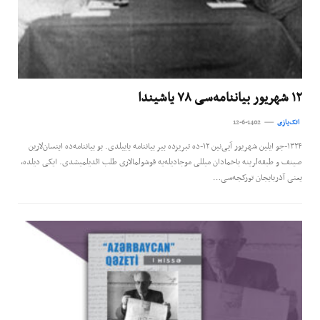
۱۲ شهریور بیاننامه‌سی ۷۸ یاشیندا
اتک‌یازی
12-6-1402
۱۳۲۴-جو ایلین شهریور آیی‌نین ۱۲-ده تبریزده بیر بیاننامه یاییلدی. بو بیاننامه‌ده اینسان‌لارین
صینف و طبقه‌لرینه باخمادان میللی موجادیله‌یه قوشولمالاری طلب ائدیلمیشدی. ایکی دیلده،
یعنی آذربایجان تورکجه‌سی…