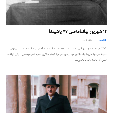
۱۲ شهریور بیاننامه‌سی ۷۷ یاشیندا
اتک‌یازی
12-6-1401
۱۳۲۴-جو ایلین شهریور آیی‌نین ۱۲-ده تبریزده بیر بیاننامه یاییلدی. بو بیاننامه‌ده اینسان‌لارین
صینف و طبقه‌لرینه باخمادان میللی موجادیله‌یه قوشولمالاری طلب ائدیلمیشدی. ایکی دیلده،
یعنی آذربایجان تورکجه‌سی…