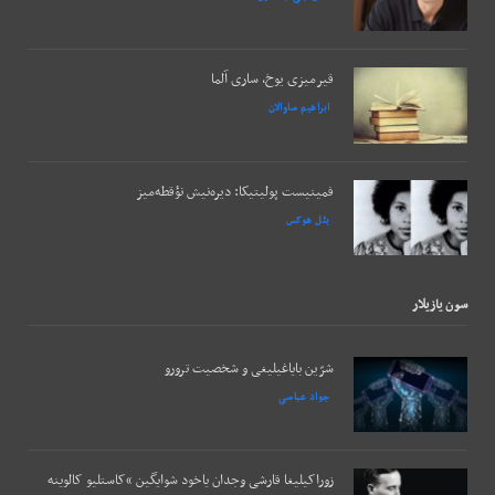
قیرمیزی یوخ، ساری آلما
ابراهیم ساوالان
فمینیست پولیتیکا: دیره‌نیش نؤقطه‌میز
بئل هوکس
سون يازيلار
شرّین بایاغیلیغی و شخصیت ترورو
جواد عباسی
زوراکیلیغا قارشی وجدان یاخود شوایگین “کاستلیو کالوینه