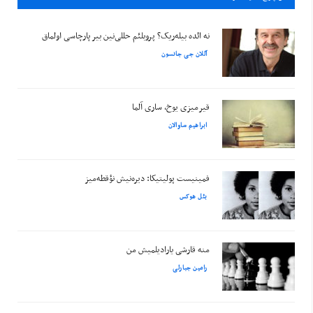
نه ائده بیله‌ریک؟ پروبلئم حللی‌نین بیر پارچاسی اولماق
آللان جی جانسون
قیرمیزی یوخ، ساری آلما
ابراهیم ساوالان
فمینیست پولیتیکا: دیره‌نیش نؤقطه‌میز
بئل هوکس
منه قارشی یارادیلمیش من
رامین جبارلی