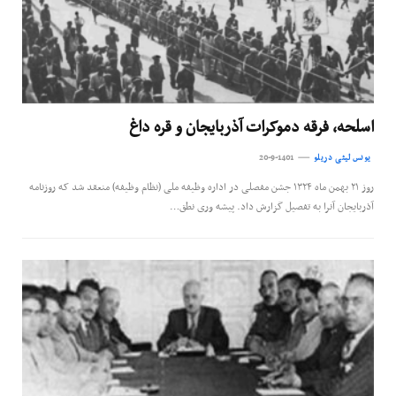
اسلحه، فرقه دموکرات آذربایجان و قره داغ
یونس لیثی دریلو
20-9-1401
روز ۲۱ بهمن ماه ۱۳۲۴ جشن مفصلی در اداره وظیفه ملی (نظام وظیفه) منعقد شد که روزنامه
آذربایجان آنرا به تفصیل گزارش داد. پیشه وری نطق…