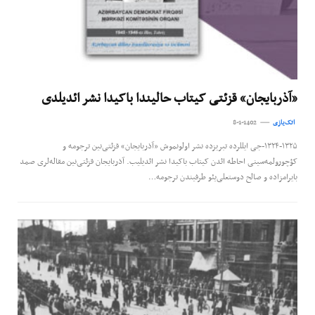
«آذربایجان» قزئتی‌ کیتاب حالیندا باکیدا نشر ائدیلدی
اتک‌یازی
8-1-1402
۱۳۲۴-۱۳۲۵-جی ایللرده تبریزده نشر اولونموش «آذربایجان» قزئتی‌نین ترجومه و
کؤچورولمه‌سینی احاطه‌‌‌ ائدن کیتاب باکیدا نشر ائدیلیب. آذربایجان قزئتی‌نین مقاله‌لری صمد
بایرامزاده و صالح دوستعلی‌یئو طرفیندن ترجومه…