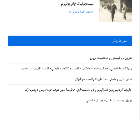
میللتچیلیک-پاتریوتیزم
محمد امین رسولزاده
سون يازيلار
شرّین بایاغیلیغی و شخصیت ترورو
زوراکیلیغا قارشی وجدان یاخود شوایگین “کاستلیو کالوینه قارشی” اثرینه اؤتری بیر باخیش
نقش نظری و عملی مخالفان فدرالیسم در ایران
علیرضا اردبیلی‌نین فدرالیزم و دیل مسئله‌لری حاقیندا سون موصاحیبه‌سینی دوشونه‌رک
بورژوازییا مدرنلیگین سوسیال دایاغی