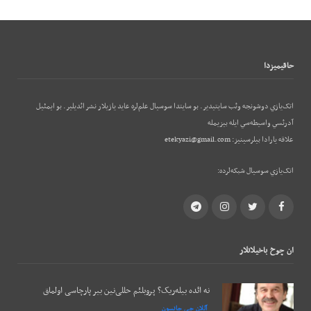
حاقيميزدا
اتک‌يازي دوشونجه وئب‌ سايتيدير. بو سايتدا سوسيال علم‌لره عايد يازيلار نشر ائديلير. بو ایمئيل
آدرئسي واسيطه‌سي ايله بيزيمله
علاقه يارادا بيلرسينيز:
etekyazi@gmail.com
اتک‌يازي سوسيال شبکه‌لرده:
Telegram
Instagram
Twitter
Facebook
ان چوخ باخيلانلار
نه ائده بیله‌ریک؟ پروبلئم حللی‌نین بیر پارچاسی اولماق
آللان جی جانسون