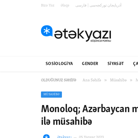
Bizə Yaz
Əlaqə
آذربایجان تورکجه‌سی | فارسی
SOSIOLOGIYA
GENDER
SIYASƏT
ÇA
»
»
Ana Səhifə
Müsahibə
M
OLDUĞUNUZ SƏHIFƏ
MÜSAHIBƏ
Monoloq; Azərbaycan məs
ilə müsahibə
Ətəkyazı
05 Yanvar 2023