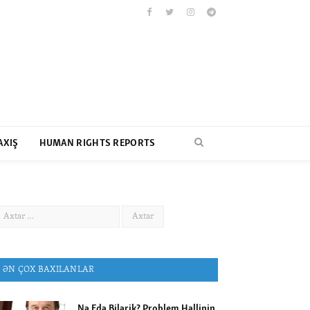
Facebook
Twitter
Instagram
Telegram
AXIŞ
HUMAN RIGHTS REPORTS
ƏN ÇOX BAXILANLAR
Nə Edə Bilərik? Problem Həllinin