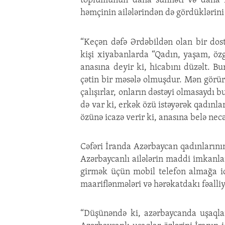
toplumunun daha sünnəti və daha m
həmçinin ailələrindən də gördüklərini
“Keçən dəfə Ərdəbildən olan bir dos
kişi xiyabanlarda “Qadın, yaşam, öz
anasına deyir ki, hicabını düzəlt. 
çətin bir məsələ olmuşdur. Mən görür
çalışırlar, onların dəstəyi olmasaydı 
də var ki, erkək özü istəyərək qadın
özünə icazə verir ki, anasına belə nec
Cəfəri İranda Azərbaycan qadınlarının
Azərbaycanlı ailələrin maddi imkanla
girmək üçün mobil telefon almağa i
maariflənmələri və hərəkatdakı fəalliyy
“Düşünəndə ki, azərbaycanda uşaqla