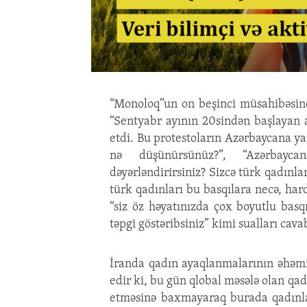
“Monoloq”un on beşinci müsahibəsində
“Sentyabr ayının 20sindən başlayan 
etdi. Bu protestoların Azərbaycana y
nə düşünürsünüz?”, “Azərbayc
dəyərləndirirsiniz? Sizcə türk qadınla
türk qadınları bu basqılara necə, hard
“siz öz həyatınızda çox boyutlu basq
təpgi göstəribsiniz” kimi sualları cava
İranda qadın ayaqlanmalarının əhəmi
edir ki, bu gün qlobal məsələ olan qa
etməsinə baxmayaraq burada qadınlar