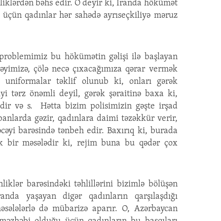
nliklərdən bəhs edir. O deyir ki, İranda hökümət
u üçün qadınlar hər sahədə ayrıseçkiliyə məruz
problemimiz bu hökümətin gəlişi ilə başlayan
əyimizə, çölə necə çıxacağımıza qərar vermək
 uniformalar təklif olunub ki, onları gərək
yi tərz önəmli deyil, gərək şəraitinə baxa ki,
mdir və s. Hətta bizim polisimizin gəşte irşad
anlarda gəzir, qadınlara daimi təzəkkür verir,
cəyi barəsində tənbeh edir. Baxırıq ki, burada
k bir məsələdir ki, rejim buna bu qədər çox
liklər barəsindəki təhlillərini bizimlə bölüşən
randa yaşayan digər qadınların qarşılaşdığı
əsələlərlə də mübarizə aparır. O, Azərbaycan