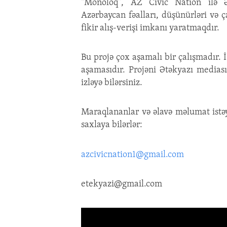
“Monoloq”, AZ Civic Nation ilə Ə
Azərbaycan fəalları, düşünürləri və 
fikir alış-verişi imkanı yaratmaqdır.
Bu projə çox aşamalı bir çalışmadır. 
aşamasıdır. Projəni Ətəkyazı media
izləyə bilərsiniz.
Maraqlananlar və əlavə məlumat istəy
saxlaya bilərlər:
azcivicnation1@gmail.com
etekyazi@gmail.com