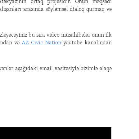
təkyazının ortaq projəsidir. Onun məqsədi
çalışanları arasında söyləmsəl dialoq qurmaq və
İzləyəcəyiniz bu sıra video müsahibələr onun ilk
sından və
AZ Civic Nation
youtube kanalından
ənlər aşağıdaki email vasitəsiylə bizimlə əlaqə