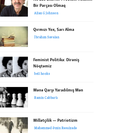
Bir Parçası Olmaq
Allan G Johnson
Qırmızı Yox, Sarı Alma
İbrahım Savalan
Feminist Politika: Dirəniş
Nöqtəmiz
bell hooks
Mənə Qarşı Yaradılmış Mən
Ramin Cabbarlı
Millətçilik — Patriotizm
Məhəmməd Əmin Rəsulzadə