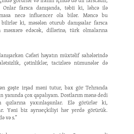
çində görürlər və iranın içində də dil farscadır,
r. Onlar farsca danışanda, təbii ki, ləhcə ilə
olmasa necə influencer ola bilər. Məncə bu
 bilirlər ki, məsələn oturub danışsalar farsca
n məsxərə edəcək, dillərinə, türk olmalarına
danışarkən Cəfəri həyatın müxtəlif sahələrində
ətsizlik, çətinliklər, tacizlərə nümunələr də
ən gəşte irşad məni tutur, bax gör Tehranda
rın yanında çox qapalıyam. Dostlarım mənə dedi
 qızlarına yaxınlaşsınlar. Elə görürlər ki,
lar. Yəni biz ayrıseçkiliyi hər yerdə görürük.
ə və s.”