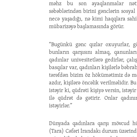
məhz bu son ayaqlanmalar nətic
səbəblərindən birini gənclərin sosya
necə yaşadığı, nə kimi haqqlara sah
mübarizəyə başlamasında görür.
“Bugünkü gənc qızlar oxuyurlar, göz
bunların qarşısını almaq, qanunları
qadınlar univesitetlərə gedirlər, çal
basqılar var, qadınları kişilərlə bəbrab
tərəfdən bizim öz hökümətimiz də mə
azdır, kişilərə öncəlik verilməlidir. B
istəyir ki, qüdrəti kişiyə versin, istəyi
ilə qüdrət də gətirir. Onlar qadın
istəyirlər.”
Dünyada qadınlara qarşı mövcud hü
(Tara) Cəfəri İrandakı durum üzərind