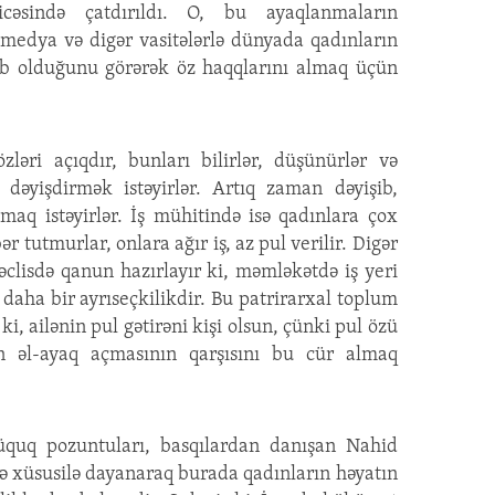
əsində çatdırıldı. O, bu ayaqlanmaların
l medya və digər vasitələrlə dünyada qadınların
ib olduğunu görərək öz haqqlarını almaq üçün
ləri açıqdır, bunları bilirlər, düşünürlər və
 dəyişdirmək istəyirlər. Artıq zaman dəyişib,
ışmaq istəyirlər. İş mühitində isə qadınlara çox
ər tutmurlar, onlara ağır iş, az pul verilir. Digər
clisdə qanun hazırlayır ki, məmləkətdə iş yeri
u daha bir ayrıseçkilikdir. Bu patrirarxal toplum
r ki, ailənin pul gətirəni kişi olsun, çünki pul özü
ın əl-ayaq açmasının qarşısını bu cür almaq
quq pozuntuları, basqılardan danışan Nahid
ə xüsusilə dayanaraq burada qadınların həyatın