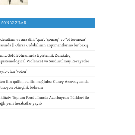
SON YAZILAR
ederalizm və ana dili; “qan”, “çomaq” və “əl tormozu”
rasında || Əlirza Ərdəbilinin arqumentlərinə bir baxış
rmu Gölü Böhranında Epistemik Zorakılıq
Epistemological Violence) və Susdurulmuş Rəvayətlər
ayıb olan ‘vətən’
tən ilin qalibi, bu ilin məğlubu: Güney Azərbaycanda
itməyən əkinçilik böhranı
nklüziv Toplum Fondu İranda Azərbaycan Türkləri ilə
ağlı yeni hesabatlar yayıb