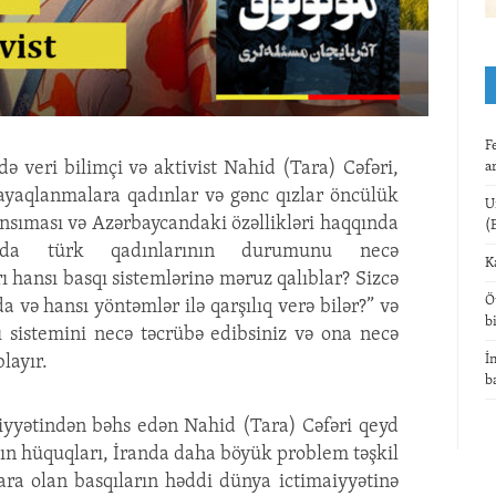
F
 veri bilimçi və aktivist Nahid (Tara) Cəfəri,
a
ayaqlanmalara qadınlar və gənc qızlar öncülük
U
ansıması və Azərbaycandaki özəllikləri haqqında
(
anda türk qadınlarının durumunu necə
K
rı hansı basqı sistemlərinə məruz qalıblar? Sizcə
Ö
a və hansı yöntəmlər ilə qarşılıq verə bilər?” və
b
ı sistemini necə təcrübə edibsiniz və ona necə
blayır.
İ
b
yyətindən bəhs edən Nahid (Tara) Cəfəri qeyd
dın hüquqları, İranda daha böyük problem təşkil
a olan basqıların həddi dünya ictimaiyyətinə