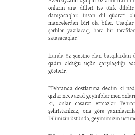
Azərbaycanlı uşaqlar özlərini İranın i
onların ana dilləri isə türk dilidi
danışacaqlar. İnsan dil qüdrəti 
maneələrdən biri ola bilər. Uşaqlar
şərhlər yazılacaq, hərə bir tərəfdə
sataşacaqlar.”
İranda öz şəxsinə olan basqılardan 
qadın olduğu üçün qarşılaşdığı ədal
göstərir.
“Tehranda dostlarıma dedim ki nəd
qızlar necə azad geyiniblər mən onla
ki, onlar cəsarət etməzlər Tehran
şəhristanlısız, ona görə yaxınlaşırı
Dilimizin üstündə, geyimimizin üstünd