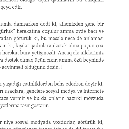
əzhəbi olduğu üçün qadınların bu basqıları
 qeyd edir.
tumla danışarkən dedi ki, ailəmizdən gənc bir
gürlük” hərəkatına qoşulur amma evdə bacı və
Buradan görürük ki, bu məsələ necə də anlaması
əm ki, kişilər qadınlara dəstək olmaq üçün çox
bu hərəkat bura yetişməzdi. Ancaq elə ailələrimiz
lara dəstək olmaq üçün çıxır, amma özü beynində
ə geyinməli olduğunu desin. !
 yaşadığı çətinliklərdən bəhs edərkən deyir ki,
rı uşaqlara, gənclərə sosyal medya və internetə
cazə vermir və bu da onların hazırki mövzuda
ətlərinə təsir göstərir.
r niyə sosyal medyada yoxdurlar, görürük ki,