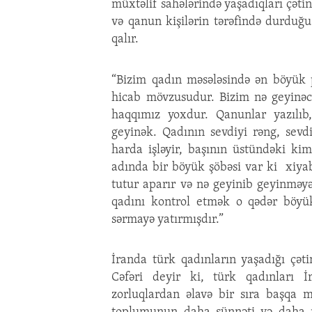
müxtəlif sahələrində yaşadıqları çəti
və qanun kişilərin tərəfində durduğ
qalır.
“Bizim qadın məsələsində ən böyük 
hicab mövzusudur. Bizim nə geyinəc
haqqımız yoxdur. Qanunlar yazılıb,
geyinək. Qadının sevdiyi rəng, sevdi
harda işləyir, başının üstündəki ki
adında bir böyük şöbəsi var ki xiyab
tutur aparır və nə geyinib geyinməyə
qadını kontrol etmək o qədər böyü
sərmayə yatırmışdır.”
İranda türk qadınların yaşadığı çətin
Cəfəri deyir ki, türk qadınları İ
zorluqlardan əlavə bir sıra başqa m