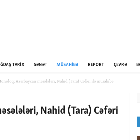
ĞDAŞ TARIX
SƏNƏT
MÜSAHIBƏ
REPORT
ÇEVRƏ
B
onoloq; Azərbaycan məsələləri, Nahid (Tara) Cəfəri ilə müsahibə
ələləri, Nahid (Tara) Cəfəri