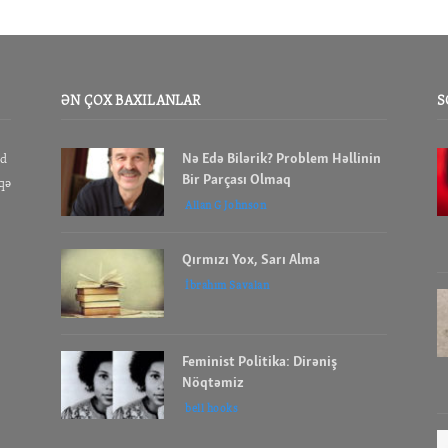
ƏN ÇOX BAXILANLAR
S
Nə Edə Bilərik? Problem Həllinin
id
Bir Parçası Olmaq
aqə
Allan G Johnson
Qırmızı Yox, Sarı Alma
İbrahım Savalan
Feminist Politika: Dirəniş
Nöqtəmiz
bell hooks