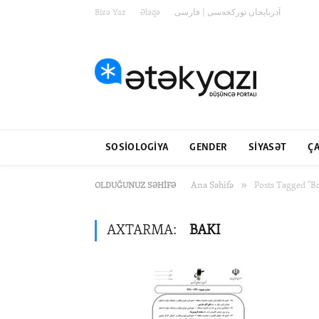
Bizə Yaz
Əlaqə
آذربایجان تورکجه‌سی | فارسی
SOSIOLOGIYA
GENDER
SIYASƏT
ÇA
»
Ana Səhifə
Posts Tagged "Ba
OLDUĞUNUZ SƏHIFƏ
AXTARMA:
BAKI