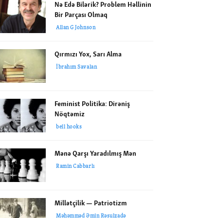
Nə Edə Bilərik? Problem Həllinin
Bir Parçası Olmaq
Allan G Johnson
Qırmızı Yox, Sarı Alma
İbrahım Savalan
Feminist Politika: Dirəniş
Nöqtəmiz
bell hooks
Mənə Qarşı Yaradılmış Mən
Ramin Cabbarlı
Millətçilik — Patriotizm
Məhəmməd Əmin Rəsulzadə