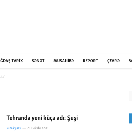
ĞDAŞ TARIX
SƏNƏT
MÜSAHIBƏ
REPORT
ÇEVRƏ
B
kı"
Tehranda yeni küçə adı: Şuşi
Ətəkyazı
01 Dekabr 2021