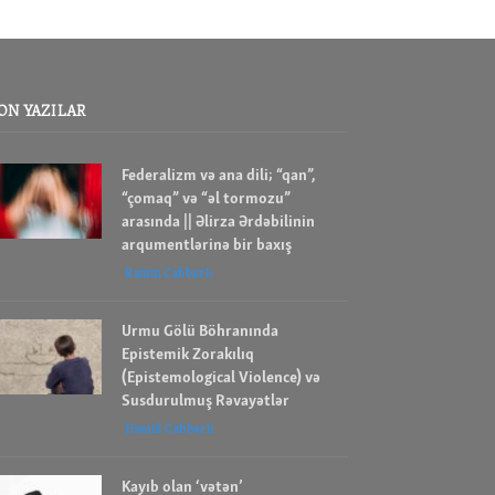
ON YAZILAR
Federalizm və ana dili; “qan”,
“çomaq” və “əl tormozu”
arasında || Əlirza Ərdəbilinin
arqumentlərinə bir baxış
Ramin Cabbarlı
Urmu Gölü Böhranında
Epistemik Zorakılıq
(Epistemological Violence) və
Susdurulmuş Rəvayətlər
Həmid Cabbarlı
Kayıb olan ‘vətən’