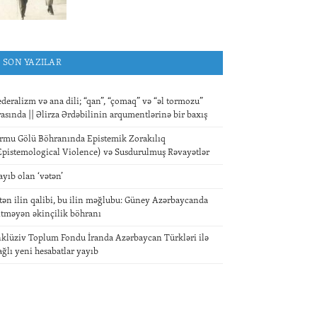
SON YAZILAR
ederalizm və ana dili; “qan”, “çomaq” və “əl tormozu”
rasında || Əlirza Ərdəbilinin arqumentlərinə bir baxış
rmu Gölü Böhranında Epistemik Zorakılıq
Epistemological Violence) və Susdurulmuş Rəvayətlər
ayıb olan ‘vətən’
tən ilin qalibi, bu ilin məğlubu: Güney Azərbaycanda
itməyən əkinçilik böhranı
nklüziv Toplum Fondu İranda Azərbaycan Türkləri ilə
ağlı yeni hesabatlar yayıb