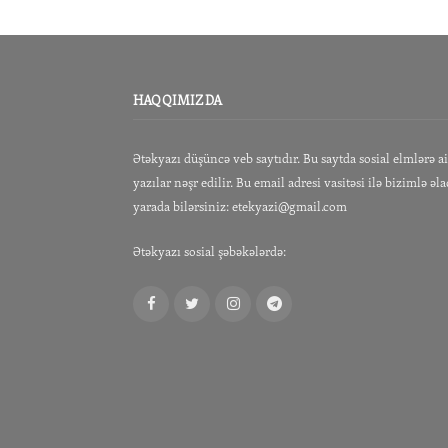
HAQQIMIZDA
Ətəkyazı düşüncə veb saytıdır. Bu saytda sosial elmlərə a
yazılar nəşr edilir. Bu email adresi vasitəsi ilə bizimlə əl
yarada bilərsiniz:
etekyazi@gmail.com
Ətəkyazı sosial şəbəkələrdə:
Facebook
Twitter
Instagram
Telegram