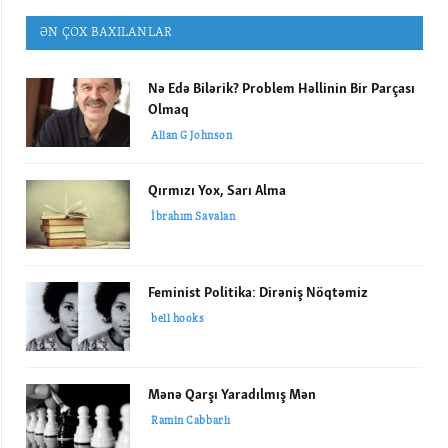
ƏN ÇOX BAXILANLAR
Nə Edə Bilərik? Problem Həllinin Bir Parçası
Olmaq
Allan G Johnson
Qırmızı Yox, Sarı Alma
İbrahım Savalan
Feminist Politika: Dirəniş Nöqtəmiz
bell hooks
Mənə Qarşı Yaradılmış Mən
Ramin Cabbarlı