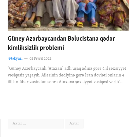
Güney Azərbaycandan Bəlucistana qədər
kimliksizlik problemi
Ətəkyazı
02 Fevral 2022
“Güney Azərbaycanlı “Ataxan” adlı uşaq adına görə 4 il şəxsiyyət
vəsiqəsiz yaşayıb. Ailəsinin dediyinə görə İran dövləti onların 4
illik mübarizəsindən sonra Ataxana şəxsiyyət vəsiqəsi verib”…