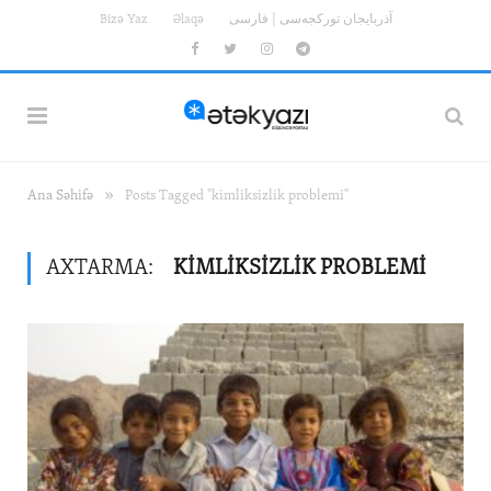
Bizə Yaz
Əlaqə
آذربایجان تورکجه‌سی | فارسی
Facebook
Twitter
Instagram
Telegram
»
Ana Səhifə
Posts Tagged "kimliksizlik problemi"
AXTARMA:
KIMLIKSIZLIK PROBLEMI