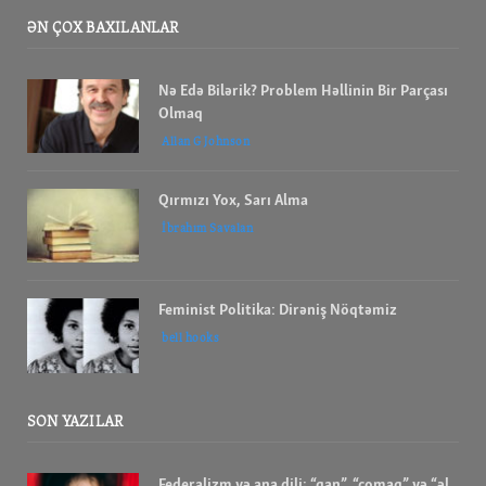
ƏN ÇOX BAXILANLAR
Nə Edə Bilərik? Problem Həllinin Bir Parçası
Olmaq
Allan G Johnson
Qırmızı Yox, Sarı Alma
İbrahım Savalan
Feminist Politika: Dirəniş Nöqtəmiz
bell hooks
SON YAZILAR
Federalizm və ana dili; “qan”, “çomaq” və “əl