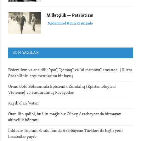
Millətçilik — Patriotizm
Məhəmməd Əmin Rəsulzadə
SON YAZILAR
Federalizm və ana dili; “qan”, “çomaq” və “əl tormozu” arasında || Əlirza
Ərdəbilinin arqumentlərinə bir baxış
Urmu Gölü Böhranında Epistemik Zorakılıq (Epistemological
Violence) və Susdurulmuş Rəvayətlər
Kayıb olan ‘vətən’
Ötən ilin qalibi, bu ilin məğlubu: Güney Azərbaycanda bitməyən
əkinçilik böhranı
İnklüziv Toplum Fondu İranda Azərbaycan Türkləri ilə bağlı yeni
hesabatlar yayıb