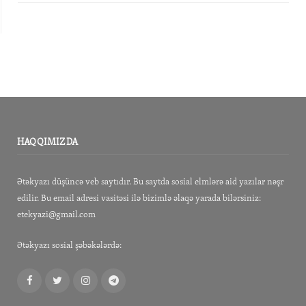
HAQQIMIZDA
Ətəkyazı düşüncə veb saytıdır. Bu saytda sosial elmlərə aid yazılar nəşr
edilir. Bu email adresi vasitəsi ilə bizimlə əlaqə yarada bilərsiniz:
etekyazi@gmail.com
Ətəkyazı sosial şəbəkələrdə:
Facebook
Twitter
Instagram
Telegram