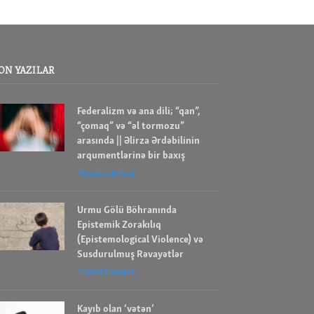
ON YAZILAR
Federalizm və ana dili; “qan”,
“çomaq” və “əl tormozu”
arasında || Əlirza Ərdəbilinin
arqumentlərinə bir baxış
Ramin Cabbarlı
Urmu Gölü Böhranında
Epistemik Zorakılıq
(Epistemological Violence) və
Susdurulmuş Rəvayətlər
Həmid Cabbarlı
Kayıb olan ‘vətən’