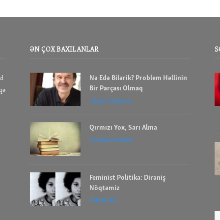
ƏN ÇOX BAXILANLAR
S
Nə Edə Bilərik? Problem Həllinin
id
Bir Parçası Olmaq
aqə
Allan G Johnson
Qırmızı Yox, Sarı Alma
İbrahım Savalan
Feminist Politika: Dirəniş
Nöqtəmiz
bell hooks