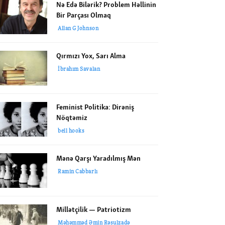
Nə Edə Bilərik? Problem Həllinin
Bir Parçası Olmaq
Allan G Johnson
Qırmızı Yox, Sarı Alma
İbrahım Savalan
Feminist Politika: Dirəniş
Nöqtəmiz
bell hooks
Mənə Qarşı Yaradılmış Mən
Ramin Cabbarlı
Millətçilik — Patriotizm
Məhəmməd Əmin Rəsulzadə