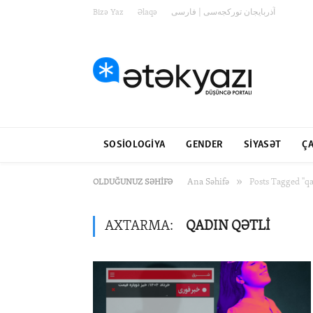
Bizə Yaz
Əlaqə
آذربایجان تورکجه‌سی | فارسی
SOSIOLOGIYA
GENDER
SIYASƏT
ÇA
»
Ana Səhifə
Posts Tagged "qa
OLDUĞUNUZ SƏHIFƏ
AXTARMA:
QADIN QƏTLI