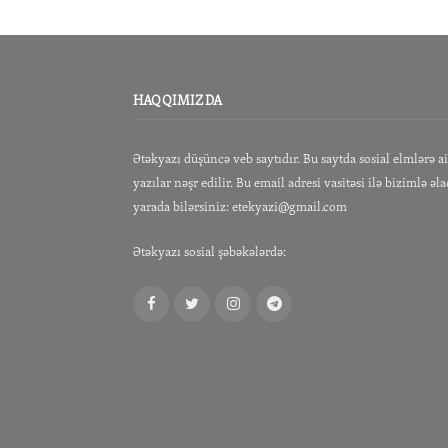
HAQQIMIZDA
Ətəkyazı düşüncə veb saytıdır. Bu saytda sosial elmlərə a
yazılar nəşr edilir. Bu email adresi vasitəsi ilə bizimlə əl
yarada bilərsiniz:
etekyazi@gmail.com
Ətəkyazı sosial şəbəkələrdə:
Facebook
Twitter
Instagram
Telegram