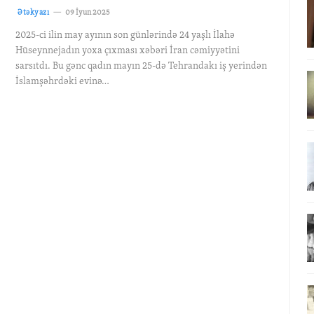
Ətəkyazı
09 İyun 2025
2025-ci ilin may ayının son günlərində 24 yaşlı İlahə
Hüseynnejadın yoxa çıxması xəbəri İran cəmiyyətini
sarsıtdı. Bu gənc qadın mayın 25-də Tehrandakı iş yerindən
İslamşəhrdəki evinə…