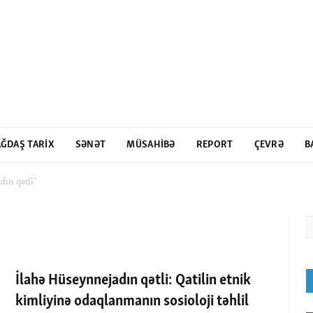
ĞDAŞ TARIX
SƏNƏT
MÜSAHIBƏ
REPORT
ÇEVRƏ
B
dın qətli"
İlahə Hüseynnejadın qətli: Qatilin etnik
kimliyinə odaqlanmanın sosioloji təhlil