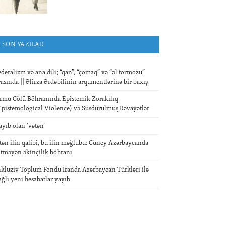
SON YAZILAR
ederalizm və ana dili; “qan”, “çomaq” və “əl tormozu”
rasında || Əlirza Ərdəbilinin arqumentlərinə bir baxış
rmu Gölü Böhranında Epistemik Zorakılıq
Epistemological Violence) və Susdurulmuş Rəvayətlər
ayıb olan ‘vətən’
tən ilin qalibi, bu ilin məğlubu: Güney Azərbaycanda
itməyən əkinçilik böhranı
nklüziv Toplum Fondu İranda Azərbaycan Türkləri ilə
ağlı yeni hesabatlar yayıb