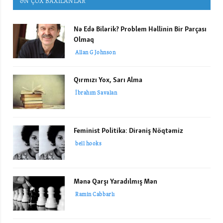
ƏN ÇOX BAXILANLAR
Nə Edə Bilərik? Problem Həllinin Bir Parçası
Olmaq
Allan G Johnson
Qırmızı Yox, Sarı Alma
İbrahım Savalan
Feminist Politika: Dirəniş Nöqtəmiz
bell hooks
Mənə Qarşı Yaradılmış Mən
Ramin Cabbarlı