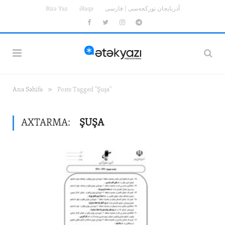
Bizə Yaz
Əlaqə
آذربایجان تورکجه‌سی | فارسی
Facebook
Twitter
Instagram
Telegram
»
Ana Səhifə
Posts Tagged "Şuşa"
AXTARMA:
ŞUŞA