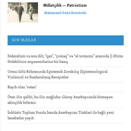
Millətçilik — Patriotizm
Məhəmməd Əmin Rəsulzadə
SON YAZILAR
Federalizm və ana dili; “qan”, “çomaq” və “əl tormozu” arasında || Əlirza
Ərdəbilinin arqumentlərinə bir baxış
Urmu Gölü Böhranında Epistemik Zorakılıq (Epistemological
Violence) və Susdurulmuş Rəvayətlər
Kayıb olan ‘vətən’
Ötən ilin qalibi, bu ilin məğlubu: Güney Azərbaycanda bitməyən
əkinçilik böhranı
İnklüziv Toplum Fondu İranda Azərbaycan Türkləri ilə bağlı yeni
hesabatlar yayıb