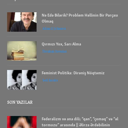
Nə Edə Bilərik? Problem Həllinin Bir Parçası
Olmaq
Allan G Johnson
Qırmızı Yox, Sarı Alma
İbrahım Savalan
Feminist Politika: Dirəniş Nöqtəmiz
bell hooks
SON YAZILAR
Federalizm və ana dili; “qan”, “çomaq” və “əl
tormozu” arasında || Əlirza Ərdəbilinin