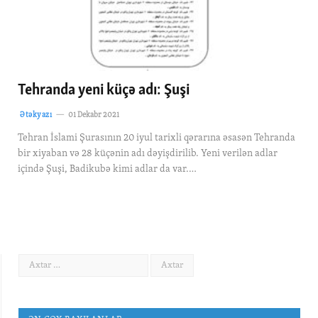
Tehranda yeni küçə adı: Şuşi
Ətəkyazı
01 Dekabr 2021
Tehran İslami Şurasının 20 iyul tarixli qərarına əsasən Tehranda
bir xiyaban və 28 küçənin adı dəyişdirilib. Yeni verilən adlar
içində Şuşi, Badikubə kimi adlar da var.…