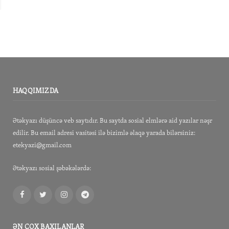
HAQQIMIZDA
Ətəkyazı düşüncə veb saytıdır. Bu saytda sosial elmlərə aid yazılar nəşr
edilir. Bu email adresi vasitəsi ilə bizimlə əlaqə yarada bilərsiniz:
etekyazi@gmail.com
Ətəkyazı sosial şəbəkələrdə:
Facebook
Twitter
Instagram
Telegram
ƏN ÇOX BAXILANLAR