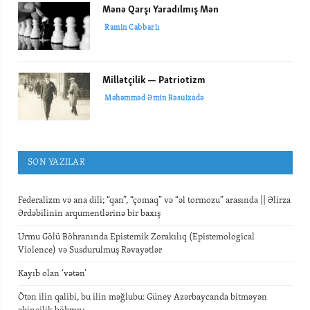
Mənə Qarşı Yaradılmış Mən
Ramin Cabbarlı
Millətçilik — Patriotizm
Məhəmməd Əmin Rəsulzadə
SON YAZILAR
Federalizm və ana dili; “qan”, “çomaq” və “əl tormozu” arasında || Əlirza
Ərdəbilinin arqumentlərinə bir baxış
Urmu Gölü Böhranında Epistemik Zorakılıq (Epistemological
Violence) və Susdurulmuş Rəvayətlər
Kayıb olan ‘vətən’
Ötən ilin qalibi, bu ilin məğlubu: Güney Azərbaycanda bitməyən