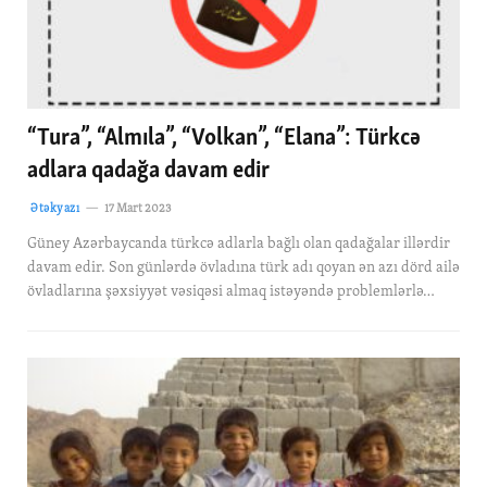
“Tura”, “Almıla”, “Volkan”, “Elana”: Türkcə
adlara qadağa davam edir
Ətəkyazı
17 Mart 2023
Güney Azərbaycanda türkcə adlarla bağlı olan qadağalar illərdir
davam edir. Son günlərdə övladına türk adı qoyan ən azı dörd ailə
övladlarına şəxsiyyət vəsiqəsi almaq istəyəndə problemlərlə…