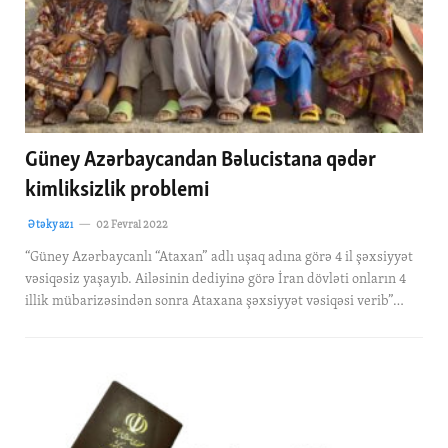
Güney Azərbaycandan Bəlucistana qədər
kimliksizlik problemi
Ətəkyazı
02 Fevral 2022
“Güney Azərbaycanlı “Ataxan” adlı uşaq adına görə 4 il şəxsiyyət
vəsiqəsiz yaşayıb. Ailəsinin dediyinə görə İran dövləti onların 4
illik mübarizəsindən sonra Ataxana şəxsiyyət vəsiqəsi verib”…