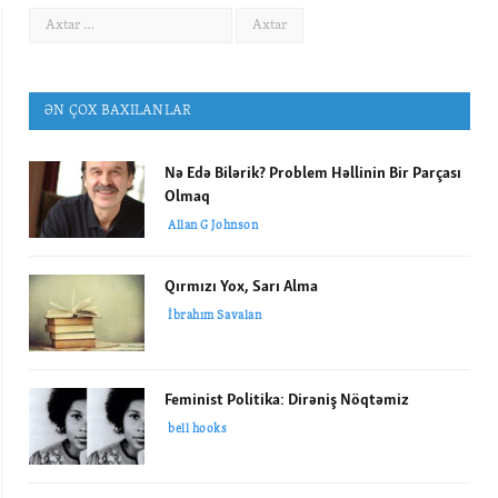
ƏN ÇOX BAXILANLAR
Nə Edə Bilərik? Problem Həllinin Bir Parçası
Olmaq
Allan G Johnson
Qırmızı Yox, Sarı Alma
İbrahım Savalan
Feminist Politika: Dirəniş Nöqtəmiz
bell hooks