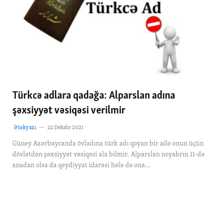
Türkcə adlara qadağa: Alparslan adına
şəxsiyyət vəsiqəsi verilmir
Ətəkyazı
22 Dekabr 2021
Güney Azərbaycanda övladına türk adı qoyan bir ailə onun üçün
dövlətdən şəxsiyyət vəsiqəsi ala bilmir. Alparslan noyabrın 11-də
anadan olsa da qeydiyyat idarəsi hələ də ona…