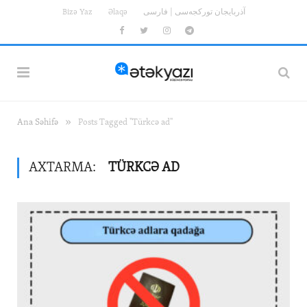
Bizə Yaz
Əlaqə
آذربایجان تورکجه‌سی | فارسی
Facebook
Twitter
Instagram
Telegram
»
Ana Səhifə
Posts Tagged "Türkcə ad"
AXTARMA:
TÜRKCƏ AD