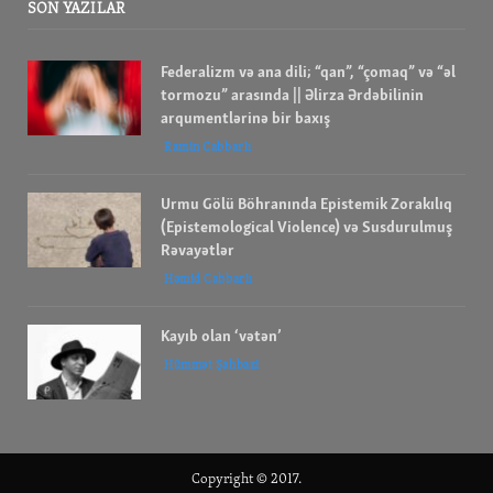
SON YAZILAR
Federalizm və ana dili; “qan”, “çomaq” və “əl
tormozu” arasında || Əlirza Ərdəbilinin
arqumentlərinə bir baxış
Ramin Cabbarlı
Urmu Gölü Böhranında Epistemik Zorakılıq
(Epistemological Violence) və Susdurulmuş
Rəvayətlər
Həmid Cabbarlı
Kayıb olan ‘vətən’
Hümmət Şahbazi
Copyright © 2017.