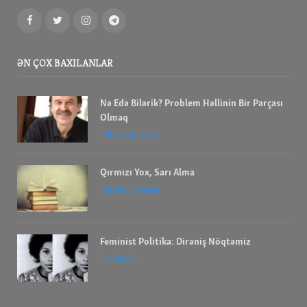
Facebook
Twitter
Instagram
Telegram
ƏN ÇOX BAXILANLAR
Nə Edə Bilərik? Problem Həllinin Bir Parçası
Olmaq
Allan G Johnson
Qırmızı Yox, Sarı Alma
İbrahım Savalan
Feminist Politika: Dirəniş Nöqtəmiz
bell hooks