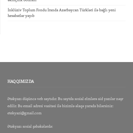
əkinçilik böhranı
İnklüziv Toplum Fondu İranda Azərbaycan Türkləri ilə bağlı yeni
hesabatlar yayıb
HAQQIMIZDA
Ətəkyazı düşüncə veb saytıdır. Bu saytda sosial elmlərə aid yazılar nəşr
edilir. Bu email adresi vasitəsi ilə bizimlə əlaqə yarada bilərsiniz:
etekyazi@gmail.com
Ətəkyazı sosial şəbəkələrdə: