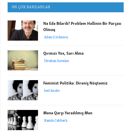
ƏN ÇOX BAXILANLAR
Nə Edə Bilərik? Problem Həllinin Bir Parçası
Olmaq
Allan G Johnson
Qırmızı Yox, Sarı Alma
İbrahım Savalan
Feminist Politika: Dirəniş Nöqtəmiz
bell hooks
Mənə Qarşı Yaradılmış Mən
Ramin Cabbarlı