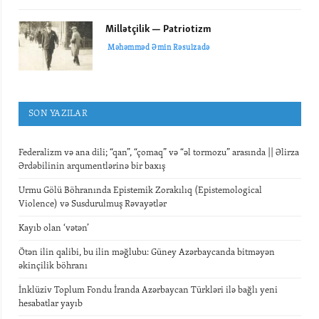
Millətçilik — Patriotizm
Məhəmməd Əmin Rəsulzadə
SON YAZILAR
Federalizm və ana dili; “qan”, “çomaq” və “əl tormozu” arasında || Əlirza
Ərdəbilinin arqumentlərinə bir baxış
Urmu Gölü Böhranında Epistemik Zorakılıq (Epistemological
Violence) və Susdurulmuş Rəvayətlər
Kayıb olan ‘vətən’
Ötən ilin qalibi, bu ilin məğlubu: Güney Azərbaycanda bitməyən
əkinçilik böhranı
İnklüziv Toplum Fondu İranda Azərbaycan Türkləri ilə bağlı yeni
hesabatlar yayıb