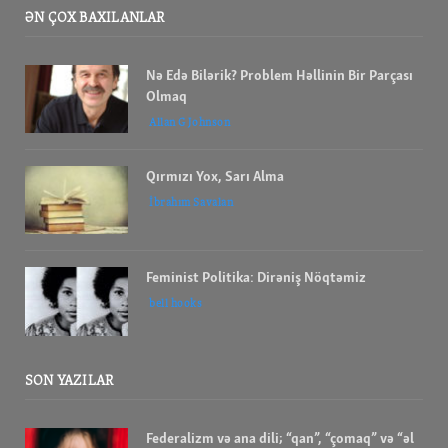
ƏN ÇOX BAXILANLAR
Nə Edə Bilərik? Problem Həllinin Bir Parçası
Olmaq
Allan G Johnson
Qırmızı Yox, Sarı Alma
İbrahım Savalan
Feminist Politika: Dirəniş Nöqtəmiz
bell hooks
SON YAZILAR
Federalizm və ana dili; “qan”, “çomaq” və “əl