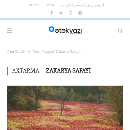
Bizə Yaz
Əlaqə
آذربایجان تورکجه‌سی | فارسی
Facebook
Twitter
Instagram
Telegram
»
Ana Səhifə
Posts Tagged "Zakarya Safayi"
AXTARMA:
ZAKARYA SAFAYI