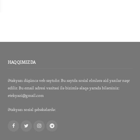
HAQQIMIZDA
Ətəkyazı düşüncə veb saytıdır. Bu saytda sosial elmlərə aid yazılar nəşr
edilir. Bu email adresi vasitəsi ilə bizimlə əlaqə yarada bilərsiniz:
etekyazi@gmail.com
Ətəkyazı sosial şəbəkələrdə:
Facebook
Twitter
Instagram
Telegram