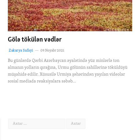
Gölə tökülən vədlər
Zakarya Safayi
09 Noyabr 2021
Bu günlərdə Qərbi Azərbaycan əyalətində yüz minlərlə ton
almanın yolların qırağına, Urmu gölünün sahillərinə töküldüyü
müşahidə edilir. Xüsusilə Urmiya şəhərindən yayılan videolar
sosial mediada reaksiyalara səbəb…