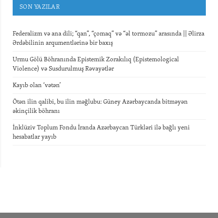
SON YAZILAR
Federalizm və ana dili; “qan”, “çomaq” və “əl tormozu” arasında || Əlirza
Ərdəbilinin arqumentlərinə bir baxış
Urmu Gölü Böhranında Epistemik Zorakılıq (Epistemological
Violence) və Susdurulmuş Rəvayətlər
Kayıb olan ‘vətən’
Ötən ilin qalibi, bu ilin məğlubu: Güney Azərbaycanda bitməyən
əkinçilik böhranı
İnklüziv Toplum Fondu İranda Azərbaycan Türkləri ilə bağlı yeni
hesabatlar yayıb