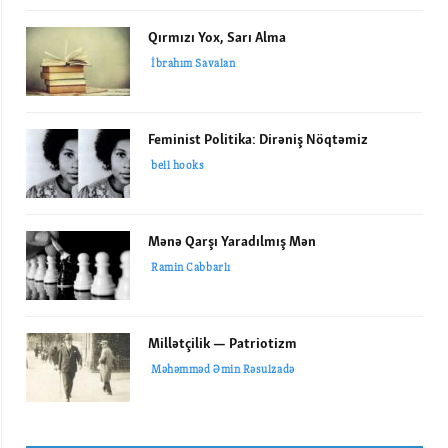
Qırmızı Yox, Sarı Alma
İbrahım Savalan
Feminist Politika: Dirəniş Nöqtəmiz
bell hooks
Mənə Qarşı Yaradılmış Mən
Ramin Cabbarlı
Millətçilik — Patriotizm
Məhəmməd Əmin Rəsulzadə