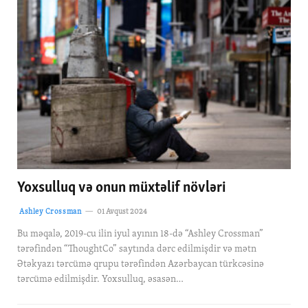
Yoxsulluq və onun müxtəlif növləri
Ashley Crossman
01 Avqust 2024
Bu məqalə, 2019-cu ilin iyul ayının 18-də “Ashley Crossman”
tərəfindən “ThoughtCo” saytında dərc edilmişdir və mətn
Ətəkyazı tərcümə qrupu tərəfindən Azərbaycan türkcəsinə
tərcümə edilmişdir. Yoxsulluq, əsasən…