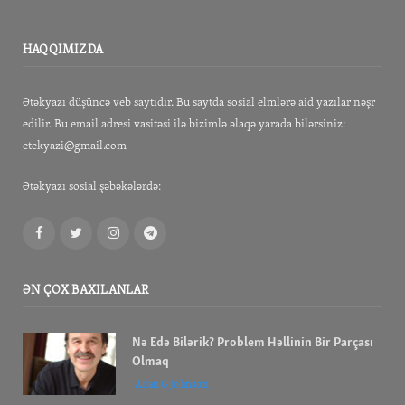
HAQQIMIZDA
Ətəkyazı düşüncə veb saytıdır. Bu saytda sosial elmlərə aid yazılar nəşr
edilir. Bu email adresi vasitəsi ilə bizimlə əlaqə yarada bilərsiniz:
etekyazi@gmail.com
Ətəkyazı sosial şəbəkələrdə:
Facebook
Twitter
Instagram
Telegram
ƏN ÇOX BAXILANLAR
Nə Edə Bilərik? Problem Həllinin Bir Parçası
Olmaq
Allan G Johnson