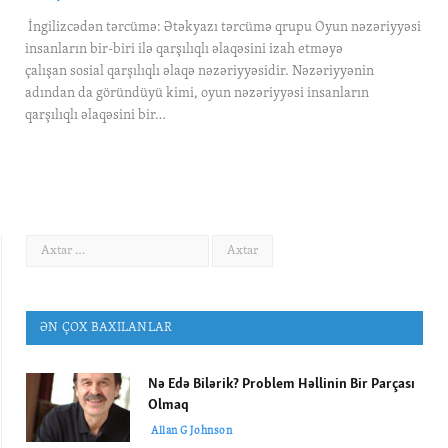
İngilizcədən tərcümə: Ətəkyazı tərcümə qrupu Oyun nəzəriyyəsi
insanların bir-biri ilə qarşılıqlı əlaqəsini izah etməyə
çalışan sosial qarşılıqlı əlaqə nəzəriyyəsidir. Nəzəriyyənin
adından da göründüyü kimi, oyun nəzəriyyəsi insanların
qarşılıqlı əlaqəsini bir…
ƏN ÇOX BAXILANLAR
Nə Edə Bilərik? Problem Həllinin Bir Parçası
Olmaq
Allan G Johnson