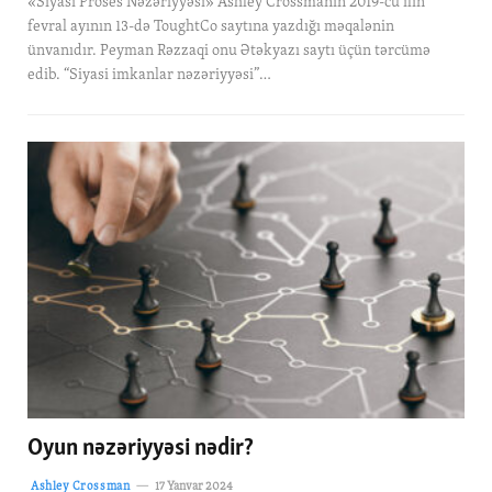
«Siyasi Proses Nəzəriyyəsi» Ashley Crossmanın 2019-cu ilin
fevral ayının 13-də ToughtCo saytına yazdığı məqalənin
ünvanıdır. Peyman Rəzzaqi onu Ətəkyazı saytı üçün tərcümə
edib. “Siyasi imkanlar nəzəriyyəsi”…
Oyun nəzəriyyəsi nədir?
Ashley Crossman
17 Yanvar 2024