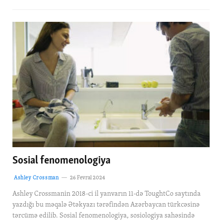
Sosial fenomenologiya
Ashley Crossman
26 Fevral 2024
Ashley Crossmanin 2018-ci il yanvarın 11-də ToughtCo saytında
yazdığı bu məqalə Ətəkyazı tərəfindən Azərbaycan türkcəsinə
tərcümə edilib. Sosial fenomenologiya, sosiologiya sahəsində