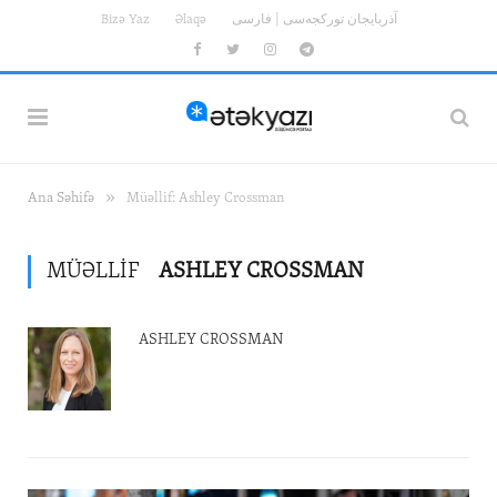
Bizə Yaz
Əlaqə
آذربایجان تورکجه‌سی | فارسی
Facebook
Twitter
Instagram
Telegram
»
Ana Səhifə
Müəllif: Ashley Crossman
MÜƏLLIF
ASHLEY CROSSMAN
ASHLEY CROSSMAN