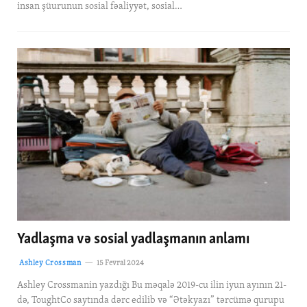
insan şüurunun sosial fəaliyyət, sosial…
Yadlaşma və sosial yadlaşmanın anlamı
Ashley Crossman
15 Fevral 2024
Ashley Crossmanin yazdığı Bu məqalə 2019-cu ilin iyun ayının 21-
də, ToughtCo saytında dərc edilib və “Ətəkyazı” tərcümə qurupu