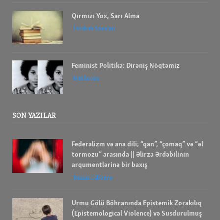
Qırmızı Yox, Sarı Alma
İbrahım Savalan
Feminist Politika: Dirəniş Nöqtəmiz
bell hooks
SON YAZILAR
Federalizm və ana dili; “qan”, “çomaq” və “əl
tormozu” arasında || Əlirza Ərdəbilinin
arqumentlərinə bir baxış
Ramin Cabbarlı
Urmu Gölü Böhranında Epistemik Zorakılıq
(Epistemological Violence) və Susdurulmuş