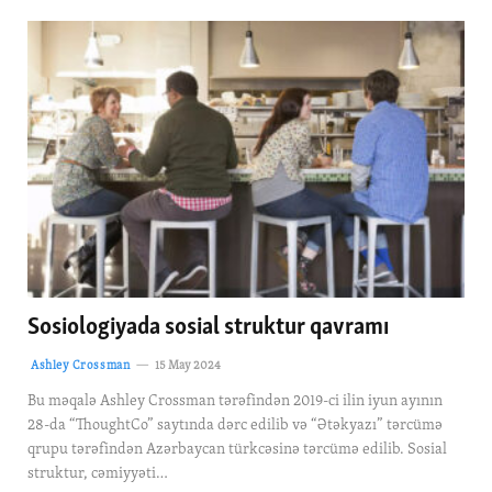
Sosiologiyada sosial struktur qavramı
Ashley Crossman
15 May 2024
Bu məqalə Ashley Crossman tərəfindən 2019-ci ilin iyun ayının
28-da “ThoughtCo” saytında dərc edilib və “Ətəkyazı” tərcümə
qrupu tərəfindən Azərbaycan türkcəsinə tərcümə edilib. Sosial
struktur, cəmiyyəti…