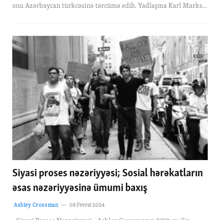
onu Azərbaycan türkcəsinə tərcümə edib. Yadlaşma Karl Marks…
Siyasi proses nəzəriyyəsi; Sosial hərəkatların
əsas nəzəriyyəsinə ümumi baxış
Ashley Crossman
08 Fevral 2024