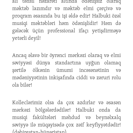
ali təhsil nəzarəti altlnda ödənişsiz olaraq
məktəb lazımdır və məktəb elmi çərçivə və
proqram əsasında bu işi əldə edir! Halbuki özəl
musiqi məktəbləri həm ödənişlidir! Həm də
gələcək üçün professional ifaçı yetişdirməyə
yetərli deyil!
Ancaq əlavə bir öyrənci mərkəzi olaraq və elmi
səviyyəsi dünya standartına uyğun olamaq
şərtilə ölkənin ümumi incəsənətinin və
mədəniyyətinin inkişafında ciddi və zəruri rolu
ola bilər!
Kolleclərimiz olsa da çox azdırlar və əsasən
mərkəzi bölgələrdədilər! Halbuki onda da
musiqi fakültələri məhdud və beynəlxalq
səviyyə ilə müqayisədə çox zəif keyfiyyətdədir!
(dəbirestan-hünəristan)