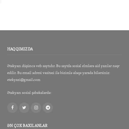
HAQQIMIZDA
Ətəkyazı düşüncə veb saytıdır. Bu saytda sosial elmlərə aid yazılar nəşr
edilir. Bu email adresi vasitəsi ilə bizimlə əlaqə yarada bilərsiniz:
etekyazi@gmail.com
Ətəkyazı sosial şəbəkələrdə:
Facebook
Twitter
Instagram
Telegram
ƏN ÇOX BAXILANLAR