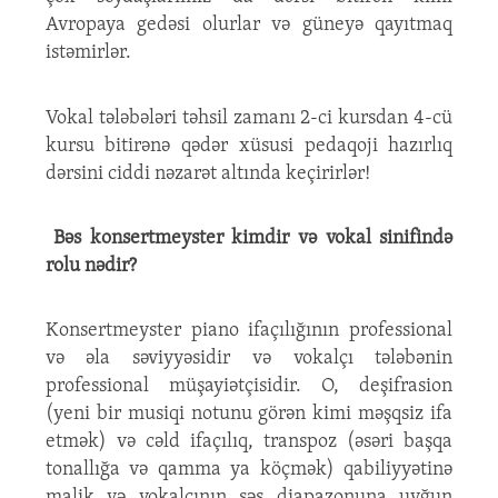
Avropaya gedəsi olurlar və güneyə qayıtmaq
istəmirlər.
Vokal tələbələri təhsil zamanı 2-ci kursdan 4-cü
kursu bitirənə qədər xüsusi pedaqoji hazırlıq
dərsini ciddi nəzarət altında keçirirlər!
Bəs konsertmeyster kimdir və vokal sinifində
rolu nədir?
Konsertmeyster piano ifaçılığının professional
və əla səviyyəsidir və vokalçı tələbənin
professional müşayiətçisidir. O, deşifrasion
(yeni bir musiqi notunu görən kimi məşqsiz ifa
etmək) və cəld ifaçılıq, transpoz (əsəri başqa
tonallığa və qamma ya köçmək) qabiliyyətinə
malik və vokalçının səs diapazonuna uyğun