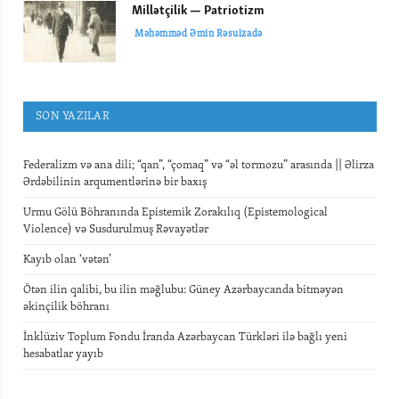
Millətçilik — Patriotizm
Məhəmməd Əmin Rəsulzadə
SON YAZILAR
Federalizm və ana dili; “qan”, “çomaq” və “əl tormozu” arasında || Əlirza
Ərdəbilinin arqumentlərinə bir baxış
Urmu Gölü Böhranında Epistemik Zorakılıq (Epistemological
Violence) və Susdurulmuş Rəvayətlər
Kayıb olan ‘vətən’
Ötən ilin qalibi, bu ilin məğlubu: Güney Azərbaycanda bitməyən
əkinçilik böhranı
İnklüziv Toplum Fondu İranda Azərbaycan Türkləri ilə bağlı yeni
hesabatlar yayıb