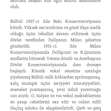
Murtəza Məşədi Rza oğlu Bülbül Məmmədov
olub.
Bülbül 1927-ci ildə Bakı Konservatoriyasını
bitirib. Yüksək səs tembrinə və gözəl ifaya malik
olduğu üçün təhsilini davam etdirmək üçün
dövlət tərəfindən İtaliyanın Milan şəhərinə
göndərilib. 1931-ci ildə Milan
Konservatoriyasında Delliponti və R.Qraninin
siniflərini bitirərək Vətənə dönüb və Azərbaycan
Dövlət Konservatoriyasında dərs deməyə
başlayıb. Klassik vokal sənətinə ustalıqla
yiyələnmiş Bülbül milli köklərdən ayrılmayaraq,
xalq musiqisi üçün səciyyəvi xüsusiyyətləri,
ənənələri pozmayaraq, yeni üslub yaratmağa
can atırdı. O, italyan və rus vokal məktəblərinin
ən yaxşı cəhətlərini əxz edir və onları milli
ifaçılıq üslubu ilə əlaqələndirirdi. Qərb və şərq