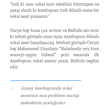
“İndi ki mən vokal üzrə təhsilimi bitirmişəm nə
yaxşı olardı ki Azərbaycan türk dilində mənə bir
vokal əsəri yazasınız.”
Üzeyir bəy buna çox sevinir və Bülbülə söz verir
ki nöbəti görüşdə onun üçün Azərbaycan dilində
vokal əsəri hazırlayacaq. Növbəti görüşdə Üzeyir
bəy Məhəmməd Füzulinin “Nalədəndir ney kimi
avazeyi-eşqim bülənd” şeiri əsasında ilk
Azərbaycan vokal əsərini yazıb, Bülbülə təqdim
edir.
Güney Azərbaycanda vokal
sənətinin əsas problemi musiqi
məktəbinin yoxluğudur