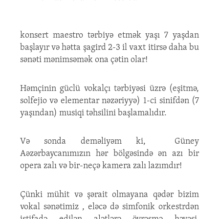
konsert maestro tərbiyə etmək yaşı 7 yaşdan
başlayır və hətta şagird 2-3 il vaxt itirsə daha bu
sənəti mənimsəmək ona çətin olar!
Həmçinin güclü vokalçı tərbiyəsi üzrə (eşitmə,
solfejio və elementar nəzəriyyə) 1-ci sinifdən (7
yaşından) musiqi təhsilini başlamalıdır.
Və sonda deməliyəm ki, Güney
Aəzərbaycanımızın hər bölgəsində ən azı bir
opera zalı və bir-neçə kamera zalı lazımdır!
Çünki mühit və şərait olmayana qədər bizim
vokal sənətimiz , eləcə də simfonik orkestrdən