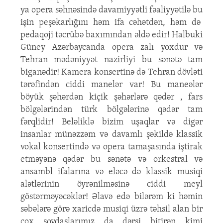
ya opera səhnəsində davamiyyətli fəaliyyətilə bu
işin peşəkarlığını həm ifa cəhətdən, həm də
pedaqoji təcrübə baxımından əldə edir! Halbuki
Güney Azərbaycanda opera zalı yoxdur və
Tehran mədəniyyət nazirliyi bu sənətə tam
biganədir! Kamera konsertinə də Tehran dövləti
tərəfindən ciddi manelər var! Bu maneələr
böyük şəhərdən kiçik şəhərlərə qədər , fars
bölgələrindən türk bölgələrinə qədər tam
fərqlidir! Beləliklə bizim uşaqlar və digər
insanlar münəzzəm və davamlı şəkildə klassik
vokal konsertində və opera tamaşasında iştirak
etməyənə qədər bu sənətə və orkestral və
ansambl ifalarına və eləcə də klassik musiqi
alətlərinin öyrənilməsinə ciddi meyl
göstərməyəcəklər! Əlavə edə bilərəm ki həmin
səbələrə görə xaricdə musiqi üzrə təhsil alan bir
çox soydaşlarımız da dərsi bitirən kimi