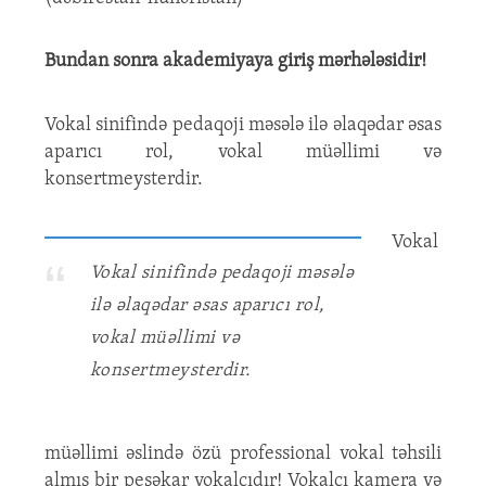
Bundan sonra akademiyaya giriş mərhələsidir!
Vokal sinifində pedaqoji məsələ ilə əlaqədar əsas
aparıcı rol, vokal müəllimi və
konsertmeysterdir.
Vokal
Vokal sinifində pedaqoji məsələ
ilə əlaqədar əsas aparıcı rol,
vokal müəllimi və
konsertmeysterdir.
müəllimi əslində özü professional vokal təhsili
almış bir peşəkar vokalçıdır! Vokalçı kamera və