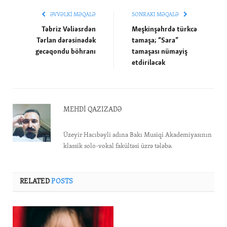
ƏVVƏLKI MƏQALƏ
SONRAKI MƏQALƏ
Təbriz Vəliəsrdən
Meşkinşəhrdə türkcə
Tərlan dərəsinədək
tamaşa; “Sara”
gecəqondu böhranı
tamaşası nümayiş
etdiriləcək
MEHDI QAZIZADƏ
Üzeyir Hacıbəyli adına Bakı Musiqi Akademiyasının
klassik solo-vokal fakültəsi üzrə tələbə.
RELATED
POSTS