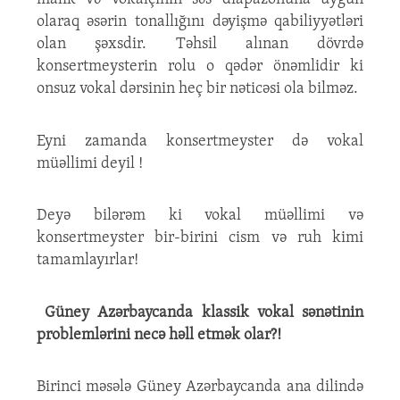
olaraq əsərin tonallığını dəyişmə qabiliyyətləri
olan şəxsdir. Təhsil alınan dövrdə
konsertmeysterin rolu o qədər önəmlidir ki
onsuz vokal dərsinin heç bir nəticəsi ola bilməz.
Eyni zamanda konsertmeyster də vokal
müəllimi deyil !
Deyə bilərəm ki vokal müəllimi və
konsertmeyster bir-birini cism və ruh kimi
tamamlayırlar!
Güney Azərbaycanda klassik vokal sənətinin
problemlərini necə həll etmək olar?!
Birinci məsələ Güney Azərbaycanda ana dilində