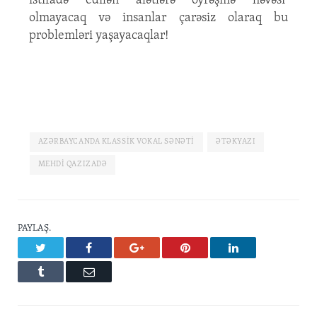
istifadə edilən alətlərə öyrəşmə həvəsi
olmayacaq və insanlar çarəsiz olaraq bu
problemləri yaşayacaqlar!
AZƏRBAYCANDA KLASSIK VOKAL SƏNƏTI
ƏTƏKYAZI
MEHDI QAZIZADƏ
PAYLAŞ.
Twitter
Facebook
Google+
Pinterest
LinkedIn
Tumblr
Email