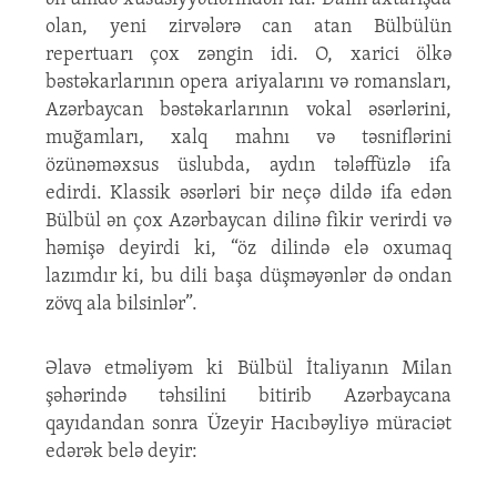
olan, yeni zirvələrə can atan Bülbülün
repertuarı çox zəngin idi. O, xarici ölkə
bəstəkarlarının opera ariyalarını və romansları,
Azərbaycan bəstəkarlarının vokal əsərlərini,
muğamları, xalq mahnı və təsniflərini
özünəməxsus üslubda, aydın tələffüzlə ifa
edirdi. Klassik əsərləri bir neçə dildə ifa edən
Bülbül ən çox Azərbaycan dilinə fikir verirdi və
həmişə deyirdi ki, “öz dilində elə oxumaq
lazımdır ki, bu dili başa düşməyənlər də ondan
zövq ala bilsinlər”.
Əlavə etməliyəm ki Bülbül İtaliyanın Milan
şəhərində təhsilini bitirib Azərbaycana
qayıdandan sonra Üzeyir Hacıbəyliyə müraciət
edərək belə deyir: