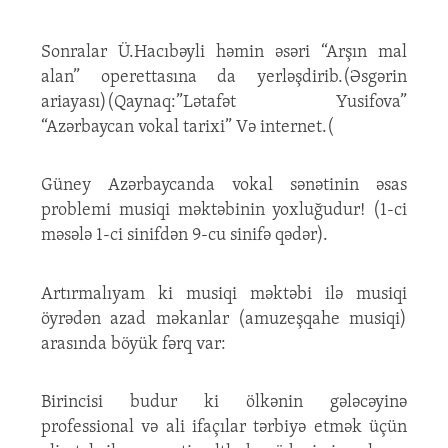
Sonralar Ü.Hacıbəyli həmin əsəri “Arşın mal
alan” operettasına da yerləşdirib.(Əsgərin
ariayası)(Qaynaq:”Lətafət Yusifova”
“Azərbaycan vokal tarixi” Və internet.(
Güney Azərbaycanda vokal sənətinin əsas
problemi musiqi məktəbinin yoxluğudur! (1-ci
məsələ 1-ci sinifdən 9-cu sinifə qədər).
Artırmalıyam ki musiqi məktəbi ilə musiqi
öyrədən azad məkanlar (amuzeşqahe musiqi)
arasında böyük fərq var:
Birincisi budur ki ölkənin gələcəyinə
professional və ali ifaçılar tərbiyə etmək üçün