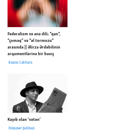
Federalizm və ana dili; “qan”,
“çomaq” və “əl tormozu”
arasında || Əlirza Ərdəbilinin
arqumentlərinə bir baxış
Ramin Cabbarlı
Kayıb olan ‘vətən’
Hümmət Şahbazi