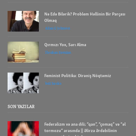
Nə Edə Bilərik? Problem Həllinin Bir Parçası
Olmaq
Allan G Johnson
Qırmızı Yox, Sarı Alma
İbrahım Savalan
Feminist Politika: Dirəniş Nöqtəmiz
bell hooks
SON YAZILAR
Federalizm və ana dili; “qan”, “çomaq” və “əl
tormozu” arasında || Əlirza Ərdəbilinin