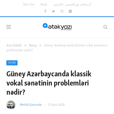
Bizə Yaz
Əlaqə
آذربایجان تورکجه‌سی | فارسی
Facebook
Twitter
Instagram
Telegram
»
»
Ana Səhifə
Baxış
Güney Azərbaycanda klassik vokal sənətinin
problemləri nədir?
BAXIŞ
Güney Azərbaycanda klassik
vokal sənətinin problemləri
nədir?
Mehdi Qazızadə
13 İyun 2022