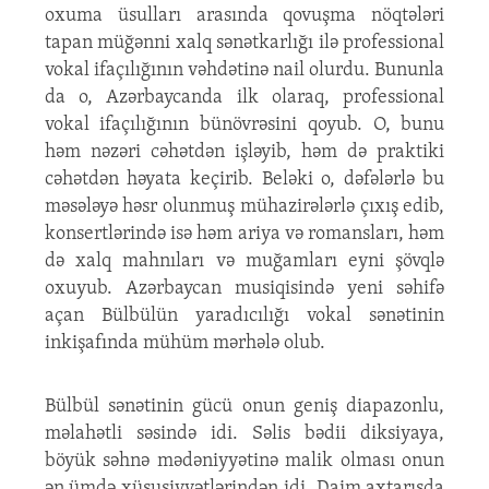
oxuma üsulları arasında qovuşma nöqtələri
tapan müğənni xalq sənətkarlığı ilə professional
vokal ifaçılığının vəhdətinə nail olurdu. Bununla
da o, Azərbaycanda ilk olaraq, professional
vokal ifaçılığının bünövrəsini qoyub. O, bunu
həm nəzəri cəhətdən işləyib, həm də praktiki
cəhətdən həyata keçirib. Beləki o, dəfələrlə bu
məsələyə həsr olunmuş mühazirələrlə çıxış edib,
konsertlərində isə həm ariya və romansları, həm
də xalq mahnıları və muğamları eyni şövqlə
oxuyub. Azərbaycan musiqisində yeni səhifə
açan Bülbülün yaradıcılığı vokal sənətinin
inkişafında mühüm mərhələ olub.
Bülbül sənətinin gücü onun geniş diapazonlu,
məlahətli səsində idi. Səlis bədii diksiyaya,
böyük səhnə mədəniyyətinə malik olması onun
ən ümdə xüsusiyyətlərindən idi. Daim axtarışda