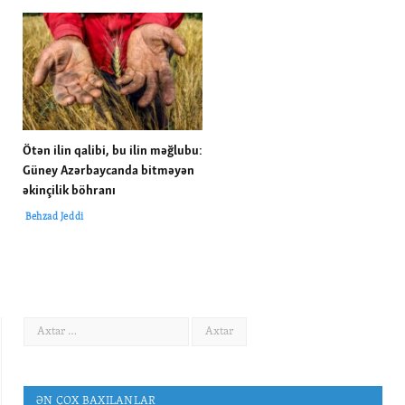
Ötən ilin qalibi, bu ilin məğlubu:
Güney Azərbaycanda bitməyən
əkinçilik böhranı
Behzad Jeddi
ƏN ÇOX BAXILANLAR