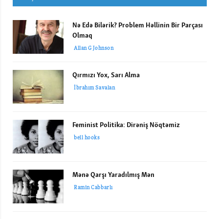
Nə Edə Bilərik? Problem Həllinin Bir Parçası
Olmaq
Allan G Johnson
Qırmızı Yox, Sarı Alma
İbrahım Savalan
Feminist Politika: Dirəniş Nöqtəmiz
bell hooks
Mənə Qarşı Yaradılmış Mən
Ramin Cabbarlı