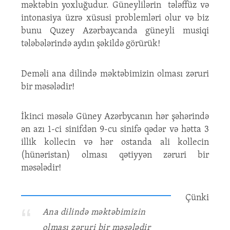
məktəbin yoxluğudur. Güneylilərin tələffüz və
intonasiya üzrə xüsusi problemləri olur və biz
bunu Quzey Azərbaycanda güneyli musiqi
tələbələrində aydın şəkildə görürük!
Deməli ana dilində məktəbimizin olması zəruri
bir məsələdir!
İkinci məsələ Güney Azərbycanın hər şəhərində
ən azı 1-ci sinifdən 9-cu sinifə qədər və hətta 3
illik kollecin və hər ostanda ali kollecin
(hünəristan) olması qətiyyən zəruri bir
məsələdir!
Çünki
Ana dilində məktəbimizin
olması zəruri bir məsələdir